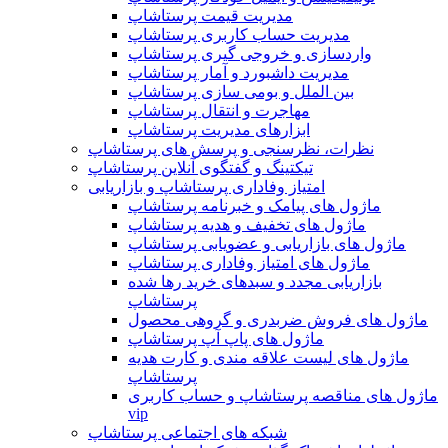
مدیریت قیمت پرستاشاپ
مدیریت حساب کاربری پرستاشاپ
واردسازی و خروجی گیری پرستاشاپ
مدیریت داشبورد و آمار پرستاشاپ
بین الملل و بومی سازی پرستاشاپ
مهاجرت و انتقال پرستاشاپ
ابزارهای مدیریت پرستاشاپ
نظرات، نظرسنجی و پرسش های پرستاشاپ
تیکتینگ و گفتگوی آنلاین پرستاشاپ
امتیاز وفاداری پرستاشاپ و بازاریابی
ماژول های پیامک و خبرنامه پرستاشاپ
ماژول های تخفیف و هدیه پرستاشاپ
ماژول های بازاریابی و عضویابی پرستاشاپ
ماژول های امتیاز وفاداری پرستاشاپ
بازاریابی مجدد و سبدهای خرید رها شده
پرستاشاپ
ماژول های فروش ضربدری و گروهی محصول
ماژول های پاپ آپ پرستاشاپ
ماژول های لیست علاقه مندی و کارت هدیه
پرستاشاپ
ماژول های مناقصه پرستاشاپ و حساب کاربری
vip
شبکه های اجتماعی پرستاشاپ