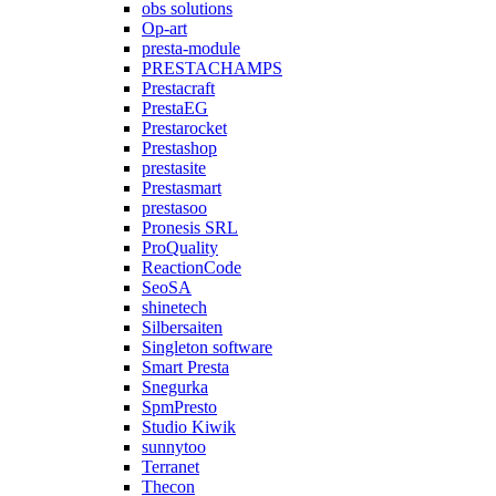
obs solutions
Op-art
presta-module
PRESTACHAMPS
Prestacraft
PrestaEG
Prestarocket
Prestashop
prestasite
Prestasmart
prestasoo
Pronesis SRL
ProQuality
ReactionCode
SeoSA
shinetech
Silbersaiten
Singleton software
Smart Presta
Snegurka
SpmPresto
Studio Kiwik
sunnytoo
Terranet
Thecon