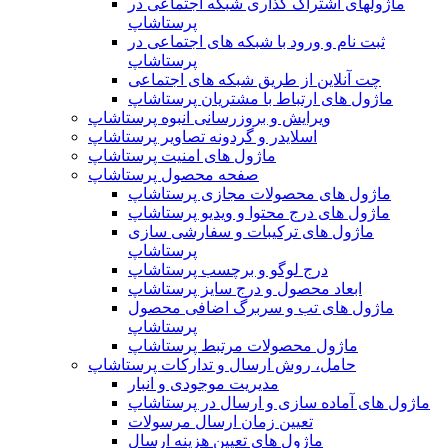
ماژولهای اشتراک‌ گذاری شبکه اجتماعی در
پرستاشاپ
ثبت نام و ورود با شبکه های اجتماعی در
پرستاشاپ
چت آنلاین از طریق شبکه های اجتماعی
ماژول های ارتباط با مشتریان پرستاشاپ
ویرایش و بروزرسانی انبوه پرستاشاپ
اسلایدر و گردونه تصاویر پرستاشاپ
ماژول های امنیت پرستاشاپ
صفحه محصول پرستاشاپ
ماژول های محصولات مجازی پرستاشاپ
ماژول های درج محتوا و ویدیو پرستاشاپ
ماژول های ترکیبات و سفارشی سازی
پرستاشاپ
درج لوگو و برچسب پرستاشاپ
ابعاد محصول و درج سایز پرستاشاپ
ماژول های تب و سربرگ اضافی محصول
پرستاشاپ
ماژول محصولات مرتبط پرستاشاپ
حامل، روش ارسال و تدارکات پرستاشاپ
مدیریت موجودی و انبار
ماژول های آماده سازی و ارسال در پرستاشاپ
تعیین زمان ارسال مرسولات
ماژول های تعیین هزینه ارسال