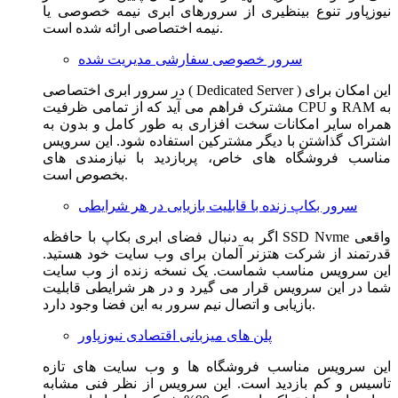
نیوزپاور تنوع بینظیری از سرورهای ابری نیمه خصوصی یا
نیمه اختصاصی ارائه شده است.
سرور خصوصی سفارشی مدیریت شده
در سرور ابری اختصاصی ( Dedicated Server ) این امکان برای
مشترک فراهم می آید که از تمامی ظرفیت CPU و RAM به
همراه سایر امکانات سخت افزاری به طور کامل و بدون به
اشتراک گذاشتن با دیگر مشترکین استفاده شود. این سرویس
مناسب فروشگاه های خاص، پربازدید با نیازمندی های
بخصوص است.
سرور بکاپ زنده با قابلیت بازیابی در هر شرایطی
اگر به دنبال فضای ابری بکاپ با حافظه SSD Nvme واقعی
قدرتمند از شرکت هتزنر آلمان برای وب سایت خود هستید.
این سرویس مناسب شماست. یک نسخه زنده از وب سایت
شما در این سرویس قرار می گیرد و در هر شرایطی قابلیت
بازیابی و اتصال نیم سرور به این فضا وجود دارد.
پلن های میزبانی اقتصادی نیوزپاور
این سرویس مناسب فروشگاه ها و وب سایت های تازه
تاسیس و کم بازدید است. این سرویس از نظر فنی مشابه