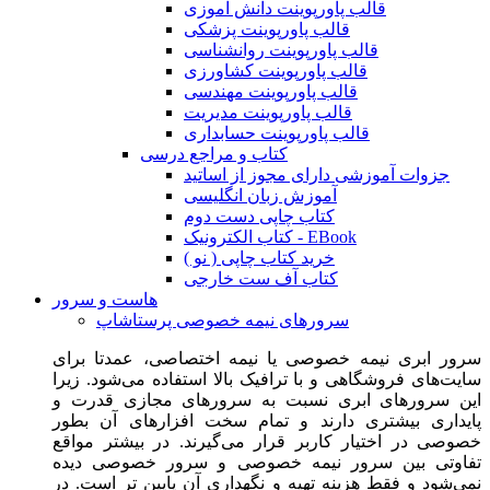
قالب پاورپوینت دانش آموزی
قالب پاورپوینت پزشکی
قالب پاورپوینت روانشناسی
قالب پاورپوینت کشاورزی
قالب پاورپوینت مهندسی
قالب پاورپوینت مدیریت
قالب پاورپوینت حسابداری
کتاب و مراجع درسی
جزوات آموزشی دارای مجوز از اساتید
آموزش زبان انگلیسی
کتاب چاپی دست دوم
کتاب الکترونیک - EBook
خرید کتاب چاپی ( نو )
کتاب آف ست خارجی
هاست و سرور
سرورهای نیمه خصوصی پرستاشاپ
سرور ابری نیمه خصوصی یا نیمه اختصاصی، عمدتا برای
سایت‌های فروشگاهی و با ترافیک بالا استفاده می‌شود. زیرا
این سرورهای ابری نسبت به سرورهای مجازی قدرت و
پایداری بیشتری دارند و تمام سخت افزارهای آن بطور
خصوصی در اختیار کاربر قرار می‌گیرند. در بیشتر مواقع
تفاوتی بین سرور نیمه خصوصی و سرور خصوصی دیده
نمی‌شود و فقط هزینه تهیه و نگهداری آن پایین تر است. در