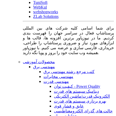
TuniSoft
WebKul
webshopworks
ZLab Solutions
برای شما اسامی کلیه شرکت های بین المللی
پرستاشاپ فعال در سراسر جهان را فهرست بندی
کردیم. ما در نیوزپاور برترین افزونه ها، قالب ها و
ابزارهای مورد نیاز و ضروری پرستاشاپ را طراحی،
خریداری، فارسی سازی و عرضه می کنیم. با نیوزپاور
همیشه وب سایت خود را بروز و پویا نگه دارید.
محصولات آموزشی
مهندسی برق
کتب مرجع رشته مهندسی برق
مهندسی مخابرات
مهندسی قدرت
کیفیت توان - Power Quality
دینامیک سیستم های قدرت
الکترونیک قدرت/ماشین الکتریکی
بهره برداری سیستم های قدرت
عایق و فشار قوی
حالت های گذرای الکترومغناطیسی
حفاظت و رله