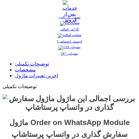
تضمین نال نبودن
گارانتی اصالت
لایسنس اختصاصی؟
پشتیبانی 24/7
توضیحات تکمیلی
مشخصات
اخرین تغییرات ماژول
توضیحات تکمیلی
Order on WhatsApp Module ماژول
سفارش گذاری در واتساپ پرستاشاپ