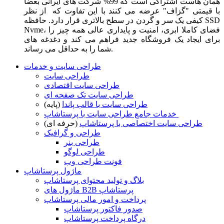
همان هاست اشتراکی است که 99% شرکت های ایرانی بعضا
با قیمتی "گزاف" عرضه می کنند با این تفاوت که از نظر
کیفی یک سر و گردن در سطح بالاتری قرار دارد. حافظه SSD
Nvme، فضای کاملا ابری، امنیت و پایداری عالی همه چیز را
برای ایجاد یک فروشگاه جدید فراهم می کند و دغدغه های
شما را به حداقل می رساند.
طراحی سایت و خدمات
طراحی سایت
طراحی سایت اقتصادی
طراحی سایت تک صفحه ای
طراحی سایت با قالب پاندا
(پایه)
خدمات جامع طراحی سایت با پرستاشاپ
طراحی سایت اختصاصی با پرستاشاپ
(حرفه ای)
طراحی و گرافیک
طراحی بنر
طراحی لوگو
فونت طراحی وب
ماژول پرستاشاپ
بلاگ و تولید محتوای پرستاشاپ
ماژول های B2B پرستاشاپ
پرداخت و امور مالی پرستاشاپ
صدور فاکتور پرستاشاپ
درگاه پرداخت پرستاشاپ