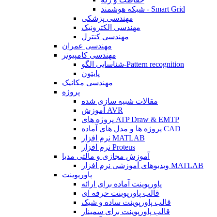
شبکه هوشمند - Smart Grid
مهندسی پزشکی
مهندسی الکترونیک
مهندسی کنترل
مهندسی عمران
مهندسی کامپیوتر
شناسایی الگو-Pattern recognition
پایتون
مهندسی مکانیک
پروژه
مقالات شبیه سازی شده
آموزش AVR
پروژه های ATP Draw & EMTP
پروژه ها و مدل های آماده CAD
نرم افزار MATLAB
نرم افزار Proteus
آموزش مجازی و مالتی مدیا
ویدیوهای آموزشی نرم افزار MATLAB
پاورپوینت
پاورپوینت آماده برای ارائه
قالب پاورپوینت حرفه ای
قالب پاورپوینت ساده و شیک
قالب پاورپوینت برای سمینار