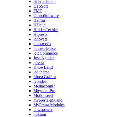
ether création
ETSSoft
FME
GloboSoftware
Hamsa
HDclic
HiddenTechies
Hipresta
idnovate
inno-mods
innovadeluxe
iqit Commerce
Jose Aguilar
jpresta
KnowBand
leo theme
Línea Gráfica
lyondev
Mediacom87
MigrationPro
Motionseed
mypresta england
MyPresta Modules
newspower
nukium