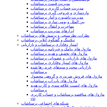
مدیریت قیمت پرستاشاپ
مدیریت حساب کاربری پرستاشاپ
واردسازی و خروجی گیری پرستاشاپ
مدیریت داشبورد و آمار پرستاشاپ
بین الملل و بومی سازی پرستاشاپ
مهاجرت و انتقال پرستاشاپ
ابزارهای مدیریت پرستاشاپ
نظرات، نظرسنجی و پرسش های پرستاشاپ
تیکتینگ و گفتگوی آنلاین پرستاشاپ
امتیاز وفاداری پرستاشاپ و بازاریابی
ماژول های پیامک و خبرنامه پرستاشاپ
ماژول های تخفیف و هدیه پرستاشاپ
ماژول های بازاریابی و عضویابی پرستاشاپ
ماژول های امتیاز وفاداری پرستاشاپ
بازاریابی مجدد و سبدهای خرید رها شده
پرستاشاپ
ماژول های فروش ضربدری و گروهی محصول
ماژول های پاپ آپ پرستاشاپ
ماژول های لیست علاقه مندی و کارت هدیه
پرستاشاپ
ماژول های مناقصه پرستاشاپ و حساب کاربری
vip
شبکه های اجتماعی پرستاشاپ