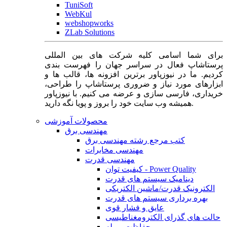
TuniSoft
WebKul
webshopworks
ZLab Solutions
برای شما اسامی کلیه شرکت های بین المللی
پرستاشاپ فعال در سراسر جهان را فهرست بندی
کردیم. ما در نیوزپاور برترین افزونه ها، قالب ها و
ابزارهای مورد نیاز و ضروری پرستاشاپ را طراحی،
خریداری، فارسی سازی و عرضه می کنیم. با نیوزپاور
همیشه وب سایت خود را بروز و پویا نگه دارید.
محصولات آموزشی
مهندسی برق
کتب مرجع رشته مهندسی برق
مهندسی مخابرات
مهندسی قدرت
کیفیت توان - Power Quality
دینامیک سیستم های قدرت
الکترونیک قدرت/ماشین الکتریکی
بهره برداری سیستم های قدرت
عایق و فشار قوی
حالت های گذرای الکترومغناطیسی
حفاظت و رله