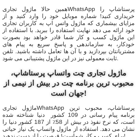
همین حالا ماژول تجاریWhatsApp پرستاشاپ را
خریداری کنید! شماره موبایل خود را وارد کنید و از
مزایای بیشماری که ماژول واتس اپ به کاربران تجاری
خود ارائه می دهد نهایت استفاده را ببرید. با استفاده از
این ماژول کسب و کار شما قادر خواهد بود بصورت
خودکار، به سازماندهی و پاسخ سریع به پیام های
مشتریانتان بپردازید و با آن ها تعامل داشته باشید. تلفن
ثابت معمولی نیز در این ماژول پشتیبانی می شود.
ماژول تجاری چت واتساپ پرستاشاپ،
محبوب ترین برنامه چت در بیش از نیمی از
جهان است!
ماژول تجاریWhatsApp پرستاشاپ، محبوب ترین
برنامه پیام رسانی در 109 کشور دنیا شناخته شده
است، که نرخ نفوذ در بیش از 58٪ از 187 کشور دنیا را
نشان می دهد. استفاده از ماژول واتساپ یک نیاز حیاتی
برای کسب و کار شماست! فرصت را از دست ندهید!