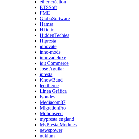
ether création
ETSSoft
FME
GloboSoftware
Hamsa
HDclic
HiddenTechies
Hipresta
idnovate
inno-mods
innovadeluxe
iqit Commerce
Jose Aguilar
jpresta
KnowBand
leo theme
Línea Gráfica
lyondev
Mediacom87
MigrationPro
Motionseed
mypresta england
MyPresta Modules
newspower
nukium