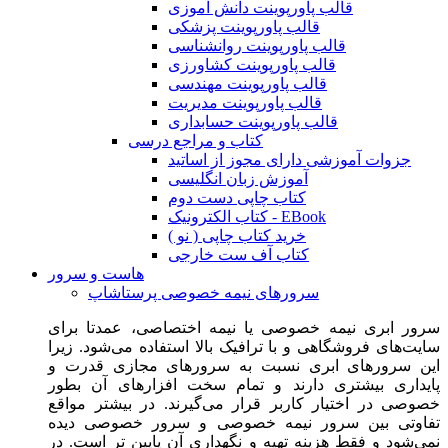
قالب پاورپوینت دانش آموزی
قالب پاورپوینت پزشکی
قالب پاورپوینت روانشناسی
قالب پاورپوینت کشاورزی
قالب پاورپوینت مهندسی
قالب پاورپوینت مدیریت
قالب پاورپوینت حسابداری
کتاب و مراجع درسی
جزوات آموزشی دارای مجوز از اساتید
آموزش زبان انگلیسی
کتاب چاپی دست دوم
کتاب الکترونیک - EBook
خرید کتاب چاپی ( نو )
کتاب آف ست خارجی
هاست و سرور
سرورهای نیمه خصوصی پرستاشاپ
سرور ابری نیمه خصوصی یا نیمه اختصاصی، عمدتا برای
سایت‌های فروشگاهی و با ترافیک بالا استفاده می‌شود. زیرا
این سرورهای ابری نسبت به سرورهای مجازی قدرت و
پایداری بیشتری دارند و تمام سخت افزارهای آن بطور
خصوصی در اختیار کاربر قرار می‌گیرند. در بیشتر مواقع
تفاوتی بین سرور نیمه خصوصی و سرور خصوصی دیده
نمی‌شود و فقط هزینه تهیه و نگهداری آن پایین تر است. در