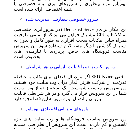
نیوزپاور تنوع بینظیری از سرورهای ابری نیمه خصوصی یا
نیمه اختصاصی ارائه شده است.
سرور خصوصی سفارشی مدیریت شده
در سرور ابری اختصاصی ( Dedicated Server ) این امکان برای
مشترک فراهم می آید که از تمامی ظرفیت CPU و RAM به
همراه سایر امکانات سخت افزاری به طور کامل و بدون به
اشتراک گذاشتن با دیگر مشترکین استفاده شود. این سرویس
مناسب فروشگاه های خاص، پربازدید با نیازمندی های
بخصوص است.
سرور بکاپ زنده با قابلیت بازیابی در هر شرایطی
اگر به دنبال فضای ابری بکاپ با حافظه SSD Nvme واقعی
قدرتمند از شرکت هتزنر آلمان برای وب سایت خود هستید.
این سرویس مناسب شماست. یک نسخه زنده از وب سایت
شما در این سرویس قرار می گیرد و در هر شرایطی قابلیت
بازیابی و اتصال نیم سرور به این فضا وجود دارد.
پلن های میزبانی اقتصادی نیوزپاور
این سرویس مناسب فروشگاه ها و وب سایت های تازه
تاسیس و کم بازدید است. این سرویس از نظر فنی مشابه