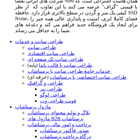
همان هاست اشتراکی است که 99% شرکت های ایرانی بعضا
با قیمتی "گزاف" عرضه می کنند با این تفاوت که از نظر
کیفی یک سر و گردن در سطح بالاتری قرار دارد. حافظه SSD
Nvme، فضای کاملا ابری، امنیت و پایداری عالی همه چیز را
برای ایجاد یک فروشگاه جدید فراهم می کند و دغدغه های
شما را به حداقل می رساند.
طراحی سایت و خدمات
طراحی سایت
طراحی سایت اقتصادی
طراحی سایت تک صفحه ای
طراحی سایت با قالب پاندا
(پایه)
خدمات جامع طراحی سایت با پرستاشاپ
طراحی سایت اختصاصی با پرستاشاپ
(حرفه ای)
طراحی و گرافیک
طراحی بنر
طراحی لوگو
فونت طراحی وب
ماژول پرستاشاپ
بلاگ و تولید محتوای پرستاشاپ
ماژول های B2B پرستاشاپ
پرداخت و امور مالی پرستاشاپ
صدور فاکتور پرستاشاپ
درگاه پرداخت پرستاشاپ