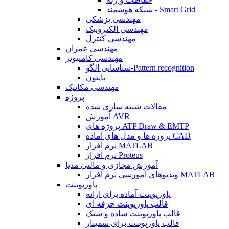
شبکه هوشمند - Smart Grid
مهندسی پزشکی
مهندسی الکترونیک
مهندسی کنترل
مهندسی عمران
مهندسی کامپیوتر
شناسایی الگو-Pattern recognition
پایتون
مهندسی مکانیک
پروژه
مقالات شبیه سازی شده
آموزش AVR
پروژه های ATP Draw & EMTP
پروژه ها و مدل های آماده CAD
نرم افزار MATLAB
نرم افزار Proteus
آموزش مجازی و مالتی مدیا
ویدیوهای آموزشی نرم افزار MATLAB
پاورپوینت
پاورپوینت آماده برای ارائه
قالب پاورپوینت حرفه ای
قالب پاورپوینت ساده و شیک
قالب پاورپوینت برای سمینار