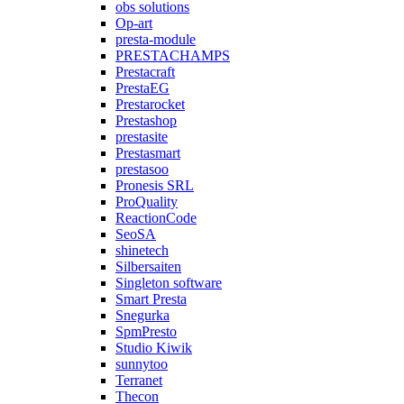
obs solutions
Op-art
presta-module
PRESTACHAMPS
Prestacraft
PrestaEG
Prestarocket
Prestashop
prestasite
Prestasmart
prestasoo
Pronesis SRL
ProQuality
ReactionCode
SeoSA
shinetech
Silbersaiten
Singleton software
Smart Presta
Snegurka
SpmPresto
Studio Kiwik
sunnytoo
Terranet
Thecon