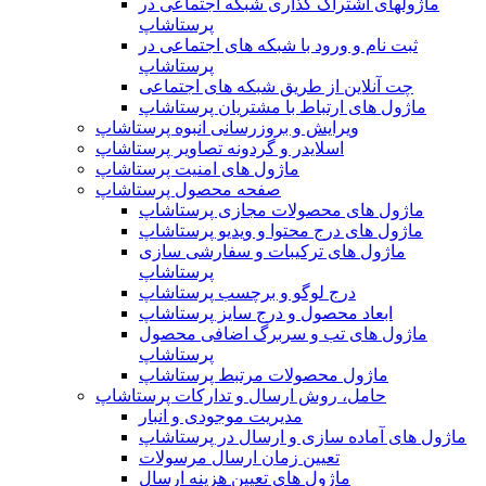
ماژولهای اشتراک‌ گذاری شبکه اجتماعی در
پرستاشاپ
ثبت نام و ورود با شبکه های اجتماعی در
پرستاشاپ
چت آنلاین از طریق شبکه های اجتماعی
ماژول های ارتباط با مشتریان پرستاشاپ
ویرایش و بروزرسانی انبوه پرستاشاپ
اسلایدر و گردونه تصاویر پرستاشاپ
ماژول های امنیت پرستاشاپ
صفحه محصول پرستاشاپ
ماژول های محصولات مجازی پرستاشاپ
ماژول های درج محتوا و ویدیو پرستاشاپ
ماژول های ترکیبات و سفارشی سازی
پرستاشاپ
درج لوگو و برچسب پرستاشاپ
ابعاد محصول و درج سایز پرستاشاپ
ماژول های تب و سربرگ اضافی محصول
پرستاشاپ
ماژول محصولات مرتبط پرستاشاپ
حامل، روش ارسال و تدارکات پرستاشاپ
مدیریت موجودی و انبار
ماژول های آماده سازی و ارسال در پرستاشاپ
تعیین زمان ارسال مرسولات
ماژول های تعیین هزینه ارسال