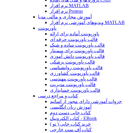
نرم افزار MATLAB
نرم افزار Proteus
آموزش مجازی و مالتی مدیا
ویدیوهای آموزشی نرم افزار MATLAB
پاورپوینت
پاورپوینت آماده برای ارائه
قالب پاورپوینت حرفه ای
قالب پاورپوینت ساده و شیک
قالب پاورپوینت برای سمینار
قالب پاورپوینت دانش آموزی
قالب پاورپوینت پزشکی
قالب پاورپوینت روانشناسی
قالب پاورپوینت کشاورزی
قالب پاورپوینت مهندسی
قالب پاورپوینت مدیریت
قالب پاورپوینت حسابداری
کتاب و مراجع درسی
جزوات آموزشی دارای مجوز از اساتید
آموزش زبان انگلیسی
کتاب چاپی دست دوم
کتاب الکترونیک - EBook
خرید کتاب چاپی ( نو )
کتاب آف ست خارجی