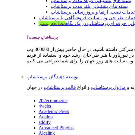
بسته های پشتیبانی کوتاه مدت پرستاشاپ
بسته های پشتیبانی بلند مدت پرستاشاپ
دمات نصب، ارتقا و بروزرسانی پرستاشاپ
مات طراحی وب سایت فروشگاهی با پرستاشاپ
انی حرفه ای پرستاشاپ در یک نگاه
مطالعه بیشتر
پرستاشاپ چیست؟
پرستاشاپ یک سیستم مدیریت وب سایت / فروشگاه آنلاین اپن سورس است که به شما کمک می کند به سرعت یک وب سایت فروشگاهی / شرکتی داشته باشید. در حال حاضر بیش از 300000 وب
 نیوزپاور با هنر طراحان ارشد خود و استفاده از فریم
توسعه دهندگان پرستاشاپ
نه و
ماژول پرستاشاپ
و انواع
قالب پرستاشاپ
در جهان
202ecommerce
4webs
Academic Press
Adalop
addify
Advanced Plugins
Alcalink