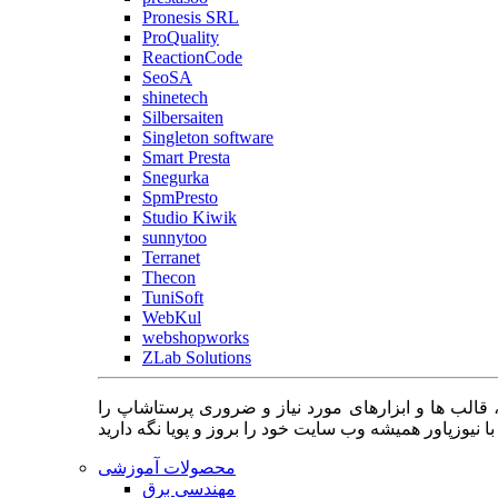
Pronesis SRL
ProQuality
ReactionCode
SeoSA
shinetech
Silbersaiten
Singleton software
Smart Presta
Snegurka
SpmPresto
Studio Kiwik
sunnytoo
Terranet
Thecon
TuniSoft
WebKul
webshopworks
ZLab Solutions
 قالب ها و ابزارهای مورد نیاز و ضروری پرستاشاپ را
محصولات آموزشی
مهندسی برق