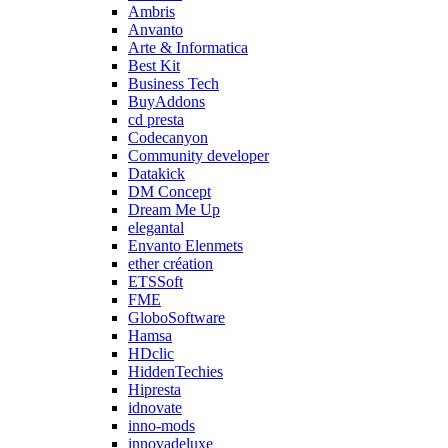
Ambris
Anvanto
Arte & Informatica
Best Kit
Business Tech
BuyAddons
cd presta
Codecanyon
Community developer
Datakick
DM Concept
Dream Me Up
elegantal
Envanto Elenmets
ether création
ETSSoft
FME
GloboSoftware
Hamsa
HDclic
HiddenTechies
Hipresta
idnovate
inno-mods
innovadeluxe