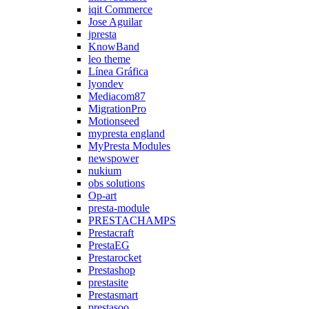
iqit Commerce
Jose Aguilar
jpresta
KnowBand
leo theme
Línea Gráfica
lyondev
Mediacom87
MigrationPro
Motionseed
mypresta england
MyPresta Modules
newspower
nukium
obs solutions
Op-art
presta-module
PRESTACHAMPS
Prestacraft
PrestaEG
Prestarocket
Prestashop
prestasite
Prestasmart
prestasoo