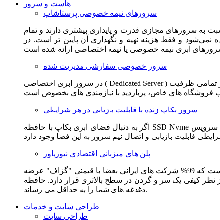
هاست و سرور
سرورهای نیمه خصوصی پرستاشاپ
سبت به سرورهای مجازی قدرت و پایداری بیشتری دارند و تمام
می‌شود و فقط هزینه تهیه و نگهداری آن پایین تر است. در
سرور خصوصی سفارشی مدیریت شده
در سرور ابری اختصاصی ( Dedicated Server ) این امکان برای مشترک فراهم می آید که از تمامی ظرفیت CPU و RAM به همراه سایر امکانات سخت افزاری به طور کامل و بدون به اشتراک گذاشتن با
سرور بکاپ زنده با قابلیت بازیابی در هر شرایطی
اگر به دنبال فضای ابری بکاپ با حافظه SSD Nvme واقعی قدرتمند از شرکت هتزنر آلمان برای وب سایت خود هستید. این سرویس مناسب شماست. یک نسخه زنده از وب سایت شما در این سرویس
پلن های میزبانی اقتصادی نیوزپاور
این سرویس مناسب فروشگاه ها و وب سایت های تازه تاسیس و کم بازدید است. این سرویس از نظر فنی مشابه همان هاست اشتراکی است که 99% شرکت های ایرانی بعضا با قیمتی "گزاف" عرضه
 بالاتری قرار دارد. حافظه SSD Nvme، فضای کاملا ابری، امنیت و پایداری عالی همه چیز را برای ایجاد یک فروشگاه جدید فراهم می کند و
دغدغه های شما را به حداقل می رساند.
طراحی سایت و خدمات
طراحی سایت