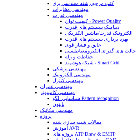
کتب مرجع رشته مهندسی برق
مهندسی مخابرات
مهندسی قدرت
کیفیت توان - Power Quality
دینامیک سیستم های قدرت
الکترونیک قدرت/ماشین الکتریکی
بهره برداری سیستم های قدرت
عایق و فشار قوی
حالت های گذرای الکترومغناطیسی
حفاظت و رله
شبکه هوشمند - Smart Grid
مهندسی پزشکی
مهندسی الکترونیک
مهندسی کنترل
مهندسی عمران
مهندسی کامپیوتر
شناسایی الگو-Pattern recognition
پایتون
مهندسی مکانیک
پروژه
مقالات شبیه سازی شده
آموزش AVR
پروژه های ATP Draw & EMTP
پروژه ها و مدل های آماده CAD