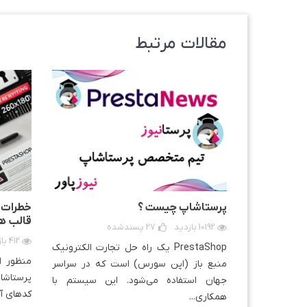
مقالات مرتبط
پرستاشاپ چیست ؟
خطرات و
قالب ه
10192 بازدید
27
پسندشده
412 بازدید
PrestaShop یک راه حل تجارت الکترونیک
منظور از
منبع باز (اپن سورس) است که در سراسر
پرستاشا
جهان استفاده می‌­شود. این سیستم با
کدهای آن
همکاری...