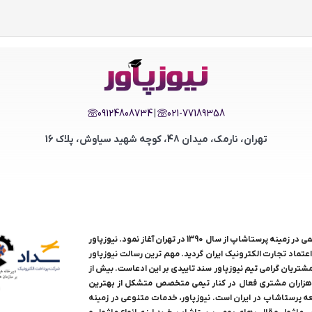
09124808734
|
021-77189358
تهران، نارمک، میدان 48، کوچه شهید سیاوش، پلاک 16
ایران، فعالیت خود را به طور رسمی در زمینه پرستاشاپ از سال 1390 در تهران آغاز نمود. نیوزپاور
خذ نماد اعتماد تجارت الکترونیک ایران گردید. مهم ترین رسالت نیوزپاور
ریان گرامی تیم نیوزپاور سند تاییدی بر این ادعاست. بیش از
 هزاران مشتری فعال در کنار تیمی متخصص متشکل از بهترین
عه پرستاشاپ در ایران است.
نیوزپاور، خدمات متنوعی در زمینه