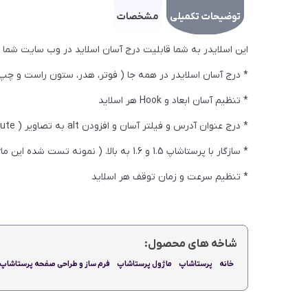
توضیحات تکمیلی
مشخصات
این اسلایدر به شما قابلیت درج آسان اسلاید در وب سایت شما را 
* درج آسان اسلایدر در همه جا ( فوتر، هدر، ستون راست
* تنظیم آسان ابعاد و Hook هر اسلاید
* درج عنوان آدرس و فیلتر آسان و افزودن alt به تصاویر ( alt attribute )
* سازگار با پرستاشاپ 1.5 و 1.6 به بالا. ( نمونه تست شده این ماژول را بر روی فروشگاه اینترنتی نیوزپاور مشاهده می کنید)
* تنظیم سرعت و زمان توقف هر اسلاید
شاخه های محصول:
خانه
پرستاشاپ
ماژول پرستاشاپ
فرم ساز و طراحی صفحه پرستاشاپ