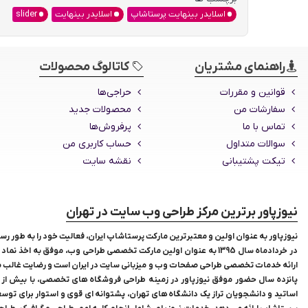
اسلایدر بینهایت پرستاشاپ
اسلایدر بینهایت
slider
راهنمای مشتریان
کاتالوگ محصولات
قوانین و مقررات
حراجی‌ها
سفارشات من
محصولات جدید
تماس با ما
پرفروش‌ها
سوالات متداول
حساب کاربری من
تیکت پشتیبانی
نقشه سایت
نیوزپاور برترین مرکز طراحی وب سایت در تهران
نیوزپاور به عنوان اولین و معتبرترین مارکت
پرستاشاپ
در خردادماه سال 1395 به عنوان اولین مارکت تخصصی طراحی وب، موفق به ا
ارائه خدمات تخصصی طراحی صفحات وب و میزبانی سایت در ایران است و رضایت غالب مشت
پانزده سال حضور موفق نیوزپاور در زمینه طراحی فروشگاه های تخصصی، با بیش از
اساتید و دانشجویان تراز یک دانشگاه های تهران، پشتوانه ای قوی و استوار برای توس