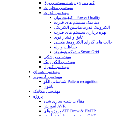
کتب مرجع رشته مهندسی برق
مهندسی مخابرات
مهندسی قدرت
کیفیت توان - Power Quality
دینامیک سیستم های قدرت
الکترونیک قدرت/ماشین الکتریکی
بهره برداری سیستم های قدرت
عایق و فشار قوی
حالت های گذرای الکترومغناطیسی
حفاظت و رله
شبکه هوشمند - Smart Grid
مهندسی پزشکی
مهندسی الکترونیک
مهندسی کنترل
مهندسی عمران
مهندسی کامپیوتر
شناسایی الگو-Pattern recognition
پایتون
مهندسی مکانیک
پروژه
مقالات شبیه سازی شده
آموزش AVR
پروژه های ATP Draw & EMTP
پروژه ها و مدل های آماده CAD