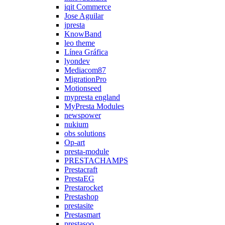
iqit Commerce
Jose Aguilar
jpresta
KnowBand
leo theme
Línea Gráfica
lyondev
Mediacom87
MigrationPro
Motionseed
mypresta england
MyPresta Modules
newspower
nukium
obs solutions
Op-art
presta-module
PRESTACHAMPS
Prestacraft
PrestaEG
Prestarocket
Prestashop
prestasite
Prestasmart
prestasoo