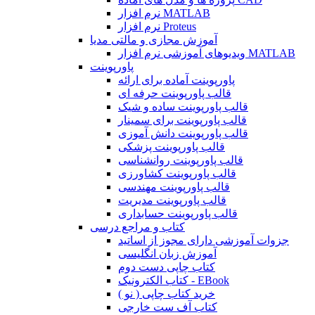
نرم افزار MATLAB
نرم افزار Proteus
آموزش مجازی و مالتی مدیا
ویدیوهای آموزشی نرم افزار MATLAB
پاورپوینت
پاورپوینت آماده برای ارائه
قالب پاورپوینت حرفه ای
قالب پاورپوینت ساده و شیک
قالب پاورپوینت برای سمینار
قالب پاورپوینت دانش آموزی
قالب پاورپوینت پزشکی
قالب پاورپوینت روانشناسی
قالب پاورپوینت کشاورزی
قالب پاورپوینت مهندسی
قالب پاورپوینت مدیریت
قالب پاورپوینت حسابداری
کتاب و مراجع درسی
جزوات آموزشی دارای مجوز از اساتید
آموزش زبان انگلیسی
کتاب چاپی دست دوم
کتاب الکترونیک - EBook
خرید کتاب چاپی ( نو )
کتاب آف ست خارجی