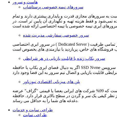
هاست و سرور
سرورهای نیمه خصوصی پرستاشاپ
سبت به سرورهای مجازی قدرت و پایداری بیشتری دارند و تمام
می‌شود و فقط هزینه تهیه و نگهداری آن پایین تر است. در
سرور خصوصی سفارشی مدیریت شده
در سرور ابری اختصاصی ( Dedicated Server ) این امکان برای مشترک فراهم می آید که از تمامی ظرفیت CPU و RAM به همراه سایر امکانات سخت افزاری به طور کامل و بدون به اشتراک گذاشتن با
سرور بکاپ زنده با قابلیت بازیابی در هر شرایطی
اگر به دنبال فضای ابری بکاپ با حافظه SSD Nvme واقعی قدرتمند از شرکت هتزنر آلمان برای وب سایت خود هستید. این سرویس مناسب شماست. یک نسخه زنده از وب سایت شما در این سرویس
پلن های میزبانی اقتصادی نیوزپاور
این سرویس مناسب فروشگاه ها و وب سایت های تازه تاسیس و کم بازدید است. این سرویس از نظر فنی مشابه همان هاست اشتراکی است که 99% شرکت های ایرانی بعضا با قیمتی "گزاف" عرضه
 بالاتری قرار دارد. حافظه SSD Nvme، فضای کاملا ابری، امنیت و پایداری عالی همه چیز را برای ایجاد یک فروشگاه جدید فراهم می کند و
دغدغه های شما را به حداقل می رساند.
طراحی سایت و خدمات
طراحی سایت