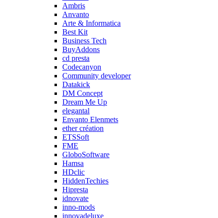
Ambris
Anvanto
Arte & Informatica
Best Kit
Business Tech
BuyAddons
cd presta
Codecanyon
Community developer
Datakick
DM Concept
Dream Me Up
elegantal
Envanto Elenmets
ether création
ETSSoft
FME
GloboSoftware
Hamsa
HDclic
HiddenTechies
Hipresta
idnovate
inno-mods
innovadeluxe