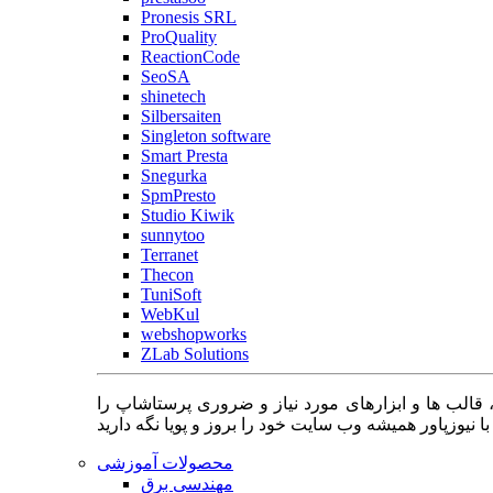
Pronesis SRL
ProQuality
ReactionCode
SeoSA
shinetech
Silbersaiten
Singleton software
Smart Presta
Snegurka
SpmPresto
Studio Kiwik
sunnytoo
Terranet
Thecon
TuniSoft
WebKul
webshopworks
ZLab Solutions
 قالب ها و ابزارهای مورد نیاز و ضروری پرستاشاپ را
محصولات آموزشی
مهندسی برق