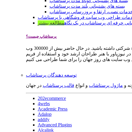
بسته های پشتیبانی کوتاه مدت پرستاشاپ
بسته های پشتیبانی بلند مدت پرستاشاپ
دمات نصب، ارتقا و بروزرسانی پرستاشاپ
مات طراحی وب سایت فروشگاهی با پرستاشاپ
انی حرفه ای پرستاشاپ در یک نگاه
مطالعه بیشتر
پرستاشاپ چیست؟
پرستاشاپ یک سیستم مدیریت وب سایت / فروشگاه آنلاین اپن سورس است که به شما کمک می کند به سرعت یک وب سایت فروشگاهی / شرکتی داشته باشید. در حال حاضر بیش از 300000 وب
 نیوزپاور با هنر طراحان ارشد خود و استفاده از فریم
توسعه دهندگان پرستاشاپ
نه و
ماژول پرستاشاپ
و انواع
قالب پرستاشاپ
در جهان
202ecommerce
4webs
Academic Press
Adalop
addify
Advanced Plugins
Alcalink