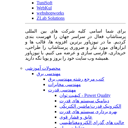
TuniSoft
WebKul
webshopworks
ZLab Solutions
برای شما اسامی کلیه شرکت های بین المللی
پرستاشاپ فعال در سراسر جهان را فهرست بندی
کردیم. ما در نیوزپاور برترین افزونه ها، قالب ها و
ابزارهای مورد نیاز و ضروری پرستاشاپ را طراحی،
خریداری، فارسی سازی و عرضه می کنیم. با نیوزپاور
همیشه وب سایت خود را بروز و پویا نگه دارید.
محصولات آموزشی
مهندسی برق
کتب مرجع رشته مهندسی برق
مهندسی مخابرات
مهندسی قدرت
کیفیت توان - Power Quality
دینامیک سیستم های قدرت
الکترونیک قدرت/ماشین الکتریکی
بهره برداری سیستم های قدرت
عایق و فشار قوی
حالت های گذرای الکترومغناطیسی
حفاظت و رله