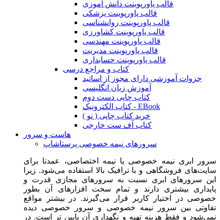
قالب پاورپوینت دانش آموزی
قالب پاورپوینت پزشکی
قالب پاورپوینت روانشناسی
قالب پاورپوینت کشاورزی
قالب پاورپوینت مهندسی
قالب پاورپوینت مدیریت
قالب پاورپوینت حسابداری
کتاب و مراجع درسی
جزوات آموزشی دارای مجوز از اساتید
آموزش زبان انگلیسی
کتاب چاپی دست دوم
کتاب الکترونیک - EBook
خرید کتاب چاپی ( نو )
کتاب آف ست خارجی
هاست و سرور
سرورهای نیمه خصوصی پرستاشاپ
سرور ابری نیمه خصوصی یا نیمه اختصاصی، عمدتا برای
سایت‌های فروشگاهی و با ترافیک بالا استفاده می‌شود. زیرا
این سرورهای ابری نسبت به سرورهای مجازی قدرت و
پایداری بیشتری دارند و تمام سخت افزارهای آن بطور
خصوصی در اختیار کاربر قرار می‌گیرند. در بیشتر مواقع
تفاوتی بین سرور نیمه خصوصی و سرور خصوصی دیده
نمی‌شود و فقط هزینه تهیه و نگهداری آن پایین تر است. در