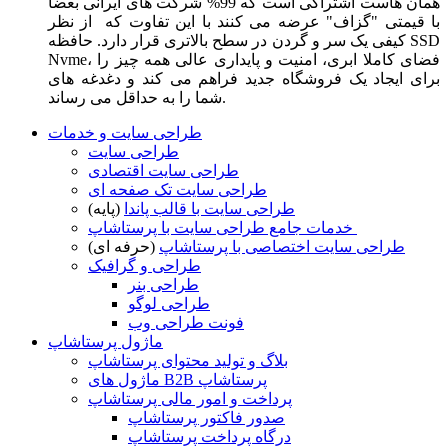
همان هاست اشتراکی است که 99% شرکت های ایرانی بعضا
با قیمتی "گزاف" عرضه می کنند با این تفاوت که از نظر
کیفی یک سر و گردن در سطح بالاتری قرار دارد. حافظه SSD
Nvme، فضای کاملا ابری، امنیت و پایداری عالی همه چیز را
برای ایجاد یک فروشگاه جدید فراهم می کند و دغدغه های
شما را به حداقل می رساند.
طراحی سایت و خدمات
طراحی سایت
طراحی سایت اقتصادی
طراحی سایت تک صفحه ای
طراحی سایت با قالب پاندا
(پایه)
خدمات جامع طراحی سایت با پرستاشاپ
طراحی سایت اختصاصی با پرستاشاپ
(حرفه ای)
طراحی و گرافیک
طراحی بنر
طراحی لوگو
فونت طراحی وب
ماژول پرستاشاپ
بلاگ و تولید محتوای پرستاشاپ
ماژول های B2B پرستاشاپ
پرداخت و امور مالی پرستاشاپ
صدور فاکتور پرستاشاپ
درگاه پرداخت پرستاشاپ