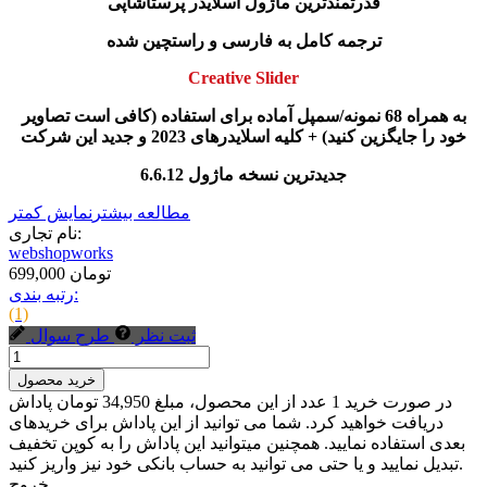
قدرتمندترین ماژول اسلایدر پرستاشاپی
ترجمه کامل به فارسی و راستچین شده
Creative Slider
به همراه 68 نمونه/سمپل آماده برای استفاده (کافی است تصاویر
خود را جایگزین کنید) + کلیه اسلایدرهای 2023 و جدید این شرکت
جدیدترین نسخه ماژول 6.6.12
مطالعه بیشتر
نمایش کمتر
نام تجاری:
webshopworks
699,000 تومان
رتبه بندی:
(1)
ثبت نظر
طرح سوال
خرید محصول
در صورت خرید 1 عدد از این محصول، مبلغ 34,950 تومان پاداش
دریافت خواهید کرد. شما می توانید از این پاداش برای خریدهای
بعدی استفاده نمایید. همچنین میتوانید این پاداش را به کوپن تخفیف
تبدیل نمایید و یا حتی می توانید به حساب بانکی خود نیز واریز کنید.
خروج