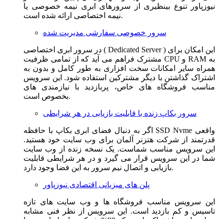
نیوزپاور تنوع بینظیری از سرورهای ابری نیمه خصوصی یا
نیمه اختصاصی ارائه شده است.
سرور خصوصی سفارشی مدیریت شده
در سرور ابری اختصاصی ( Dedicated Server ) این امکان برای
مشترک فراهم می آید که از تمامی ظرفیت CPU و RAM به
همراه سایر امکانات سخت افزاری به طور کامل و بدون به
اشتراک گذاشتن با دیگر مشترکین استفاده شود. این سرویس
مناسب فروشگاه های خاص، پربازدید با نیازمندی های
بخصوص است.
سرور بکاپ زنده با قابلیت بازیابی در هر شرایطی
اگر به دنبال فضای ابری بکاپ با حافظه SSD Nvme واقعی
قدرتمند از شرکت هتزنر آلمان برای وب سایت خود هستید.
این سرویس مناسب شماست. یک نسخه زنده از وب سایت
شما در این سرویس قرار می گیرد و در هر شرایطی قابلیت
بازیابی و اتصال نیم سرور به این فضا وجود دارد.
پلن های میزبانی اقتصادی نیوزپاور
این سرویس مناسب فروشگاه ها و وب سایت های تازه
تاسیس و کم بازدید است. این سرویس از نظر فنی مشابه