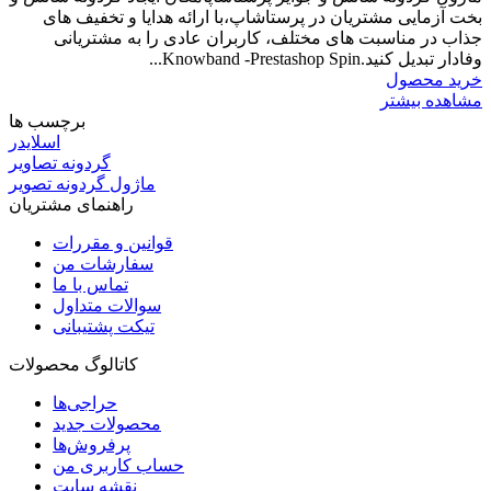
بخت آزمایی مشتریان در پرستاشاپ،با ارائه هدایا و تخفیف های
جذاب در مناسبت های مختلف، کاربران عادی را به مشتریانی
وفادار تبدیل کنید.Knowband -Prestashop Spin...
خرید محصول
مشاهده بیشتر
برچسب ها
اسلایدر
گردونه تصاویر
ماژول گردونه تصویر
راهنمای مشتریان
قوانین و مقررات
سفارشات من
تماس با ما
سوالات متداول
تیکت پشتیبانی
کاتالوگ محصولات
حراجی‌ها
محصولات جدید
پرفروش‌ها
حساب کاربری من
نقشه سایت