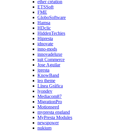
ether création
ETSSoft
FME
GloboSoftware
Hamsa
HDclic
HiddenTechies
Hipresta
idnovate
inno-mods
innovadeluxe
iqit Commerce
Jose Aguilar
jpresta
KnowBand
leo theme
Línea Gráfica
lyondev
Mediacom87
MigrationPro
Motionseed
mypresta england
MyPresta Modules
newspower
nukium