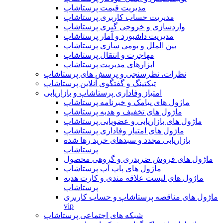
مدیریت قیمت پرستاشاپ
مدیریت حساب کاربری پرستاشاپ
واردسازی و خروجی گیری پرستاشاپ
مدیریت داشبورد و آمار پرستاشاپ
بین الملل و بومی سازی پرستاشاپ
مهاجرت و انتقال پرستاشاپ
ابزارهای مدیریت پرستاشاپ
نظرات، نظرسنجی و پرسش های پرستاشاپ
تیکتینگ و گفتگوی آنلاین پرستاشاپ
امتیاز وفاداری پرستاشاپ و بازاریابی
ماژول های پیامک و خبرنامه پرستاشاپ
ماژول های تخفیف و هدیه پرستاشاپ
ماژول های بازاریابی و عضویابی پرستاشاپ
ماژول های امتیاز وفاداری پرستاشاپ
بازاریابی مجدد و سبدهای خرید رها شده
پرستاشاپ
ماژول های فروش ضربدری و گروهی محصول
ماژول های پاپ آپ پرستاشاپ
ماژول های لیست علاقه مندی و کارت هدیه
پرستاشاپ
ماژول های مناقصه پرستاشاپ و حساب کاربری
vip
شبکه های اجتماعی پرستاشاپ