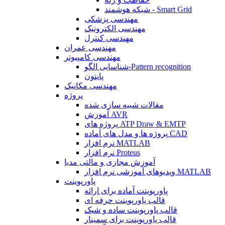
شبکه هوشمند - Smart Grid
مهندسی پزشکی
مهندسی الکترونیک
مهندسی کنترل
مهندسی عمران
مهندسی کامپیوتر
شناسایی الگو-Pattern recognition
پایتون
مهندسی مکانیک
پروژه
مقالات شبیه سازی شده
آموزش AVR
پروژه های ATP Draw & EMTP
پروژه ها و مدل های آماده CAD
نرم افزار MATLAB
نرم افزار Proteus
آموزش مجازی و مالتی مدیا
ویدیوهای آموزشی نرم افزار MATLAB
پاورپوینت
پاورپوینت آماده برای ارائه
قالب پاورپوینت حرفه ای
قالب پاورپوینت ساده و شیک
قالب پاورپوینت برای سمینار