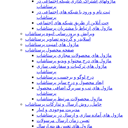
ماژولهای اشتراک‌ گذاری شبکه اجتماعی در
پرستاشاپ
ثبت نام و ورود با شبکه های اجتماعی در
پرستاشاپ
چت آنلاین از طریق شبکه های اجتماعی
ماژول های ارتباط با مشتریان پرستاشاپ
ویرایش و بروزرسانی انبوه پرستاشاپ
اسلایدر و گردونه تصاویر پرستاشاپ
ماژول های امنیت پرستاشاپ
صفحه محصول پرستاشاپ
ماژول های محصولات مجازی پرستاشاپ
ماژول های درج محتوا و ویدیو پرستاشاپ
ماژول های ترکیبات و سفارشی سازی
پرستاشاپ
درج لوگو و برچسب پرستاشاپ
ابعاد محصول و درج سایز پرستاشاپ
ماژول های تب و سربرگ اضافی محصول
پرستاشاپ
ماژول محصولات مرتبط پرستاشاپ
حامل، روش ارسال و تدارکات پرستاشاپ
مدیریت موجودی و انبار
ماژول های آماده سازی و ارسال در پرستاشاپ
تعیین زمان ارسال مرسولات
ماژول های تعیین هزینه ارسال