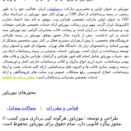
نیوزپاور به عنوان اولین و معتبرترین مارکت
پرستاشاپ
ایران، فعالیت خود را به طور
رسمی در زمینه پرستاشاپ از سال 1390 در تهران آغاز نمود. نیوزپاور در خردادماه سال
1395 به عنوان اولین مارکت تخصصی طراحی وب، موفق به اخذ نماد اعتماد تجارت
الکترونیک ایران گردید. مهم ترین رسالت نیوزپاور ارائه خدمات تخصصی طراحی صفحات
وب و میزبانی سایت در ایران است و رضایت غالب مشتریان گرامی تیم نیوزپاور سند
تاییدی بر این ادعاست. بیش از پانزده سال حضور موفق نیوزپاور در زمینه طراحی
فروشگاه های تخصصی، با بیش از هزاران مشتری فعال در کنار تیمی متخصص متشکل از
بهترین اساتید و دانشجویان تراز یک دانشگاه های تهران، پشتوانه ای قوی و استوار برای
توسعه پرستاشاپ در ایران است.
نیوزپاور، خدمات متنوعی در زمینه پرستاشاپ ارائه می
دهد. خدمات نیوزپاور شامل انجام کلیه امور طراحی و گرافیک، طراحی ماژول و قالب های
بومی پرستاشاپ، خرید ارزی انواع ماژول و قالب پرستاشاپ خارجی اصل و اوریجینال،
ترجمه و بومی سازی قالب ها و افزونه های پرستاشاپی، ارائه کلیه خدمات نصب و ارتقا
پرستاشاپ، اصلاح کدنویسی، رفع مشکلات عمومی وب سایت های فروشگاهی و ارائه
خدمات تخصصی پشتیبانی پرستاشاپ است.
بیشتر درباره ما بخوانید
مجوزهای نیوزپاور
قوانین و مقررات
|
سوالات متداول
© طراحی و توسعه : نیوزپاور. هرگونه کپی برداری بدون کسب
مجوز پیگرد قانونی دارد. تمام حقوق برای نیوزپاور محفوظ است.