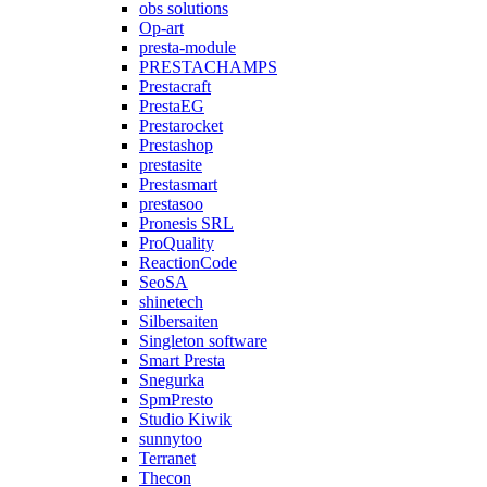
obs solutions
Op-art
presta-module
PRESTACHAMPS
Prestacraft
PrestaEG
Prestarocket
Prestashop
prestasite
Prestasmart
prestasoo
Pronesis SRL
ProQuality
ReactionCode
SeoSA
shinetech
Silbersaiten
Singleton software
Smart Presta
Snegurka
SpmPresto
Studio Kiwik
sunnytoo
Terranet
Thecon