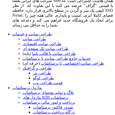
همان هاست اشتراکی است که 99% شرکت های ایرانی بعضا
با قیمتی "گزاف" عرضه می کنند با این تفاوت که از نظر
کیفی یک سر و گردن در سطح بالاتری قرار دارد. حافظه SSD
Nvme، فضای کاملا ابری، امنیت و پایداری عالی همه چیز را
برای ایجاد یک فروشگاه جدید فراهم می کند و دغدغه های
شما را به حداقل می رساند.
طراحی سایت و خدمات
طراحی سایت
طراحی سایت اقتصادی
طراحی سایت تک صفحه ای
طراحی سایت با قالب پاندا
(پایه)
خدمات جامع طراحی سایت با پرستاشاپ
طراحی سایت اختصاصی با پرستاشاپ
(حرفه ای)
طراحی و گرافیک
طراحی بنر
طراحی لوگو
فونت طراحی وب
ماژول پرستاشاپ
بلاگ و تولید محتوای پرستاشاپ
ماژول های B2B پرستاشاپ
پرداخت و امور مالی پرستاشاپ
صدور فاکتور پرستاشاپ
درگاه پرداخت پرستاشاپ