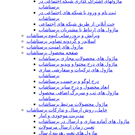
ماژولهای اشتراک‌ گذاری شبکه اجتماعی در
پرستاشاپ
ثبت نام و ورود با شبکه های اجتماعی در
پرستاشاپ
چت آنلاین از طریق شبکه های اجتماعی
ماژول های ارتباط با مشتریان پرستاشاپ
ویرایش و بروزرسانی انبوه پرستاشاپ
اسلایدر و گردونه تصاویر پرستاشاپ
ماژول های امنیت پرستاشاپ
صفحه محصول پرستاشاپ
ماژول های محصولات مجازی پرستاشاپ
ماژول های درج محتوا و ویدیو پرستاشاپ
ماژول های ترکیبات و سفارشی سازی
پرستاشاپ
درج لوگو و برچسب پرستاشاپ
ابعاد محصول و درج سایز پرستاشاپ
ماژول های تب و سربرگ اضافی محصول
پرستاشاپ
ماژول محصولات مرتبط پرستاشاپ
حامل، روش ارسال و تدارکات پرستاشاپ
مدیریت موجودی و انبار
ماژول های آماده سازی و ارسال در پرستاشاپ
تعیین زمان ارسال مرسولات
ماژول های تعیین هزینه ارسال