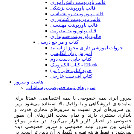
قالب پاورپوینت دانش آموزی
قالب پاورپوینت پزشکی
قالب پاورپوینت روانشناسی
قالب پاورپوینت کشاورزی
قالب پاورپوینت مهندسی
قالب پاورپوینت مدیریت
قالب پاورپوینت حسابداری
کتاب و مراجع درسی
جزوات آموزشی دارای مجوز از اساتید
آموزش زبان انگلیسی
کتاب چاپی دست دوم
کتاب الکترونیک - EBook
خرید کتاب چاپی ( نو )
کتاب آف ست خارجی
هاست و سرور
سرورهای نیمه خصوصی پرستاشاپ
سرور ابری نیمه خصوصی یا نیمه اختصاصی، عمدتا برای
سایت‌های فروشگاهی و با ترافیک بالا استفاده می‌شود. زیرا
این سرورهای ابری نسبت به سرورهای مجازی قدرت و
پایداری بیشتری دارند و تمام سخت افزارهای آن بطور
خصوصی در اختیار کاربر قرار می‌گیرند. در بیشتر مواقع
تفاوتی بین سرور نیمه خصوصی و سرور خصوصی دیده
نمی‌شود و فقط هزینه تهیه و نگهداری آن پایین تر است. در