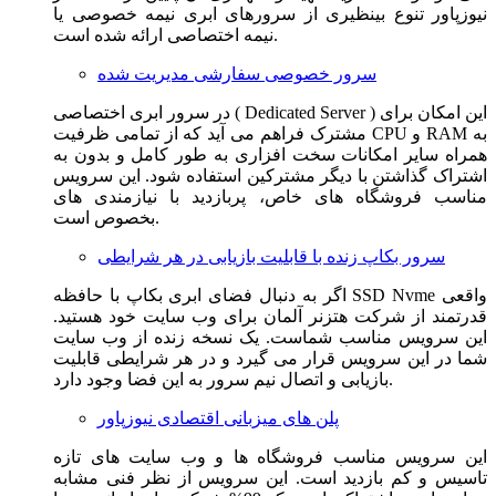
نیوزپاور تنوع بینظیری از سرورهای ابری نیمه خصوصی یا
نیمه اختصاصی ارائه شده است.
سرور خصوصی سفارشی مدیریت شده
در سرور ابری اختصاصی ( Dedicated Server ) این امکان برای
مشترک فراهم می آید که از تمامی ظرفیت CPU و RAM به
همراه سایر امکانات سخت افزاری به طور کامل و بدون به
اشتراک گذاشتن با دیگر مشترکین استفاده شود. این سرویس
مناسب فروشگاه های خاص، پربازدید با نیازمندی های
بخصوص است.
سرور بکاپ زنده با قابلیت بازیابی در هر شرایطی
اگر به دنبال فضای ابری بکاپ با حافظه SSD Nvme واقعی
قدرتمند از شرکت هتزنر آلمان برای وب سایت خود هستید.
این سرویس مناسب شماست. یک نسخه زنده از وب سایت
شما در این سرویس قرار می گیرد و در هر شرایطی قابلیت
بازیابی و اتصال نیم سرور به این فضا وجود دارد.
پلن های میزبانی اقتصادی نیوزپاور
این سرویس مناسب فروشگاه ها و وب سایت های تازه
تاسیس و کم بازدید است. این سرویس از نظر فنی مشابه