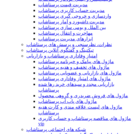
مدیریت قیمت پرستاشاپ
مدیریت حساب کاربری پرستاشاپ
واردسازی و خروجی گیری پرستاشاپ
مدیریت داشبورد و آمار پرستاشاپ
بین الملل و بومی سازی پرستاشاپ
مهاجرت و انتقال پرستاشاپ
ابزارهای مدیریت پرستاشاپ
نظرات، نظرسنجی و پرسش های پرستاشاپ
تیکتینگ و گفتگوی آنلاین پرستاشاپ
امتیاز وفاداری پرستاشاپ و بازاریابی
ماژول های پیامک و خبرنامه پرستاشاپ
ماژول های تخفیف و هدیه پرستاشاپ
ماژول های بازاریابی و عضویابی پرستاشاپ
ماژول های امتیاز وفاداری پرستاشاپ
بازاریابی مجدد و سبدهای خرید رها شده
پرستاشاپ
ماژول های فروش ضربدری و گروهی محصول
ماژول های پاپ آپ پرستاشاپ
ماژول های لیست علاقه مندی و کارت هدیه
پرستاشاپ
ماژول های مناقصه پرستاشاپ و حساب کاربری
vip
شبکه های اجتماعی پرستاشاپ