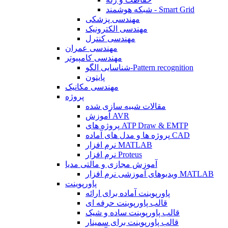
شبکه هوشمند - Smart Grid
مهندسی پزشکی
مهندسی الکترونیک
مهندسی کنترل
مهندسی عمران
مهندسی کامپیوتر
شناسایی الگو-Pattern recognition
پایتون
مهندسی مکانیک
پروژه
مقالات شبیه سازی شده
آموزش AVR
پروژه های ATP Draw & EMTP
پروژه ها و مدل های آماده CAD
نرم افزار MATLAB
نرم افزار Proteus
آموزش مجازی و مالتی مدیا
ویدیوهای آموزشی نرم افزار MATLAB
پاورپوینت
پاورپوینت آماده برای ارائه
قالب پاورپوینت حرفه ای
قالب پاورپوینت ساده و شیک
قالب پاورپوینت برای سمینار