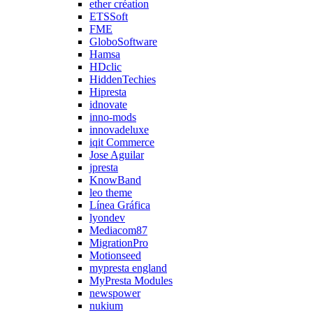
ether création
ETSSoft
FME
GloboSoftware
Hamsa
HDclic
HiddenTechies
Hipresta
idnovate
inno-mods
innovadeluxe
iqit Commerce
Jose Aguilar
jpresta
KnowBand
leo theme
Línea Gráfica
lyondev
Mediacom87
MigrationPro
Motionseed
mypresta england
MyPresta Modules
newspower
nukium