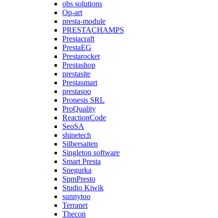
obs solutions
Op-art
presta-module
PRESTACHAMPS
Prestacraft
PrestaEG
Prestarocket
Prestashop
prestasite
Prestasmart
prestasoo
Pronesis SRL
ProQuality
ReactionCode
SeoSA
shinetech
Silbersaiten
Singleton software
Smart Presta
Snegurka
SpmPresto
Studio Kiwik
sunnytoo
Terranet
Thecon