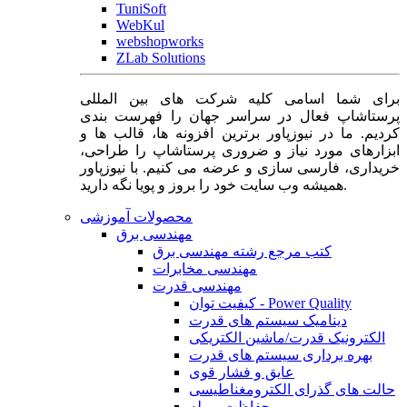
TuniSoft
WebKul
webshopworks
ZLab Solutions
برای شما اسامی کلیه شرکت های بین المللی
پرستاشاپ فعال در سراسر جهان را فهرست بندی
کردیم. ما در نیوزپاور برترین افزونه ها، قالب ها و
ابزارهای مورد نیاز و ضروری پرستاشاپ را طراحی،
خریداری، فارسی سازی و عرضه می کنیم. با نیوزپاور
همیشه وب سایت خود را بروز و پویا نگه دارید.
محصولات آموزشی
مهندسی برق
کتب مرجع رشته مهندسی برق
مهندسی مخابرات
مهندسی قدرت
کیفیت توان - Power Quality
دینامیک سیستم های قدرت
الکترونیک قدرت/ماشین الکتریکی
بهره برداری سیستم های قدرت
عایق و فشار قوی
حالت های گذرای الکترومغناطیسی
حفاظت و رله