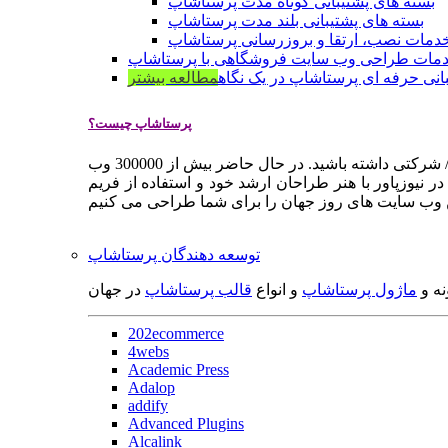
بسته های پشتیبانی کوتاه مدت پرستاشاپ
بسته های پشتیبانی بلند مدت پرستاشاپ
دمات نصب، ارتقا و بروزرسانی پرستاشاپ
مات طراحی وب سایت فروشگاهی با پرستاشاپ
انی حرفه ای پرستاشاپ در یک نگاه
مطالعه بیشتر
پرستاشاپ چیست؟
پرستاشاپ یک سیستم مدیریت وب سایت / فروشگاه آنلاین اپن سورس است که به شما کمک می کند به سرعت یک وب سایت فروشگاهی / شرکتی داشته باشید. در حال حاضر بیش از 300000 وب
 نیوزپاور با هنر طراحان ارشد خود و استفاده از فریم
توسعه دهندگان پرستاشاپ
نه و
ماژول پرستاشاپ
و انواع
قالب پرستاشاپ
در جهان
202ecommerce
4webs
Academic Press
Adalop
addify
Advanced Plugins
Alcalink