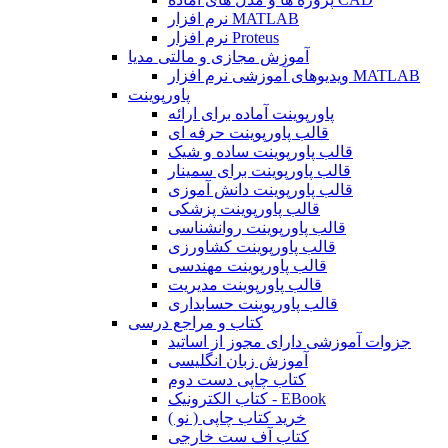
نرم افزار MATLAB
نرم افزار Proteus
آموزش مجازی و مالتی مدیا
ویدیوهای آموزشی نرم افزار MATLAB
پاورپوینت
پاورپوینت آماده برای ارائه
قالب پاورپوینت حرفه ای
قالب پاورپوینت ساده و شیک
قالب پاورپوینت برای سمینار
قالب پاورپوینت دانش آموزی
قالب پاورپوینت پزشکی
قالب پاورپوینت روانشناسی
قالب پاورپوینت کشاورزی
قالب پاورپوینت مهندسی
قالب پاورپوینت مدیریت
قالب پاورپوینت حسابداری
کتاب و مراجع درسی
جزوات آموزشی دارای مجوز از اساتید
آموزش زبان انگلیسی
کتاب چاپی دست دوم
کتاب الکترونیک - EBook
خرید کتاب چاپی ( نو )
کتاب آف ست خارجی