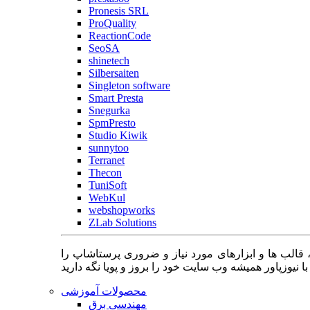
Pronesis SRL
ProQuality
ReactionCode
SeoSA
shinetech
Silbersaiten
Singleton software
Smart Presta
Snegurka
SpmPresto
Studio Kiwik
sunnytoo
Terranet
Thecon
TuniSoft
WebKul
webshopworks
ZLab Solutions
 قالب ها و ابزارهای مورد نیاز و ضروری پرستاشاپ را
محصولات آموزشی
مهندسی برق