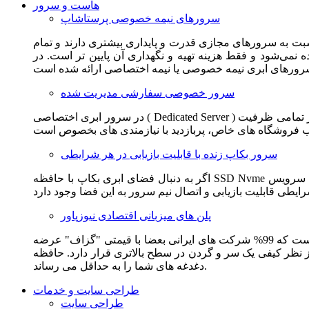
هاست و سرور
سرورهای نیمه خصوصی پرستاشاپ
سبت به سرورهای مجازی قدرت و پایداری بیشتری دارند و تمام
می‌شود و فقط هزینه تهیه و نگهداری آن پایین تر است. در
سرور خصوصی سفارشی مدیریت شده
در سرور ابری اختصاصی ( Dedicated Server ) این امکان برای مشترک فراهم می آید که از تمامی ظرفیت CPU و RAM به همراه سایر امکانات سخت افزاری به طور کامل و بدون به اشتراک گذاشتن با
سرور بکاپ زنده با قابلیت بازیابی در هر شرایطی
اگر به دنبال فضای ابری بکاپ با حافظه SSD Nvme واقعی قدرتمند از شرکت هتزنر آلمان برای وب سایت خود هستید. این سرویس مناسب شماست. یک نسخه زنده از وب سایت شما در این سرویس
پلن های میزبانی اقتصادی نیوزپاور
این سرویس مناسب فروشگاه ها و وب سایت های تازه تاسیس و کم بازدید است. این سرویس از نظر فنی مشابه همان هاست اشتراکی است که 99% شرکت های ایرانی بعضا با قیمتی "گزاف" عرضه
 بالاتری قرار دارد. حافظه SSD Nvme، فضای کاملا ابری، امنیت و پایداری عالی همه چیز را برای ایجاد یک فروشگاه جدید فراهم می کند و
دغدغه های شما را به حداقل می رساند.
طراحی سایت و خدمات
طراحی سایت