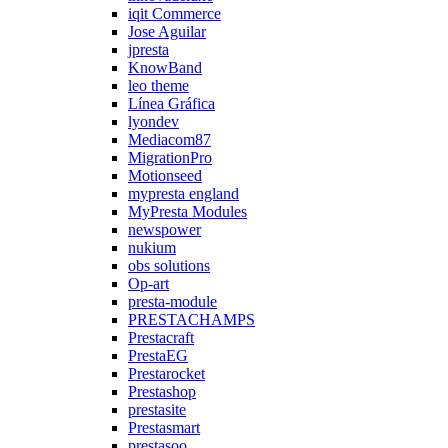
iqit Commerce
Jose Aguilar
jpresta
KnowBand
leo theme
Línea Gráfica
lyondev
Mediacom87
MigrationPro
Motionseed
mypresta england
MyPresta Modules
newspower
nukium
obs solutions
Op-art
presta-module
PRESTACHAMPS
Prestacraft
PrestaEG
Prestarocket
Prestashop
prestasite
Prestasmart
prestasoo