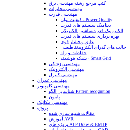
کتب مرجع رشته مهندسی برق
مهندسی مخابرات
مهندسی قدرت
کیفیت توان - Power Quality
دینامیک سیستم های قدرت
الکترونیک قدرت/ماشین الکتریکی
بهره برداری سیستم های قدرت
عایق و فشار قوی
حالت های گذرای الکترومغناطیسی
حفاظت و رله
شبکه هوشمند - Smart Grid
مهندسی پزشکی
مهندسی الکترونیک
مهندسی کنترل
مهندسی عمران
مهندسی کامپیوتر
شناسایی الگو-Pattern recognition
پایتون
مهندسی مکانیک
پروژه
مقالات شبیه سازی شده
آموزش AVR
پروژه های ATP Draw & EMTP
پروژه ها و مدل های آماده CAD