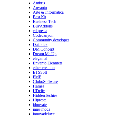
Ambris
Anvanto
Arte & Informatica
Best Kit
Business Tech
BuyAddons
cd presta
Codecanyon
Community developer
Datakick
DM Concept
Dream Me Up
elegantal
Envanto Elenmets
ether création
ETSSoft
FME
GloboSoftware
Hamsa
HDclic
HiddenTechies
Hipresta
idnovate
inno-mods
innovadeluxe