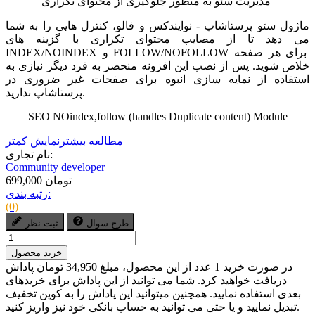
مدیریت سئو به منظور جلوگیری از محتوای تکراری
ماژول سئو پرستاشاپ - نوایندکس و فالو
،
کنترل هایی را به شما
می دهد تا از مصایب محتوای تکراری با گزینه های
برای هر صفحه
FOLLOW/NOFOLLOW
و
INDEX/NOINDEX
خلاص شوید. پس از نصب این افزونه منحصر به فرد دیگر نیازی به
استفاده از نمایه سازی انبوه برای صفحات غیر ضروری در
پرستاشاپ ندارید.
SEO NOindex,follow (handles Duplicate content) Module
مطالعه بیشتر
نمایش کمتر
نام تجاری:
Community developer
699,000 تومان
رتبه بندی:
(0)
طرح سوال
ثبت نظر
خرید محصول
در صورت خرید 1 عدد از این محصول، مبلغ 34,950 تومان پاداش
دریافت خواهید کرد. شما می توانید از این پاداش برای خریدهای
بعدی استفاده نمایید. همچنین میتوانید این پاداش را به کوپن تخفیف
تبدیل نمایید و یا حتی می توانید به حساب بانکی خود نیز واریز کنید.