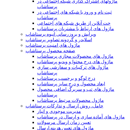
ماژولهای اشتراک‌ گذاری شبکه اجتماعی در
پرستاشاپ
ثبت نام و ورود با شبکه های اجتماعی در
پرستاشاپ
چت آنلاین از طریق شبکه های اجتماعی
ماژول های ارتباط با مشتریان پرستاشاپ
ویرایش و بروزرسانی انبوه پرستاشاپ
اسلایدر و گردونه تصاویر پرستاشاپ
ماژول های امنیت پرستاشاپ
صفحه محصول پرستاشاپ
ماژول های محصولات مجازی پرستاشاپ
ماژول های درج محتوا و ویدیو پرستاشاپ
ماژول های ترکیبات و سفارشی سازی
پرستاشاپ
درج لوگو و برچسب پرستاشاپ
ابعاد محصول و درج سایز پرستاشاپ
ماژول های تب و سربرگ اضافی محصول
پرستاشاپ
ماژول محصولات مرتبط پرستاشاپ
حامل، روش ارسال و تدارکات پرستاشاپ
مدیریت موجودی و انبار
ماژول های آماده سازی و ارسال در پرستاشاپ
تعیین زمان ارسال مرسولات
ماژول های تعیین هزینه ارسال