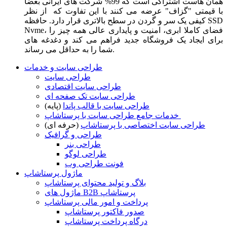
همان هاست اشتراکی است که 99% شرکت های ایرانی بعضا
با قیمتی "گزاف" عرضه می کنند با این تفاوت که از نظر
کیفی یک سر و گردن در سطح بالاتری قرار دارد. حافظه SSD
Nvme، فضای کاملا ابری، امنیت و پایداری عالی همه چیز را
برای ایجاد یک فروشگاه جدید فراهم می کند و دغدغه های
شما را به حداقل می رساند.
طراحی سایت و خدمات
طراحی سایت
طراحی سایت اقتصادی
طراحی سایت تک صفحه ای
طراحی سایت با قالب پاندا
(پایه)
خدمات جامع طراحی سایت با پرستاشاپ
طراحی سایت اختصاصی با پرستاشاپ
(حرفه ای)
طراحی و گرافیک
طراحی بنر
طراحی لوگو
فونت طراحی وب
ماژول پرستاشاپ
بلاگ و تولید محتوای پرستاشاپ
ماژول های B2B پرستاشاپ
پرداخت و امور مالی پرستاشاپ
صدور فاکتور پرستاشاپ
درگاه پرداخت پرستاشاپ