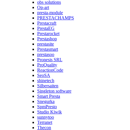
obs solutions
Op-art
presta-module
PRESTACHAMPS
Prestacraft
PrestaEG
Prestarocket
Prestashop
prestasite
Prestasmart
prestasoo
Pronesis SRL
ProQuality
ReactionCode
SeoSA
shinetech
Silbersaiten
Singleton software
Smart Presta
Snegurka
SpmPresto
Studio Kiwik
sunnytoo
Terranet
Thecon