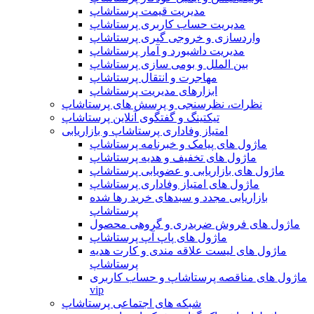
مدیریت قیمت پرستاشاپ
مدیریت حساب کاربری پرستاشاپ
واردسازی و خروجی گیری پرستاشاپ
مدیریت داشبورد و آمار پرستاشاپ
بین الملل و بومی سازی پرستاشاپ
مهاجرت و انتقال پرستاشاپ
ابزارهای مدیریت پرستاشاپ
نظرات، نظرسنجی و پرسش های پرستاشاپ
تیکتینگ و گفتگوی آنلاین پرستاشاپ
امتیاز وفاداری پرستاشاپ و بازاریابی
ماژول های پیامک و خبرنامه پرستاشاپ
ماژول های تخفیف و هدیه پرستاشاپ
ماژول های بازاریابی و عضویابی پرستاشاپ
ماژول های امتیاز وفاداری پرستاشاپ
بازاریابی مجدد و سبدهای خرید رها شده
پرستاشاپ
ماژول های فروش ضربدری و گروهی محصول
ماژول های پاپ آپ پرستاشاپ
ماژول های لیست علاقه مندی و کارت هدیه
پرستاشاپ
ماژول های مناقصه پرستاشاپ و حساب کاربری
vip
شبکه های اجتماعی پرستاشاپ