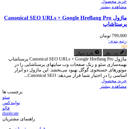
خرید محصول
مشاهده بیشتر
ماژول Canonical SEO URLs + Google Hreflang Pro
پرستاشاپ
799,000 تومان
رتبه بندی:
(0)
ثبت نظر
طرح سوال
ماژول Canonical SEO URLs + Google Hreflang Pro پرستاشاپ
بهینه‌سازی سئو و رنک صفحات وب سایتهای پرستاشاپی را در
موتورهای جستجوی گوگل بهبود می‌بخشد. این ماژول دو ابزار
اساسی را در اختیار شما قرار می‌دهد: Canonical SEO...
خرید محصول
مشاهده بیشتر
برچسب ها
سئو
نوایندکس
فالو
duplicate
راهنمای مشتریان
قوانین و مقررات