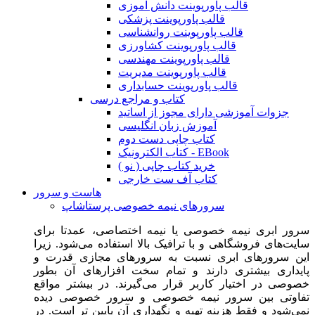
قالب پاورپوینت دانش آموزی
قالب پاورپوینت پزشکی
قالب پاورپوینت روانشناسی
قالب پاورپوینت کشاورزی
قالب پاورپوینت مهندسی
قالب پاورپوینت مدیریت
قالب پاورپوینت حسابداری
کتاب و مراجع درسی
جزوات آموزشی دارای مجوز از اساتید
آموزش زبان انگلیسی
کتاب چاپی دست دوم
کتاب الکترونیک - EBook
خرید کتاب چاپی ( نو )
کتاب آف ست خارجی
هاست و سرور
سرورهای نیمه خصوصی پرستاشاپ
سرور ابری نیمه خصوصی یا نیمه اختصاصی، عمدتا برای
سایت‌های فروشگاهی و با ترافیک بالا استفاده می‌شود. زیرا
این سرورهای ابری نسبت به سرورهای مجازی قدرت و
پایداری بیشتری دارند و تمام سخت افزارهای آن بطور
خصوصی در اختیار کاربر قرار می‌گیرند. در بیشتر مواقع
تفاوتی بین سرور نیمه خصوصی و سرور خصوصی دیده
نمی‌شود و فقط هزینه تهیه و نگهداری آن پایین تر است. در