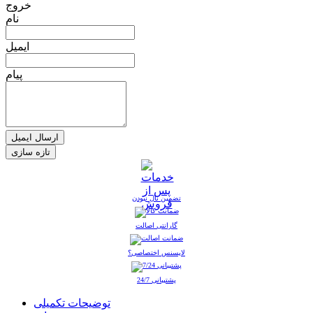
خروج
نام
ایمیل
پیام
ارسال ایمیل
تضمین نال نبودن
گارانتی اصالت
لایسنس اختصاصی؟
پشتیبانی 24/7
توضیحات تکمیلی