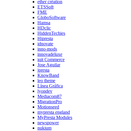
ether création
ETSSoft
FME
GloboSoftware
Hamsa
HDclic
HiddenTechies
Hipresta
idnovate
inno-mods
innovadeluxe
iqit Commerce
Jose Aguilar
jpresta
KnowBand
leo theme
Línea Gráfica
lyondev
Mediacom87
MigrationPro
Motionseed
mypresta england
MyPresta Modules
newspower
nukium