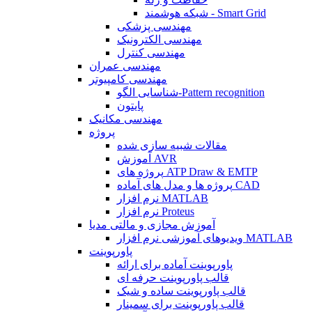
شبکه هوشمند - Smart Grid
مهندسی پزشکی
مهندسی الکترونیک
مهندسی کنترل
مهندسی عمران
مهندسی کامپیوتر
شناسایی الگو-Pattern recognition
پایتون
مهندسی مکانیک
پروژه
مقالات شبیه سازی شده
آموزش AVR
پروژه های ATP Draw & EMTP
پروژه ها و مدل های آماده CAD
نرم افزار MATLAB
نرم افزار Proteus
آموزش مجازی و مالتی مدیا
ویدیوهای آموزشی نرم افزار MATLAB
پاورپوینت
پاورپوینت آماده برای ارائه
قالب پاورپوینت حرفه ای
قالب پاورپوینت ساده و شیک
قالب پاورپوینت برای سمینار