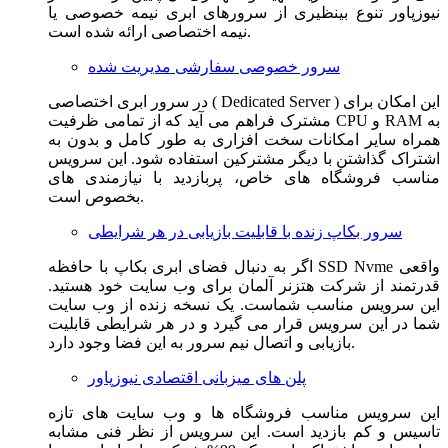
نیوزپاور تنوع بینظیری از سرورهای ابری نیمه خصوصی یا
نیمه اختصاصی ارائه شده است.
سرور خصوصی سفارشی مدیریت شده
در سرور ابری اختصاصی ( Dedicated Server ) این امکان برای
مشترک فراهم می آید که از تمامی ظرفیت CPU و RAM به
همراه سایر امکانات سخت افزاری به طور کامل و بدون به
اشتراک گذاشتن با دیگر مشترکین استفاده شود. این سرویس
مناسب فروشگاه های خاص، پربازدید با نیازمندی های
بخصوص است.
سرور بکاپ زنده با قابلیت بازیابی در هر شرایطی
اگر به دنبال فضای ابری بکاپ با حافظه SSD Nvme واقعی
قدرتمند از شرکت هتزنر آلمان برای وب سایت خود هستید.
این سرویس مناسب شماست. یک نسخه زنده از وب سایت
شما در این سرویس قرار می گیرد و در هر شرایطی قابلیت
بازیابی و اتصال نیم سرور به این فضا وجود دارد.
پلن های میزبانی اقتصادی نیوزپاور
این سرویس مناسب فروشگاه ها و وب سایت های تازه
تاسیس و کم بازدید است. این سرویس از نظر فنی مشابه