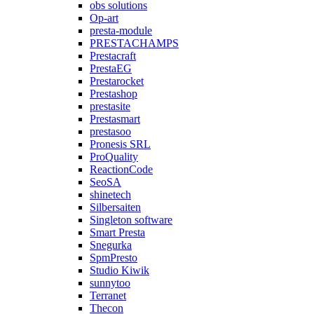
obs solutions
Op-art
presta-module
PRESTACHAMPS
Prestacraft
PrestaEG
Prestarocket
Prestashop
prestasite
Prestasmart
prestasoo
Pronesis SRL
ProQuality
ReactionCode
SeoSA
shinetech
Silbersaiten
Singleton software
Smart Presta
Snegurka
SpmPresto
Studio Kiwik
sunnytoo
Terranet
Thecon