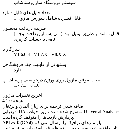
سیستم فروشگاه ساز پرستاشاپ
تعداد فایل های قابل دانلود
1 فایل فشرده شامل سورس ماژول
طریقه دریافت محصول
( آنی پس از پرداخت وجه ) قابل دانلود از طریق ایمیل ثبت
نامی یا حساب کاربری
سازگار با
V1.6.0.4 - V1.7.X - V8.X.X
پشتیبانی از قابلیت چند فروشگاهی
دارد
نصب موفق ماژول روی ورژن درخواستی پرستاشاپ
1.7.7.3 - 8.1.6
اخرین تغییرات ماژول
نسخه 4.1.0 :
اضافه شدن ترجمه برای زبان آلمان و پرتغال
ردیابی GUA منسوخ شده است، زیرا خواص Universal Analytics
پردازش بازدیدها را متوقف کرده است.
API ثابت (GA4) پارامترهای ترافیک را ارسال نمی کند
ثابت افزودن به سبد خرید در تم های غیر استاندارد مانند ماژول