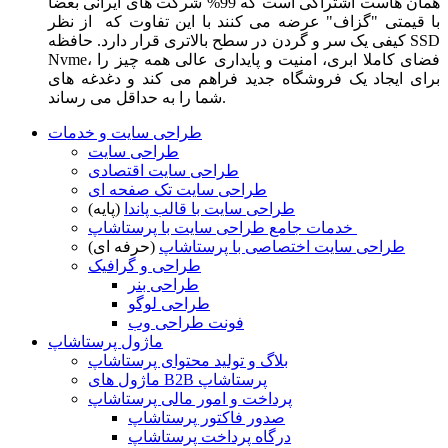
همان هاست اشتراکی است که 99% شرکت های ایرانی بعضا
با قیمتی "گزاف" عرضه می کنند با این تفاوت که از نظر
کیفی یک سر و گردن در سطح بالاتری قرار دارد. حافظه SSD
Nvme، فضای کاملا ابری، امنیت و پایداری عالی همه چیز را
برای ایجاد یک فروشگاه جدید فراهم می کند و دغدغه های
شما را به حداقل می رساند.
طراحی سایت و خدمات
طراحی سایت
طراحی سایت اقتصادی
طراحی سایت تک صفحه ای
طراحی سایت با قالب پاندا
(پایه)
خدمات جامع طراحی سایت با پرستاشاپ
طراحی سایت اختصاصی با پرستاشاپ
(حرفه ای)
طراحی و گرافیک
طراحی بنر
طراحی لوگو
فونت طراحی وب
ماژول پرستاشاپ
بلاگ و تولید محتوای پرستاشاپ
ماژول های B2B پرستاشاپ
پرداخت و امور مالی پرستاشاپ
صدور فاکتور پرستاشاپ
درگاه پرداخت پرستاشاپ