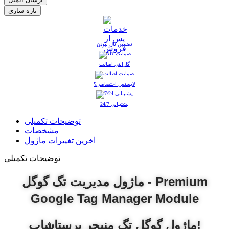
تضمین نال نبودن
گارانتی اصالت
لایسنس اختصاصی؟
پشتیبانی 24/7
توضیحات تکمیلی
مشخصات
اخرین تغییرات ماژول
توضیحات تکمیلی
ماژول مدیریت تگ گوگل - Premium
Google Tag Manager Module
ماژول گوگل تگ منیجر پرستاشاپ!