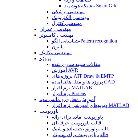
شبکه هوشمند - Smart Grid
مهندسی پزشکی
مهندسی الکترونیک
مهندسی کنترل
مهندسی عمران
مهندسی کامپیوتر
شناسایی الگو-Pattern recognition
پایتون
مهندسی مکانیک
پروژه
مقالات شبیه سازی شده
آموزش AVR
پروژه های ATP Draw & EMTP
پروژه ها و مدل های آماده CAD
نرم افزار MATLAB
نرم افزار Proteus
آموزش مجازی و مالتی مدیا
ویدیوهای آموزشی نرم افزار MATLAB
پاورپوینت
پاورپوینت آماده برای ارائه
قالب پاورپوینت حرفه ای
قالب پاورپوینت ساده و شیک
قالب پاورپوینت برای سمینار