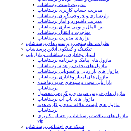
مدیریت قیمت پرستاشاپ
مدیریت حساب کاربری پرستاشاپ
واردسازی و خروجی گیری پرستاشاپ
مدیریت داشبورد و آمار پرستاشاپ
بین الملل و بومی سازی پرستاشاپ
مهاجرت و انتقال پرستاشاپ
ابزارهای مدیریت پرستاشاپ
نظرات، نظرسنجی و پرسش های پرستاشاپ
تیکتینگ و گفتگوی آنلاین پرستاشاپ
امتیاز وفاداری پرستاشاپ و بازاریابی
ماژول های پیامک و خبرنامه پرستاشاپ
ماژول های تخفیف و هدیه پرستاشاپ
ماژول های بازاریابی و عضویابی پرستاشاپ
ماژول های امتیاز وفاداری پرستاشاپ
بازاریابی مجدد و سبدهای خرید رها شده
پرستاشاپ
ماژول های فروش ضربدری و گروهی محصول
ماژول های پاپ آپ پرستاشاپ
ماژول های لیست علاقه مندی و کارت هدیه
پرستاشاپ
ماژول های مناقصه پرستاشاپ و حساب کاربری
vip
شبکه های اجتماعی پرستاشاپ