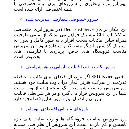
نیوزپاور تنوع بینظیری از سرورهای ابری نیمه خصوصی یا
نیمه اختصاصی ارائه شده است.
سرور خصوصی سفارشی مدیریت شده
در سرور ابری اختصاصی ( Dedicated Server ) این امکان برای
مشترک فراهم می آید که از تمامی ظرفیت CPU و RAM به
همراه سایر امکانات سخت افزاری به طور کامل و بدون به
اشتراک گذاشتن با دیگر مشترکین استفاده شود. این سرویس
مناسب فروشگاه های خاص، پربازدید با نیازمندی های
بخصوص است.
سرور بکاپ زنده با قابلیت بازیابی در هر شرایطی
اگر به دنبال فضای ابری بکاپ با حافظه SSD Nvme واقعی
قدرتمند از شرکت هتزنر آلمان برای وب سایت خود هستید.
این سرویس مناسب شماست. یک نسخه زنده از وب سایت
شما در این سرویس قرار می گیرد و در هر شرایطی قابلیت
بازیابی و اتصال نیم سرور به این فضا وجود دارد.
پلن های میزبانی اقتصادی نیوزپاور
این سرویس مناسب فروشگاه ها و وب سایت های تازه
تاسیس و کم بازدید است. این سرویس از نظر فنی مشابه