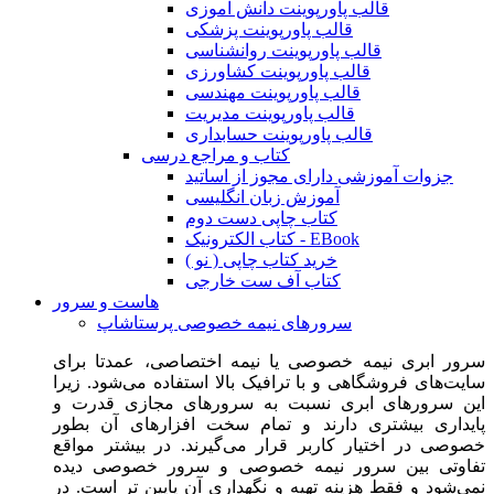
قالب پاورپوینت دانش آموزی
قالب پاورپوینت پزشکی
قالب پاورپوینت روانشناسی
قالب پاورپوینت کشاورزی
قالب پاورپوینت مهندسی
قالب پاورپوینت مدیریت
قالب پاورپوینت حسابداری
کتاب و مراجع درسی
جزوات آموزشی دارای مجوز از اساتید
آموزش زبان انگلیسی
کتاب چاپی دست دوم
کتاب الکترونیک - EBook
خرید کتاب چاپی ( نو )
کتاب آف ست خارجی
هاست و سرور
سرورهای نیمه خصوصی پرستاشاپ
سرور ابری نیمه خصوصی یا نیمه اختصاصی، عمدتا برای
سایت‌های فروشگاهی و با ترافیک بالا استفاده می‌شود. زیرا
این سرورهای ابری نسبت به سرورهای مجازی قدرت و
پایداری بیشتری دارند و تمام سخت افزارهای آن بطور
خصوصی در اختیار کاربر قرار می‌گیرند. در بیشتر مواقع
تفاوتی بین سرور نیمه خصوصی و سرور خصوصی دیده
نمی‌شود و فقط هزینه تهیه و نگهداری آن پایین تر است. در