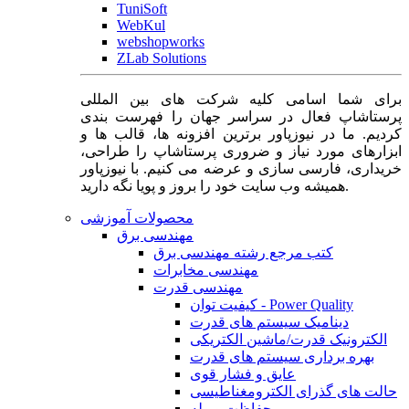
TuniSoft
WebKul
webshopworks
ZLab Solutions
برای شما اسامی کلیه شرکت های بین المللی
پرستاشاپ فعال در سراسر جهان را فهرست بندی
کردیم. ما در نیوزپاور برترین افزونه ها، قالب ها و
ابزارهای مورد نیاز و ضروری پرستاشاپ را طراحی،
خریداری، فارسی سازی و عرضه می کنیم. با نیوزپاور
همیشه وب سایت خود را بروز و پویا نگه دارید.
محصولات آموزشی
مهندسی برق
کتب مرجع رشته مهندسی برق
مهندسی مخابرات
مهندسی قدرت
کیفیت توان - Power Quality
دینامیک سیستم های قدرت
الکترونیک قدرت/ماشین الکتریکی
بهره برداری سیستم های قدرت
عایق و فشار قوی
حالت های گذرای الکترومغناطیسی
حفاظت و رله