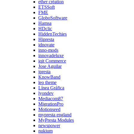
ether création
ETSSoft
FME
GloboSoftware
Hamsa
HDclic
HiddenTechies
Hipresta
idnovate
inno-mods
innovadeluxe
iqit Commerce
Jose Aguilar
jpresta
KnowBand
leo theme
Línea Gráfica
lyondev
Mediacom87
MigrationPro
Motionseed
mypresta england
MyPresta Modules
newspower
nukium