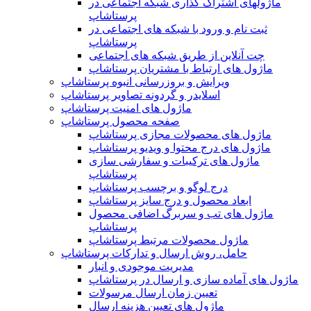
ماژولهای اشتراک‌ گذاری شبکه اجتماعی در
پرستاشاپ
ثبت نام و ورود با شبکه های اجتماعی در
پرستاشاپ
چت آنلاین از طریق شبکه های اجتماعی
ماژول های ارتباط با مشتریان پرستاشاپ
ویرایش و بروزرسانی انبوه پرستاشاپ
اسلایدر و گردونه تصاویر پرستاشاپ
ماژول های امنیت پرستاشاپ
صفحه محصول پرستاشاپ
ماژول های محصولات مجازی پرستاشاپ
ماژول های درج محتوا و ویدیو پرستاشاپ
ماژول های ترکیبات و سفارشی سازی
پرستاشاپ
درج لوگو و برچسب پرستاشاپ
ابعاد محصول و درج سایز پرستاشاپ
ماژول های تب و سربرگ اضافی محصول
پرستاشاپ
ماژول محصولات مرتبط پرستاشاپ
حامل، روش ارسال و تدارکات پرستاشاپ
مدیریت موجودی و انبار
ماژول های آماده سازی و ارسال در پرستاشاپ
تعیین زمان ارسال مرسولات
ماژول های تعیین هزینه ارسال