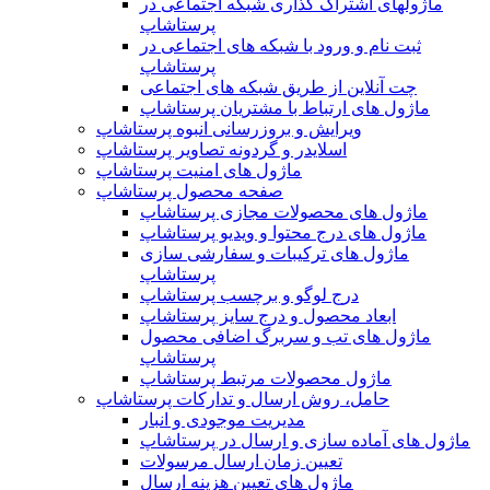
ماژولهای اشتراک‌ گذاری شبکه اجتماعی در
پرستاشاپ
ثبت نام و ورود با شبکه های اجتماعی در
پرستاشاپ
چت آنلاین از طریق شبکه های اجتماعی
ماژول های ارتباط با مشتریان پرستاشاپ
ویرایش و بروزرسانی انبوه پرستاشاپ
اسلایدر و گردونه تصاویر پرستاشاپ
ماژول های امنیت پرستاشاپ
صفحه محصول پرستاشاپ
ماژول های محصولات مجازی پرستاشاپ
ماژول های درج محتوا و ویدیو پرستاشاپ
ماژول های ترکیبات و سفارشی سازی
پرستاشاپ
درج لوگو و برچسب پرستاشاپ
ابعاد محصول و درج سایز پرستاشاپ
ماژول های تب و سربرگ اضافی محصول
پرستاشاپ
ماژول محصولات مرتبط پرستاشاپ
حامل، روش ارسال و تدارکات پرستاشاپ
مدیریت موجودی و انبار
ماژول های آماده سازی و ارسال در پرستاشاپ
تعیین زمان ارسال مرسولات
ماژول های تعیین هزینه ارسال