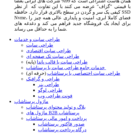
همان هاست اشتراکی است که 99% شرکت های ایرانی بعضا
با قیمتی "گزاف" عرضه می کنند با این تفاوت که از نظر
کیفی یک سر و گردن در سطح بالاتری قرار دارد. حافظه SSD
Nvme، فضای کاملا ابری، امنیت و پایداری عالی همه چیز را
برای ایجاد یک فروشگاه جدید فراهم می کند و دغدغه های
شما را به حداقل می رساند.
طراحی سایت و خدمات
طراحی سایت
طراحی سایت اقتصادی
طراحی سایت تک صفحه ای
طراحی سایت با قالب پاندا
(پایه)
خدمات جامع طراحی سایت با پرستاشاپ
طراحی سایت اختصاصی با پرستاشاپ
(حرفه ای)
طراحی و گرافیک
طراحی بنر
طراحی لوگو
فونت طراحی وب
ماژول پرستاشاپ
بلاگ و تولید محتوای پرستاشاپ
ماژول های B2B پرستاشاپ
پرداخت و امور مالی پرستاشاپ
صدور فاکتور پرستاشاپ
درگاه پرداخت پرستاشاپ