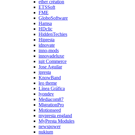
ether création
ETSSoft
FME
GloboSoftware
Hamsa
HDclic
HiddenTechies
Hipresta
idnovate
inno-mods
innovadeluxe
iqit Commerce
Jose Aguilar
jpresta
KnowBand
leo theme
Línea Gráfica
lyondev
Mediacom87
MigrationPro
Motionseed
mypresta england
MyPresta Modules
newspower
nukium