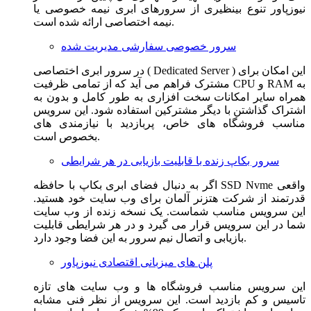
نیوزپاور تنوع بینظیری از سرورهای ابری نیمه خصوصی یا
نیمه اختصاصی ارائه شده است.
سرور خصوصی سفارشی مدیریت شده
در سرور ابری اختصاصی ( Dedicated Server ) این امکان برای
مشترک فراهم می آید که از تمامی ظرفیت CPU و RAM به
همراه سایر امکانات سخت افزاری به طور کامل و بدون به
اشتراک گذاشتن با دیگر مشترکین استفاده شود. این سرویس
مناسب فروشگاه های خاص، پربازدید با نیازمندی های
بخصوص است.
سرور بکاپ زنده با قابلیت بازیابی در هر شرایطی
اگر به دنبال فضای ابری بکاپ با حافظه SSD Nvme واقعی
قدرتمند از شرکت هتزنر آلمان برای وب سایت خود هستید.
این سرویس مناسب شماست. یک نسخه زنده از وب سایت
شما در این سرویس قرار می گیرد و در هر شرایطی قابلیت
بازیابی و اتصال نیم سرور به این فضا وجود دارد.
پلن های میزبانی اقتصادی نیوزپاور
این سرویس مناسب فروشگاه ها و وب سایت های تازه
تاسیس و کم بازدید است. این سرویس از نظر فنی مشابه