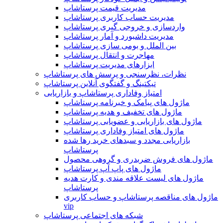
مدیریت قیمت پرستاشاپ
مدیریت حساب کاربری پرستاشاپ
واردسازی و خروجی گیری پرستاشاپ
مدیریت داشبورد و آمار پرستاشاپ
بین الملل و بومی سازی پرستاشاپ
مهاجرت و انتقال پرستاشاپ
ابزارهای مدیریت پرستاشاپ
نظرات، نظرسنجی و پرسش های پرستاشاپ
تیکتینگ و گفتگوی آنلاین پرستاشاپ
امتیاز وفاداری پرستاشاپ و بازاریابی
ماژول های پیامک و خبرنامه پرستاشاپ
ماژول های تخفیف و هدیه پرستاشاپ
ماژول های بازاریابی و عضویابی پرستاشاپ
ماژول های امتیاز وفاداری پرستاشاپ
بازاریابی مجدد و سبدهای خرید رها شده
پرستاشاپ
ماژول های فروش ضربدری و گروهی محصول
ماژول های پاپ آپ پرستاشاپ
ماژول های لیست علاقه مندی و کارت هدیه
پرستاشاپ
ماژول های مناقصه پرستاشاپ و حساب کاربری
vip
شبکه های اجتماعی پرستاشاپ