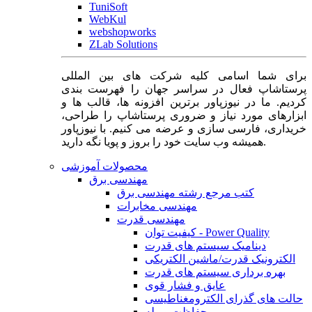
TuniSoft
WebKul
webshopworks
ZLab Solutions
برای شما اسامی کلیه شرکت های بین المللی
پرستاشاپ فعال در سراسر جهان را فهرست بندی
کردیم. ما در نیوزپاور برترین افزونه ها، قالب ها و
ابزارهای مورد نیاز و ضروری پرستاشاپ را طراحی،
خریداری، فارسی سازی و عرضه می کنیم. با نیوزپاور
همیشه وب سایت خود را بروز و پویا نگه دارید.
محصولات آموزشی
مهندسی برق
کتب مرجع رشته مهندسی برق
مهندسی مخابرات
مهندسی قدرت
کیفیت توان - Power Quality
دینامیک سیستم های قدرت
الکترونیک قدرت/ماشین الکتریکی
بهره برداری سیستم های قدرت
عایق و فشار قوی
حالت های گذرای الکترومغناطیسی
حفاظت و رله