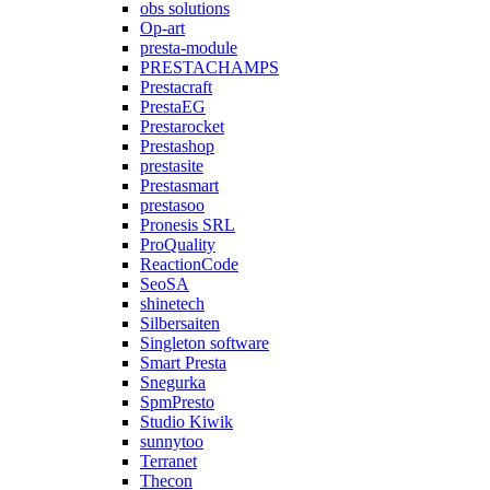
obs solutions
Op-art
presta-module
PRESTACHAMPS
Prestacraft
PrestaEG
Prestarocket
Prestashop
prestasite
Prestasmart
prestasoo
Pronesis SRL
ProQuality
ReactionCode
SeoSA
shinetech
Silbersaiten
Singleton software
Smart Presta
Snegurka
SpmPresto
Studio Kiwik
sunnytoo
Terranet
Thecon