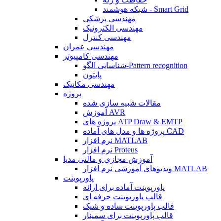
شبکه هوشمند - Smart Grid
مهندسی پزشکی
مهندسی الکترونیک
مهندسی کنترل
مهندسی عمران
مهندسی کامپیوتر
شناسایی الگو-Pattern recognition
پایتون
مهندسی مکانیک
پروژه
مقالات شبیه سازی شده
آموزش AVR
پروژه های ATP Draw & EMTP
پروژه ها و مدل های آماده CAD
نرم افزار MATLAB
نرم افزار Proteus
آموزش مجازی و مالتی مدیا
ویدیوهای آموزشی نرم افزار MATLAB
پاورپوینت
پاورپوینت آماده برای ارائه
قالب پاورپوینت حرفه ای
قالب پاورپوینت ساده و شیک
قالب پاورپوینت برای سمینار