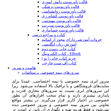
قالب پاورپوینت دانش آموزی
قالب پاورپوینت پزشکی
قالب پاورپوینت روانشناسی
قالب پاورپوینت کشاورزی
قالب پاورپوینت مهندسی
قالب پاورپوینت مدیریت
قالب پاورپوینت حسابداری
کتاب و مراجع درسی
جزوات آموزشی دارای مجوز از اساتید
آموزش زبان انگلیسی
کتاب چاپی دست دوم
کتاب الکترونیک - EBook
خرید کتاب چاپی ( نو )
کتاب آف ست خارجی
هاست و سرور
سرورهای نیمه خصوصی پرستاشاپ
سرور ابری نیمه خصوصی یا نیمه اختصاصی، عمدتا برای
سایت‌های فروشگاهی و با ترافیک بالا استفاده می‌شود. زیرا
این سرورهای ابری نسبت به سرورهای مجازی قدرت و
پایداری بیشتری دارند و تمام سخت افزارهای آن بطور
خصوصی در اختیار کاربر قرار می‌گیرند. در بیشتر مواقع
تفاوتی بین سرور نیمه خصوصی و سرور خصوصی دیده
نمی‌شود و فقط هزینه تهیه و نگهداری آن پایین تر است. در