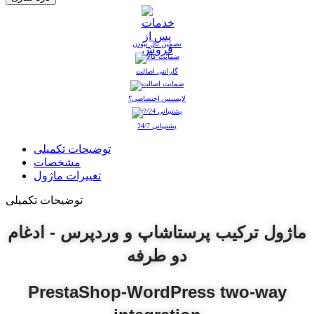
تضمین نال نبودن
گارانتی اصالت
لایسنس اختصاصی؟
پشتیبانی 24/7
توضیحات تکمیلی
مشخصات
تغییرات ماژول
توضیحات تکمیلی
ماژول ترکیب پرستاشاپ و وردپرس - ادغام
دو طرفه
PrestaShop-WordPress two-way