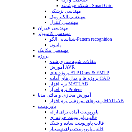
شبکه هوشمند - Smart Grid
مهندسی پزشکی
مهندسی الکترونیک
مهندسی کنترل
مهندسی عمران
مهندسی کامپیوتر
شناسایی الگو-Pattern recognition
پایتون
مهندسی مکانیک
پروژه
مقالات شبیه سازی شده
آموزش AVR
پروژه های ATP Draw & EMTP
پروژه ها و مدل های آماده CAD
نرم افزار MATLAB
نرم افزار Proteus
آموزش مجازی و مالتی مدیا
ویدیوهای آموزشی نرم افزار MATLAB
پاورپوینت
پاورپوینت آماده برای ارائه
قالب پاورپوینت حرفه ای
قالب پاورپوینت ساده و شیک
قالب پاورپوینت برای سمینار