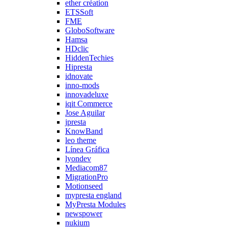
ether création
ETSSoft
FME
GloboSoftware
Hamsa
HDclic
HiddenTechies
Hipresta
idnovate
inno-mods
innovadeluxe
iqit Commerce
Jose Aguilar
jpresta
KnowBand
leo theme
Línea Gráfica
lyondev
Mediacom87
MigrationPro
Motionseed
mypresta england
MyPresta Modules
newspower
nukium