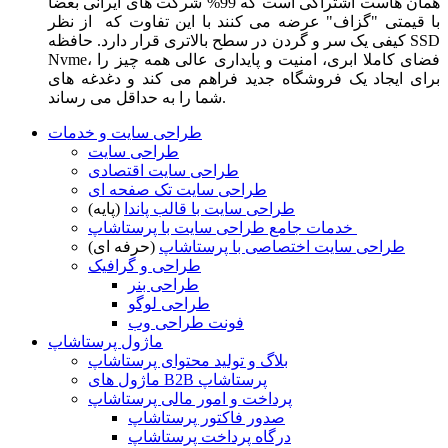
همان هاست اشتراکی است که 99% شرکت های ایرانی بعضا
با قیمتی "گزاف" عرضه می کنند با این تفاوت که از نظر
کیفی یک سر و گردن در سطح بالاتری قرار دارد. حافظه SSD
Nvme، فضای کاملا ابری، امنیت و پایداری عالی همه چیز را
برای ایجاد یک فروشگاه جدید فراهم می کند و دغدغه های
شما را به حداقل می رساند.
طراحی سایت و خدمات
طراحی سایت
طراحی سایت اقتصادی
طراحی سایت تک صفحه ای
طراحی سایت با قالب پاندا
(پایه)
خدمات جامع طراحی سایت با پرستاشاپ
طراحی سایت اختصاصی با پرستاشاپ
(حرفه ای)
طراحی و گرافیک
طراحی بنر
طراحی لوگو
فونت طراحی وب
ماژول پرستاشاپ
بلاگ و تولید محتوای پرستاشاپ
ماژول های B2B پرستاشاپ
پرداخت و امور مالی پرستاشاپ
صدور فاکتور پرستاشاپ
درگاه پرداخت پرستاشاپ