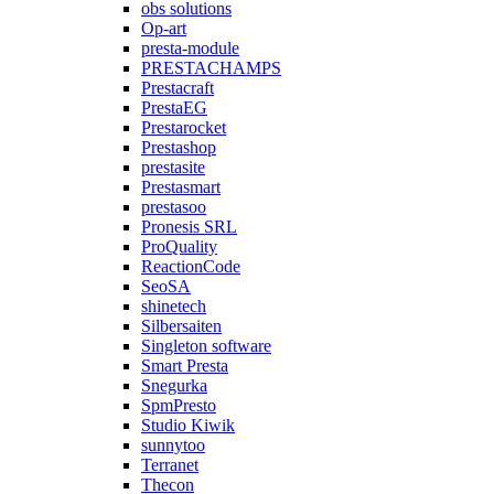
obs solutions
Op-art
presta-module
PRESTACHAMPS
Prestacraft
PrestaEG
Prestarocket
Prestashop
prestasite
Prestasmart
prestasoo
Pronesis SRL
ProQuality
ReactionCode
SeoSA
shinetech
Silbersaiten
Singleton software
Smart Presta
Snegurka
SpmPresto
Studio Kiwik
sunnytoo
Terranet
Thecon