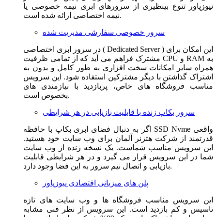
نیوزپاور تنوع بینظیری از سرورهای ابری نیمه خصوصی یا
نیمه اختصاصی ارائه شده است.
سرور خصوصی سفارشی مدیریت شده
در سرور ابری اختصاصی ( Dedicated Server ) این امکان برای
مشترک فراهم می آید که از تمامی ظرفیت CPU و RAM به
همراه سایر امکانات سخت افزاری به طور کامل و بدون به
اشتراک گذاشتن با دیگر مشترکین استفاده شود. این سرویس
مناسب فروشگاه های خاص، پربازدید با نیازمندی های
بخصوص است.
سرور بکاپ زنده با قابلیت بازیابی در هر شرایطی
اگر به دنبال فضای ابری بکاپ با حافظه SSD Nvme واقعی
قدرتمند از شرکت هتزنر آلمان برای وب سایت خود هستید.
این سرویس مناسب شماست. یک نسخه زنده از وب سایت
شما در این سرویس قرار می گیرد و در هر شرایطی قابلیت
بازیابی و اتصال نیم سرور به این فضا وجود دارد.
پلن های میزبانی اقتصادی نیوزپاور
این سرویس مناسب فروشگاه ها و وب سایت های تازه
تاسیس و کم بازدید است. این سرویس از نظر فنی مشابه