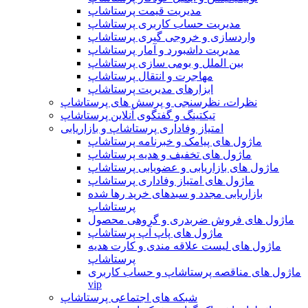
مدیریت قیمت پرستاشاپ
مدیریت حساب کاربری پرستاشاپ
واردسازی و خروجی گیری پرستاشاپ
مدیریت داشبورد و آمار پرستاشاپ
بین الملل و بومی سازی پرستاشاپ
مهاجرت و انتقال پرستاشاپ
ابزارهای مدیریت پرستاشاپ
نظرات، نظرسنجی و پرسش های پرستاشاپ
تیکتینگ و گفتگوی آنلاین پرستاشاپ
امتیاز وفاداری پرستاشاپ و بازاریابی
ماژول های پیامک و خبرنامه پرستاشاپ
ماژول های تخفیف و هدیه پرستاشاپ
ماژول های بازاریابی و عضویابی پرستاشاپ
ماژول های امتیاز وفاداری پرستاشاپ
بازاریابی مجدد و سبدهای خرید رها شده
پرستاشاپ
ماژول های فروش ضربدری و گروهی محصول
ماژول های پاپ آپ پرستاشاپ
ماژول های لیست علاقه مندی و کارت هدیه
پرستاشاپ
ماژول های مناقصه پرستاشاپ و حساب کاربری
vip
شبکه های اجتماعی پرستاشاپ