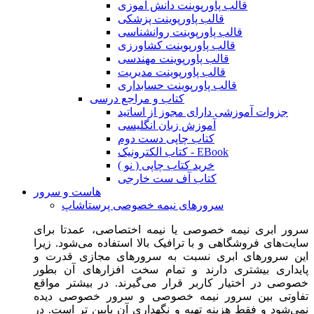
قالب پاورپوینت دانش آموزی
قالب پاورپوینت پزشکی
قالب پاورپوینت روانشناسی
قالب پاورپوینت کشاورزی
قالب پاورپوینت مهندسی
قالب پاورپوینت مدیریت
قالب پاورپوینت حسابداری
کتاب و مراجع درسی
جزوات آموزشی دارای مجوز از اساتید
آموزش زبان انگلیسی
کتاب چاپی دست دوم
کتاب الکترونیک - EBook
خرید کتاب چاپی ( نو )
کتاب آف ست خارجی
هاست و سرور
سرورهای نیمه خصوصی پرستاشاپ
سرور ابری نیمه خصوصی یا نیمه اختصاصی، عمدتا برای
سایت‌های فروشگاهی و با ترافیک بالا استفاده می‌شود. زیرا
این سرورهای ابری نسبت به سرورهای مجازی قدرت و
پایداری بیشتری دارند و تمام سخت افزارهای آن بطور
خصوصی در اختیار کاربر قرار می‌گیرند. در بیشتر مواقع
تفاوتی بین سرور نیمه خصوصی و سرور خصوصی دیده
نمی‌شود و فقط هزینه تهیه و نگهداری آن پایین تر است. در