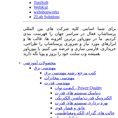
TuniSoft
WebKul
webshopworks
ZLab Solutions
برای شما اسامی کلیه شرکت های بین المللی
پرستاشاپ فعال در سراسر جهان را فهرست بندی
کردیم. ما در نیوزپاور برترین افزونه ها، قالب ها و
ابزارهای مورد نیاز و ضروری پرستاشاپ را طراحی،
خریداری، فارسی سازی و عرضه می کنیم. با نیوزپاور
همیشه وب سایت خود را بروز و پویا نگه دارید.
محصولات آموزشی
مهندسی برق
کتب مرجع رشته مهندسی برق
مهندسی مخابرات
مهندسی قدرت
کیفیت توان - Power Quality
دینامیک سیستم های قدرت
الکترونیک قدرت/ماشین الکتریکی
بهره برداری سیستم های قدرت
عایق و فشار قوی
حالت های گذرای الکترومغناطیسی
حفاظت و رله