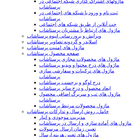
ماژولهای اشتراک‌ گذاری شبکه اجتماعی در
پرستاشاپ
ثبت نام و ورود با شبکه های اجتماعی در
پرستاشاپ
چت آنلاین از طریق شبکه های اجتماعی
ماژول های ارتباط با مشتریان پرستاشاپ
ویرایش و بروزرسانی انبوه پرستاشاپ
اسلایدر و گردونه تصاویر پرستاشاپ
ماژول های امنیت پرستاشاپ
صفحه محصول پرستاشاپ
ماژول های محصولات مجازی پرستاشاپ
ماژول های درج محتوا و ویدیو پرستاشاپ
ماژول های ترکیبات و سفارشی سازی
پرستاشاپ
درج لوگو و برچسب پرستاشاپ
ابعاد محصول و درج سایز پرستاشاپ
ماژول های تب و سربرگ اضافی محصول
پرستاشاپ
ماژول محصولات مرتبط پرستاشاپ
حامل، روش ارسال و تدارکات پرستاشاپ
مدیریت موجودی و انبار
ماژول های آماده سازی و ارسال در پرستاشاپ
تعیین زمان ارسال مرسولات
ماژول های تعیین هزینه ارسال