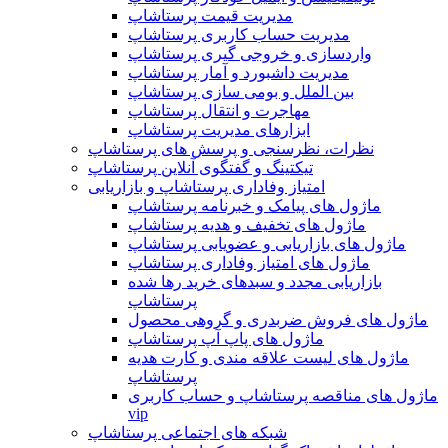
مدیریت قیمت پرستاشاپ
مدیریت حساب کاربری پرستاشاپ
واردسازی و خروجی گیری پرستاشاپ
مدیریت داشبورد و آمار پرستاشاپ
بین الملل و بومی سازی پرستاشاپ
مهاجرت و انتقال پرستاشاپ
ابزارهای مدیریت پرستاشاپ
نظرات، نظرسنجی و پرسش های پرستاشاپ
تیکتینگ و گفتگوی آنلاین پرستاشاپ
امتیاز وفاداری پرستاشاپ و بازاریابی
ماژول های پیامک و خبرنامه پرستاشاپ
ماژول های تخفیف و هدیه پرستاشاپ
ماژول های بازاریابی و عضویابی پرستاشاپ
ماژول های امتیاز وفاداری پرستاشاپ
بازاریابی مجدد و سبدهای خرید رها شده
پرستاشاپ
ماژول های فروش ضربدری و گروهی محصول
ماژول های پاپ آپ پرستاشاپ
ماژول های لیست علاقه مندی و کارت هدیه
پرستاشاپ
ماژول های مناقصه پرستاشاپ و حساب کاربری
vip
شبکه های اجتماعی پرستاشاپ