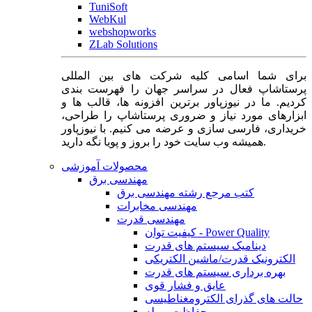
TuniSoft
WebKul
webshopworks
ZLab Solutions
برای شما اسامی کلیه شرکت های بین المللی
پرستاشاپ فعال در سراسر جهان را فهرست بندی
کردیم. ما در نیوزپاور برترین افزونه ها، قالب ها و
ابزارهای مورد نیاز و ضروری پرستاشاپ را طراحی،
خریداری، فارسی سازی و عرضه می کنیم. با نیوزپاور
همیشه وب سایت خود را بروز و پویا نگه دارید.
محصولات آموزشی
مهندسی برق
کتب مرجع رشته مهندسی برق
مهندسی مخابرات
مهندسی قدرت
کیفیت توان - Power Quality
دینامیک سیستم های قدرت
الکترونیک قدرت/ماشین الکتریکی
بهره برداری سیستم های قدرت
عایق و فشار قوی
حالت های گذرای الکترومغناطیسی
حفاظت و رله