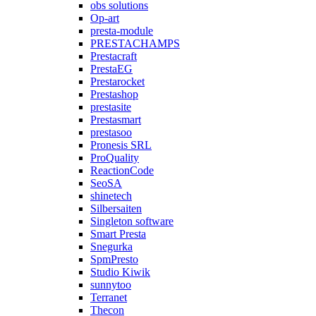
obs solutions
Op-art
presta-module
PRESTACHAMPS
Prestacraft
PrestaEG
Prestarocket
Prestashop
prestasite
Prestasmart
prestasoo
Pronesis SRL
ProQuality
ReactionCode
SeoSA
shinetech
Silbersaiten
Singleton software
Smart Presta
Snegurka
SpmPresto
Studio Kiwik
sunnytoo
Terranet
Thecon