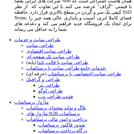
همان هاست اشتراکی است که 99% شرکت های ایرانی بعضا
با قیمتی "گزاف" عرضه می کنند با این تفاوت که از نظر
کیفی یک سر و گردن در سطح بالاتری قرار دارد. حافظه SSD
Nvme، فضای کاملا ابری، امنیت و پایداری عالی همه چیز را
برای ایجاد یک فروشگاه جدید فراهم می کند و دغدغه های
شما را به حداقل می رساند.
طراحی سایت و خدمات
طراحی سایت
طراحی سایت اقتصادی
طراحی سایت تک صفحه ای
طراحی سایت با قالب پاندا
(پایه)
خدمات جامع طراحی سایت با پرستاشاپ
طراحی سایت اختصاصی با پرستاشاپ
(حرفه ای)
طراحی و گرافیک
طراحی بنر
طراحی لوگو
فونت طراحی وب
ماژول پرستاشاپ
بلاگ و تولید محتوای پرستاشاپ
ماژول های B2B پرستاشاپ
پرداخت و امور مالی پرستاشاپ
صدور فاکتور پرستاشاپ
درگاه پرداخت پرستاشاپ