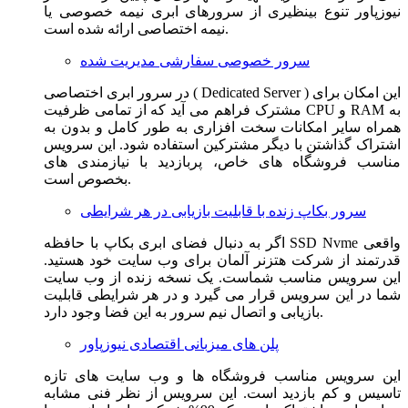
نیوزپاور تنوع بینظیری از سرورهای ابری نیمه خصوصی یا
نیمه اختصاصی ارائه شده است.
سرور خصوصی سفارشی مدیریت شده
در سرور ابری اختصاصی ( Dedicated Server ) این امکان برای
مشترک فراهم می آید که از تمامی ظرفیت CPU و RAM به
همراه سایر امکانات سخت افزاری به طور کامل و بدون به
اشتراک گذاشتن با دیگر مشترکین استفاده شود. این سرویس
مناسب فروشگاه های خاص، پربازدید با نیازمندی های
بخصوص است.
سرور بکاپ زنده با قابلیت بازیابی در هر شرایطی
اگر به دنبال فضای ابری بکاپ با حافظه SSD Nvme واقعی
قدرتمند از شرکت هتزنر آلمان برای وب سایت خود هستید.
این سرویس مناسب شماست. یک نسخه زنده از وب سایت
شما در این سرویس قرار می گیرد و در هر شرایطی قابلیت
بازیابی و اتصال نیم سرور به این فضا وجود دارد.
پلن های میزبانی اقتصادی نیوزپاور
این سرویس مناسب فروشگاه ها و وب سایت های تازه
تاسیس و کم بازدید است. این سرویس از نظر فنی مشابه