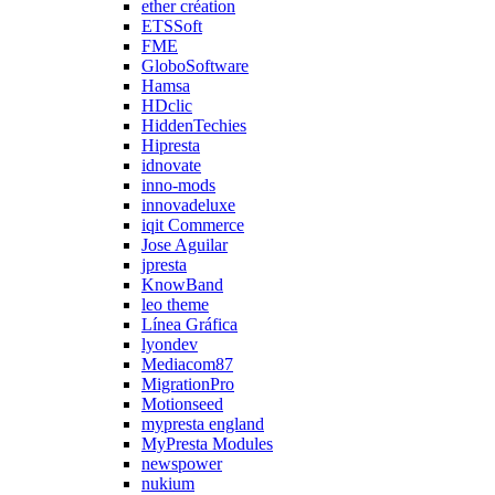
ether création
ETSSoft
FME
GloboSoftware
Hamsa
HDclic
HiddenTechies
Hipresta
idnovate
inno-mods
innovadeluxe
iqit Commerce
Jose Aguilar
jpresta
KnowBand
leo theme
Línea Gráfica
lyondev
Mediacom87
MigrationPro
Motionseed
mypresta england
MyPresta Modules
newspower
nukium