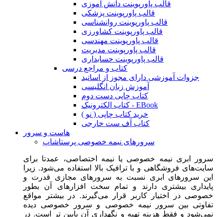
قالب پاورپوینت دانش آموزی
قالب پاورپوینت پزشکی
قالب پاورپوینت روانشناسی
قالب پاورپوینت کشاورزی
قالب پاورپوینت مهندسی
قالب پاورپوینت مدیریت
قالب پاورپوینت حسابداری
کتاب و مراجع درسی
جزوات آموزشی دارای مجوز از اساتید
آموزش زبان انگلیسی
کتاب چاپی دست دوم
کتاب الکترونیک - EBook
خرید کتاب چاپی ( نو )
کتاب آف ست خارجی
هاست و سرور
سرورهای نیمه خصوصی پرستاشاپ
سرور ابری نیمه خصوصی یا نیمه اختصاصی، عمدتا برای
سایت‌های فروشگاهی و با ترافیک بالا استفاده می‌شود. زیرا
این سرورهای ابری نسبت به سرورهای مجازی قدرت و
پایداری بیشتری دارند و تمام سخت افزارهای آن بطور
خصوصی در اختیار کاربر قرار می‌گیرند. در بیشتر مواقع
تفاوتی بین سرور نیمه خصوصی و سرور خصوصی دیده
نمی‌شود و فقط هزینه تهیه و نگهداری آن پایین تر است. در