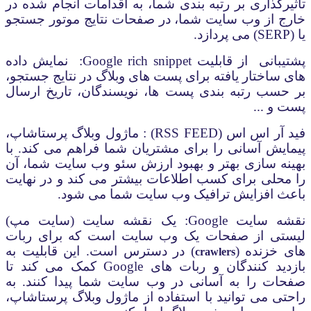
تأثیرگذاری بر رتبه بندی شما، به اقدامات انجام شده در
خارج از وب سایت شما، در صفحات نتایج موتور جستجو
یا (
SERP
) می پردازد.
پشتیبانی
از قابلیت
Google rich snippet
: نمایش داده
های ساختار یافته برای پست های وبلاگ در نتایج جستجو،
بر حسب رتبه بندی پست ها، نویسندگان، تاریخ ارسال
پست و ...
فید آر اس اس (
RSS FEED
) : ماژول وبلاگ پرستاشاپ،
پیمایش آسانی را برای مشتریان شما فراهم می کند. با
بهینه سازی بهتر و بهبود ارزش سئو وب سایت شما، آن
را محلی برای کسب اطلاعات بیشتر می کند و در نهایت
باعث افزایش ترافیک وب سایت شما می شود.
نقشه سایت
Google
: یک نقشه سایت (سایت مپ)
لیستی از صفحات یک وب سایت است که برای ربات
های خزنده (
) در دسترس است. این قابلیت به
crawlers
بازدید کنندگان و ربات های
Google
کمک می کند تا
صفحات را به آسانی در وب سایت شما پیدا کنند. به
راحتی می توانید با استفاده از ماژول وبلاگ پرستاشاپ،