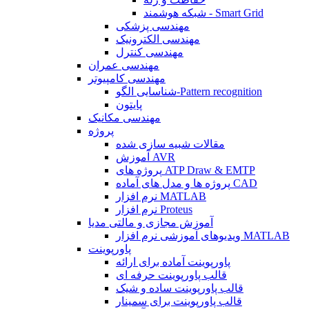
شبکه هوشمند - Smart Grid
مهندسی پزشکی
مهندسی الکترونیک
مهندسی کنترل
مهندسی عمران
مهندسی کامپیوتر
شناسایی الگو-Pattern recognition
پایتون
مهندسی مکانیک
پروژه
مقالات شبیه سازی شده
آموزش AVR
پروژه های ATP Draw & EMTP
پروژه ها و مدل های آماده CAD
نرم افزار MATLAB
نرم افزار Proteus
آموزش مجازی و مالتی مدیا
ویدیوهای آموزشی نرم افزار MATLAB
پاورپوینت
پاورپوینت آماده برای ارائه
قالب پاورپوینت حرفه ای
قالب پاورپوینت ساده و شیک
قالب پاورپوینت برای سمینار