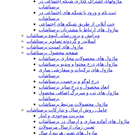
ماژولهای اشتراک‌ گذاری شبکه اجتماعی در
پرستاشاپ
ثبت نام و ورود با شبکه های اجتماعی در
پرستاشاپ
چت آنلاین از طریق شبکه های اجتماعی
ماژول های ارتباط با مشتریان پرستاشاپ
ویرایش و بروزرسانی انبوه پرستاشاپ
اسلایدر و گردونه تصاویر پرستاشاپ
ماژول های امنیت پرستاشاپ
صفحه محصول پرستاشاپ
ماژول های محصولات مجازی پرستاشاپ
ماژول های درج محتوا و ویدیو پرستاشاپ
ماژول های ترکیبات و سفارشی سازی
پرستاشاپ
درج لوگو و برچسب پرستاشاپ
ابعاد محصول و درج سایز پرستاشاپ
ماژول های تب و سربرگ اضافی محصول
پرستاشاپ
ماژول محصولات مرتبط پرستاشاپ
حامل، روش ارسال و تدارکات پرستاشاپ
مدیریت موجودی و انبار
ماژول های آماده سازی و ارسال در پرستاشاپ
تعیین زمان ارسال مرسولات
ماژول های تعیین هزینه ارسال