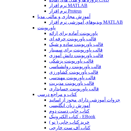
نرم افزار MATLAB
نرم افزار Proteus
آموزش مجازی و مالتی مدیا
ویدیوهای آموزشی نرم افزار MATLAB
پاورپوینت
پاورپوینت آماده برای ارائه
قالب پاورپوینت حرفه ای
قالب پاورپوینت ساده و شیک
قالب پاورپوینت برای سمینار
قالب پاورپوینت دانش آموزی
قالب پاورپوینت پزشکی
قالب پاورپوینت روانشناسی
قالب پاورپوینت کشاورزی
قالب پاورپوینت مهندسی
قالب پاورپوینت مدیریت
قالب پاورپوینت حسابداری
کتاب و مراجع درسی
جزوات آموزشی دارای مجوز از اساتید
آموزش زبان انگلیسی
کتاب چاپی دست دوم
کتاب الکترونیک - EBook
خرید کتاب چاپی ( نو )
کتاب آف ست خارجی