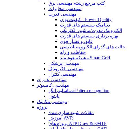
کتب مرجع رشته مهندسی برق
مهندسی مخابرات
مهندسی قدرت
کیفیت توان - Power Quality
دینامیک سیستم های قدرت
الکترونیک قدرت/ماشین الکتریکی
بهره برداری سیستم های قدرت
عایق و فشار قوی
حالت های گذرای الکترومغناطیسی
حفاظت و رله
شبکه هوشمند - Smart Grid
مهندسی پزشکی
مهندسی الکترونیک
مهندسی کنترل
مهندسی عمران
مهندسی کامپیوتر
شناسایی الگو-Pattern recognition
پایتون
مهندسی مکانیک
پروژه
مقالات شبیه سازی شده
آموزش AVR
پروژه های ATP Draw & EMTP
پروژه ها و مدل های آماده CAD