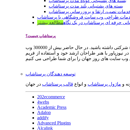
بسته های پشتیبانی کوتاه مدت پرستاشاپ
بسته های پشتیبانی بلند مدت پرستاشاپ
دمات نصب، ارتقا و بروزرسانی پرستاشاپ
مات طراحی وب سایت فروشگاهی با پرستاشاپ
انی حرفه ای پرستاشاپ در یک نگاه
مطالعه بیشتر
پرستاشاپ چیست؟
پرستاشاپ یک سیستم مدیریت وب سایت / فروشگاه آنلاین اپن سورس است که به شما کمک می کند به سرعت یک وب سایت فروشگاهی / شرکتی داشته باشید. در حال حاضر بیش از 300000 وب
 نیوزپاور با هنر طراحان ارشد خود و استفاده از فریم
توسعه دهندگان پرستاشاپ
نه و
ماژول پرستاشاپ
و انواع
قالب پرستاشاپ
در جهان
202ecommerce
4webs
Academic Press
Adalop
addify
Advanced Plugins
Alcalink