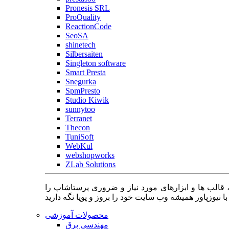
Pronesis SRL
ProQuality
ReactionCode
SeoSA
shinetech
Silbersaiten
Singleton software
Smart Presta
Snegurka
SpmPresto
Studio Kiwik
sunnytoo
Terranet
Thecon
TuniSoft
WebKul
webshopworks
ZLab Solutions
 قالب ها و ابزارهای مورد نیاز و ضروری پرستاشاپ را
محصولات آموزشی
مهندسی برق