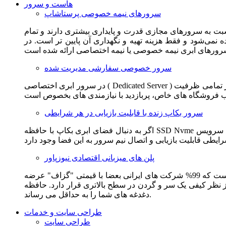
هاست و سرور
سرورهای نیمه خصوصی پرستاشاپ
سبت به سرورهای مجازی قدرت و پایداری بیشتری دارند و تمام
می‌شود و فقط هزینه تهیه و نگهداری آن پایین تر است. در
سرور خصوصی سفارشی مدیریت شده
در سرور ابری اختصاصی ( Dedicated Server ) این امکان برای مشترک فراهم می آید که از تمامی ظرفیت CPU و RAM به همراه سایر امکانات سخت افزاری به طور کامل و بدون به اشتراک گذاشتن با
سرور بکاپ زنده با قابلیت بازیابی در هر شرایطی
اگر به دنبال فضای ابری بکاپ با حافظه SSD Nvme واقعی قدرتمند از شرکت هتزنر آلمان برای وب سایت خود هستید. این سرویس مناسب شماست. یک نسخه زنده از وب سایت شما در این سرویس
پلن های میزبانی اقتصادی نیوزپاور
این سرویس مناسب فروشگاه ها و وب سایت های تازه تاسیس و کم بازدید است. این سرویس از نظر فنی مشابه همان هاست اشتراکی است که 99% شرکت های ایرانی بعضا با قیمتی "گزاف" عرضه
 بالاتری قرار دارد. حافظه SSD Nvme، فضای کاملا ابری، امنیت و پایداری عالی همه چیز را برای ایجاد یک فروشگاه جدید فراهم می کند و
دغدغه های شما را به حداقل می رساند.
طراحی سایت و خدمات
طراحی سایت