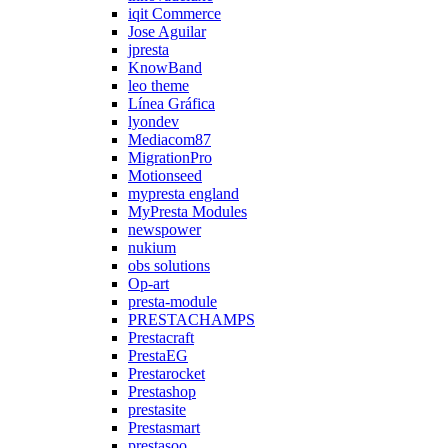
iqit Commerce
Jose Aguilar
jpresta
KnowBand
leo theme
Línea Gráfica
lyondev
Mediacom87
MigrationPro
Motionseed
mypresta england
MyPresta Modules
newspower
nukium
obs solutions
Op-art
presta-module
PRESTACHAMPS
Prestacraft
PrestaEG
Prestarocket
Prestashop
prestasite
Prestasmart
prestasoo