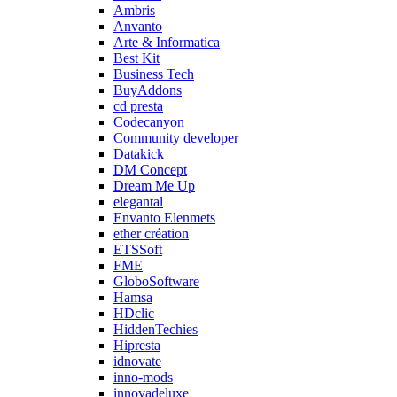
Ambris
Anvanto
Arte & Informatica
Best Kit
Business Tech
BuyAddons
cd presta
Codecanyon
Community developer
Datakick
DM Concept
Dream Me Up
elegantal
Envanto Elenmets
ether création
ETSSoft
FME
GloboSoftware
Hamsa
HDclic
HiddenTechies
Hipresta
idnovate
inno-mods
innovadeluxe