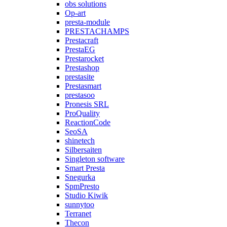
obs solutions
Op-art
presta-module
PRESTACHAMPS
Prestacraft
PrestaEG
Prestarocket
Prestashop
prestasite
Prestasmart
prestasoo
Pronesis SRL
ProQuality
ReactionCode
SeoSA
shinetech
Silbersaiten
Singleton software
Smart Presta
Snegurka
SpmPresto
Studio Kiwik
sunnytoo
Terranet
Thecon