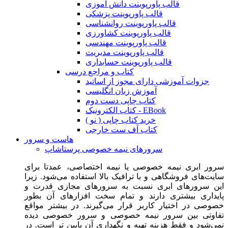
قالب پاورپوینت دانش آموزی
قالب پاورپوینت پزشکی
قالب پاورپوینت روانشناسی
قالب پاورپوینت کشاورزی
قالب پاورپوینت مهندسی
قالب پاورپوینت مدیریت
قالب پاورپوینت حسابداری
کتاب و مراجع درسی
جزوات آموزشی دارای مجوز از اساتید
آموزش زبان انگلیسی
کتاب چاپی دست دوم
کتاب الکترونیک - EBook
خرید کتاب چاپی ( نو )
کتاب آف ست خارجی
هاست و سرور
سرورهای نیمه خصوصی پرستاشاپ
سرور ابری نیمه خصوصی یا نیمه اختصاصی، عمدتا برای
سایت‌های فروشگاهی و با ترافیک بالا استفاده می‌شود. زیرا
این سرورهای ابری نسبت به سرورهای مجازی قدرت و
پایداری بیشتری دارند و تمام سخت افزارهای آن بطور
خصوصی در اختیار کاربر قرار می‌گیرند. در بیشتر مواقع
تفاوتی بین سرور نیمه خصوصی و سرور خصوصی دیده
نمی‌شود و فقط هزینه تهیه و نگهداری آن پایین تر است. در