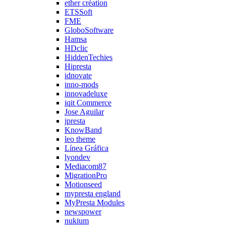
ether création
ETSSoft
FME
GloboSoftware
Hamsa
HDclic
HiddenTechies
Hipresta
idnovate
inno-mods
innovadeluxe
iqit Commerce
Jose Aguilar
jpresta
KnowBand
leo theme
Línea Gráfica
lyondev
Mediacom87
MigrationPro
Motionseed
mypresta england
MyPresta Modules
newspower
nukium