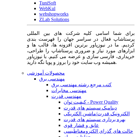
TuniSoft
WebKul
webshopworks
ZLab Solutions
برای شما اسامی کلیه شرکت های بین المللی
پرستاشاپ فعال در سراسر جهان را فهرست بندی
کردیم. ما در نیوزپاور برترین افزونه ها، قالب ها و
ابزارهای مورد نیاز و ضروری پرستاشاپ را طراحی،
خریداری، فارسی سازی و عرضه می کنیم. با نیوزپاور
همیشه وب سایت خود را بروز و پویا نگه دارید.
محصولات آموزشی
مهندسی برق
کتب مرجع رشته مهندسی برق
مهندسی مخابرات
مهندسی قدرت
کیفیت توان - Power Quality
دینامیک سیستم های قدرت
الکترونیک قدرت/ماشین الکتریکی
بهره برداری سیستم های قدرت
عایق و فشار قوی
حالت های گذرای الکترومغناطیسی
حفاظت و رله