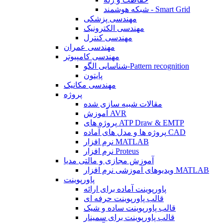
شبکه هوشمند - Smart Grid
مهندسی پزشکی
مهندسی الکترونیک
مهندسی کنترل
مهندسی عمران
مهندسی کامپیوتر
شناسایی الگو-Pattern recognition
پایتون
مهندسی مکانیک
پروژه
مقالات شبیه سازی شده
آموزش AVR
پروژه های ATP Draw & EMTP
پروژه ها و مدل های آماده CAD
نرم افزار MATLAB
نرم افزار Proteus
آموزش مجازی و مالتی مدیا
ویدیوهای آموزشی نرم افزار MATLAB
پاورپوینت
پاورپوینت آماده برای ارائه
قالب پاورپوینت حرفه ای
قالب پاورپوینت ساده و شیک
قالب پاورپوینت برای سمینار