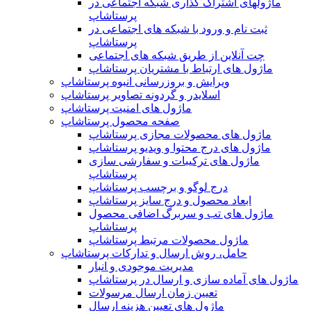
ماژولهای اشتراک‌ گذاری شبکه اجتماعی در
پرستاشاپ
ثبت نام و ورود با شبکه های اجتماعی در
پرستاشاپ
چت آنلاین از طریق شبکه های اجتماعی
ماژول های ارتباط با مشتریان پرستاشاپ
ویرایش و بروزرسانی انبوه پرستاشاپ
اسلایدر و گردونه تصاویر پرستاشاپ
ماژول های امنیت پرستاشاپ
صفحه محصول پرستاشاپ
ماژول های محصولات مجازی پرستاشاپ
ماژول های درج محتوا و ویدیو پرستاشاپ
ماژول های ترکیبات و سفارشی سازی
پرستاشاپ
درج لوگو و برچسب پرستاشاپ
ابعاد محصول و درج سایز پرستاشاپ
ماژول های تب و سربرگ اضافی محصول
پرستاشاپ
ماژول محصولات مرتبط پرستاشاپ
حامل، روش ارسال و تدارکات پرستاشاپ
مدیریت موجودی و انبار
ماژول های آماده سازی و ارسال در پرستاشاپ
تعیین زمان ارسال مرسولات
ماژول های تعیین هزینه ارسال