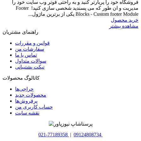
فروشگاه خود را پربارتر کنید و به راحتی فوتر وب سایت خود را
مدیریت و ان طور که می پسندید شخصی سازی کنید! Footer
Blocks - Custom footer Module یکی از برترین ماژول...
خرید محصول
مشاهده بیشتر
راهنمای مشتریان
قوانین و مقررات
سفارشات من
تماس با ما
سوالات متداول
تیکت پشتیبانی
کاتالوگ محصولات
حراجی‌ها
محصولات جدید
پرفروش‌ها
حساب کاربری من
نقشه سایت
021-77189358
|
09124808734