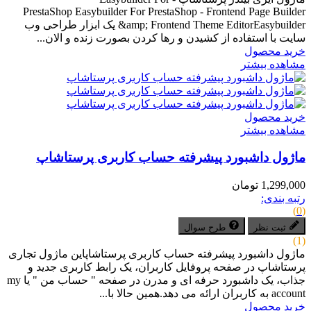
PrestaShop Easybuilder For PrestaShop - Frontend Page Builder
&amp; Frontend Theme EditorEasybuilder یک ابزار طراحی وب
سایت با استفاده از کشیدن و رها کردن بصورت زنده و الان...
خرید محصول
مشاهده بیشتر
خرید محصول
مشاهده بیشتر
ماژول داشبورد پیشرفته حساب کاربری پرستاشاپ
1,299,000 تومان
رتبه بندی:
(0)
ثبت نظر
طرح سوال
(1)
ماژول داشبورد پیشرفته حساب کاربری پرستاشاپاین ماژول تجاری
پرستاشاپ در صفحه پروفایل کاربران، یک رابط کاربری جدید و
جذاب، یک داشبورد حرفه ای و مدرن در صفحه " حساب من " یا my
account به کاربران ارائه می دهد.همین حالا با...
خرید محصول