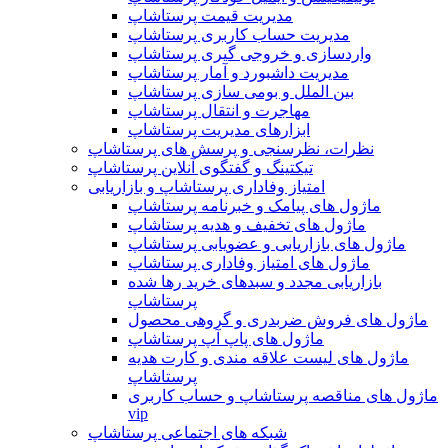
مدیریت قیمت پرستاشاپ
مدیریت حساب کاربری پرستاشاپ
واردسازی و خروجی گیری پرستاشاپ
مدیریت داشبورد و آمار پرستاشاپ
بین الملل و بومی سازی پرستاشاپ
مهاجرت و انتقال پرستاشاپ
ابزارهای مدیریت پرستاشاپ
نظرات، نظرسنجی و پرسش های پرستاشاپ
تیکتینگ و گفتگوی آنلاین پرستاشاپ
امتیاز وفاداری پرستاشاپ و بازاریابی
ماژول های پیامک و خبرنامه پرستاشاپ
ماژول های تخفیف و هدیه پرستاشاپ
ماژول های بازاریابی و عضویابی پرستاشاپ
ماژول های امتیاز وفاداری پرستاشاپ
بازاریابی مجدد و سبدهای خرید رها شده
پرستاشاپ
ماژول های فروش ضربدری و گروهی محصول
ماژول های پاپ آپ پرستاشاپ
ماژول های لیست علاقه مندی و کارت هدیه
پرستاشاپ
ماژول های مناقصه پرستاشاپ و حساب کاربری
vip
شبکه های اجتماعی پرستاشاپ