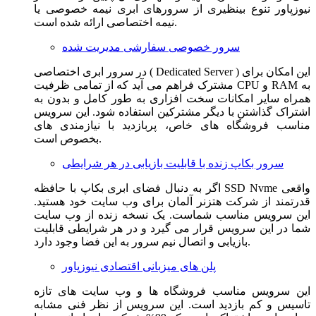
نیوزپاور تنوع بینظیری از سرورهای ابری نیمه خصوصی یا
نیمه اختصاصی ارائه شده است.
سرور خصوصی سفارشی مدیریت شده
در سرور ابری اختصاصی ( Dedicated Server ) این امکان برای
مشترک فراهم می آید که از تمامی ظرفیت CPU و RAM به
همراه سایر امکانات سخت افزاری به طور کامل و بدون به
اشتراک گذاشتن با دیگر مشترکین استفاده شود. این سرویس
مناسب فروشگاه های خاص، پربازدید با نیازمندی های
بخصوص است.
سرور بکاپ زنده با قابلیت بازیابی در هر شرایطی
اگر به دنبال فضای ابری بکاپ با حافظه SSD Nvme واقعی
قدرتمند از شرکت هتزنر آلمان برای وب سایت خود هستید.
این سرویس مناسب شماست. یک نسخه زنده از وب سایت
شما در این سرویس قرار می گیرد و در هر شرایطی قابلیت
بازیابی و اتصال نیم سرور به این فضا وجود دارد.
پلن های میزبانی اقتصادی نیوزپاور
این سرویس مناسب فروشگاه ها و وب سایت های تازه
تاسیس و کم بازدید است. این سرویس از نظر فنی مشابه