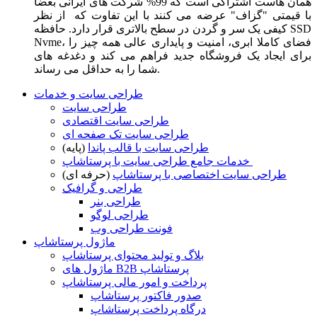
همان هاست اشتراکی است که 99% شرکت های ایرانی بعضا
با قیمتی "گزاف" عرضه می کنند با این تفاوت که از نظر
کیفی یک سر و گردن در سطح بالاتری قرار دارد. حافظه SSD
Nvme، فضای کاملا ابری، امنیت و پایداری عالی همه چیز را
برای ایجاد یک فروشگاه جدید فراهم می کند و دغدغه های
شما را به حداقل می رساند.
طراحی سایت و خدمات
طراحی سایت
طراحی سایت اقتصادی
طراحی سایت تک صفحه ای
طراحی سایت با قالب پاندا
(پایه)
خدمات جامع طراحی سایت با پرستاشاپ
طراحی سایت اختصاصی با پرستاشاپ
(حرفه ای)
طراحی و گرافیک
طراحی بنر
طراحی لوگو
فونت طراحی وب
ماژول پرستاشاپ
بلاگ و تولید محتوای پرستاشاپ
ماژول های B2B پرستاشاپ
پرداخت و امور مالی پرستاشاپ
صدور فاکتور پرستاشاپ
درگاه پرداخت پرستاشاپ