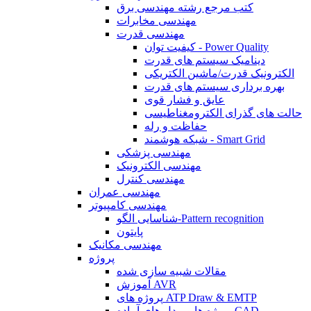
کتب مرجع رشته مهندسی برق
مهندسی مخابرات
مهندسی قدرت
کیفیت توان - Power Quality
دینامیک سیستم های قدرت
الکترونیک قدرت/ماشین الکتریکی
بهره برداری سیستم های قدرت
عایق و فشار قوی
حالت های گذرای الکترومغناطیسی
حفاظت و رله
شبکه هوشمند - Smart Grid
مهندسی پزشکی
مهندسی الکترونیک
مهندسی کنترل
مهندسی عمران
مهندسی کامپیوتر
شناسایی الگو-Pattern recognition
پایتون
مهندسی مکانیک
پروژه
مقالات شبیه سازی شده
آموزش AVR
پروژه های ATP Draw & EMTP
پروژه ها و مدل های آماده CAD