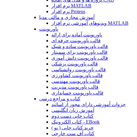
نرم افزار MATLAB
نرم افزار Proteus
آموزش مجازی و مالتی مدیا
ویدیوهای آموزشی نرم افزار MATLAB
پاورپوینت
پاورپوینت آماده برای ارائه
قالب پاورپوینت حرفه ای
قالب پاورپوینت ساده و شیک
قالب پاورپوینت برای سمینار
قالب پاورپوینت دانش آموزی
قالب پاورپوینت پزشکی
قالب پاورپوینت روانشناسی
قالب پاورپوینت کشاورزی
قالب پاورپوینت مهندسی
قالب پاورپوینت مدیریت
قالب پاورپوینت حسابداری
کتاب و مراجع درسی
جزوات آموزشی دارای مجوز از اساتید
آموزش زبان انگلیسی
کتاب چاپی دست دوم
کتاب الکترونیک - EBook
خرید کتاب چاپی ( نو )
کتاب آف ست خارجی