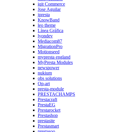
iqit Commerce
Jose Aguilar
jpresta
KnowBand
leo theme
Línea Gráfica
lyondev
Mediacom87
MigrationPro
Motionseed
mypresta england
MyPresta Modules
newspower
nukium
obs solutions
Op-art
presta-module
PRESTACHAMPS
Prestacraft
PrestaEG
Prestarocket
Prestashop
prestasite
Prestasmart
prestasoo