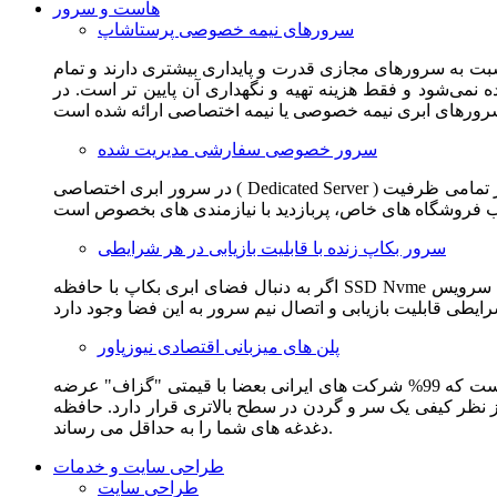
هاست و سرور
سرورهای نیمه خصوصی پرستاشاپ
سبت به سرورهای مجازی قدرت و پایداری بیشتری دارند و تمام
می‌شود و فقط هزینه تهیه و نگهداری آن پایین تر است. در
سرور خصوصی سفارشی مدیریت شده
در سرور ابری اختصاصی ( Dedicated Server ) این امکان برای مشترک فراهم می آید که از تمامی ظرفیت CPU و RAM به همراه سایر امکانات سخت افزاری به طور کامل و بدون به اشتراک گذاشتن با
سرور بکاپ زنده با قابلیت بازیابی در هر شرایطی
اگر به دنبال فضای ابری بکاپ با حافظه SSD Nvme واقعی قدرتمند از شرکت هتزنر آلمان برای وب سایت خود هستید. این سرویس مناسب شماست. یک نسخه زنده از وب سایت شما در این سرویس
پلن های میزبانی اقتصادی نیوزپاور
این سرویس مناسب فروشگاه ها و وب سایت های تازه تاسیس و کم بازدید است. این سرویس از نظر فنی مشابه همان هاست اشتراکی است که 99% شرکت های ایرانی بعضا با قیمتی "گزاف" عرضه
 بالاتری قرار دارد. حافظه SSD Nvme، فضای کاملا ابری، امنیت و پایداری عالی همه چیز را برای ایجاد یک فروشگاه جدید فراهم می کند و
دغدغه های شما را به حداقل می رساند.
طراحی سایت و خدمات
طراحی سایت