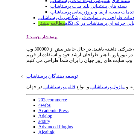
بسته های پشتیبانی کوتاه مدت پرستاشاپ
بسته های پشتیبانی بلند مدت پرستاشاپ
دمات نصب، ارتقا و بروزرسانی پرستاشاپ
مات طراحی وب سایت فروشگاهی با پرستاشاپ
انی حرفه ای پرستاشاپ در یک نگاه
مطالعه بیشتر
پرستاشاپ چیست؟
پرستاشاپ یک سیستم مدیریت وب سایت / فروشگاه آنلاین اپن سورس است که به شما کمک می کند به سرعت یک وب سایت فروشگاهی / شرکتی داشته باشید. در حال حاضر بیش از 300000 وب
 نیوزپاور با هنر طراحان ارشد خود و استفاده از فریم
توسعه دهندگان پرستاشاپ
نه و
ماژول پرستاشاپ
و انواع
قالب پرستاشاپ
در جهان
202ecommerce
4webs
Academic Press
Adalop
addify
Advanced Plugins
Alcalink