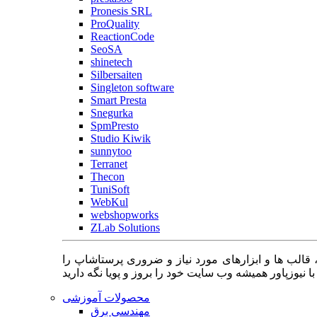
Pronesis SRL
ProQuality
ReactionCode
SeoSA
shinetech
Silbersaiten
Singleton software
Smart Presta
Snegurka
SpmPresto
Studio Kiwik
sunnytoo
Terranet
Thecon
TuniSoft
WebKul
webshopworks
ZLab Solutions
 قالب ها و ابزارهای مورد نیاز و ضروری پرستاشاپ را
محصولات آموزشی
مهندسی برق