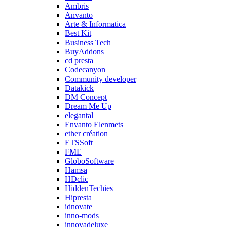
Ambris
Anvanto
Arte & Informatica
Best Kit
Business Tech
BuyAddons
cd presta
Codecanyon
Community developer
Datakick
DM Concept
Dream Me Up
elegantal
Envanto Elenmets
ether création
ETSSoft
FME
GloboSoftware
Hamsa
HDclic
HiddenTechies
Hipresta
idnovate
inno-mods
innovadeluxe