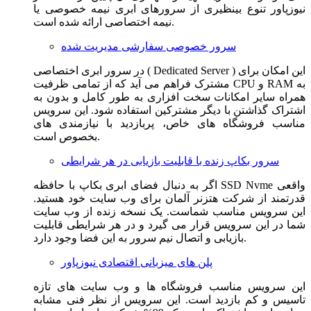
نیوزپاور تنوع بینظیری از سرورهای ابری نیمه خصوصی یا
نیمه اختصاصی ارائه شده است.
سرور خصوصی سفارشی مدیریت شده
در سرور ابری اختصاصی ( Dedicated Server ) این امکان برای
مشترک فراهم می آید که از تمامی ظرفیت CPU و RAM به
همراه سایر امکانات سخت افزاری به طور کامل و بدون به
اشتراک گذاشتن با دیگر مشترکین استفاده شود. این سرویس
مناسب فروشگاه های خاص، پربازدید با نیازمندی های
بخصوص است.
سرور بکاپ زنده با قابلیت بازیابی در هر شرایطی
اگر به دنبال فضای ابری بکاپ با حافظه SSD Nvme واقعی
قدرتمند از شرکت هتزنر آلمان برای وب سایت خود هستید.
این سرویس مناسب شماست. یک نسخه زنده از وب سایت
شما در این سرویس قرار می گیرد و در هر شرایطی قابلیت
بازیابی و اتصال نیم سرور به این فضا وجود دارد.
پلن های میزبانی اقتصادی نیوزپاور
این سرویس مناسب فروشگاه ها و وب سایت های تازه
تاسیس و کم بازدید است. این سرویس از نظر فنی مشابه