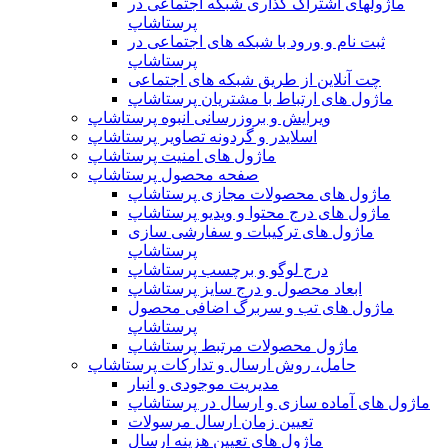
ماژولهای اشتراک‌ گذاری شبکه اجتماعی در
پرستاشاپ
ثبت نام و ورود با شبکه های اجتماعی در
پرستاشاپ
چت آنلاین از طریق شبکه های اجتماعی
ماژول های ارتباط با مشتریان پرستاشاپ
ویرایش و بروزرسانی انبوه پرستاشاپ
اسلایدر و گردونه تصاویر پرستاشاپ
ماژول های امنیت پرستاشاپ
صفحه محصول پرستاشاپ
ماژول های محصولات مجازی پرستاشاپ
ماژول های درج محتوا و ویدیو پرستاشاپ
ماژول های ترکیبات و سفارشی سازی
پرستاشاپ
درج لوگو و برچسب پرستاشاپ
ابعاد محصول و درج سایز پرستاشاپ
ماژول های تب و سربرگ اضافی محصول
پرستاشاپ
ماژول محصولات مرتبط پرستاشاپ
حامل، روش ارسال و تدارکات پرستاشاپ
مدیریت موجودی و انبار
ماژول های آماده سازی و ارسال در پرستاشاپ
تعیین زمان ارسال مرسولات
ماژول های تعیین هزینه ارسال