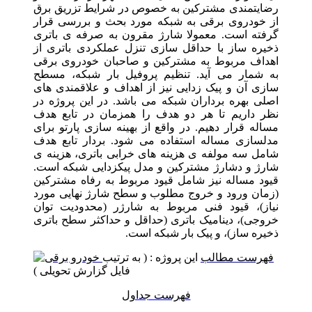
رضایت­مندی مشترکین به خصوص در شرایط تزریق برق
از خودروی برقی به شبکه مورد بحث و بررسی قرار
گرفته است. معمولا شارژ مقرون به صرفه­ ی باتری
ذخیره­ ساز با حداقل­ سازی تنزل عملکردی باتری از
اهداف مربوط به مشترکین و صاحبان خودروی برقی
به شمار می­ آید. تنظیم پروفیل بار شبکه، مسطح
سازی آن و پیک زدایی نیز از اهداف و علاقمندی­ های
اصلی بهره­ برداران شبکه می­ باشد. در این پروژه در
نظر داریم تا هر دو هدف را همزمان در تابع هدف
مساله قرار دهیم. در واقع از بهینه ­سازی پارتو برای
مدل­سازی مساله استفاده می­ شود. بردار تابع هدف
شامل سه مولفه ­ی هزینه­ های خرابی باتری، هزینه­ ی
شارژ و دشارژ مشترکین و مدل پیک­زدایی شبکه است.
قیود مساله نیز شامل قیود مربوط به رفاه مشترکین
(زمان ورود و خروج مطلوب و سطح شارژ نهایی مورد
نیاز)، قیود فنی مربوط به شارژر (محدودیت توان
خروجی)، دینامیک باتری (حداقل و حداکثر سطح باتری
ذخیره­ ساز)، و پیک بار شبکه است.
فهرست مطالب
این پروژه : ( به ترتیب
فایل گزارش تحویلی )
فهرست جداول