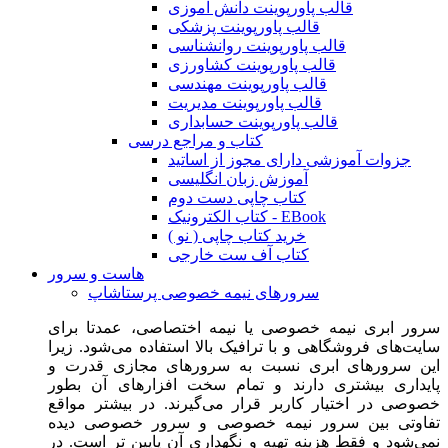
قالب پاورپوینت دانش آموزی
قالب پاورپوینت پزشکی
قالب پاورپوینت روانشناسی
قالب پاورپوینت کشاورزی
قالب پاورپوینت مهندسی
قالب پاورپوینت مدیریت
قالب پاورپوینت حسابداری
کتاب و مراجع درسی
جزوات آموزشی دارای مجوز از اساتید
آموزش زبان انگلیسی
کتاب چاپی دست دوم
کتاب الکترونیک - EBook
خرید کتاب چاپی ( نو )
کتاب آف ست خارجی
هاست و سرور
سرورهای نیمه خصوصی پرستاشاپ
سرور ابری نیمه خصوصی یا نیمه اختصاصی، عمدتا برای
سایت‌های فروشگاهی و با ترافیک بالا استفاده می‌شود. زیرا
این سرورهای ابری نسبت به سرورهای مجازی قدرت و
پایداری بیشتری دارند و تمام سخت افزارهای آن بطور
خصوصی در اختیار کاربر قرار می‌گیرند. در بیشتر مواقع
تفاوتی بین سرور نیمه خصوصی و سرور خصوصی دیده
نمی‌شود و فقط هزینه تهیه و نگهداری آن پایین تر است. در