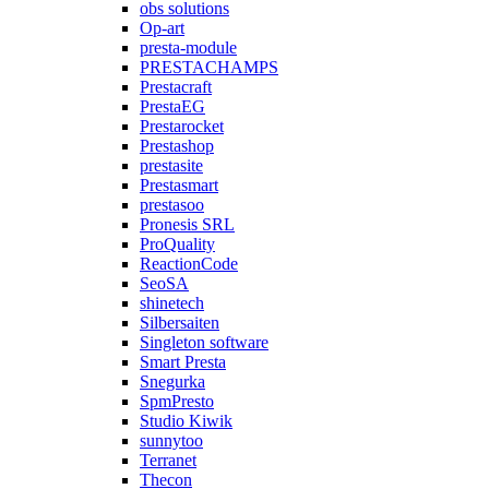
obs solutions
Op-art
presta-module
PRESTACHAMPS
Prestacraft
PrestaEG
Prestarocket
Prestashop
prestasite
Prestasmart
prestasoo
Pronesis SRL
ProQuality
ReactionCode
SeoSA
shinetech
Silbersaiten
Singleton software
Smart Presta
Snegurka
SpmPresto
Studio Kiwik
sunnytoo
Terranet
Thecon