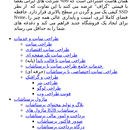
همان هاست اشتراکی است که 99% شرکت های ایرانی بعضا
با قیمتی "گزاف" عرضه می کنند با این تفاوت که از نظر
کیفی یک سر و گردن در سطح بالاتری قرار دارد. حافظه SSD
Nvme، فضای کاملا ابری، امنیت و پایداری عالی همه چیز را
برای ایجاد یک فروشگاه جدید فراهم می کند و دغدغه های
شما را به حداقل می رساند.
طراحی سایت و خدمات
طراحی سایت
طراحی سایت اقتصادی
طراحی سایت تک صفحه ای
طراحی سایت با قالب پاندا
(پایه)
خدمات جامع طراحی سایت با پرستاشاپ
طراحی سایت اختصاصی با پرستاشاپ
(حرفه ای)
طراحی و گرافیک
طراحی بنر
طراحی لوگو
فونت طراحی وب
ماژول پرستاشاپ
بلاگ و تولید محتوای پرستاشاپ
ماژول های B2B پرستاشاپ
پرداخت و امور مالی پرستاشاپ
صدور فاکتور پرستاشاپ
درگاه پرداخت پرستاشاپ