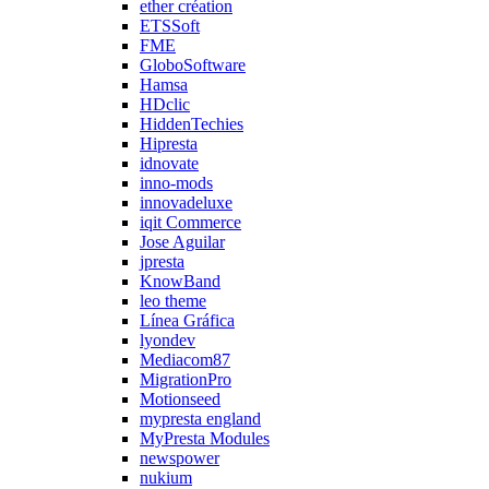
ether création
ETSSoft
FME
GloboSoftware
Hamsa
HDclic
HiddenTechies
Hipresta
idnovate
inno-mods
innovadeluxe
iqit Commerce
Jose Aguilar
jpresta
KnowBand
leo theme
Línea Gráfica
lyondev
Mediacom87
MigrationPro
Motionseed
mypresta england
MyPresta Modules
newspower
nukium