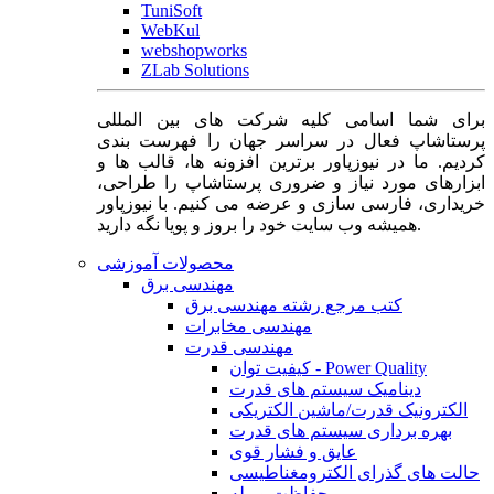
TuniSoft
WebKul
webshopworks
ZLab Solutions
برای شما اسامی کلیه شرکت های بین المللی
پرستاشاپ فعال در سراسر جهان را فهرست بندی
کردیم. ما در نیوزپاور برترین افزونه ها، قالب ها و
ابزارهای مورد نیاز و ضروری پرستاشاپ را طراحی،
خریداری، فارسی سازی و عرضه می کنیم. با نیوزپاور
همیشه وب سایت خود را بروز و پویا نگه دارید.
محصولات آموزشی
مهندسی برق
کتب مرجع رشته مهندسی برق
مهندسی مخابرات
مهندسی قدرت
کیفیت توان - Power Quality
دینامیک سیستم های قدرت
الکترونیک قدرت/ماشین الکتریکی
بهره برداری سیستم های قدرت
عایق و فشار قوی
حالت های گذرای الکترومغناطیسی
حفاظت و رله