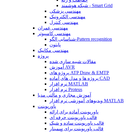
شبکه هوشمند - Smart Grid
مهندسی پزشکی
مهندسی الکترونیک
مهندسی کنترل
مهندسی عمران
مهندسی کامپیوتر
شناسایی الگو-Pattern recognition
پایتون
مهندسی مکانیک
پروژه
مقالات شبیه سازی شده
آموزش AVR
پروژه های ATP Draw & EMTP
پروژه ها و مدل های آماده CAD
نرم افزار MATLAB
نرم افزار Proteus
آموزش مجازی و مالتی مدیا
ویدیوهای آموزشی نرم افزار MATLAB
پاورپوینت
پاورپوینت آماده برای ارائه
قالب پاورپوینت حرفه ای
قالب پاورپوینت ساده و شیک
قالب پاورپوینت برای سمینار