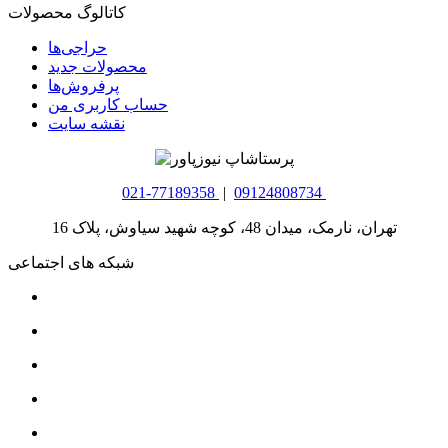
کاتالوگ محصولات
حراجی‌ها
محصولات جدید
پرفروش‌ها
حساب کاربری من
نقشه سایت
021-77189358
|
09124808734
تهران، نارمک، میدان 48، کوچه شهید سیاوش، پلاک 16
شبکه های اجتماعی