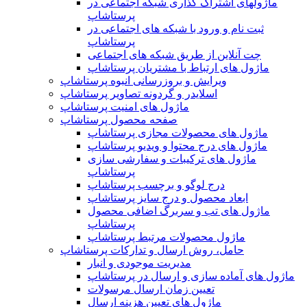
ماژولهای اشتراک‌ گذاری شبکه اجتماعی در
پرستاشاپ
ثبت نام و ورود با شبکه های اجتماعی در
پرستاشاپ
چت آنلاین از طریق شبکه های اجتماعی
ماژول های ارتباط با مشتریان پرستاشاپ
ویرایش و بروزرسانی انبوه پرستاشاپ
اسلایدر و گردونه تصاویر پرستاشاپ
ماژول های امنیت پرستاشاپ
صفحه محصول پرستاشاپ
ماژول های محصولات مجازی پرستاشاپ
ماژول های درج محتوا و ویدیو پرستاشاپ
ماژول های ترکیبات و سفارشی سازی
پرستاشاپ
درج لوگو و برچسب پرستاشاپ
ابعاد محصول و درج سایز پرستاشاپ
ماژول های تب و سربرگ اضافی محصول
پرستاشاپ
ماژول محصولات مرتبط پرستاشاپ
حامل، روش ارسال و تدارکات پرستاشاپ
مدیریت موجودی و انبار
ماژول های آماده سازی و ارسال در پرستاشاپ
تعیین زمان ارسال مرسولات
ماژول های تعیین هزینه ارسال