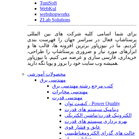
TuniSoft
WebKul
webshopworks
ZLab Solutions
برای شما اسامی کلیه شرکت های بین المللی
پرستاشاپ فعال در سراسر جهان را فهرست بندی
کردیم. ما در نیوزپاور برترین افزونه ها، قالب ها و
ابزارهای مورد نیاز و ضروری پرستاشاپ را طراحی،
خریداری، فارسی سازی و عرضه می کنیم. با نیوزپاور
همیشه وب سایت خود را بروز و پویا نگه دارید.
محصولات آموزشی
مهندسی برق
کتب مرجع رشته مهندسی برق
مهندسی مخابرات
مهندسی قدرت
کیفیت توان - Power Quality
دینامیک سیستم های قدرت
الکترونیک قدرت/ماشین الکتریکی
بهره برداری سیستم های قدرت
عایق و فشار قوی
حالت های گذرای الکترومغناطیسی
حفاظت و رله