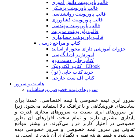
قالب پاورپوینت دانش آموزی
قالب پاورپوینت پزشکی
قالب پاورپوینت روانشناسی
قالب پاورپوینت کشاورزی
قالب پاورپوینت مهندسی
قالب پاورپوینت مدیریت
قالب پاورپوینت حسابداری
کتاب و مراجع درسی
جزوات آموزشی دارای مجوز از اساتید
آموزش زبان انگلیسی
کتاب چاپی دست دوم
کتاب الکترونیک - EBook
خرید کتاب چاپی ( نو )
کتاب آف ست خارجی
هاست و سرور
سرورهای نیمه خصوصی پرستاشاپ
سرور ابری نیمه خصوصی یا نیمه اختصاصی، عمدتا برای
سایت‌های فروشگاهی و با ترافیک بالا استفاده می‌شود. زیرا
این سرورهای ابری نسبت به سرورهای مجازی قدرت و
پایداری بیشتری دارند و تمام سخت افزارهای آن بطور
خصوصی در اختیار کاربر قرار می‌گیرند. در بیشتر مواقع
تفاوتی بین سرور نیمه خصوصی و سرور خصوصی دیده
نمی‌شود و فقط هزینه تهیه و نگهداری آن پایین تر است. در