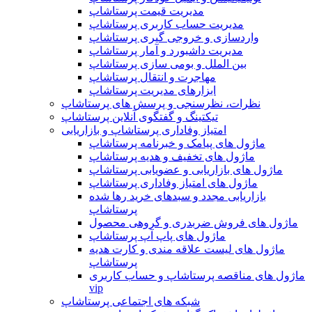
مدیریت قیمت پرستاشاپ
مدیریت حساب کاربری پرستاشاپ
واردسازی و خروجی گیری پرستاشاپ
مدیریت داشبورد و آمار پرستاشاپ
بین الملل و بومی سازی پرستاشاپ
مهاجرت و انتقال پرستاشاپ
ابزارهای مدیریت پرستاشاپ
نظرات، نظرسنجی و پرسش های پرستاشاپ
تیکتینگ و گفتگوی آنلاین پرستاشاپ
امتیاز وفاداری پرستاشاپ و بازاریابی
ماژول های پیامک و خبرنامه پرستاشاپ
ماژول های تخفیف و هدیه پرستاشاپ
ماژول های بازاریابی و عضویابی پرستاشاپ
ماژول های امتیاز وفاداری پرستاشاپ
بازاریابی مجدد و سبدهای خرید رها شده
پرستاشاپ
ماژول های فروش ضربدری و گروهی محصول
ماژول های پاپ آپ پرستاشاپ
ماژول های لیست علاقه مندی و کارت هدیه
پرستاشاپ
ماژول های مناقصه پرستاشاپ و حساب کاربری
vip
شبکه های اجتماعی پرستاشاپ