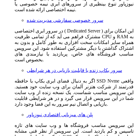
نیوزپاور تنوع بینظیری از سرورهای ابری نیمه خصوصی یا
نیمه اختصاصی ارائه شده است.
سرور خصوصی سفارشی مدیریت شده
در سرور ابری اختصاصی ( Dedicated Server ) این امکان برای
مشترک فراهم می آید که از تمامی ظرفیت CPU و RAM به
همراه سایر امکانات سخت افزاری به طور کامل و بدون به
اشتراک گذاشتن با دیگر مشترکین استفاده شود. این سرویس
مناسب فروشگاه های خاص، پربازدید با نیازمندی های
بخصوص است.
سرور بکاپ زنده با قابلیت بازیابی در هر شرایطی
اگر به دنبال فضای ابری بکاپ با حافظه SSD Nvme واقعی
قدرتمند از شرکت هتزنر آلمان برای وب سایت خود هستید.
این سرویس مناسب شماست. یک نسخه زنده از وب سایت
شما در این سرویس قرار می گیرد و در هر شرایطی قابلیت
بازیابی و اتصال نیم سرور به این فضا وجود دارد.
پلن های میزبانی اقتصادی نیوزپاور
این سرویس مناسب فروشگاه ها و وب سایت های تازه
تاسیس و کم بازدید است. این سرویس از نظر فنی مشابه