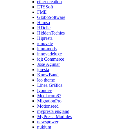
ether création
ETSSoft
FME
GloboSoftware
Hamsa
HDclic
HiddenTechies
Hipresta
idnovate
inno-mods
innovadeluxe
iqit Commerce
Jose Aguilar
jpresta
KnowBand
leo theme
Línea Gráfica
lyondev
Mediacom87
MigrationPro
Motionseed
mypresta england
MyPresta Modules
newspower
nukium