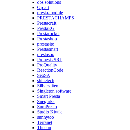
obs solutions
Op-art
presta-module
PRESTACHAMPS
Prestacraft
PrestaEG
Prestarocket
Prestashop
prestasite
Prestasmart
prestasoo
Pronesis SRL
ProQuality
ReactionCode
SeoSA
shinetech
Silbersaiten
Singleton software
Smart Presta
Snegurka
SpmPresto
Studio Kiwik
sunnytoo
Terranet
Thecon