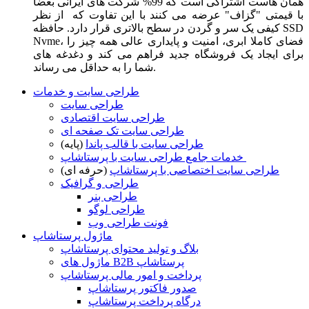
همان هاست اشتراکی است که 99% شرکت های ایرانی بعضا
با قیمتی "گزاف" عرضه می کنند با این تفاوت که از نظر
کیفی یک سر و گردن در سطح بالاتری قرار دارد. حافظه SSD
Nvme، فضای کاملا ابری، امنیت و پایداری عالی همه چیز را
برای ایجاد یک فروشگاه جدید فراهم می کند و دغدغه های
شما را به حداقل می رساند.
طراحی سایت و خدمات
طراحی سایت
طراحی سایت اقتصادی
طراحی سایت تک صفحه ای
طراحی سایت با قالب پاندا
(پایه)
خدمات جامع طراحی سایت با پرستاشاپ
طراحی سایت اختصاصی با پرستاشاپ
(حرفه ای)
طراحی و گرافیک
طراحی بنر
طراحی لوگو
فونت طراحی وب
ماژول پرستاشاپ
بلاگ و تولید محتوای پرستاشاپ
ماژول های B2B پرستاشاپ
پرداخت و امور مالی پرستاشاپ
صدور فاکتور پرستاشاپ
درگاه پرداخت پرستاشاپ