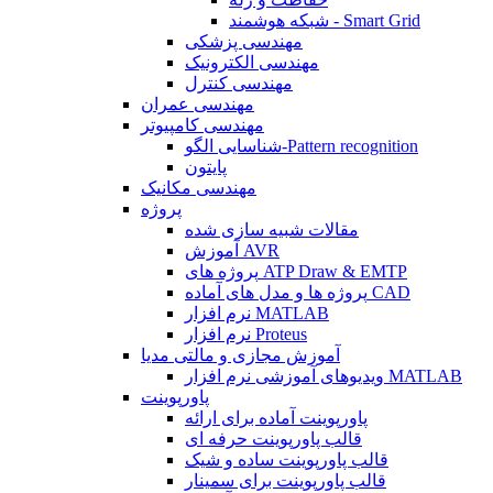
شبکه هوشمند - Smart Grid
مهندسی پزشکی
مهندسی الکترونیک
مهندسی کنترل
مهندسی عمران
مهندسی کامپیوتر
شناسایی الگو-Pattern recognition
پایتون
مهندسی مکانیک
پروژه
مقالات شبیه سازی شده
آموزش AVR
پروژه های ATP Draw & EMTP
پروژه ها و مدل های آماده CAD
نرم افزار MATLAB
نرم افزار Proteus
آموزش مجازی و مالتی مدیا
ویدیوهای آموزشی نرم افزار MATLAB
پاورپوینت
پاورپوینت آماده برای ارائه
قالب پاورپوینت حرفه ای
قالب پاورپوینت ساده و شیک
قالب پاورپوینت برای سمینار