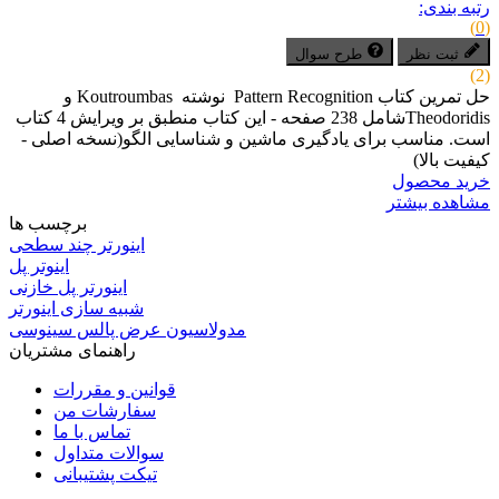
رتبه بندی:
(0)
ثبت نظر
طرح سوال
(2)
حل تمرین کتاب Pattern Recognition نوشته Koutroumbas و
Theodoridisشامل 238 صفحه - این کتاب منطبق بر ویرایش 4 کتاب
است. مناسب برای یادگیری ماشین و شناسایی الگو(نسخه اصلی -
کیفیت بالا)
خرید محصول
مشاهده بیشتر
برچسب ها
اینورتر چند سطحی
اینوتر پل
اینورتر پل خازنی
شبیه سازی اینورتر
مدولاسیون عرض پالس سینوسی
راهنمای مشتریان
قوانین و مقررات
سفارشات من
تماس با ما
سوالات متداول
تیکت پشتیبانی