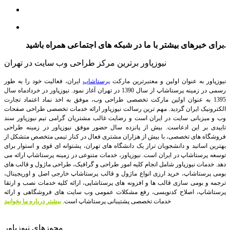
برای خبرهای بیشتر با ما در شبکه های اجتماعی همراه باشید.
نیوزپاور برترین مرکز طراحی وب سایت در تهران
نیوزپاور به عنوان اولین و معتبرترین مارکت
پرستاشاپ
ایران، فعالیت خود را به طور
رسمی در زمینه پرستاشاپ از سال 1390 در تهران آغاز نمود. نیوزپاور در خردادماه سال
1395 به عنوان اولین مارکت تخصصی طراحی وب، موفق به اخذ نماد اعتماد تجارت
الکترونیک ایران گردید. مهم ترین رسالت نیوزپاور ارائه خدمات تخصصی طراحی صفحات
وب و میزبانی سایت در ایران است و رضایت غالب مشتریان گرامی تیم نیوزپاور سند
تاییدی بر این ادعاست. بیش از پانزده سال حضور موفق نیوزپاور در زمینه طراحی
فروشگاه های تخصصی، با بیش از هزاران مشتری فعال در کنار تیمی متخصص متشکل از
بهترین اساتید و دانشجویان تراز یک دانشگاه های تهران، پشتوانه ای قوی و استوار برای
توسعه پرستاشاپ در ایران است.
نیوزپاور، خدمات متنوعی در زمینه پرستاشاپ ارائه می
دهد. خدمات نیوزپاور شامل انجام کلیه امور طراحی و گرافیک، طراحی ماژول و قالب های
بومی پرستاشاپ، خرید ارزی انواع ماژول و قالب پرستاشاپ خارجی اصل و اوریجینال،
ترجمه و بومی سازی قالب ها و افزونه های پرستاشاپی، ارائه کلیه خدمات نصب و ارتقا
پرستاشاپ، اصلاح کدنویسی، رفع مشکلات عمومی وب سایت های فروشگاهی و ارائه
خدمات تخصصی پشتیبانی پرستاشاپ است.
بیشتر درباره ما بخوانید
مجوزهای نیوزپاور