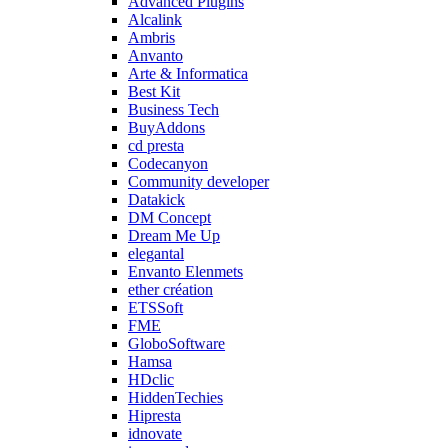
Advanced Plugins
Alcalink
Ambris
Anvanto
Arte & Informatica
Best Kit
Business Tech
BuyAddons
cd presta
Codecanyon
Community developer
Datakick
DM Concept
Dream Me Up
elegantal
Envanto Elenmets
ether création
ETSSoft
FME
GloboSoftware
Hamsa
HDclic
HiddenTechies
Hipresta
idnovate