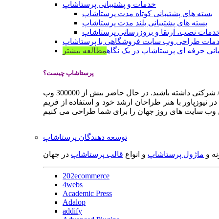
خدمات و پشتیبانی پرستاشاپ
بسته های پشتیبانی کوتاه مدت پرستاشاپ
بسته های پشتیبانی بلند مدت پرستاشاپ
دمات نصب، ارتقا و بروزرسانی پرستاشاپ
مات طراحی وب سایت فروشگاهی با پرستاشاپ
انی حرفه ای پرستاشاپ در یک نگاه
مطالعه بیشتر
پرستاشاپ چیست؟
پرستاشاپ یک سیستم مدیریت وب سایت / فروشگاه آنلاین اپن سورس است که به شما کمک می کند به سرعت یک وب سایت فروشگاهی / شرکتی داشته باشید. در حال حاضر بیش از 300000 وب
 نیوزپاور با هنر طراحان ارشد خود و استفاده از فریم
توسعه دهندگان پرستاشاپ
نه و
ماژول پرستاشاپ
و انواع
قالب پرستاشاپ
در جهان
202ecommerce
4webs
Academic Press
Adalop
addify