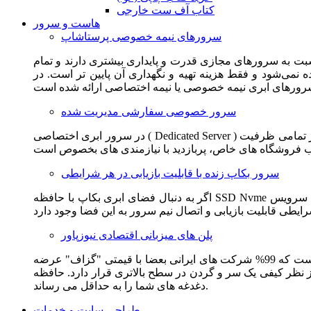
کتاب آف ست خارجی
هاست و سرور
سرورهای نیمه خصوصی پرستاشاپ
سبت به سرورهای مجازی قدرت و پایداری بیشتری دارند و تمام
می‌شود و فقط هزینه تهیه و نگهداری آن پایین تر است. در
سرور خصوصی سفارشی مدیریت شده
در سرور ابری اختصاصی ( Dedicated Server ) این امکان برای مشترک فراهم می آید که از تمامی ظرفیت CPU و RAM به همراه سایر امکانات سخت افزاری به طور کامل و بدون به اشتراک گذاشتن با
سرور بکاپ زنده با قابلیت بازیابی در هر شرایطی
اگر به دنبال فضای ابری بکاپ با حافظه SSD Nvme واقعی قدرتمند از شرکت هتزنر آلمان برای وب سایت خود هستید. این سرویس مناسب شماست. یک نسخه زنده از وب سایت شما در این سرویس
پلن های میزبانی اقتصادی نیوزپاور
این سرویس مناسب فروشگاه ها و وب سایت های تازه تاسیس و کم بازدید است. این سرویس از نظر فنی مشابه همان هاست اشتراکی است که 99% شرکت های ایرانی بعضا با قیمتی "گزاف" عرضه
 بالاتری قرار دارد. حافظه SSD Nvme، فضای کاملا ابری، امنیت و پایداری عالی همه چیز را برای ایجاد یک فروشگاه جدید فراهم می کند و
دغدغه های شما را به حداقل می رساند.
طراحی سایت و خدمات