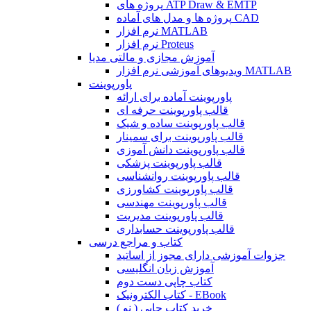
پروژه های ATP Draw & EMTP
پروژه ها و مدل های آماده CAD
نرم افزار MATLAB
نرم افزار Proteus
آموزش مجازی و مالتی مدیا
ویدیوهای آموزشی نرم افزار MATLAB
پاورپوینت
پاورپوینت آماده برای ارائه
قالب پاورپوینت حرفه ای
قالب پاورپوینت ساده و شیک
قالب پاورپوینت برای سمینار
قالب پاورپوینت دانش آموزی
قالب پاورپوینت پزشکی
قالب پاورپوینت روانشناسی
قالب پاورپوینت کشاورزی
قالب پاورپوینت مهندسی
قالب پاورپوینت مدیریت
قالب پاورپوینت حسابداری
کتاب و مراجع درسی
جزوات آموزشی دارای مجوز از اساتید
آموزش زبان انگلیسی
کتاب چاپی دست دوم
کتاب الکترونیک - EBook
خرید کتاب چاپی ( نو )