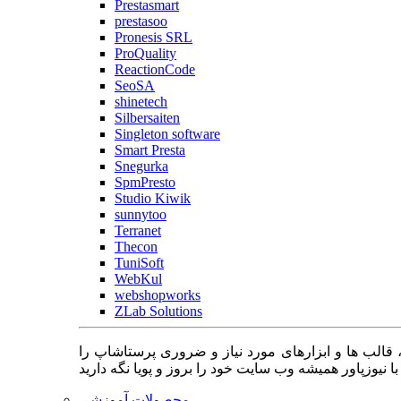
Prestasmart
prestasoo
Pronesis SRL
ProQuality
ReactionCode
SeoSA
shinetech
Silbersaiten
Singleton software
Smart Presta
Snegurka
SpmPresto
Studio Kiwik
sunnytoo
Terranet
Thecon
TuniSoft
WebKul
webshopworks
ZLab Solutions
 قالب ها و ابزارهای مورد نیاز و ضروری پرستاشاپ را
محصولات آموزشی