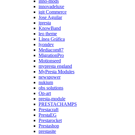
inno-mods
innovadeluxe
iqit Commerce
Jose Aguilar
jpresta
KnowBand
leo theme
Línea Gráfica
lyondev
Mediacom87
MigrationPro
Motionseed
mypresta england
MyPresta Modules
newspower
nukium
obs solutions
Op-art
presta-module
PRESTACHAMPS
Prestacraft
PrestaEG
Prestarocket
Prestashop
prestasite