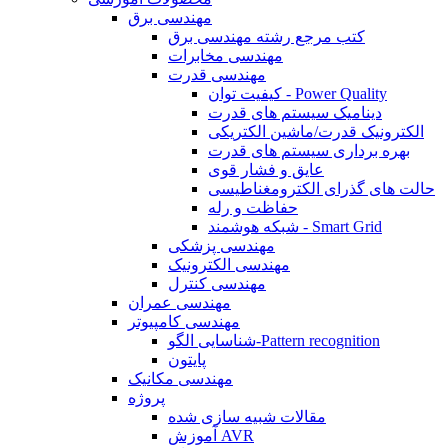
مهندسی برق
کتب مرجع رشته مهندسی برق
مهندسی مخابرات
مهندسی قدرت
کیفیت توان - Power Quality
دینامیک سیستم های قدرت
الکترونیک قدرت/ماشین الکتریکی
بهره برداری سیستم های قدرت
عایق و فشار قوی
حالت های گذرای الکترومغناطیسی
حفاظت و رله
شبکه هوشمند - Smart Grid
مهندسی پزشکی
مهندسی الکترونیک
مهندسی کنترل
مهندسی عمران
مهندسی کامپیوتر
شناسایی الگو-Pattern recognition
پایتون
مهندسی مکانیک
پروژه
مقالات شبیه سازی شده
آموزش AVR