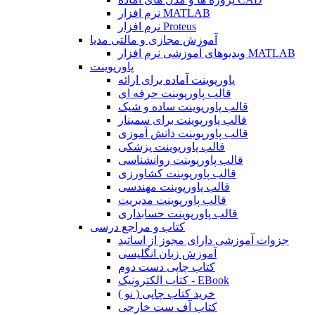
نرم افزار MATLAB
نرم افزار Proteus
آموزش مجازی و مالتی مدیا
ویدیوهای آموزشی نرم افزار MATLAB
پاورپوینت
پاورپوینت آماده برای ارائه
قالب پاورپوینت حرفه ای
قالب پاورپوینت ساده و شیک
قالب پاورپوینت برای سمینار
قالب پاورپوینت دانش آموزی
قالب پاورپوینت پزشکی
قالب پاورپوینت روانشناسی
قالب پاورپوینت کشاورزی
قالب پاورپوینت مهندسی
قالب پاورپوینت مدیریت
قالب پاورپوینت حسابداری
کتاب و مراجع درسی
جزوات آموزشی دارای مجوز از اساتید
آموزش زبان انگلیسی
کتاب چاپی دست دوم
کتاب الکترونیک - EBook
خرید کتاب چاپی ( نو )
کتاب آف ست خارجی