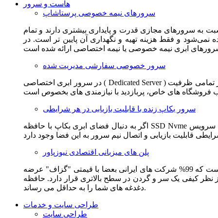
هاست و سرور
سرورهای نیمه خصوصی پرستاشاپ
سبت به سرورهای مجازی قدرت و پایداری بیشتری دارند و تمام
می‌شود و فقط هزینه تهیه و نگهداری آن پایین تر است. در
سرور خصوصی سفارشی مدیریت شده
در سرور ابری اختصاصی ( Dedicated Server ) این امکان برای مشترک فراهم می آید که از تمامی ظرفیت CPU و RAM به همراه سایر امکانات سخت افزاری به طور کامل و بدون به اشتراک گذاشتن با
سرور بکاپ زنده با قابلیت بازیابی در هر شرایطی
اگر به دنبال فضای ابری بکاپ با حافظه SSD Nvme واقعی قدرتمند از شرکت هتزنر آلمان برای وب سایت خود هستید. این سرویس مناسب شماست. یک نسخه زنده از وب سایت شما در این سرویس
پلن های میزبانی اقتصادی نیوزپاور
این سرویس مناسب فروشگاه ها و وب سایت های تازه تاسیس و کم بازدید است. این سرویس از نظر فنی مشابه همان هاست اشتراکی است که 99% شرکت های ایرانی بعضا با قیمتی "گزاف" عرضه
 بالاتری قرار دارد. حافظه SSD Nvme، فضای کاملا ابری، امنیت و پایداری عالی همه چیز را برای ایجاد یک فروشگاه جدید فراهم می کند و
دغدغه های شما را به حداقل می رساند.
طراحی سایت و خدمات
طراحی سایت