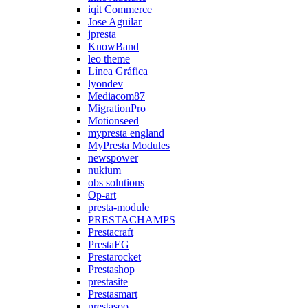
iqit Commerce
Jose Aguilar
jpresta
KnowBand
leo theme
Línea Gráfica
lyondev
Mediacom87
MigrationPro
Motionseed
mypresta england
MyPresta Modules
newspower
nukium
obs solutions
Op-art
presta-module
PRESTACHAMPS
Prestacraft
PrestaEG
Prestarocket
Prestashop
prestasite
Prestasmart
prestasoo