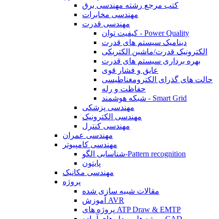
کتب مرجع رشته مهندسی برق
مهندسی مخابرات
مهندسی قدرت
کیفیت توان - Power Quality
دینامیک سیستم های قدرت
الکترونیک قدرت/ماشین الکتریکی
بهره برداری سیستم های قدرت
عایق و فشار قوی
حالت های گذرای الکترومغناطیسی
حفاظت و رله
شبکه هوشمند - Smart Grid
مهندسی پزشکی
مهندسی الکترونیک
مهندسی کنترل
مهندسی عمران
مهندسی کامپیوتر
شناسایی الگو-Pattern recognition
پایتون
مهندسی مکانیک
پروژه
مقالات شبیه سازی شده
آموزش AVR
پروژه های ATP Draw & EMTP
پروژه ها و مدل های آماده CAD