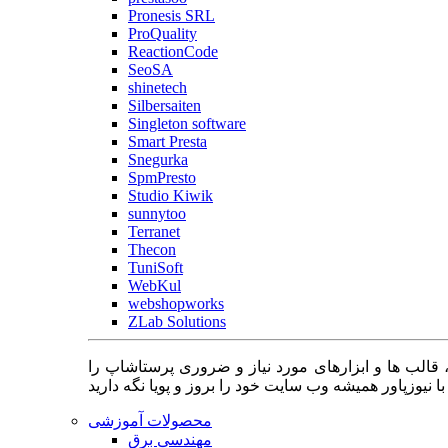
Pronesis SRL
ProQuality
ReactionCode
SeoSA
shinetech
Silbersaiten
Singleton software
Smart Presta
Snegurka
SpmPresto
Studio Kiwik
sunnytoo
Terranet
Thecon
TuniSoft
WebKul
webshopworks
ZLab Solutions
 قالب ها و ابزارهای مورد نیاز و ضروری پرستاشاپ را
محصولات آموزشی
مهندسی برق