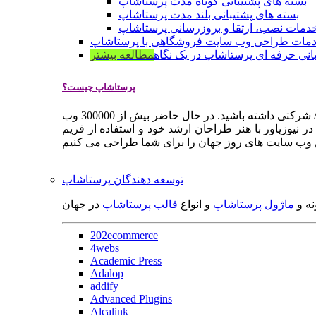
بسته های پشتیبانی کوتاه مدت پرستاشاپ
بسته های پشتیبانی بلند مدت پرستاشاپ
دمات نصب، ارتقا و بروزرسانی پرستاشاپ
مات طراحی وب سایت فروشگاهی با پرستاشاپ
انی حرفه ای پرستاشاپ در یک نگاه
مطالعه بیشتر
پرستاشاپ چیست؟
پرستاشاپ یک سیستم مدیریت وب سایت / فروشگاه آنلاین اپن سورس است که به شما کمک می کند به سرعت یک وب سایت فروشگاهی / شرکتی داشته باشید. در حال حاضر بیش از 300000 وب
 نیوزپاور با هنر طراحان ارشد خود و استفاده از فریم
توسعه دهندگان پرستاشاپ
نه و
ماژول پرستاشاپ
و انواع
قالب پرستاشاپ
در جهان
202ecommerce
4webs
Academic Press
Adalop
addify
Advanced Plugins
Alcalink