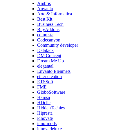
Ambris
Anvanto
Arte & Informatica
Best Kit
Business Tech
BuyAddons
cd presta
Codecanyon
Community developer
Datakick
DM Concept
Dream Me Up
elegantal
Envanto Elenmets
ether création
ETSSoft
FME
GloboSoftware
Hamsa
HDclic
HiddenTechies
Hipresta
idnovate
inno-mods
innovadeluxe