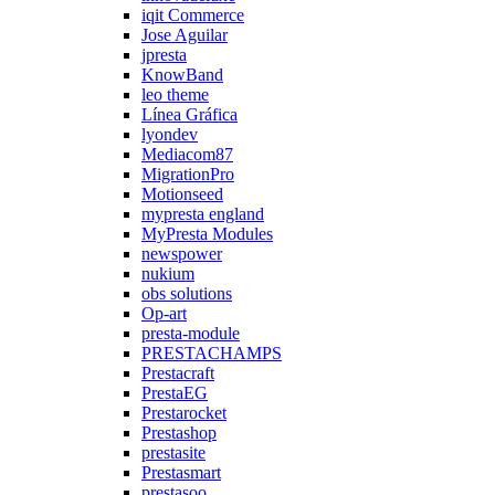
iqit Commerce
Jose Aguilar
jpresta
KnowBand
leo theme
Línea Gráfica
lyondev
Mediacom87
MigrationPro
Motionseed
mypresta england
MyPresta Modules
newspower
nukium
obs solutions
Op-art
presta-module
PRESTACHAMPS
Prestacraft
PrestaEG
Prestarocket
Prestashop
prestasite
Prestasmart
prestasoo