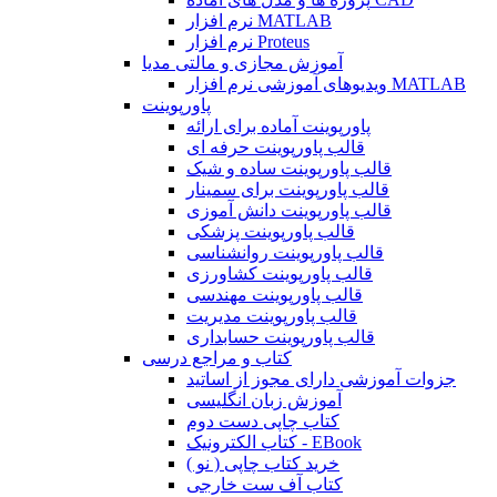
نرم افزار MATLAB
نرم افزار Proteus
آموزش مجازی و مالتی مدیا
ویدیوهای آموزشی نرم افزار MATLAB
پاورپوینت
پاورپوینت آماده برای ارائه
قالب پاورپوینت حرفه ای
قالب پاورپوینت ساده و شیک
قالب پاورپوینت برای سمینار
قالب پاورپوینت دانش آموزی
قالب پاورپوینت پزشکی
قالب پاورپوینت روانشناسی
قالب پاورپوینت کشاورزی
قالب پاورپوینت مهندسی
قالب پاورپوینت مدیریت
قالب پاورپوینت حسابداری
کتاب و مراجع درسی
جزوات آموزشی دارای مجوز از اساتید
آموزش زبان انگلیسی
کتاب چاپی دست دوم
کتاب الکترونیک - EBook
خرید کتاب چاپی ( نو )
کتاب آف ست خارجی