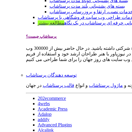
بسته های پشتیبانی کوتاه مدت پرستاشاپ
بسته های پشتیبانی بلند مدت پرستاشاپ
دمات نصب، ارتقا و بروزرسانی پرستاشاپ
مات طراحی وب سایت فروشگاهی با پرستاشاپ
انی حرفه ای پرستاشاپ در یک نگاه
مطالعه بیشتر
پرستاشاپ چیست؟
پرستاشاپ یک سیستم مدیریت وب سایت / فروشگاه آنلاین اپن سورس است که به شما کمک می کند به سرعت یک وب سایت فروشگاهی / شرکتی داشته باشید. در حال حاضر بیش از 300000 وب
 نیوزپاور با هنر طراحان ارشد خود و استفاده از فریم
توسعه دهندگان پرستاشاپ
نه و
ماژول پرستاشاپ
و انواع
قالب پرستاشاپ
در جهان
202ecommerce
4webs
Academic Press
Adalop
addify
Advanced Plugins
Alcalink