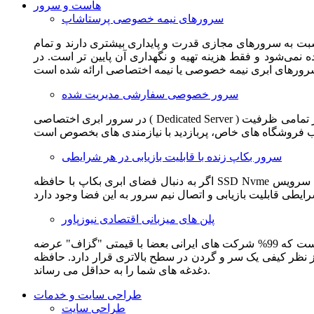
هاست و سرور
سرورهای نیمه خصوصی پرستاشاپ
سبت به سرورهای مجازی قدرت و پایداری بیشتری دارند و تمام
می‌شود و فقط هزینه تهیه و نگهداری آن پایین تر است. در
سرور خصوصی سفارشی مدیریت شده
در سرور ابری اختصاصی ( Dedicated Server ) این امکان برای مشترک فراهم می آید که از تمامی ظرفیت CPU و RAM به همراه سایر امکانات سخت افزاری به طور کامل و بدون به اشتراک گذاشتن با
سرور بکاپ زنده با قابلیت بازیابی در هر شرایطی
اگر به دنبال فضای ابری بکاپ با حافظه SSD Nvme واقعی قدرتمند از شرکت هتزنر آلمان برای وب سایت خود هستید. این سرویس مناسب شماست. یک نسخه زنده از وب سایت شما در این سرویس
پلن های میزبانی اقتصادی نیوزپاور
این سرویس مناسب فروشگاه ها و وب سایت های تازه تاسیس و کم بازدید است. این سرویس از نظر فنی مشابه همان هاست اشتراکی است که 99% شرکت های ایرانی بعضا با قیمتی "گزاف" عرضه
 بالاتری قرار دارد. حافظه SSD Nvme، فضای کاملا ابری، امنیت و پایداری عالی همه چیز را برای ایجاد یک فروشگاه جدید فراهم می کند و
دغدغه های شما را به حداقل می رساند.
طراحی سایت و خدمات
طراحی سایت