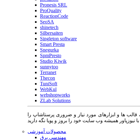
Pronesis SRL
ProQuality
ReactionCode
SeoSA
shinetech
Silbersaiten
Singleton software
Smart Presta
Snegurka
SpmPresto
Studio Kiwik
sunnytoo
Terranet
Thecon
TuniSoft
WebKul
webshopworks
ZLab Solutions
 قالب ها و ابزارهای مورد نیاز و ضروری پرستاشاپ را
محصولات آموزشی
مهندسی برق