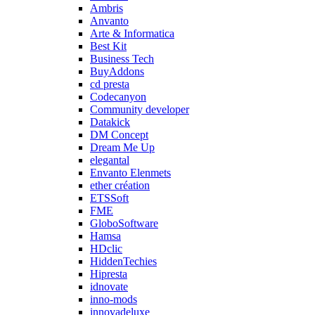
Ambris
Anvanto
Arte & Informatica
Best Kit
Business Tech
BuyAddons
cd presta
Codecanyon
Community developer
Datakick
DM Concept
Dream Me Up
elegantal
Envanto Elenmets
ether création
ETSSoft
FME
GloboSoftware
Hamsa
HDclic
HiddenTechies
Hipresta
idnovate
inno-mods
innovadeluxe