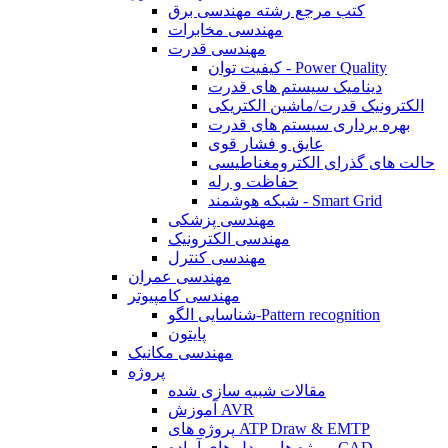
کتب مرجع رشته مهندسی برق
مهندسی مخابرات
مهندسی قدرت
کیفیت توان - Power Quality
دینامیک سیستم های قدرت
الکترونیک قدرت/ماشین الکتریکی
بهره برداری سیستم های قدرت
عایق و فشار قوی
حالت های گذرای الکترومغناطیسی
حفاظت و رله
شبکه هوشمند - Smart Grid
مهندسی پزشکی
مهندسی الکترونیک
مهندسی کنترل
مهندسی عمران
مهندسی کامپیوتر
شناسایی الگو-Pattern recognition
پایتون
مهندسی مکانیک
پروژه
مقالات شبیه سازی شده
آموزش AVR
پروژه های ATP Draw & EMTP
پروژه ها و مدل های آماده CAD