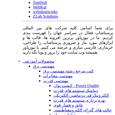
TuniSoft
WebKul
webshopworks
ZLab Solutions
برای شما اسامی کلیه شرکت های بین المللی
پرستاشاپ فعال در سراسر جهان را فهرست بندی
کردیم. ما در نیوزپاور برترین افزونه ها، قالب ها و
ابزارهای مورد نیاز و ضروری پرستاشاپ را طراحی،
خریداری، فارسی سازی و عرضه می کنیم. با نیوزپاور
همیشه وب سایت خود را بروز و پویا نگه دارید.
محصولات آموزشی
مهندسی برق
کتب مرجع رشته مهندسی برق
مهندسی مخابرات
مهندسی قدرت
کیفیت توان - Power Quality
دینامیک سیستم های قدرت
الکترونیک قدرت/ماشین الکتریکی
بهره برداری سیستم های قدرت
عایق و فشار قوی
حالت های گذرای الکترومغناطیسی
حفاظت و رله