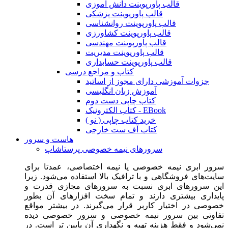
قالب پاورپوینت دانش آموزی
قالب پاورپوینت پزشکی
قالب پاورپوینت روانشناسی
قالب پاورپوینت کشاورزی
قالب پاورپوینت مهندسی
قالب پاورپوینت مدیریت
قالب پاورپوینت حسابداری
کتاب و مراجع درسی
جزوات آموزشی دارای مجوز از اساتید
آموزش زبان انگلیسی
کتاب چاپی دست دوم
کتاب الکترونیک - EBook
خرید کتاب چاپی ( نو )
کتاب آف ست خارجی
هاست و سرور
سرورهای نیمه خصوصی پرستاشاپ
سرور ابری نیمه خصوصی یا نیمه اختصاصی، عمدتا برای
سایت‌های فروشگاهی و با ترافیک بالا استفاده می‌شود. زیرا
این سرورهای ابری نسبت به سرورهای مجازی قدرت و
پایداری بیشتری دارند و تمام سخت افزارهای آن بطور
خصوصی در اختیار کاربر قرار می‌گیرند. در بیشتر مواقع
تفاوتی بین سرور نیمه خصوصی و سرور خصوصی دیده
نمی‌شود و فقط هزینه تهیه و نگهداری آن پایین تر است. در