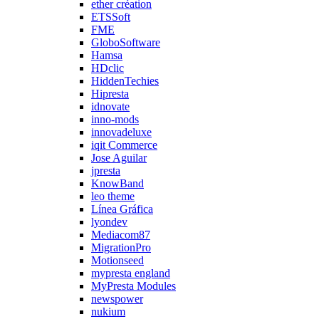
ether création
ETSSoft
FME
GloboSoftware
Hamsa
HDclic
HiddenTechies
Hipresta
idnovate
inno-mods
innovadeluxe
iqit Commerce
Jose Aguilar
jpresta
KnowBand
leo theme
Línea Gráfica
lyondev
Mediacom87
MigrationPro
Motionseed
mypresta england
MyPresta Modules
newspower
nukium