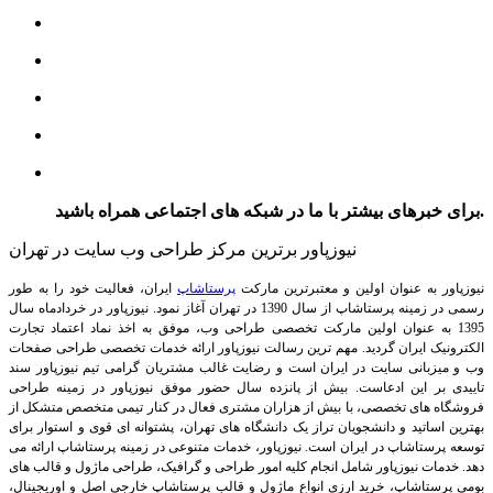
برای خبرهای بیشتر با ما در شبکه های اجتماعی همراه باشید.
نیوزپاور برترین مرکز طراحی وب سایت در تهران
نیوزپاور به عنوان اولین و معتبرترین مارکت
پرستاشاپ
ایران، فعالیت خود را به طور
رسمی در زمینه پرستاشاپ از سال 1390 در تهران آغاز نمود. نیوزپاور در خردادماه سال
1395 به عنوان اولین مارکت تخصصی طراحی وب، موفق به اخذ نماد اعتماد تجارت
الکترونیک ایران گردید. مهم ترین رسالت نیوزپاور ارائه خدمات تخصصی طراحی صفحات
وب و میزبانی سایت در ایران است و رضایت غالب مشتریان گرامی تیم نیوزپاور سند
تاییدی بر این ادعاست. بیش از پانزده سال حضور موفق نیوزپاور در زمینه طراحی
فروشگاه های تخصصی، با بیش از هزاران مشتری فعال در کنار تیمی متخصص متشکل از
بهترین اساتید و دانشجویان تراز یک دانشگاه های تهران، پشتوانه ای قوی و استوار برای
توسعه پرستاشاپ در ایران است.
نیوزپاور، خدمات متنوعی در زمینه پرستاشاپ ارائه می
دهد. خدمات نیوزپاور شامل انجام کلیه امور طراحی و گرافیک، طراحی ماژول و قالب های
بومی پرستاشاپ، خرید ارزی انواع ماژول و قالب پرستاشاپ خارجی اصل و اوریجینال،