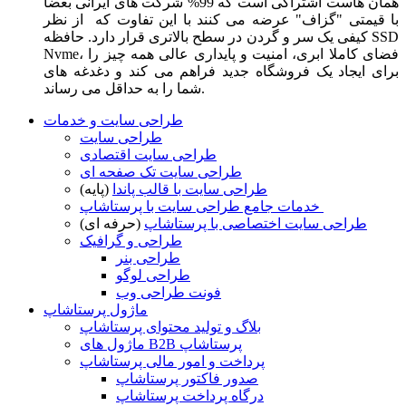
همان هاست اشتراکی است که 99% شرکت های ایرانی بعضا
با قیمتی "گزاف" عرضه می کنند با این تفاوت که از نظر
کیفی یک سر و گردن در سطح بالاتری قرار دارد. حافظه SSD
Nvme، فضای کاملا ابری، امنیت و پایداری عالی همه چیز را
برای ایجاد یک فروشگاه جدید فراهم می کند و دغدغه های
شما را به حداقل می رساند.
طراحی سایت و خدمات
طراحی سایت
طراحی سایت اقتصادی
طراحی سایت تک صفحه ای
طراحی سایت با قالب پاندا
(پایه)
خدمات جامع طراحی سایت با پرستاشاپ
طراحی سایت اختصاصی با پرستاشاپ
(حرفه ای)
طراحی و گرافیک
طراحی بنر
طراحی لوگو
فونت طراحی وب
ماژول پرستاشاپ
بلاگ و تولید محتوای پرستاشاپ
ماژول های B2B پرستاشاپ
پرداخت و امور مالی پرستاشاپ
صدور فاکتور پرستاشاپ
درگاه پرداخت پرستاشاپ