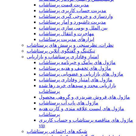
مدیریت قیمت پرستاشاپ
مدیریت حساب کاربری پرستاشاپ
واردسازی و خروجی گیری پرستاشاپ
مدیریت داشبورد و آمار پرستاشاپ
بین الملل و بومی سازی پرستاشاپ
مهاجرت و انتقال پرستاشاپ
ابزارهای مدیریت پرستاشاپ
نظرات، نظرسنجی و پرسش های پرستاشاپ
تیکتینگ و گفتگوی آنلاین پرستاشاپ
امتیاز وفاداری پرستاشاپ و بازاریابی
ماژول های پیامک و خبرنامه پرستاشاپ
ماژول های تخفیف و هدیه پرستاشاپ
ماژول های بازاریابی و عضویابی پرستاشاپ
ماژول های امتیاز وفاداری پرستاشاپ
بازاریابی مجدد و سبدهای خرید رها شده
پرستاشاپ
ماژول های فروش ضربدری و گروهی محصول
ماژول های پاپ آپ پرستاشاپ
ماژول های لیست علاقه مندی و کارت هدیه
پرستاشاپ
ماژول های مناقصه پرستاشاپ و حساب کاربری
vip
شبکه های اجتماعی پرستاشاپ