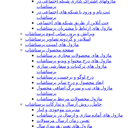
ماژولهای اشتراک‌ گذاری شبکه اجتماعی در
پرستاشاپ
ثبت نام و ورود با شبکه های اجتماعی در
پرستاشاپ
چت آنلاین از طریق شبکه های اجتماعی
ماژول های ارتباط با مشتریان پرستاشاپ
ویرایش و بروزرسانی انبوه پرستاشاپ
اسلایدر و گردونه تصاویر پرستاشاپ
ماژول های امنیت پرستاشاپ
صفحه محصول پرستاشاپ
ماژول های محصولات مجازی پرستاشاپ
ماژول های درج محتوا و ویدیو پرستاشاپ
ماژول های ترکیبات و سفارشی سازی
پرستاشاپ
درج لوگو و برچسب پرستاشاپ
ابعاد محصول و درج سایز پرستاشاپ
ماژول های تب و سربرگ اضافی محصول
پرستاشاپ
ماژول محصولات مرتبط پرستاشاپ
حامل، روش ارسال و تدارکات پرستاشاپ
مدیریت موجودی و انبار
ماژول های آماده سازی و ارسال در پرستاشاپ
تعیین زمان ارسال مرسولات
ماژول های تعیین هزینه ارسال