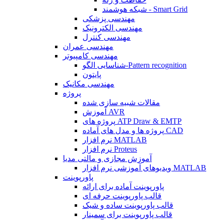
شبکه هوشمند - Smart Grid
مهندسی پزشکی
مهندسی الکترونیک
مهندسی کنترل
مهندسی عمران
مهندسی کامپیوتر
شناسایی الگو-Pattern recognition
پایتون
مهندسی مکانیک
پروژه
مقالات شبیه سازی شده
آموزش AVR
پروژه های ATP Draw & EMTP
پروژه ها و مدل های آماده CAD
نرم افزار MATLAB
نرم افزار Proteus
آموزش مجازی و مالتی مدیا
ویدیوهای آموزشی نرم افزار MATLAB
پاورپوینت
پاورپوینت آماده برای ارائه
قالب پاورپوینت حرفه ای
قالب پاورپوینت ساده و شیک
قالب پاورپوینت برای سمینار