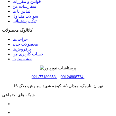
قوانین و مقررات
سفارشات من
تماس با ما
سوالات متداول
تیکت پشتیبانی
کاتالوگ محصولات
حراجی‌ها
محصولات جدید
پرفروش‌ها
حساب کاربری من
نقشه سایت
021-77189358
|
09124808734
تهران، نارمک، میدان 48، کوچه شهید سیاوش، پلاک 16
شبکه های اجتماعی