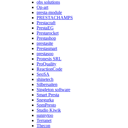
obs solutions
Op-art
presta-module
PRESTACHAMPS
Prestacraft
PrestaEG
Prestarocket
Prestashop
prestasite
Prestasmart
prestasoo
Pronesis SRL
ProQuality
ReactionCode
SeoSA
shinetech
Silbersaiten
Singleton software
Smart Presta
Snegurka
SpmPresto
Studio Kiwik
sunnytoo
Terranet
Thecon