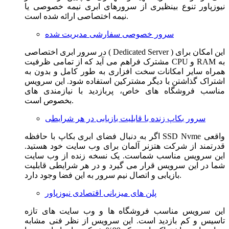
نیوزپاور تنوع بینظیری از سرورهای ابری نیمه خصوصی یا
نیمه اختصاصی ارائه شده است.
سرور خصوصی سفارشی مدیریت شده
در سرور ابری اختصاصی ( Dedicated Server ) این امکان برای
مشترک فراهم می آید که از تمامی ظرفیت CPU و RAM به
همراه سایر امکانات سخت افزاری به طور کامل و بدون به
اشتراک گذاشتن با دیگر مشترکین استفاده شود. این سرویس
مناسب فروشگاه های خاص، پربازدید با نیازمندی های
بخصوص است.
سرور بکاپ زنده با قابلیت بازیابی در هر شرایطی
اگر به دنبال فضای ابری بکاپ با حافظه SSD Nvme واقعی
قدرتمند از شرکت هتزنر آلمان برای وب سایت خود هستید.
این سرویس مناسب شماست. یک نسخه زنده از وب سایت
شما در این سرویس قرار می گیرد و در هر شرایطی قابلیت
بازیابی و اتصال نیم سرور به این فضا وجود دارد.
پلن های میزبانی اقتصادی نیوزپاور
این سرویس مناسب فروشگاه ها و وب سایت های تازه
تاسیس و کم بازدید است. این سرویس از نظر فنی مشابه