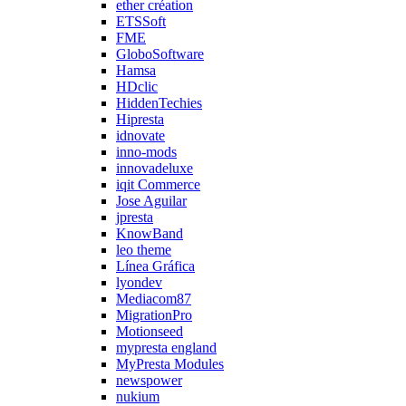
ether création
ETSSoft
FME
GloboSoftware
Hamsa
HDclic
HiddenTechies
Hipresta
idnovate
inno-mods
innovadeluxe
iqit Commerce
Jose Aguilar
jpresta
KnowBand
leo theme
Línea Gráfica
lyondev
Mediacom87
MigrationPro
Motionseed
mypresta england
MyPresta Modules
newspower
nukium