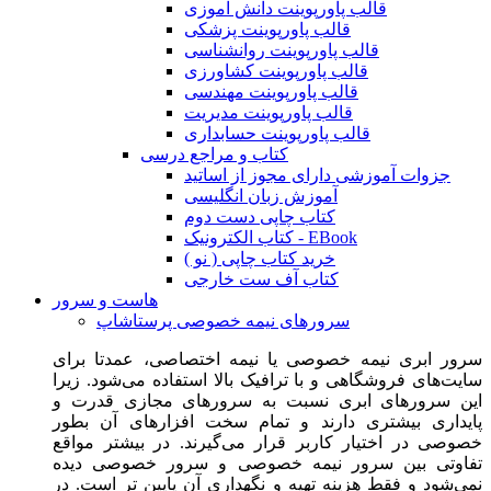
قالب پاورپوینت دانش آموزی
قالب پاورپوینت پزشکی
قالب پاورپوینت روانشناسی
قالب پاورپوینت کشاورزی
قالب پاورپوینت مهندسی
قالب پاورپوینت مدیریت
قالب پاورپوینت حسابداری
کتاب و مراجع درسی
جزوات آموزشی دارای مجوز از اساتید
آموزش زبان انگلیسی
کتاب چاپی دست دوم
کتاب الکترونیک - EBook
خرید کتاب چاپی ( نو )
کتاب آف ست خارجی
هاست و سرور
سرورهای نیمه خصوصی پرستاشاپ
سرور ابری نیمه خصوصی یا نیمه اختصاصی، عمدتا برای
سایت‌های فروشگاهی و با ترافیک بالا استفاده می‌شود. زیرا
این سرورهای ابری نسبت به سرورهای مجازی قدرت و
پایداری بیشتری دارند و تمام سخت افزارهای آن بطور
خصوصی در اختیار کاربر قرار می‌گیرند. در بیشتر مواقع
تفاوتی بین سرور نیمه خصوصی و سرور خصوصی دیده
نمی‌شود و فقط هزینه تهیه و نگهداری آن پایین تر است. در