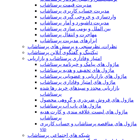
مدیریت قیمت پرستاشاپ
مدیریت حساب کاربری پرستاشاپ
واردسازی و خروجی گیری پرستاشاپ
مدیریت داشبورد و آمار پرستاشاپ
بین الملل و بومی سازی پرستاشاپ
مهاجرت و انتقال پرستاشاپ
ابزارهای مدیریت پرستاشاپ
نظرات، نظرسنجی و پرسش های پرستاشاپ
تیکتینگ و گفتگوی آنلاین پرستاشاپ
امتیاز وفاداری پرستاشاپ و بازاریابی
ماژول های پیامک و خبرنامه پرستاشاپ
ماژول های تخفیف و هدیه پرستاشاپ
ماژول های بازاریابی و عضویابی پرستاشاپ
ماژول های امتیاز وفاداری پرستاشاپ
بازاریابی مجدد و سبدهای خرید رها شده
پرستاشاپ
ماژول های فروش ضربدری و گروهی محصول
ماژول های پاپ آپ پرستاشاپ
ماژول های لیست علاقه مندی و کارت هدیه
پرستاشاپ
ماژول های مناقصه پرستاشاپ و حساب کاربری
vip
شبکه های اجتماعی پرستاشاپ