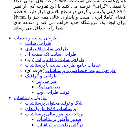
همان هاست اشتراکی است که 99% شرکت های ایرانی بعضا
با قیمتی "گزاف" عرضه می کنند با این تفاوت که از نظر
کیفی یک سر و گردن در سطح بالاتری قرار دارد. حافظه SSD
Nvme، فضای کاملا ابری، امنیت و پایداری عالی همه چیز را
برای ایجاد یک فروشگاه جدید فراهم می کند و دغدغه های
شما را به حداقل می رساند.
طراحی سایت و خدمات
طراحی سایت
طراحی سایت اقتصادی
طراحی سایت تک صفحه ای
طراحی سایت با قالب پاندا
(پایه)
خدمات جامع طراحی سایت با پرستاشاپ
طراحی سایت اختصاصی با پرستاشاپ
(حرفه ای)
طراحی و گرافیک
طراحی بنر
طراحی لوگو
فونت طراحی وب
ماژول پرستاشاپ
بلاگ و تولید محتوای پرستاشاپ
ماژول های B2B پرستاشاپ
پرداخت و امور مالی پرستاشاپ
صدور فاکتور پرستاشاپ
درگاه پرداخت پرستاشاپ