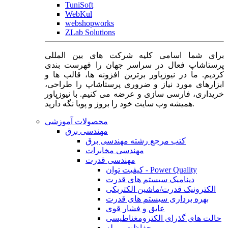
TuniSoft
WebKul
webshopworks
ZLab Solutions
برای شما اسامی کلیه شرکت های بین المللی
پرستاشاپ فعال در سراسر جهان را فهرست بندی
کردیم. ما در نیوزپاور برترین افزونه ها، قالب ها و
ابزارهای مورد نیاز و ضروری پرستاشاپ را طراحی،
خریداری، فارسی سازی و عرضه می کنیم. با نیوزپاور
همیشه وب سایت خود را بروز و پویا نگه دارید.
محصولات آموزشی
مهندسی برق
کتب مرجع رشته مهندسی برق
مهندسی مخابرات
مهندسی قدرت
کیفیت توان - Power Quality
دینامیک سیستم های قدرت
الکترونیک قدرت/ماشین الکتریکی
بهره برداری سیستم های قدرت
عایق و فشار قوی
حالت های گذرای الکترومغناطیسی
حفاظت و رله