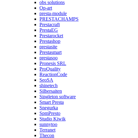
obs solutions
Op-art
presta-module
PRESTACHAMPS
Prestacraft
PrestaEG
Prestarocket
Prestashop
prestasite
Prestasmart
prestasoo
Pronesis SRL
ProQuality
ReactionCode
SeoSA
shinetech
Silbersaiten
Singleton software
Smart Presta
Snegurka
SpmPresto
Studio Kiwik
sunnytoo
Terranet
Thecon