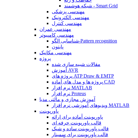
شبکه هوشمند - Smart Grid
مهندسی پزشکی
مهندسی الکترونیک
مهندسی کنترل
مهندسی عمران
مهندسی کامپیوتر
شناسایی الگو-Pattern recognition
پایتون
مهندسی مکانیک
پروژه
مقالات شبیه سازی شده
آموزش AVR
پروژه های ATP Draw & EMTP
پروژه ها و مدل های آماده CAD
نرم افزار MATLAB
نرم افزار Proteus
آموزش مجازی و مالتی مدیا
ویدیوهای آموزشی نرم افزار MATLAB
پاورپوینت
پاورپوینت آماده برای ارائه
قالب پاورپوینت حرفه ای
قالب پاورپوینت ساده و شیک
قالب پاورپوینت برای سمینار