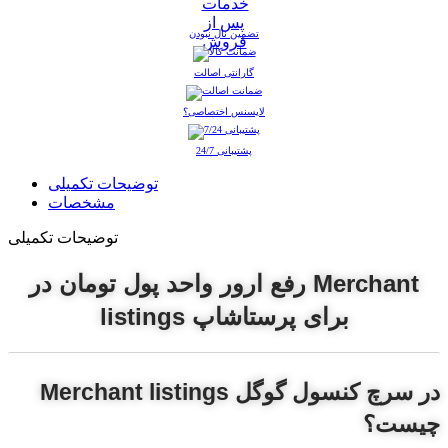
تضمین نال نبودن
گارانتی اصالت
لایسنس اختصاصی؟
پشتیبانی 24/7
توضیحات تکمیلی
مشخصات
توضیحات تکمیلی
رفع ارور واحد پول تومان در Merchant
listings برای پرستاشاپ
Merchant listings در سرچ کنسول گوگل
چیست؟