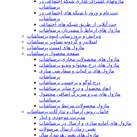
ماژولهای اشتراک‌ گذاری شبکه اجتماعی در
پرستاشاپ
ثبت نام و ورود با شبکه های اجتماعی در
پرستاشاپ
چت آنلاین از طریق شبکه های اجتماعی
ماژول های ارتباط با مشتریان پرستاشاپ
ویرایش و بروزرسانی انبوه پرستاشاپ
اسلایدر و گردونه تصاویر پرستاشاپ
ماژول های امنیت پرستاشاپ
صفحه محصول پرستاشاپ
ماژول های محصولات مجازی پرستاشاپ
ماژول های درج محتوا و ویدیو پرستاشاپ
ماژول های ترکیبات و سفارشی سازی
پرستاشاپ
درج لوگو و برچسب پرستاشاپ
ابعاد محصول و درج سایز پرستاشاپ
ماژول های تب و سربرگ اضافی محصول
پرستاشاپ
ماژول محصولات مرتبط پرستاشاپ
حامل، روش ارسال و تدارکات پرستاشاپ
مدیریت موجودی و انبار
ماژول های آماده سازی و ارسال در پرستاشاپ
تعیین زمان ارسال مرسولات
ماژول های تعیین هزینه ارسال