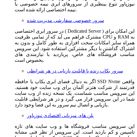
نیوزپاور تنوع بینظیری از سرورهای ابری نیمه خصوصی یا
نیمه اختصاصی ارائه شده است.
سرور خصوصی سفارشی مدیریت شده
در سرور ابری اختصاصی ( Dedicated Server ) این امکان برای
مشترک فراهم می آید که از تمامی ظرفیت CPU و RAM به
همراه سایر امکانات سخت افزاری به طور کامل و بدون به
اشتراک گذاشتن با دیگر مشترکین استفاده شود. این سرویس
مناسب فروشگاه های خاص، پربازدید با نیازمندی های
بخصوص است.
سرور بکاپ زنده با قابلیت بازیابی در هر شرایطی
اگر به دنبال فضای ابری بکاپ با حافظه SSD Nvme واقعی
قدرتمند از شرکت هتزنر آلمان برای وب سایت خود هستید.
این سرویس مناسب شماست. یک نسخه زنده از وب سایت
شما در این سرویس قرار می گیرد و در هر شرایطی قابلیت
بازیابی و اتصال نیم سرور به این فضا وجود دارد.
پلن های میزبانی اقتصادی نیوزپاور
این سرویس مناسب فروشگاه ها و وب سایت های تازه
تاسیس و کم بازدید است. این سرویس از نظر فنی مشابه