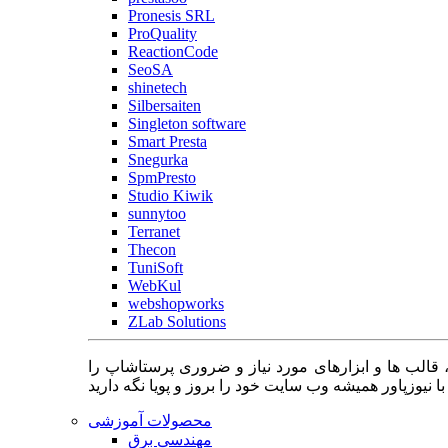
Pronesis SRL
ProQuality
ReactionCode
SeoSA
shinetech
Silbersaiten
Singleton software
Smart Presta
Snegurka
SpmPresto
Studio Kiwik
sunnytoo
Terranet
Thecon
TuniSoft
WebKul
webshopworks
ZLab Solutions
 قالب ها و ابزارهای مورد نیاز و ضروری پرستاشاپ را
محصولات آموزشی
مهندسی برق