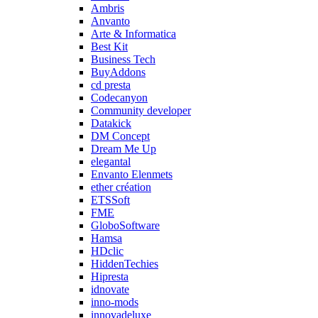
Ambris
Anvanto
Arte & Informatica
Best Kit
Business Tech
BuyAddons
cd presta
Codecanyon
Community developer
Datakick
DM Concept
Dream Me Up
elegantal
Envanto Elenmets
ether création
ETSSoft
FME
GloboSoftware
Hamsa
HDclic
HiddenTechies
Hipresta
idnovate
inno-mods
innovadeluxe