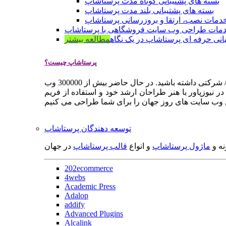
بسته های پشتیبانی کوتاه مدت پرستاشاپ
بسته های پشتیبانی بلند مدت پرستاشاپ
دمات نصب، ارتقا و بروزرسانی پرستاشاپ
مات طراحی وب سایت فروشگاهی با پرستاشاپ
انی حرفه ای پرستاشاپ در یک نگاه
مطالعه بیشتر
پرستاشاپ چیست؟
پرستاشاپ یک سیستم مدیریت وب سایت / فروشگاه آنلاین اپن سورس است که به شما کمک می کند به سرعت یک وب سایت فروشگاهی / شرکتی داشته باشید. در حال حاضر بیش از 300000 وب
 نیوزپاور با هنر طراحان ارشد خود و استفاده از فریم
توسعه دهندگان پرستاشاپ
نه و
ماژول پرستاشاپ
و انواع
قالب پرستاشاپ
در جهان
202ecommerce
4webs
Academic Press
Adalop
addify
Advanced Plugins
Alcalink