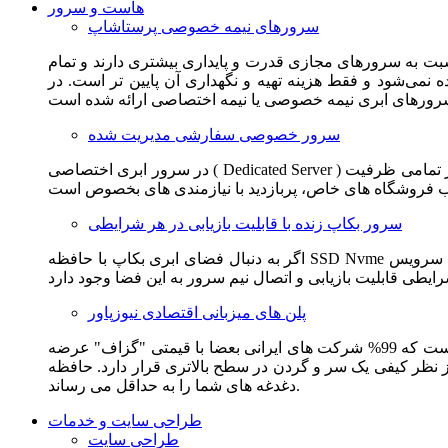
هاست و سرور
سرورهای نیمه خصوصی پرستاشاپ
سبت به سرورهای مجازی قدرت و پایداری بیشتری دارند و تمام
می‌شود و فقط هزینه تهیه و نگهداری آن پایین تر است. در
سرور خصوصی سفارشی مدیریت شده
در سرور ابری اختصاصی ( Dedicated Server ) این امکان برای مشترک فراهم می آید که از تمامی ظرفیت CPU و RAM به همراه سایر امکانات سخت افزاری به طور کامل و بدون به اشتراک گذاشتن با
سرور بکاپ زنده با قابلیت بازیابی در هر شرایطی
اگر به دنبال فضای ابری بکاپ با حافظه SSD Nvme واقعی قدرتمند از شرکت هتزنر آلمان برای وب سایت خود هستید. این سرویس مناسب شماست. یک نسخه زنده از وب سایت شما در این سرویس
پلن های میزبانی اقتصادی نیوزپاور
این سرویس مناسب فروشگاه ها و وب سایت های تازه تاسیس و کم بازدید است. این سرویس از نظر فنی مشابه همان هاست اشتراکی است که 99% شرکت های ایرانی بعضا با قیمتی "گزاف" عرضه
 بالاتری قرار دارد. حافظه SSD Nvme، فضای کاملا ابری، امنیت و پایداری عالی همه چیز را برای ایجاد یک فروشگاه جدید فراهم می کند و
دغدغه های شما را به حداقل می رساند.
طراحی سایت و خدمات
طراحی سایت