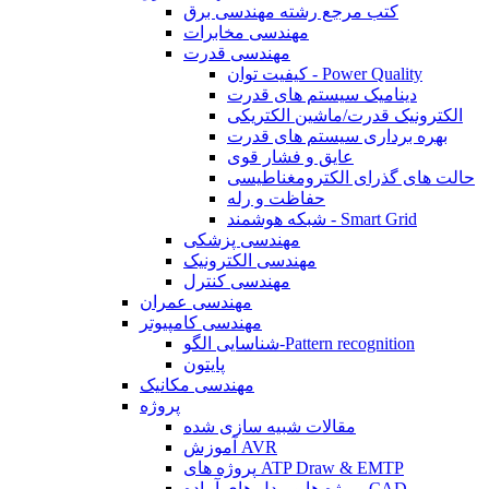
کتب مرجع رشته مهندسی برق
مهندسی مخابرات
مهندسی قدرت
کیفیت توان - Power Quality
دینامیک سیستم های قدرت
الکترونیک قدرت/ماشین الکتریکی
بهره برداری سیستم های قدرت
عایق و فشار قوی
حالت های گذرای الکترومغناطیسی
حفاظت و رله
شبکه هوشمند - Smart Grid
مهندسی پزشکی
مهندسی الکترونیک
مهندسی کنترل
مهندسی عمران
مهندسی کامپیوتر
شناسایی الگو-Pattern recognition
پایتون
مهندسی مکانیک
پروژه
مقالات شبیه سازی شده
آموزش AVR
پروژه های ATP Draw & EMTP
پروژه ها و مدل های آماده CAD