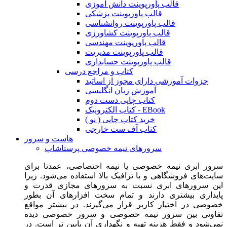
قالب پاورپوینت دانش آموزی
قالب پاورپوینت پزشکی
قالب پاورپوینت روانشناسی
قالب پاورپوینت کشاورزی
قالب پاورپوینت مهندسی
قالب پاورپوینت مدیریت
قالب پاورپوینت حسابداری
کتاب و مراجع درسی
جزوات آموزشی دارای مجوز از اساتید
آموزش زبان انگلیسی
کتاب چاپی دست دوم
کتاب الکترونیک - EBook
خرید کتاب چاپی ( نو )
کتاب آف ست خارجی
هاست و سرور
سرورهای نیمه خصوصی پرستاشاپ
سرور ابری نیمه خصوصی یا نیمه اختصاصی، عمدتا برای
سایت‌های فروشگاهی و با ترافیک بالا استفاده می‌شود. زیرا
این سرورهای ابری نسبت به سرورهای مجازی قدرت و
پایداری بیشتری دارند و تمام سخت افزارهای آن بطور
خصوصی در اختیار کاربر قرار می‌گیرند. در بیشتر مواقع
تفاوتی بین سرور نیمه خصوصی و سرور خصوصی دیده
نمی‌شود و فقط هزینه تهیه و نگهداری آن پایین تر است. در