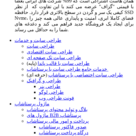
همان هاست اشتراکی است که 99% شرکت های ایرانی بعضا
با قیمتی "گزاف" عرضه می کنند با این تفاوت که از نظر
کیفی یک سر و گردن در سطح بالاتری قرار دارد. حافظه SSD
Nvme، فضای کاملا ابری، امنیت و پایداری عالی همه چیز را
برای ایجاد یک فروشگاه جدید فراهم می کند و دغدغه های
شما را به حداقل می رساند.
طراحی سایت و خدمات
طراحی سایت
طراحی سایت اقتصادی
طراحی سایت تک صفحه ای
طراحی سایت با قالب پاندا
(پایه)
خدمات جامع طراحی سایت با پرستاشاپ
طراحی سایت اختصاصی با پرستاشاپ
(حرفه ای)
طراحی و گرافیک
طراحی بنر
طراحی لوگو
فونت طراحی وب
ماژول پرستاشاپ
بلاگ و تولید محتوای پرستاشاپ
ماژول های B2B پرستاشاپ
پرداخت و امور مالی پرستاشاپ
صدور فاکتور پرستاشاپ
درگاه پرداخت پرستاشاپ