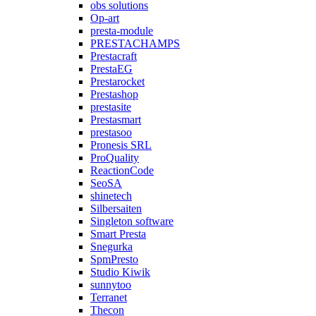
obs solutions
Op-art
presta-module
PRESTACHAMPS
Prestacraft
PrestaEG
Prestarocket
Prestashop
prestasite
Prestasmart
prestasoo
Pronesis SRL
ProQuality
ReactionCode
SeoSA
shinetech
Silbersaiten
Singleton software
Smart Presta
Snegurka
SpmPresto
Studio Kiwik
sunnytoo
Terranet
Thecon