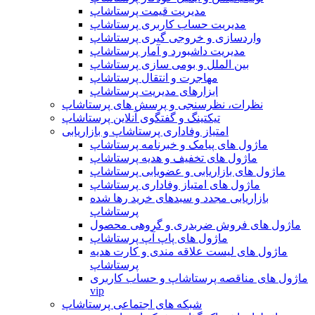
مدیریت قیمت پرستاشاپ
مدیریت حساب کاربری پرستاشاپ
واردسازی و خروجی گیری پرستاشاپ
مدیریت داشبورد و آمار پرستاشاپ
بین الملل و بومی سازی پرستاشاپ
مهاجرت و انتقال پرستاشاپ
ابزارهای مدیریت پرستاشاپ
نظرات، نظرسنجی و پرسش های پرستاشاپ
تیکتینگ و گفتگوی آنلاین پرستاشاپ
امتیاز وفاداری پرستاشاپ و بازاریابی
ماژول های پیامک و خبرنامه پرستاشاپ
ماژول های تخفیف و هدیه پرستاشاپ
ماژول های بازاریابی و عضویابی پرستاشاپ
ماژول های امتیاز وفاداری پرستاشاپ
بازاریابی مجدد و سبدهای خرید رها شده
پرستاشاپ
ماژول های فروش ضربدری و گروهی محصول
ماژول های پاپ آپ پرستاشاپ
ماژول های لیست علاقه مندی و کارت هدیه
پرستاشاپ
ماژول های مناقصه پرستاشاپ و حساب کاربری
vip
شبکه های اجتماعی پرستاشاپ