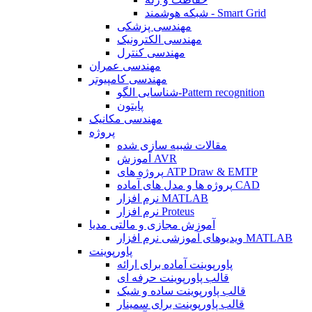
شبکه هوشمند - Smart Grid
مهندسی پزشکی
مهندسی الکترونیک
مهندسی کنترل
مهندسی عمران
مهندسی کامپیوتر
شناسایی الگو-Pattern recognition
پایتون
مهندسی مکانیک
پروژه
مقالات شبیه سازی شده
آموزش AVR
پروژه های ATP Draw & EMTP
پروژه ها و مدل های آماده CAD
نرم افزار MATLAB
نرم افزار Proteus
آموزش مجازی و مالتی مدیا
ویدیوهای آموزشی نرم افزار MATLAB
پاورپوینت
پاورپوینت آماده برای ارائه
قالب پاورپوینت حرفه ای
قالب پاورپوینت ساده و شیک
قالب پاورپوینت برای سمینار