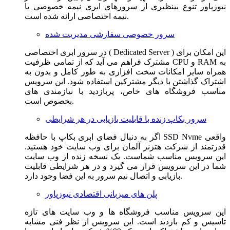
نیوزپاور تنوع بینظیری از سرورهای ابری نیمه خصوصی یا
نیمه اختصاصی ارائه شده است.
سرور خصوصی سفارشی مدیریت شده
در سرور ابری اختصاصی ( Dedicated Server ) این امکان برای
مشترک فراهم می آید که از تمامی ظرفیت CPU و RAM به
همراه سایر امکانات سخت افزاری به طور کامل و بدون به
اشتراک گذاشتن با دیگر مشترکین استفاده شود. این سرویس
مناسب فروشگاه های خاص، پربازدید با نیازمندی های
بخصوص است.
سرور بکاپ زنده با قابلیت بازیابی در هر شرایطی
اگر به دنبال فضای ابری بکاپ با حافظه SSD Nvme واقعی
قدرتمند از شرکت هتزنر آلمان برای وب سایت خود هستید.
این سرویس مناسب شماست. یک نسخه زنده از وب سایت
شما در این سرویس قرار می گیرد و در هر شرایطی قابلیت
بازیابی و اتصال نیم سرور به این فضا وجود دارد.
پلن های میزبانی اقتصادی نیوزپاور
این سرویس مناسب فروشگاه ها و وب سایت های تازه
تاسیس و کم بازدید است. این سرویس از نظر فنی مشابه