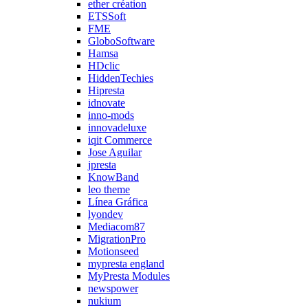
ether création
ETSSoft
FME
GloboSoftware
Hamsa
HDclic
HiddenTechies
Hipresta
idnovate
inno-mods
innovadeluxe
iqit Commerce
Jose Aguilar
jpresta
KnowBand
leo theme
Línea Gráfica
lyondev
Mediacom87
MigrationPro
Motionseed
mypresta england
MyPresta Modules
newspower
nukium