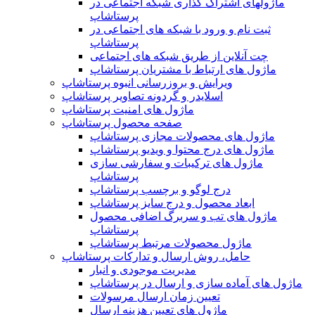
ماژولهای اشتراک‌ گذاری شبکه اجتماعی در
پرستاشاپ
ثبت نام و ورود با شبکه های اجتماعی در
پرستاشاپ
چت آنلاین از طریق شبکه های اجتماعی
ماژول های ارتباط با مشتریان پرستاشاپ
ویرایش و بروزرسانی انبوه پرستاشاپ
اسلایدر و گردونه تصاویر پرستاشاپ
ماژول های امنیت پرستاشاپ
صفحه محصول پرستاشاپ
ماژول های محصولات مجازی پرستاشاپ
ماژول های درج محتوا و ویدیو پرستاشاپ
ماژول های ترکیبات و سفارشی سازی
پرستاشاپ
درج لوگو و برچسب پرستاشاپ
ابعاد محصول و درج سایز پرستاشاپ
ماژول های تب و سربرگ اضافی محصول
پرستاشاپ
ماژول محصولات مرتبط پرستاشاپ
حامل، روش ارسال و تدارکات پرستاشاپ
مدیریت موجودی و انبار
ماژول های آماده سازی و ارسال در پرستاشاپ
تعیین زمان ارسال مرسولات
ماژول های تعیین هزینه ارسال