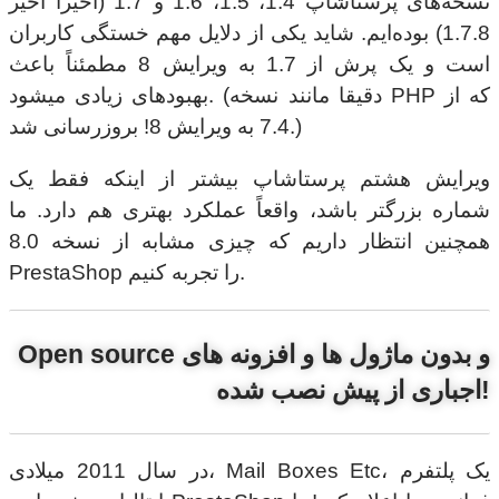
نسخه‌های پرستاشاپ 1.4، 1.5، 1.6 و 1.7 (اخیراً اخیر
1.7.8) بوده‌ایم. شاید یکی از دلایل مهم خستگی کاربران
است و یک پرش از 1.7 به ویرایش 8 مطمئناً باعث
بهبودهای زیادی میشود. (دقیقا مانند نسخه PHP که از
7.4 به ویرایش 8! بروزرسانی شد.)
ویرایش هشتم پرستاشاپ بیشتر از اینکه فقط یک
شماره بزرگتر باشد، واقعاً عملکرد بهتری هم دارد. ما
همچنین انتظار داریم که چیزی مشابه از نسخه 8.0
PrestaShop را تجربه کنیم.
Open source و بدون ماژول ها و افزونه های
اجباری از پیش نصب شده!
در سال 2011 میلادی، Mail Boxes Etc، یک پلتفرم