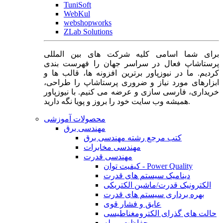
TuniSoft
WebKul
webshopworks
ZLab Solutions
برای شما اسامی کلیه شرکت های بین المللی
پرستاشاپ فعال در سراسر جهان را فهرست بندی
کردیم. ما در نیوزپاور برترین افزونه ها، قالب ها و
ابزارهای مورد نیاز و ضروری پرستاشاپ را طراحی،
خریداری، فارسی سازی و عرضه می کنیم. با نیوزپاور
همیشه وب سایت خود را بروز و پویا نگه دارید.
محصولات آموزشی
مهندسی برق
کتب مرجع رشته مهندسی برق
مهندسی مخابرات
مهندسی قدرت
کیفیت توان - Power Quality
دینامیک سیستم های قدرت
الکترونیک قدرت/ماشین الکتریکی
بهره برداری سیستم های قدرت
عایق و فشار قوی
حالت های گذرای الکترومغناطیسی
حفاظت و رله