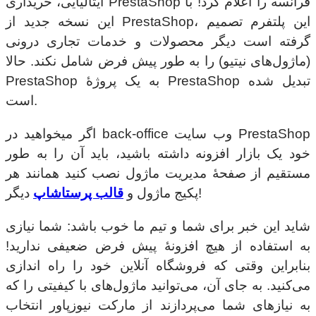
ایتالیایی، خریداری PrestaShop فرانسه را اعلام کرد! با
این نسخه جدید از PrestaShop، این پلتفرم تصمیم
گرفته است دیگر محصولات و خدمات تجاری درونی
(ماژول‌های نیتیو) را به طور پیش فرض شامل نکند. حالا
PrestaShop به یک پروژهٔ PrestaShop تبدیل شده
است.
اگر میخواهید در back-office وب سایت PrestaShop
خود یک بازار افزونه داشته باشید، باید آن را به طور
مستقیم از صفحهٔ مدیریت ماژول نصب کنید همانند هر
دیگر!
پکیج ماژول و
قالب پرستاشاپ
شاید این خبر برای شما و تیم ما خوب باشد: شما نیازی
به استفاده از هیچ افزونهٔ پیش فرض ضعیفی ندارید!
بنابراین وقتی که فروشگاه آنلاین خود را راه اندازی
می‌کنید. به جای آن، می‌توانید ماژول‌های با کیفیتی را که
به نیازهای شما می‌پردازند از مارکت نیوزپاور انتخاب