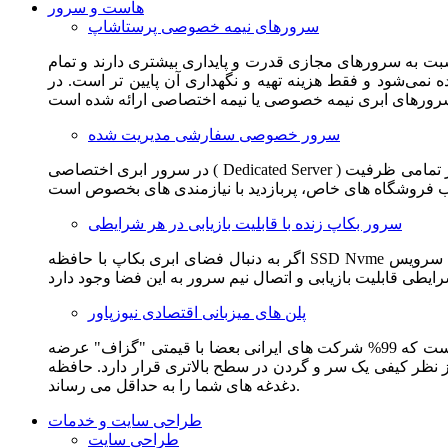
هاست و سرور
سرورهای نیمه خصوصی پرستاشاپ
سبت به سرورهای مجازی قدرت و پایداری بیشتری دارند و تمام
می‌شود و فقط هزینه تهیه و نگهداری آن پایین تر است. در
سرور خصوصی سفارشی مدیریت شده
در سرور ابری اختصاصی ( Dedicated Server ) این امکان برای مشترک فراهم می آید که از تمامی ظرفیت CPU و RAM به همراه سایر امکانات سخت افزاری به طور کامل و بدون به اشتراک گذاشتن با
سرور بکاپ زنده با قابلیت بازیابی در هر شرایطی
اگر به دنبال فضای ابری بکاپ با حافظه SSD Nvme واقعی قدرتمند از شرکت هتزنر آلمان برای وب سایت خود هستید. این سرویس مناسب شماست. یک نسخه زنده از وب سایت شما در این سرویس
پلن های میزبانی اقتصادی نیوزپاور
این سرویس مناسب فروشگاه ها و وب سایت های تازه تاسیس و کم بازدید است. این سرویس از نظر فنی مشابه همان هاست اشتراکی است که 99% شرکت های ایرانی بعضا با قیمتی "گزاف" عرضه
 بالاتری قرار دارد. حافظه SSD Nvme، فضای کاملا ابری، امنیت و پایداری عالی همه چیز را برای ایجاد یک فروشگاه جدید فراهم می کند و
دغدغه های شما را به حداقل می رساند.
طراحی سایت و خدمات
طراحی سایت