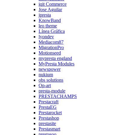
iqit Commerce
Jose Aguilar
jpresta
KnowBand
leo theme
Línea Gráfica
lyondev
Mediacom87
MigrationPro
Motionseed
mypresta england
MyPresta Modules
newspower
nukium
obs solutions
Op-art
presta-module
PRESTACHAMPS
Prestacraft
PrestaEG
Prestarocket
Prestashop
prestasite
Prestasmart
prestasoo