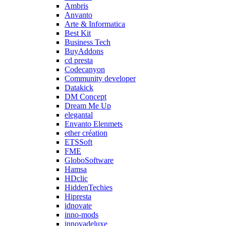
Ambris
Anvanto
Arte & Informatica
Best Kit
Business Tech
BuyAddons
cd presta
Codecanyon
Community developer
Datakick
DM Concept
Dream Me Up
elegantal
Envanto Elenmets
ether création
ETSSoft
FME
GloboSoftware
Hamsa
HDclic
HiddenTechies
Hipresta
idnovate
inno-mods
innovadeluxe