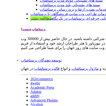
بسته های پشتیبانی کوتاه مدت پرستاشاپ
بسته های پشتیبانی بلند مدت پرستاشاپ
دمات نصب، ارتقا و بروزرسانی پرستاشاپ
مات طراحی وب سایت فروشگاهی با پرستاشاپ
انی حرفه ای پرستاشاپ در یک نگاه
مطالعه بیشتر
پرستاشاپ چیست؟
پرستاشاپ یک سیستم مدیریت وب سایت / فروشگاه آنلاین اپن سورس است که به شما کمک می کند به سرعت یک وب سایت فروشگاهی / شرکتی داشته باشید. در حال حاضر بیش از 300000 وب
 نیوزپاور با هنر طراحان ارشد خود و استفاده از فریم
توسعه دهندگان پرستاشاپ
نه و
ماژول پرستاشاپ
و انواع
قالب پرستاشاپ
در جهان
202ecommerce
4webs
Academic Press
Adalop
addify
Advanced Plugins
Alcalink