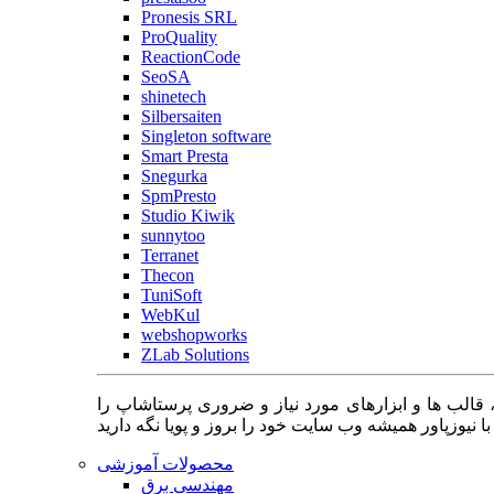
Pronesis SRL
ProQuality
ReactionCode
SeoSA
shinetech
Silbersaiten
Singleton software
Smart Presta
Snegurka
SpmPresto
Studio Kiwik
sunnytoo
Terranet
Thecon
TuniSoft
WebKul
webshopworks
ZLab Solutions
 قالب ها و ابزارهای مورد نیاز و ضروری پرستاشاپ را
محصولات آموزشی
مهندسی برق