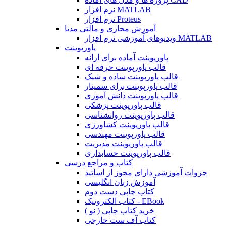
نرم افزار MATLAB
نرم افزار Proteus
آموزش مجازی و مالتی مدیا
ویدیوهای آموزشی نرم افزار MATLAB
پاورپوینت
پاورپوینت آماده برای ارائه
قالب پاورپوینت حرفه ای
قالب پاورپوینت ساده و شیک
قالب پاورپوینت برای سمینار
قالب پاورپوینت دانش آموزی
قالب پاورپوینت پزشکی
قالب پاورپوینت روانشناسی
قالب پاورپوینت کشاورزی
قالب پاورپوینت مهندسی
قالب پاورپوینت مدیریت
قالب پاورپوینت حسابداری
کتاب و مراجع درسی
جزوات آموزشی دارای مجوز از اساتید
آموزش زبان انگلیسی
کتاب چاپی دست دوم
کتاب الکترونیک - EBook
خرید کتاب چاپی ( نو )
کتاب آف ست خارجی