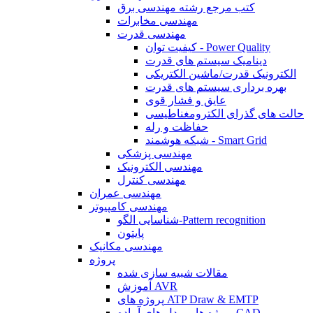
کتب مرجع رشته مهندسی برق
مهندسی مخابرات
مهندسی قدرت
کیفیت توان - Power Quality
دینامیک سیستم های قدرت
الکترونیک قدرت/ماشین الکتریکی
بهره برداری سیستم های قدرت
عایق و فشار قوی
حالت های گذرای الکترومغناطیسی
حفاظت و رله
شبکه هوشمند - Smart Grid
مهندسی پزشکی
مهندسی الکترونیک
مهندسی کنترل
مهندسی عمران
مهندسی کامپیوتر
شناسایی الگو-Pattern recognition
پایتون
مهندسی مکانیک
پروژه
مقالات شبیه سازی شده
آموزش AVR
پروژه های ATP Draw & EMTP
پروژه ها و مدل های آماده CAD