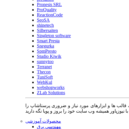
Pronesis SRL
ProQuality
ReactionCode
SeoSA
shinetech
Silbersaiten
Singleton software
Smart Presta
Snegurka
SpmPresto
Studio Kiwik
sunnytoo
Terranet
Thecon
TuniSoft
WebKul
webshopworks
ZLab Solutions
 قالب ها و ابزارهای مورد نیاز و ضروری پرستاشاپ را
محصولات آموزشی
مهندسی برق