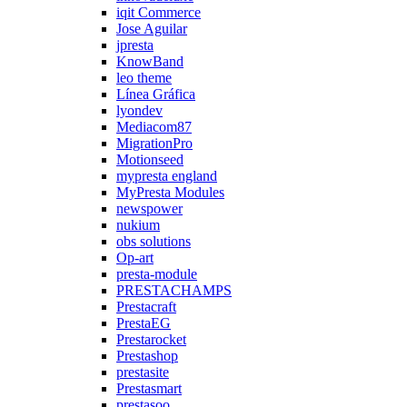
iqit Commerce
Jose Aguilar
jpresta
KnowBand
leo theme
Línea Gráfica
lyondev
Mediacom87
MigrationPro
Motionseed
mypresta england
MyPresta Modules
newspower
nukium
obs solutions
Op-art
presta-module
PRESTACHAMPS
Prestacraft
PrestaEG
Prestarocket
Prestashop
prestasite
Prestasmart
prestasoo