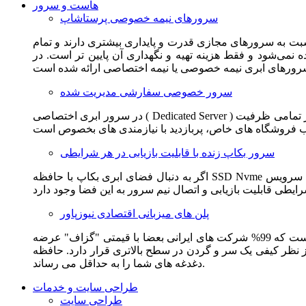
هاست و سرور
سرورهای نیمه خصوصی پرستاشاپ
سبت به سرورهای مجازی قدرت و پایداری بیشتری دارند و تمام
می‌شود و فقط هزینه تهیه و نگهداری آن پایین تر است. در
سرور خصوصی سفارشی مدیریت شده
در سرور ابری اختصاصی ( Dedicated Server ) این امکان برای مشترک فراهم می آید که از تمامی ظرفیت CPU و RAM به همراه سایر امکانات سخت افزاری به طور کامل و بدون به اشتراک گذاشتن با
سرور بکاپ زنده با قابلیت بازیابی در هر شرایطی
اگر به دنبال فضای ابری بکاپ با حافظه SSD Nvme واقعی قدرتمند از شرکت هتزنر آلمان برای وب سایت خود هستید. این سرویس مناسب شماست. یک نسخه زنده از وب سایت شما در این سرویس
پلن های میزبانی اقتصادی نیوزپاور
این سرویس مناسب فروشگاه ها و وب سایت های تازه تاسیس و کم بازدید است. این سرویس از نظر فنی مشابه همان هاست اشتراکی است که 99% شرکت های ایرانی بعضا با قیمتی "گزاف" عرضه
 بالاتری قرار دارد. حافظه SSD Nvme، فضای کاملا ابری، امنیت و پایداری عالی همه چیز را برای ایجاد یک فروشگاه جدید فراهم می کند و
دغدغه های شما را به حداقل می رساند.
طراحی سایت و خدمات
طراحی سایت