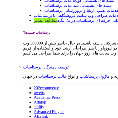
بسته های پشتیبانی کوتاه مدت پرستاشاپ
بسته های پشتیبانی بلند مدت پرستاشاپ
دمات نصب، ارتقا و بروزرسانی پرستاشاپ
مات طراحی وب سایت فروشگاهی با پرستاشاپ
انی حرفه ای پرستاشاپ در یک نگاه
مطالعه بیشتر
پرستاشاپ چیست؟
پرستاشاپ یک سیستم مدیریت وب سایت / فروشگاه آنلاین اپن سورس است که به شما کمک می کند به سرعت یک وب سایت فروشگاهی / شرکتی داشته باشید. در حال حاضر بیش از 300000 وب
 نیوزپاور با هنر طراحان ارشد خود و استفاده از فریم
توسعه دهندگان پرستاشاپ
نه و
ماژول پرستاشاپ
و انواع
قالب پرستاشاپ
در جهان
202ecommerce
4webs
Academic Press
Adalop
addify
Advanced Plugins
Alcalink