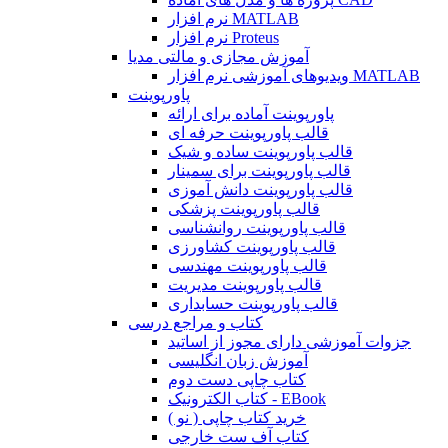
نرم افزار MATLAB
نرم افزار Proteus
آموزش مجازی و مالتی مدیا
ویدیوهای آموزشی نرم افزار MATLAB
پاورپوینت
پاورپوینت آماده برای ارائه
قالب پاورپوینت حرفه ای
قالب پاورپوینت ساده و شیک
قالب پاورپوینت برای سمینار
قالب پاورپوینت دانش آموزی
قالب پاورپوینت پزشکی
قالب پاورپوینت روانشناسی
قالب پاورپوینت کشاورزی
قالب پاورپوینت مهندسی
قالب پاورپوینت مدیریت
قالب پاورپوینت حسابداری
کتاب و مراجع درسی
جزوات آموزشی دارای مجوز از اساتید
آموزش زبان انگلیسی
کتاب چاپی دست دوم
کتاب الکترونیک - EBook
خرید کتاب چاپی ( نو )
کتاب آف ست خارجی