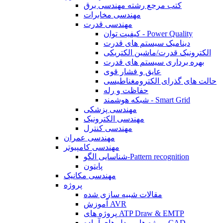
کتب مرجع رشته مهندسی برق
مهندسی مخابرات
مهندسی قدرت
کیفیت توان - Power Quality
دینامیک سیستم های قدرت
الکترونیک قدرت/ماشین الکتریکی
بهره برداری سیستم های قدرت
عایق و فشار قوی
حالت های گذرای الکترومغناطیسی
حفاظت و رله
شبکه هوشمند - Smart Grid
مهندسی پزشکی
مهندسی الکترونیک
مهندسی کنترل
مهندسی عمران
مهندسی کامپیوتر
شناسایی الگو-Pattern recognition
پایتون
مهندسی مکانیک
پروژه
مقالات شبیه سازی شده
آموزش AVR
پروژه های ATP Draw & EMTP
پروژه ها و مدل های آماده CAD