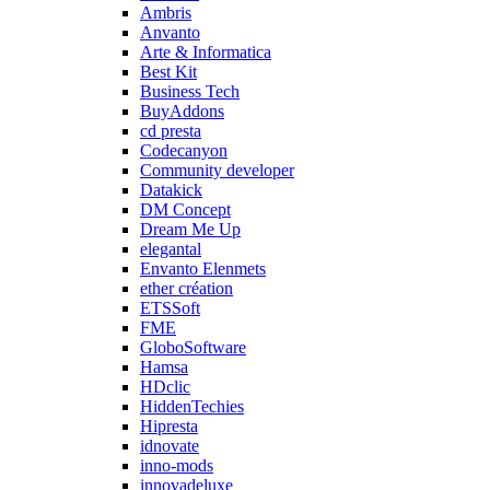
Ambris
Anvanto
Arte & Informatica
Best Kit
Business Tech
BuyAddons
cd presta
Codecanyon
Community developer
Datakick
DM Concept
Dream Me Up
elegantal
Envanto Elenmets
ether création
ETSSoft
FME
GloboSoftware
Hamsa
HDclic
HiddenTechies
Hipresta
idnovate
inno-mods
innovadeluxe