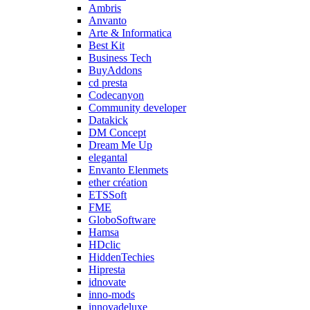
Ambris
Anvanto
Arte & Informatica
Best Kit
Business Tech
BuyAddons
cd presta
Codecanyon
Community developer
Datakick
DM Concept
Dream Me Up
elegantal
Envanto Elenmets
ether création
ETSSoft
FME
GloboSoftware
Hamsa
HDclic
HiddenTechies
Hipresta
idnovate
inno-mods
innovadeluxe