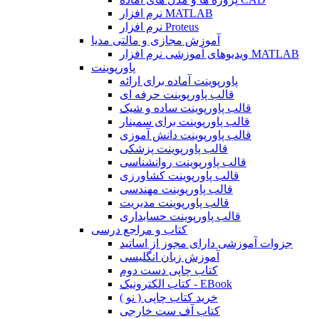
نرم افزار MATLAB
نرم افزار Proteus
آموزش مجازی و مالتی مدیا
ویدیوهای آموزشی نرم افزار MATLAB
پاورپوینت
پاورپوینت آماده برای ارائه
قالب پاورپوینت حرفه ای
قالب پاورپوینت ساده و شیک
قالب پاورپوینت برای سمینار
قالب پاورپوینت دانش آموزی
قالب پاورپوینت پزشکی
قالب پاورپوینت روانشناسی
قالب پاورپوینت کشاورزی
قالب پاورپوینت مهندسی
قالب پاورپوینت مدیریت
قالب پاورپوینت حسابداری
کتاب و مراجع درسی
جزوات آموزشی دارای مجوز از اساتید
آموزش زبان انگلیسی
کتاب چاپی دست دوم
کتاب الکترونیک - EBook
خرید کتاب چاپی ( نو )
کتاب آف ست خارجی