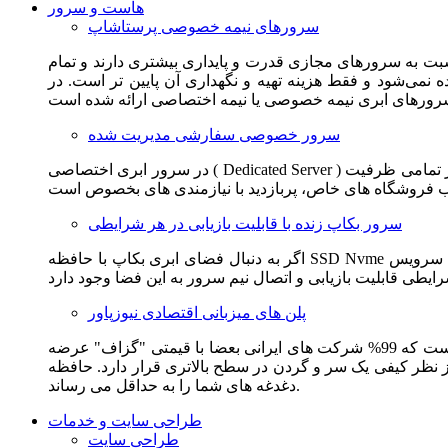
هاست و سرور
سرورهای نیمه خصوصی پرستاشاپ
سبت به سرورهای مجازی قدرت و پایداری بیشتری دارند و تمام
می‌شود و فقط هزینه تهیه و نگهداری آن پایین تر است. در
سرور خصوصی سفارشی مدیریت شده
در سرور ابری اختصاصی ( Dedicated Server ) این امکان برای مشترک فراهم می آید که از تمامی ظرفیت CPU و RAM به همراه سایر امکانات سخت افزاری به طور کامل و بدون به اشتراک گذاشتن با
سرور بکاپ زنده با قابلیت بازیابی در هر شرایطی
اگر به دنبال فضای ابری بکاپ با حافظه SSD Nvme واقعی قدرتمند از شرکت هتزنر آلمان برای وب سایت خود هستید. این سرویس مناسب شماست. یک نسخه زنده از وب سایت شما در این سرویس
پلن های میزبانی اقتصادی نیوزپاور
این سرویس مناسب فروشگاه ها و وب سایت های تازه تاسیس و کم بازدید است. این سرویس از نظر فنی مشابه همان هاست اشتراکی است که 99% شرکت های ایرانی بعضا با قیمتی "گزاف" عرضه
 بالاتری قرار دارد. حافظه SSD Nvme، فضای کاملا ابری، امنیت و پایداری عالی همه چیز را برای ایجاد یک فروشگاه جدید فراهم می کند و
دغدغه های شما را به حداقل می رساند.
طراحی سایت و خدمات
طراحی سایت