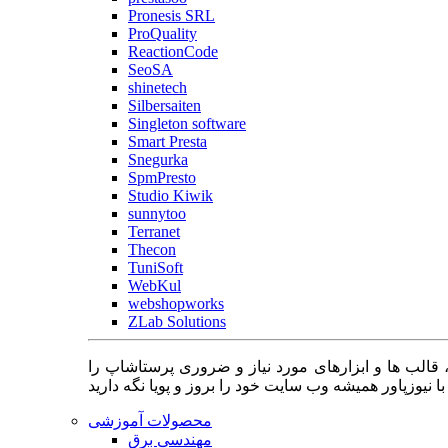
Pronesis SRL
ProQuality
ReactionCode
SeoSA
shinetech
Silbersaiten
Singleton software
Smart Presta
Snegurka
SpmPresto
Studio Kiwik
sunnytoo
Terranet
Thecon
TuniSoft
WebKul
webshopworks
ZLab Solutions
 قالب ها و ابزارهای مورد نیاز و ضروری پرستاشاپ را
محصولات آموزشی
مهندسی برق