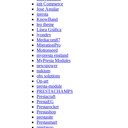
iqit Commerce
Jose Aguilar
jpresta
KnowBand
leo theme
Línea Gráfica
lyondev
Mediacom87
MigrationPro
Motionseed
mypresta england
MyPresta Modules
newspower
nukium
obs solutions
Op-art
presta-module
PRESTACHAMPS
Prestacraft
PrestaEG
Prestarocket
Prestashop
prestasite
Prestasmart
prestasoo