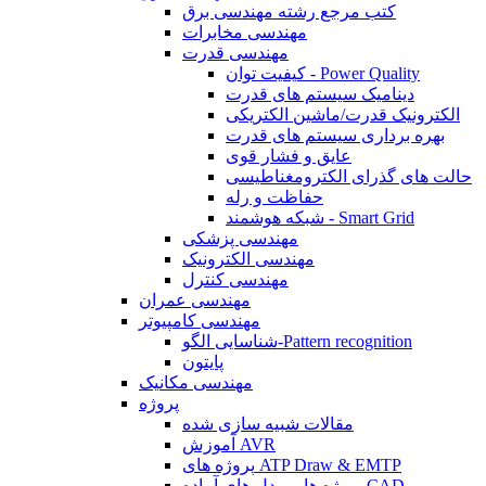
کتب مرجع رشته مهندسی برق
مهندسی مخابرات
مهندسی قدرت
کیفیت توان - Power Quality
دینامیک سیستم های قدرت
الکترونیک قدرت/ماشین الکتریکی
بهره برداری سیستم های قدرت
عایق و فشار قوی
حالت های گذرای الکترومغناطیسی
حفاظت و رله
شبکه هوشمند - Smart Grid
مهندسی پزشکی
مهندسی الکترونیک
مهندسی کنترل
مهندسی عمران
مهندسی کامپیوتر
شناسایی الگو-Pattern recognition
پایتون
مهندسی مکانیک
پروژه
مقالات شبیه سازی شده
آموزش AVR
پروژه های ATP Draw & EMTP
پروژه ها و مدل های آماده CAD