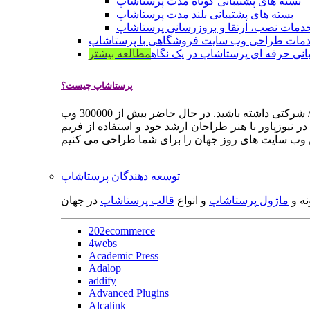
بسته های پشتیبانی کوتاه مدت پرستاشاپ
بسته های پشتیبانی بلند مدت پرستاشاپ
دمات نصب، ارتقا و بروزرسانی پرستاشاپ
مات طراحی وب سایت فروشگاهی با پرستاشاپ
انی حرفه ای پرستاشاپ در یک نگاه
مطالعه بیشتر
پرستاشاپ چیست؟
پرستاشاپ یک سیستم مدیریت وب سایت / فروشگاه آنلاین اپن سورس است که به شما کمک می کند به سرعت یک وب سایت فروشگاهی / شرکتی داشته باشید. در حال حاضر بیش از 300000 وب
 نیوزپاور با هنر طراحان ارشد خود و استفاده از فریم
توسعه دهندگان پرستاشاپ
نه و
ماژول پرستاشاپ
و انواع
قالب پرستاشاپ
در جهان
202ecommerce
4webs
Academic Press
Adalop
addify
Advanced Plugins
Alcalink