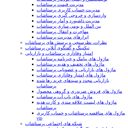
مدیریت قیمت پرستاشاپ
مدیریت حساب کاربری پرستاشاپ
واردسازی و خروجی گیری پرستاشاپ
مدیریت داشبورد و آمار پرستاشاپ
بین الملل و بومی سازی پرستاشاپ
مهاجرت و انتقال پرستاشاپ
ابزارهای مدیریت پرستاشاپ
نظرات، نظرسنجی و پرسش های پرستاشاپ
تیکتینگ و گفتگوی آنلاین پرستاشاپ
امتیاز وفاداری پرستاشاپ و بازاریابی
ماژول های پیامک و خبرنامه پرستاشاپ
ماژول های تخفیف و هدیه پرستاشاپ
ماژول های بازاریابی و عضویابی پرستاشاپ
ماژول های امتیاز وفاداری پرستاشاپ
بازاریابی مجدد و سبدهای خرید رها شده
پرستاشاپ
ماژول های فروش ضربدری و گروهی محصول
ماژول های پاپ آپ پرستاشاپ
ماژول های لیست علاقه مندی و کارت هدیه
پرستاشاپ
ماژول های مناقصه پرستاشاپ و حساب کاربری
vip
شبکه های اجتماعی پرستاشاپ