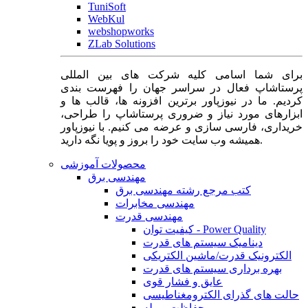
TuniSoft
WebKul
webshopworks
ZLab Solutions
برای شما اسامی کلیه شرکت های بین المللی
پرستاشاپ فعال در سراسر جهان را فهرست بندی
کردیم. ما در نیوزپاور برترین افزونه ها، قالب ها و
ابزارهای مورد نیاز و ضروری پرستاشاپ را طراحی،
خریداری، فارسی سازی و عرضه می کنیم. با نیوزپاور
همیشه وب سایت خود را بروز و پویا نگه دارید.
محصولات آموزشی
مهندسی برق
کتب مرجع رشته مهندسی برق
مهندسی مخابرات
مهندسی قدرت
کیفیت توان - Power Quality
دینامیک سیستم های قدرت
الکترونیک قدرت/ماشین الکتریکی
بهره برداری سیستم های قدرت
عایق و فشار قوی
حالت های گذرای الکترومغناطیسی
حفاظت و رله