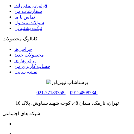
قوانین و مقررات
سفارشات من
تماس با ما
سوالات متداول
تیکت پشتیبانی
کاتالوگ محصولات
حراجی‌ها
محصولات جدید
پرفروش‌ها
حساب کاربری من
نقشه سایت
021-77189358
|
09124808734
تهران، نارمک، میدان 48، کوچه شهید سیاوش، پلاک 16
شبکه های اجتماعی