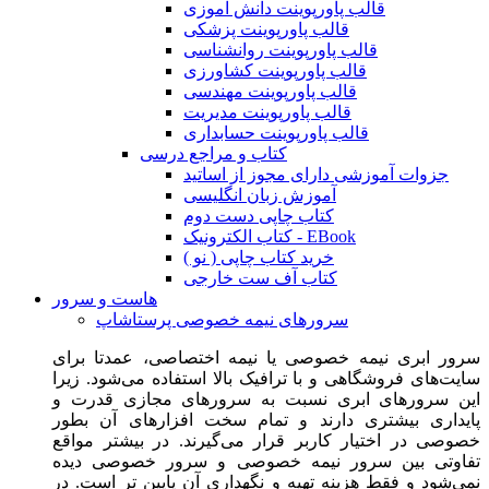
قالب پاورپوینت دانش آموزی
قالب پاورپوینت پزشکی
قالب پاورپوینت روانشناسی
قالب پاورپوینت کشاورزی
قالب پاورپوینت مهندسی
قالب پاورپوینت مدیریت
قالب پاورپوینت حسابداری
کتاب و مراجع درسی
جزوات آموزشی دارای مجوز از اساتید
آموزش زبان انگلیسی
کتاب چاپی دست دوم
کتاب الکترونیک - EBook
خرید کتاب چاپی ( نو )
کتاب آف ست خارجی
هاست و سرور
سرورهای نیمه خصوصی پرستاشاپ
سرور ابری نیمه خصوصی یا نیمه اختصاصی، عمدتا برای
سایت‌های فروشگاهی و با ترافیک بالا استفاده می‌شود. زیرا
این سرورهای ابری نسبت به سرورهای مجازی قدرت و
پایداری بیشتری دارند و تمام سخت افزارهای آن بطور
خصوصی در اختیار کاربر قرار می‌گیرند. در بیشتر مواقع
تفاوتی بین سرور نیمه خصوصی و سرور خصوصی دیده
نمی‌شود و فقط هزینه تهیه و نگهداری آن پایین تر است. در