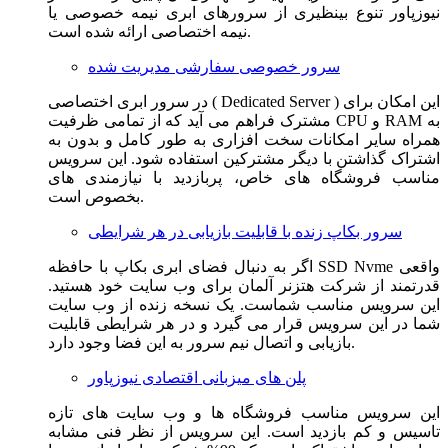
نیوزپاور تنوع بینظیری از سرورهای ابری نیمه خصوصی یا
نیمه اختصاصی ارائه شده است.
سرور خصوصی سفارشی مدیریت شده
در سرور ابری اختصاصی ( Dedicated Server ) این امکان برای
مشترک فراهم می آید که از تمامی ظرفیت CPU و RAM به
همراه سایر امکانات سخت افزاری به طور کامل و بدون به
اشتراک گذاشتن با دیگر مشترکین استفاده شود. این سرویس
مناسب فروشگاه های خاص، پربازدید با نیازمندی های
بخصوص است.
سرور بکاپ زنده با قابلیت بازیابی در هر شرایطی
اگر به دنبال فضای ابری بکاپ با حافظه SSD Nvme واقعی
قدرتمند از شرکت هتزنر آلمان برای وب سایت خود هستید.
این سرویس مناسب شماست. یک نسخه زنده از وب سایت
شما در این سرویس قرار می گیرد و در هر شرایطی قابلیت
بازیابی و اتصال نیم سرور به این فضا وجود دارد.
پلن های میزبانی اقتصادی نیوزپاور
این سرویس مناسب فروشگاه ها و وب سایت های تازه
تاسیس و کم بازدید است. این سرویس از نظر فنی مشابه