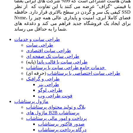
همان هاست اشتراکی است که 99% شرکت های ایرانی بعضا
با قیمتی "گزاف" عرضه می کنند با این تفاوت که از نظر
کیفی یک سر و گردن در سطح بالاتری قرار دارد. حافظه SSD
Nvme، فضای کاملا ابری، امنیت و پایداری عالی همه چیز را
برای ایجاد یک فروشگاه جدید فراهم می کند و دغدغه های
شما را به حداقل می رساند.
طراحی سایت و خدمات
طراحی سایت
طراحی سایت اقتصادی
طراحی سایت تک صفحه ای
طراحی سایت با قالب پاندا
(پایه)
خدمات جامع طراحی سایت با پرستاشاپ
طراحی سایت اختصاصی با پرستاشاپ
(حرفه ای)
طراحی و گرافیک
طراحی بنر
طراحی لوگو
فونت طراحی وب
ماژول پرستاشاپ
بلاگ و تولید محتوای پرستاشاپ
ماژول های B2B پرستاشاپ
پرداخت و امور مالی پرستاشاپ
صدور فاکتور پرستاشاپ
درگاه پرداخت پرستاشاپ