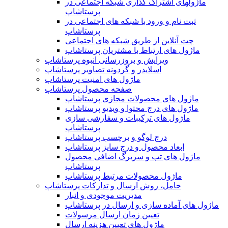
ماژولهای اشتراک‌ گذاری شبکه اجتماعی در
پرستاشاپ
ثبت نام و ورود با شبکه های اجتماعی در
پرستاشاپ
چت آنلاین از طریق شبکه های اجتماعی
ماژول های ارتباط با مشتریان پرستاشاپ
ویرایش و بروزرسانی انبوه پرستاشاپ
اسلایدر و گردونه تصاویر پرستاشاپ
ماژول های امنیت پرستاشاپ
صفحه محصول پرستاشاپ
ماژول های محصولات مجازی پرستاشاپ
ماژول های درج محتوا و ویدیو پرستاشاپ
ماژول های ترکیبات و سفارشی سازی
پرستاشاپ
درج لوگو و برچسب پرستاشاپ
ابعاد محصول و درج سایز پرستاشاپ
ماژول های تب و سربرگ اضافی محصول
پرستاشاپ
ماژول محصولات مرتبط پرستاشاپ
حامل، روش ارسال و تدارکات پرستاشاپ
مدیریت موجودی و انبار
ماژول های آماده سازی و ارسال در پرستاشاپ
تعیین زمان ارسال مرسولات
ماژول های تعیین هزینه ارسال