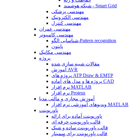
شبکه هوشمند - Smart Grid
مهندسی پزشکی
مهندسی الکترونیک
مهندسی کنترل
مهندسی عمران
مهندسی کامپیوتر
شناسایی الگو-Pattern recognition
پایتون
مهندسی مکانیک
پروژه
مقالات شبیه سازی شده
آموزش AVR
پروژه های ATP Draw & EMTP
پروژه ها و مدل های آماده CAD
نرم افزار MATLAB
نرم افزار Proteus
آموزش مجازی و مالتی مدیا
ویدیوهای آموزشی نرم افزار MATLAB
پاورپوینت
پاورپوینت آماده برای ارائه
قالب پاورپوینت حرفه ای
قالب پاورپوینت ساده و شیک
قالب پاورپوینت برای سمینار