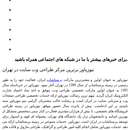
برای خبرهای بیشتر با ما در شبکه های اجتماعی همراه باشید.
نیوزپاور برترین مرکز طراحی وب سایت در تهران
نیوزپاور به عنوان اولین و معتبرترین مارکت
پرستاشاپ
ایران، فعالیت خود را به طور
رسمی در زمینه پرستاشاپ از سال 1390 در تهران آغاز نمود. نیوزپاور در خردادماه سال
1395 به عنوان اولین مارکت تخصصی طراحی وب، موفق به اخذ نماد اعتماد تجارت
الکترونیک ایران گردید. مهم ترین رسالت نیوزپاور ارائه خدمات تخصصی طراحی صفحات
وب و میزبانی سایت در ایران است و رضایت غالب مشتریان گرامی تیم نیوزپاور سند
تاییدی بر این ادعاست. بیش از پانزده سال حضور موفق نیوزپاور در زمینه طراحی
فروشگاه های تخصصی، با بیش از هزاران مشتری فعال در کنار تیمی متخصص متشکل از
بهترین اساتید و دانشجویان تراز یک دانشگاه های تهران، پشتوانه ای قوی و استوار برای
توسعه پرستاشاپ در ایران است.
نیوزپاور، خدمات متنوعی در زمینه پرستاشاپ ارائه می
دهد. خدمات نیوزپاور شامل انجام کلیه امور طراحی و گرافیک، طراحی ماژول و قالب های