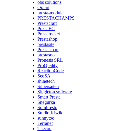
obs solutions
Op-art
presta-module
PRESTACHAMPS
Prestacraft
PrestaEG
Prestarocket
Prestashop
prestasite
Prestasmart
prestasoo
Pronesis SRL
ProQuality
ReactionCode
SeoSA
shinetech
Silbersaiten
Singleton software
Smart Presta
Snegurka
SpmPresto
Studio Kiwik
sunnytoo
Terranet
Thecon