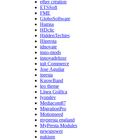
ether création
ETSSoft
FME
GloboSoftware
Hamsa
HDclic
HiddenTechies
Hipresta
idnovate
inno-mods
innovadeluxe
iqit Commerce
Jose Aguilar
jpresta
KnowBand
leo theme
Línea Gráfica
lyondev
Mediacom87
MigrationPro
Motionseed
mypresta england
MyPresta Modules
newspower
nukium