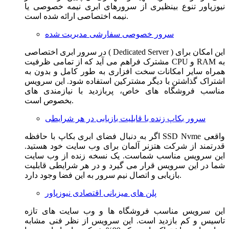
نیوزپاور تنوع بینظیری از سرورهای ابری نیمه خصوصی یا
نیمه اختصاصی ارائه شده است.
سرور خصوصی سفارشی مدیریت شده
در سرور ابری اختصاصی ( Dedicated Server ) این امکان برای
مشترک فراهم می آید که از تمامی ظرفیت CPU و RAM به
همراه سایر امکانات سخت افزاری به طور کامل و بدون به
اشتراک گذاشتن با دیگر مشترکین استفاده شود. این سرویس
مناسب فروشگاه های خاص، پربازدید با نیازمندی های
بخصوص است.
سرور بکاپ زنده با قابلیت بازیابی در هر شرایطی
اگر به دنبال فضای ابری بکاپ با حافظه SSD Nvme واقعی
قدرتمند از شرکت هتزنر آلمان برای وب سایت خود هستید.
این سرویس مناسب شماست. یک نسخه زنده از وب سایت
شما در این سرویس قرار می گیرد و در هر شرایطی قابلیت
بازیابی و اتصال نیم سرور به این فضا وجود دارد.
پلن های میزبانی اقتصادی نیوزپاور
این سرویس مناسب فروشگاه ها و وب سایت های تازه
تاسیس و کم بازدید است. این سرویس از نظر فنی مشابه