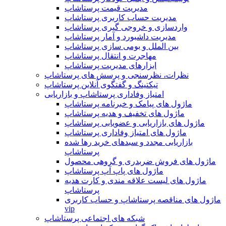
مدیریت قیمت پرستاشاپ
مدیریت حساب کاربری پرستاشاپ
واردسازی و خروجی گیری پرستاشاپ
مدیریت داشبورد و آمار پرستاشاپ
بین الملل و بومی سازی پرستاشاپ
مهاجرت و انتقال پرستاشاپ
ابزارهای مدیریت پرستاشاپ
نظرات، نظرسنجی و پرسش های پرستاشاپ
تیکتینگ و گفتگوی آنلاین پرستاشاپ
امتیاز وفاداری پرستاشاپ و بازاریابی
ماژول های پیامک و خبرنامه پرستاشاپ
ماژول های تخفیف و هدیه پرستاشاپ
ماژول های بازاریابی و عضویابی پرستاشاپ
ماژول های امتیاز وفاداری پرستاشاپ
بازاریابی مجدد و سبدهای خرید رها شده
پرستاشاپ
ماژول های فروش ضربدری و گروهی محصول
ماژول های پاپ آپ پرستاشاپ
ماژول های لیست علاقه مندی و کارت هدیه
پرستاشاپ
ماژول های مناقصه پرستاشاپ و حساب کاربری
vip
شبکه های اجتماعی پرستاشاپ