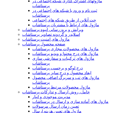
ماژولهای اشتراک‌ گذاری شبکه اجتماعی در
پرستاشاپ
ثبت نام و ورود با شبکه های اجتماعی در
پرستاشاپ
چت آنلاین از طریق شبکه های اجتماعی
ماژول های ارتباط با مشتریان پرستاشاپ
ویرایش و بروزرسانی انبوه پرستاشاپ
اسلایدر و گردونه تصاویر پرستاشاپ
ماژول های امنیت پرستاشاپ
صفحه محصول پرستاشاپ
ماژول های محصولات مجازی پرستاشاپ
ماژول های درج محتوا و ویدیو پرستاشاپ
ماژول های ترکیبات و سفارشی سازی
پرستاشاپ
درج لوگو و برچسب پرستاشاپ
ابعاد محصول و درج سایز پرستاشاپ
ماژول های تب و سربرگ اضافی محصول
پرستاشاپ
ماژول محصولات مرتبط پرستاشاپ
حامل، روش ارسال و تدارکات پرستاشاپ
مدیریت موجودی و انبار
ماژول های آماده سازی و ارسال در پرستاشاپ
تعیین زمان ارسال مرسولات
ماژول های تعیین هزینه ارسال