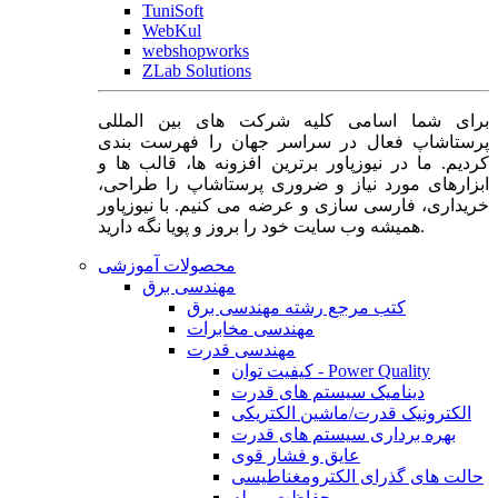
TuniSoft
WebKul
webshopworks
ZLab Solutions
برای شما اسامی کلیه شرکت های بین المللی
پرستاشاپ فعال در سراسر جهان را فهرست بندی
کردیم. ما در نیوزپاور برترین افزونه ها، قالب ها و
ابزارهای مورد نیاز و ضروری پرستاشاپ را طراحی،
خریداری، فارسی سازی و عرضه می کنیم. با نیوزپاور
همیشه وب سایت خود را بروز و پویا نگه دارید.
محصولات آموزشی
مهندسی برق
کتب مرجع رشته مهندسی برق
مهندسی مخابرات
مهندسی قدرت
کیفیت توان - Power Quality
دینامیک سیستم های قدرت
الکترونیک قدرت/ماشین الکتریکی
بهره برداری سیستم های قدرت
عایق و فشار قوی
حالت های گذرای الکترومغناطیسی
حفاظت و رله