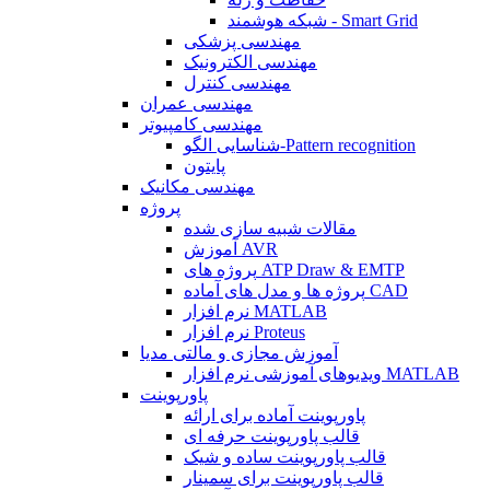
شبکه هوشمند - Smart Grid
مهندسی پزشکی
مهندسی الکترونیک
مهندسی کنترل
مهندسی عمران
مهندسی کامپیوتر
شناسایی الگو-Pattern recognition
پایتون
مهندسی مکانیک
پروژه
مقالات شبیه سازی شده
آموزش AVR
پروژه های ATP Draw & EMTP
پروژه ها و مدل های آماده CAD
نرم افزار MATLAB
نرم افزار Proteus
آموزش مجازی و مالتی مدیا
ویدیوهای آموزشی نرم افزار MATLAB
پاورپوینت
پاورپوینت آماده برای ارائه
قالب پاورپوینت حرفه ای
قالب پاورپوینت ساده و شیک
قالب پاورپوینت برای سمینار