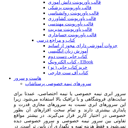
قالب پاورپوینت دانش آموزی
قالب پاورپوینت پزشکی
قالب پاورپوینت روانشناسی
قالب پاورپوینت کشاورزی
قالب پاورپوینت مهندسی
قالب پاورپوینت مدیریت
قالب پاورپوینت حسابداری
کتاب و مراجع درسی
جزوات آموزشی دارای مجوز از اساتید
آموزش زبان انگلیسی
کتاب چاپی دست دوم
کتاب الکترونیک - EBook
خرید کتاب چاپی ( نو )
کتاب آف ست خارجی
هاست و سرور
سرورهای نیمه خصوصی پرستاشاپ
سرور ابری نیمه خصوصی یا نیمه اختصاصی، عمدتا برای
سایت‌های فروشگاهی و با ترافیک بالا استفاده می‌شود. زیرا
این سرورهای ابری نسبت به سرورهای مجازی قدرت و
پایداری بیشتری دارند و تمام سخت افزارهای آن بطور
خصوصی در اختیار کاربر قرار می‌گیرند. در بیشتر مواقع
تفاوتی بین سرور نیمه خصوصی و سرور خصوصی دیده
نمی‌شود و فقط هزینه تهیه و نگهداری آن پایین تر است. در