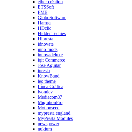
ether création
ETSSoft
FME
GloboSoftware
Hamsa
HDclic
HiddenTechies
Hipresta
idnovate
inno-mods
innovadeluxe
iqit Commerce
Jose Aguilar
jpresta
KnowBand
leo theme
Línea Gráfica
lyondev
Mediacom87
MigrationPro
Motionseed
mypresta england
MyPresta Modules
newspower
nukium