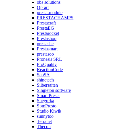
obs solutions
Op-art
presta-module
PRESTACHAMPS
Prestacraft
PrestaEG
Prestarocket
Prestashop
prestasite
Prestasmart
prestasoo
Pronesis SRL
ProQuality
ReactionCode
SeoSA
shinetech
Silbersaiten
Singleton software
Smart Presta
Snegurka
SpmPresto
Studio Kiwik
sunnytoo
Terranet
Thecon