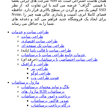
همان هاست اشتراکی است که 99% شرکت های ایرانی بعضا
با قیمتی "گزاف" عرضه می کنند با این تفاوت که از نظر
کیفی یک سر و گردن در سطح بالاتری قرار دارد. حافظه SSD
Nvme، فضای کاملا ابری، امنیت و پایداری عالی همه چیز را
برای ایجاد یک فروشگاه جدید فراهم می کند و دغدغه های
شما را به حداقل می رساند.
طراحی سایت و خدمات
طراحی سایت
طراحی سایت اقتصادی
طراحی سایت تک صفحه ای
طراحی سایت با قالب پاندا
(پایه)
خدمات جامع طراحی سایت با پرستاشاپ
طراحی سایت اختصاصی با پرستاشاپ
(حرفه ای)
طراحی و گرافیک
طراحی بنر
طراحی لوگو
فونت طراحی وب
ماژول پرستاشاپ
بلاگ و تولید محتوای پرستاشاپ
ماژول های B2B پرستاشاپ
پرداخت و امور مالی پرستاشاپ
صدور فاکتور پرستاشاپ
درگاه پرداخت پرستاشاپ