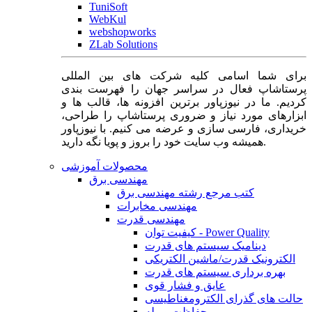
TuniSoft
WebKul
webshopworks
ZLab Solutions
برای شما اسامی کلیه شرکت های بین المللی
پرستاشاپ فعال در سراسر جهان را فهرست بندی
کردیم. ما در نیوزپاور برترین افزونه ها، قالب ها و
ابزارهای مورد نیاز و ضروری پرستاشاپ را طراحی،
خریداری، فارسی سازی و عرضه می کنیم. با نیوزپاور
همیشه وب سایت خود را بروز و پویا نگه دارید.
محصولات آموزشی
مهندسی برق
کتب مرجع رشته مهندسی برق
مهندسی مخابرات
مهندسی قدرت
کیفیت توان - Power Quality
دینامیک سیستم های قدرت
الکترونیک قدرت/ماشین الکتریکی
بهره برداری سیستم های قدرت
عایق و فشار قوی
حالت های گذرای الکترومغناطیسی
حفاظت و رله