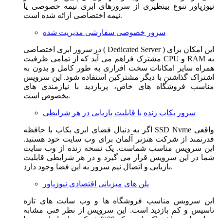
نیوزپاور تنوع بینظیری از سرورهای ابری نیمه خصوصی یا
نیمه اختصاصی ارائه شده است.
سرور خصوصی سفارشی مدیریت شده
در سرور ابری اختصاصی ( Dedicated Server ) این امکان برای
مشترک فراهم می آید که از تمامی ظرفیت CPU و RAM به
همراه سایر امکانات سخت افزاری به طور کامل و بدون به
اشتراک گذاشتن با دیگر مشترکین استفاده شود. این سرویس
مناسب فروشگاه های خاص، پربازدید با نیازمندی های
بخصوص است.
سرور بکاپ زنده با قابلیت بازیابی در هر شرایطی
اگر به دنبال فضای ابری بکاپ با حافظه SSD Nvme واقعی
قدرتمند از شرکت هتزنر آلمان برای وب سایت خود هستید.
این سرویس مناسب شماست. یک نسخه زنده از وب سایت
شما در این سرویس قرار می گیرد و در هر شرایطی قابلیت
بازیابی و اتصال نیم سرور به این فضا وجود دارد.
پلن های میزبانی اقتصادی نیوزپاور
این سرویس مناسب فروشگاه ها و وب سایت های تازه
تاسیس و کم بازدید است. این سرویس از نظر فنی مشابه