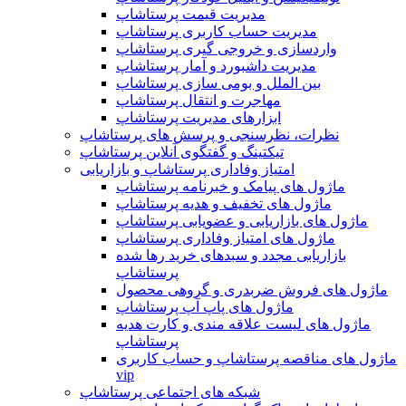
مدیریت قیمت پرستاشاپ
مدیریت حساب کاربری پرستاشاپ
واردسازی و خروجی گیری پرستاشاپ
مدیریت داشبورد و آمار پرستاشاپ
بین الملل و بومی سازی پرستاشاپ
مهاجرت و انتقال پرستاشاپ
ابزارهای مدیریت پرستاشاپ
نظرات، نظرسنجی و پرسش های پرستاشاپ
تیکتینگ و گفتگوی آنلاین پرستاشاپ
امتیاز وفاداری پرستاشاپ و بازاریابی
ماژول های پیامک و خبرنامه پرستاشاپ
ماژول های تخفیف و هدیه پرستاشاپ
ماژول های بازاریابی و عضویابی پرستاشاپ
ماژول های امتیاز وفاداری پرستاشاپ
بازاریابی مجدد و سبدهای خرید رها شده
پرستاشاپ
ماژول های فروش ضربدری و گروهی محصول
ماژول های پاپ آپ پرستاشاپ
ماژول های لیست علاقه مندی و کارت هدیه
پرستاشاپ
ماژول های مناقصه پرستاشاپ و حساب کاربری
vip
شبکه های اجتماعی پرستاشاپ