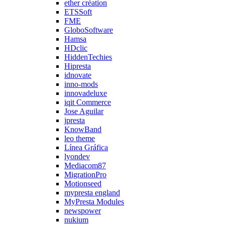
ether création
ETSSoft
FME
GloboSoftware
Hamsa
HDclic
HiddenTechies
Hipresta
idnovate
inno-mods
innovadeluxe
iqit Commerce
Jose Aguilar
jpresta
KnowBand
leo theme
Línea Gráfica
lyondev
Mediacom87
MigrationPro
Motionseed
mypresta england
MyPresta Modules
newspower
nukium