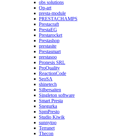
obs solutions
Op-art
presta-module
PRESTACHAMPS
Prestacraft
PrestaEG
Prestarocket
Prestashop
prestasite
Prestasmart
prestasoo
Pronesis SRL
ProQuality
ReactionCode
SeoSA
shinetech
Silbersaiten
Singleton software
Smart Presta
Snegurka
SpmPresto
Studio Kiwik
sunnytoo
Terranet
Thecon