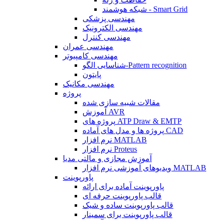
شبکه هوشمند - Smart Grid
مهندسی پزشکی
مهندسی الکترونیک
مهندسی کنترل
مهندسی عمران
مهندسی کامپیوتر
شناسایی الگو-Pattern recognition
پایتون
مهندسی مکانیک
پروژه
مقالات شبیه سازی شده
آموزش AVR
پروژه های ATP Draw & EMTP
پروژه ها و مدل های آماده CAD
نرم افزار MATLAB
نرم افزار Proteus
آموزش مجازی و مالتی مدیا
ویدیوهای آموزشی نرم افزار MATLAB
پاورپوینت
پاورپوینت آماده برای ارائه
قالب پاورپوینت حرفه ای
قالب پاورپوینت ساده و شیک
قالب پاورپوینت برای سمینار