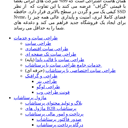
همان هاست اشتراکی است که 99% شرکت های ایرانی بعضا
با قیمتی "گزاف" عرضه می کنند با این تفاوت که از نظر
کیفی یک سر و گردن در سطح بالاتری قرار دارد. حافظه SSD
Nvme، فضای کاملا ابری، امنیت و پایداری عالی همه چیز را
برای ایجاد یک فروشگاه جدید فراهم می کند و دغدغه های
شما را به حداقل می رساند.
طراحی سایت و خدمات
طراحی سایت
طراحی سایت اقتصادی
طراحی سایت تک صفحه ای
طراحی سایت با قالب پاندا
(پایه)
خدمات جامع طراحی سایت با پرستاشاپ
طراحی سایت اختصاصی با پرستاشاپ
(حرفه ای)
طراحی و گرافیک
طراحی بنر
طراحی لوگو
فونت طراحی وب
ماژول پرستاشاپ
بلاگ و تولید محتوای پرستاشاپ
ماژول های B2B پرستاشاپ
پرداخت و امور مالی پرستاشاپ
صدور فاکتور پرستاشاپ
درگاه پرداخت پرستاشاپ