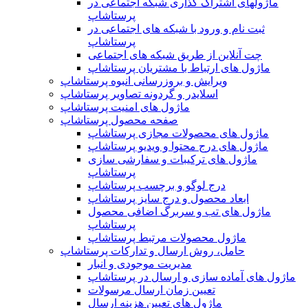
ماژولهای اشتراک‌ گذاری شبکه اجتماعی در
پرستاشاپ
ثبت نام و ورود با شبکه های اجتماعی در
پرستاشاپ
چت آنلاین از طریق شبکه های اجتماعی
ماژول های ارتباط با مشتریان پرستاشاپ
ویرایش و بروزرسانی انبوه پرستاشاپ
اسلایدر و گردونه تصاویر پرستاشاپ
ماژول های امنیت پرستاشاپ
صفحه محصول پرستاشاپ
ماژول های محصولات مجازی پرستاشاپ
ماژول های درج محتوا و ویدیو پرستاشاپ
ماژول های ترکیبات و سفارشی سازی
پرستاشاپ
درج لوگو و برچسب پرستاشاپ
ابعاد محصول و درج سایز پرستاشاپ
ماژول های تب و سربرگ اضافی محصول
پرستاشاپ
ماژول محصولات مرتبط پرستاشاپ
حامل، روش ارسال و تدارکات پرستاشاپ
مدیریت موجودی و انبار
ماژول های آماده سازی و ارسال در پرستاشاپ
تعیین زمان ارسال مرسولات
ماژول های تعیین هزینه ارسال