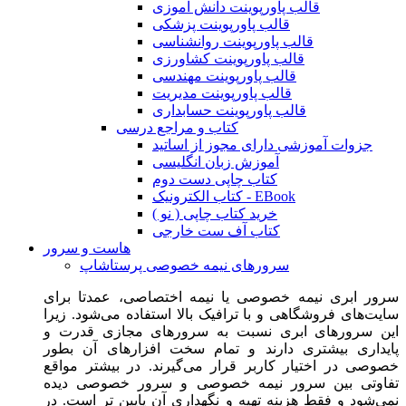
قالب پاورپوینت دانش آموزی
قالب پاورپوینت پزشکی
قالب پاورپوینت روانشناسی
قالب پاورپوینت کشاورزی
قالب پاورپوینت مهندسی
قالب پاورپوینت مدیریت
قالب پاورپوینت حسابداری
کتاب و مراجع درسی
جزوات آموزشی دارای مجوز از اساتید
آموزش زبان انگلیسی
کتاب چاپی دست دوم
کتاب الکترونیک - EBook
خرید کتاب چاپی ( نو )
کتاب آف ست خارجی
هاست و سرور
سرورهای نیمه خصوصی پرستاشاپ
سرور ابری نیمه خصوصی یا نیمه اختصاصی، عمدتا برای
سایت‌های فروشگاهی و با ترافیک بالا استفاده می‌شود. زیرا
این سرورهای ابری نسبت به سرورهای مجازی قدرت و
پایداری بیشتری دارند و تمام سخت افزارهای آن بطور
خصوصی در اختیار کاربر قرار می‌گیرند. در بیشتر مواقع
تفاوتی بین سرور نیمه خصوصی و سرور خصوصی دیده
نمی‌شود و فقط هزینه تهیه و نگهداری آن پایین تر است. در