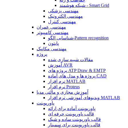
شبکه هوشمند - Smart Grid
مهندسی پزشکی
مهندسی الکترونیک
مهندسی کنترل
مهندسی عمران
مهندسی کامپیوتر
شناسایی الگو-Pattern recognition
پایتون
مهندسی مکانیک
پروژه
مقالات شبیه سازی شده
آموزش AVR
پروژه های ATP Draw & EMTP
پروژه ها و مدل های آماده CAD
نرم افزار MATLAB
نرم افزار Proteus
آموزش مجازی و مالتی مدیا
ویدیوهای آموزشی نرم افزار MATLAB
پاورپوینت
پاورپوینت آماده برای ارائه
قالب پاورپوینت حرفه ای
قالب پاورپوینت ساده و شیک
قالب پاورپوینت برای سمینار