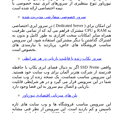
نیوزپاور تنوع بینظیری از سرورهای ابری نیمه خصوصی یا
نیمه اختصاصی ارائه شده است.
سرور خصوصی سفارشی مدیریت شده
در سرور ابری اختصاصی ( Dedicated Server ) این امکان برای
مشترک فراهم می آید که از تمامی ظرفیت CPU و RAM به
همراه سایر امکانات سخت افزاری به طور کامل و بدون به
اشتراک گذاشتن با دیگر مشترکین استفاده شود. این سرویس
مناسب فروشگاه های خاص، پربازدید با نیازمندی های
بخصوص است.
سرور بکاپ زنده با قابلیت بازیابی در هر شرایطی
اگر به دنبال فضای ابری بکاپ با حافظه SSD Nvme واقعی
قدرتمند از شرکت هتزنر آلمان برای وب سایت خود هستید.
این سرویس مناسب شماست. یک نسخه زنده از وب سایت
شما در این سرویس قرار می گیرد و در هر شرایطی قابلیت
بازیابی و اتصال نیم سرور به این فضا وجود دارد.
پلن های میزبانی اقتصادی نیوزپاور
این سرویس مناسب فروشگاه ها و وب سایت های تازه
تاسیس و کم بازدید است. این سرویس از نظر فنی مشابه