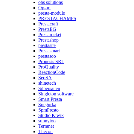
obs solutions
Op-art
presta-module
PRESTACHAMPS
Prestacraft
PrestaEG
Prestarocket
Prestashop
prestasite
Prestasmart
prestasoo
Pronesis SRL
ProQuality
ReactionCode
SeoSA
shinetech
Silbersaiten
Singleton software
Smart Presta
Snegurka
SpmPresto
Studio Kiwik
sunnytoo
Terranet
Thecon