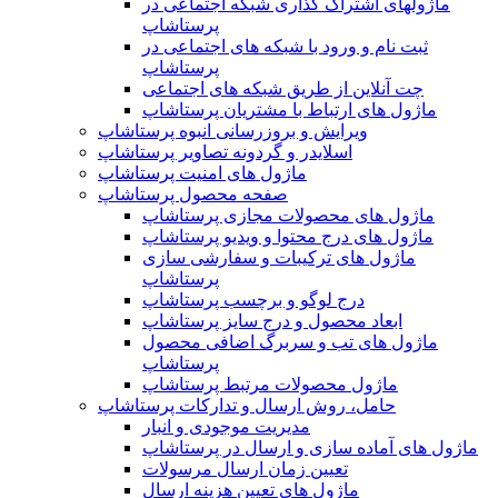
ماژولهای اشتراک‌ گذاری شبکه اجتماعی در
پرستاشاپ
ثبت نام و ورود با شبکه های اجتماعی در
پرستاشاپ
چت آنلاین از طریق شبکه های اجتماعی
ماژول های ارتباط با مشتریان پرستاشاپ
ویرایش و بروزرسانی انبوه پرستاشاپ
اسلایدر و گردونه تصاویر پرستاشاپ
ماژول های امنیت پرستاشاپ
صفحه محصول پرستاشاپ
ماژول های محصولات مجازی پرستاشاپ
ماژول های درج محتوا و ویدیو پرستاشاپ
ماژول های ترکیبات و سفارشی سازی
پرستاشاپ
درج لوگو و برچسب پرستاشاپ
ابعاد محصول و درج سایز پرستاشاپ
ماژول های تب و سربرگ اضافی محصول
پرستاشاپ
ماژول محصولات مرتبط پرستاشاپ
حامل، روش ارسال و تدارکات پرستاشاپ
مدیریت موجودی و انبار
ماژول های آماده سازی و ارسال در پرستاشاپ
تعیین زمان ارسال مرسولات
ماژول های تعیین هزینه ارسال