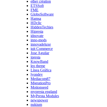
ether création
ETSSoft
FME
GloboSoftware
Hamsa
HDclic
HiddenTechies
Hipresta
idnovate
inno-mods
innovadeluxe
iqit Commerce
Jose Aguilar
jpresta
KnowBand
leo theme
Línea Gráfica
lyondev
Mediacom87
MigrationPro
Motionseed
mypresta england
MyPresta Modules
newspower
nukium