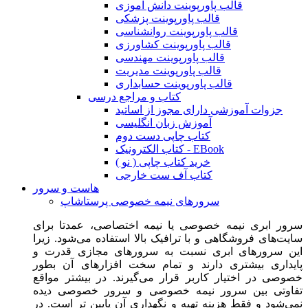
قالب پاورپوینت دانش آموزی
قالب پاورپوینت پزشکی
قالب پاورپوینت روانشناسی
قالب پاورپوینت کشاورزی
قالب پاورپوینت مهندسی
قالب پاورپوینت مدیریت
قالب پاورپوینت حسابداری
کتاب و مراجع درسی
جزوات آموزشی دارای مجوز از اساتید
آموزش زبان انگلیسی
کتاب چاپی دست دوم
کتاب الکترونیک - EBook
خرید کتاب چاپی ( نو )
کتاب آف ست خارجی
هاست و سرور
سرورهای نیمه خصوصی پرستاشاپ
سرور ابری نیمه خصوصی یا نیمه اختصاصی، عمدتا برای
سایت‌های فروشگاهی و با ترافیک بالا استفاده می‌شود. زیرا
این سرورهای ابری نسبت به سرورهای مجازی قدرت و
پایداری بیشتری دارند و تمام سخت افزارهای آن بطور
خصوصی در اختیار کاربر قرار می‌گیرند. در بیشتر مواقع
تفاوتی بین سرور نیمه خصوصی و سرور خصوصی دیده
نمی‌شود و فقط هزینه تهیه و نگهداری آن پایین تر است. در