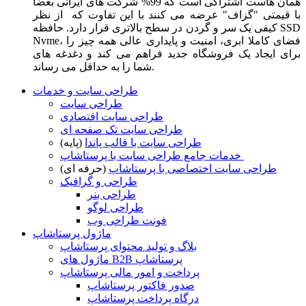
همان هاست اشتراکی است که 99% شرکت های ایرانی بعضا
با قیمتی "گزاف" عرضه می کنند با این تفاوت که از نظر
کیفی یک سر و گردن در سطح بالاتری قرار دارد. حافظه SSD
Nvme، فضای کاملا ابری، امنیت و پایداری عالی همه چیز را
برای ایجاد یک فروشگاه جدید فراهم می کند و دغدغه های
شما را به حداقل می رساند.
طراحی سایت و خدمات
طراحی سایت
طراحی سایت اقتصادی
طراحی سایت تک صفحه ای
طراحی سایت با قالب پاندا
(پایه)
خدمات جامع طراحی سایت با پرستاشاپ
طراحی سایت اختصاصی با پرستاشاپ
(حرفه ای)
طراحی و گرافیک
طراحی بنر
طراحی لوگو
فونت طراحی وب
ماژول پرستاشاپ
بلاگ و تولید محتوای پرستاشاپ
ماژول های B2B پرستاشاپ
پرداخت و امور مالی پرستاشاپ
صدور فاکتور پرستاشاپ
درگاه پرداخت پرستاشاپ