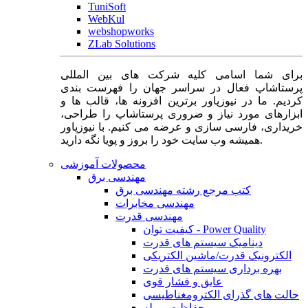
TuniSoft
WebKul
webshopworks
ZLab Solutions
برای شما اسامی کلیه شرکت های بین المللی
پرستاشاپ فعال در سراسر جهان را فهرست بندی
کردیم. ما در نیوزپاور برترین افزونه ها، قالب ها و
ابزارهای مورد نیاز و ضروری پرستاشاپ را طراحی،
خریداری، فارسی سازی و عرضه می کنیم. با نیوزپاور
همیشه وب سایت خود را بروز و پویا نگه دارید.
محصولات آموزشی
مهندسی برق
کتب مرجع رشته مهندسی برق
مهندسی مخابرات
مهندسی قدرت
کیفیت توان - Power Quality
دینامیک سیستم های قدرت
الکترونیک قدرت/ماشین الکتریکی
بهره برداری سیستم های قدرت
عایق و فشار قوی
حالت های گذرای الکترومغناطیسی
حفاظت و رله