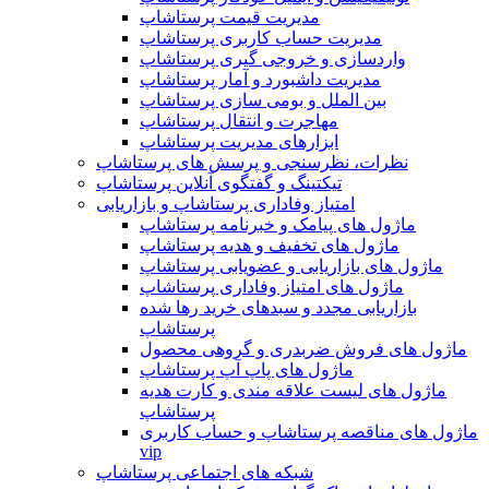
مدیریت قیمت پرستاشاپ
مدیریت حساب کاربری پرستاشاپ
واردسازی و خروجی گیری پرستاشاپ
مدیریت داشبورد و آمار پرستاشاپ
بین الملل و بومی سازی پرستاشاپ
مهاجرت و انتقال پرستاشاپ
ابزارهای مدیریت پرستاشاپ
نظرات، نظرسنجی و پرسش های پرستاشاپ
تیکتینگ و گفتگوی آنلاین پرستاشاپ
امتیاز وفاداری پرستاشاپ و بازاریابی
ماژول های پیامک و خبرنامه پرستاشاپ
ماژول های تخفیف و هدیه پرستاشاپ
ماژول های بازاریابی و عضویابی پرستاشاپ
ماژول های امتیاز وفاداری پرستاشاپ
بازاریابی مجدد و سبدهای خرید رها شده
پرستاشاپ
ماژول های فروش ضربدری و گروهی محصول
ماژول های پاپ آپ پرستاشاپ
ماژول های لیست علاقه مندی و کارت هدیه
پرستاشاپ
ماژول های مناقصه پرستاشاپ و حساب کاربری
vip
شبکه های اجتماعی پرستاشاپ