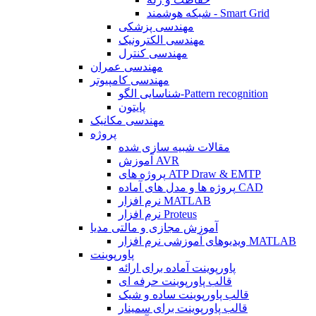
شبکه هوشمند - Smart Grid
مهندسی پزشکی
مهندسی الکترونیک
مهندسی کنترل
مهندسی عمران
مهندسی کامپیوتر
شناسایی الگو-Pattern recognition
پایتون
مهندسی مکانیک
پروژه
مقالات شبیه سازی شده
آموزش AVR
پروژه های ATP Draw & EMTP
پروژه ها و مدل های آماده CAD
نرم افزار MATLAB
نرم افزار Proteus
آموزش مجازی و مالتی مدیا
ویدیوهای آموزشی نرم افزار MATLAB
پاورپوینت
پاورپوینت آماده برای ارائه
قالب پاورپوینت حرفه ای
قالب پاورپوینت ساده و شیک
قالب پاورپوینت برای سمینار