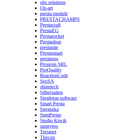
obs solutions
Op-art
presta-module
PRESTACHAMPS
Prestacraft
PrestaEG
Prestarocket
Prestashop
prestasite
Prestasmart
prestasoo
Pronesis SRL
ProQuality
ReactionCode
SeoSA
shinetech
Silbersaiten
Singleton software
Smart Presta
Snegurka
SpmPresto
Studio Kiwik
sunnytoo
Terranet
Thecon