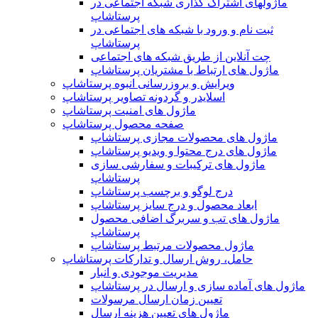
ماژولهای اشتراک‌ گذاری شبکه اجتماعی در
پرستاشاپ
ثبت نام و ورود با شبکه های اجتماعی در
پرستاشاپ
چت آنلاین از طریق شبکه های اجتماعی
ماژول های ارتباط با مشتریان پرستاشاپ
ویرایش و بروزرسانی انبوه پرستاشاپ
اسلایدر و گردونه تصاویر پرستاشاپ
ماژول های امنیت پرستاشاپ
صفحه محصول پرستاشاپ
ماژول های محصولات مجازی پرستاشاپ
ماژول های درج محتوا و ویدیو پرستاشاپ
ماژول های ترکیبات و سفارشی سازی
پرستاشاپ
درج لوگو و برچسب پرستاشاپ
ابعاد محصول و درج سایز پرستاشاپ
ماژول های تب و سربرگ اضافی محصول
پرستاشاپ
ماژول محصولات مرتبط پرستاشاپ
حامل، روش ارسال و تدارکات پرستاشاپ
مدیریت موجودی و انبار
ماژول های آماده سازی و ارسال در پرستاشاپ
تعیین زمان ارسال مرسولات
ماژول های تعیین هزینه ارسال