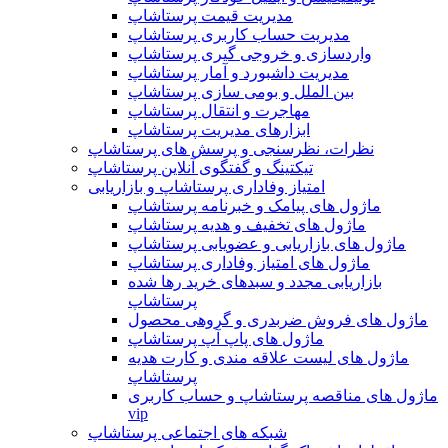
مدیریت قیمت پرستاشاپ
مدیریت حساب کاربری پرستاشاپ
واردسازی و خروجی گیری پرستاشاپ
مدیریت داشبورد و آمار پرستاشاپ
بین الملل و بومی سازی پرستاشاپ
مهاجرت و انتقال پرستاشاپ
ابزارهای مدیریت پرستاشاپ
نظرات، نظرسنجی و پرسش های پرستاشاپ
تیکتینگ و گفتگوی آنلاین پرستاشاپ
امتیاز وفاداری پرستاشاپ و بازاریابی
ماژول های پیامک و خبرنامه پرستاشاپ
ماژول های تخفیف و هدیه پرستاشاپ
ماژول های بازاریابی و عضویابی پرستاشاپ
ماژول های امتیاز وفاداری پرستاشاپ
بازاریابی مجدد و سبدهای خرید رها شده
پرستاشاپ
ماژول های فروش ضربدری و گروهی محصول
ماژول های پاپ آپ پرستاشاپ
ماژول های لیست علاقه مندی و کارت هدیه
پرستاشاپ
ماژول های مناقصه پرستاشاپ و حساب کاربری
vip
شبکه های اجتماعی پرستاشاپ