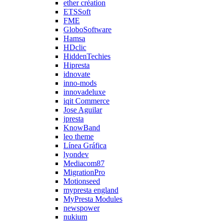
ether création
ETSSoft
FME
GloboSoftware
Hamsa
HDclic
HiddenTechies
Hipresta
idnovate
inno-mods
innovadeluxe
iqit Commerce
Jose Aguilar
jpresta
KnowBand
leo theme
Línea Gráfica
lyondev
Mediacom87
MigrationPro
Motionseed
mypresta england
MyPresta Modules
newspower
nukium