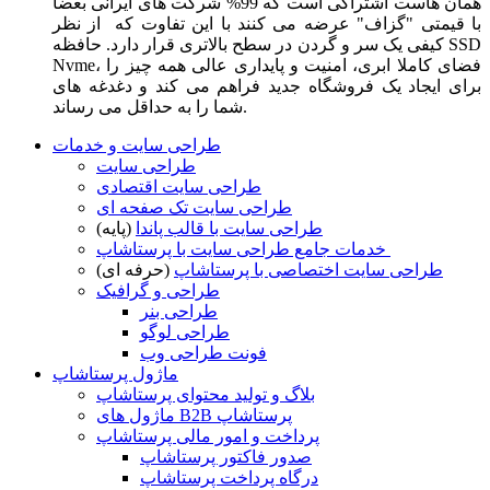
همان هاست اشتراکی است که 99% شرکت های ایرانی بعضا
با قیمتی "گزاف" عرضه می کنند با این تفاوت که از نظر
کیفی یک سر و گردن در سطح بالاتری قرار دارد. حافظه SSD
Nvme، فضای کاملا ابری، امنیت و پایداری عالی همه چیز را
برای ایجاد یک فروشگاه جدید فراهم می کند و دغدغه های
شما را به حداقل می رساند.
طراحی سایت و خدمات
طراحی سایت
طراحی سایت اقتصادی
طراحی سایت تک صفحه ای
طراحی سایت با قالب پاندا
(پایه)
خدمات جامع طراحی سایت با پرستاشاپ
طراحی سایت اختصاصی با پرستاشاپ
(حرفه ای)
طراحی و گرافیک
طراحی بنر
طراحی لوگو
فونت طراحی وب
ماژول پرستاشاپ
بلاگ و تولید محتوای پرستاشاپ
ماژول های B2B پرستاشاپ
پرداخت و امور مالی پرستاشاپ
صدور فاکتور پرستاشاپ
درگاه پرداخت پرستاشاپ