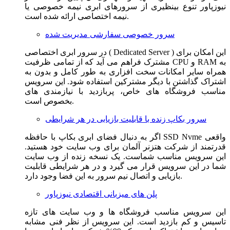
نیوزپاور تنوع بینظیری از سرورهای ابری نیمه خصوصی یا
نیمه اختصاصی ارائه شده است.
سرور خصوصی سفارشی مدیریت شده
در سرور ابری اختصاصی ( Dedicated Server ) این امکان برای
مشترک فراهم می آید که از تمامی ظرفیت CPU و RAM به
همراه سایر امکانات سخت افزاری به طور کامل و بدون به
اشتراک گذاشتن با دیگر مشترکین استفاده شود. این سرویس
مناسب فروشگاه های خاص، پربازدید با نیازمندی های
بخصوص است.
سرور بکاپ زنده با قابلیت بازیابی در هر شرایطی
اگر به دنبال فضای ابری بکاپ با حافظه SSD Nvme واقعی
قدرتمند از شرکت هتزنر آلمان برای وب سایت خود هستید.
این سرویس مناسب شماست. یک نسخه زنده از وب سایت
شما در این سرویس قرار می گیرد و در هر شرایطی قابلیت
بازیابی و اتصال نیم سرور به این فضا وجود دارد.
پلن های میزبانی اقتصادی نیوزپاور
این سرویس مناسب فروشگاه ها و وب سایت های تازه
تاسیس و کم بازدید است. این سرویس از نظر فنی مشابه