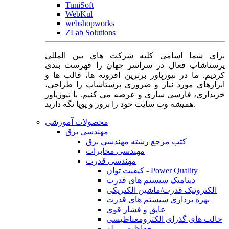
TuniSoft
WebKul
webshopworks
ZLab Solutions
برای شما اسامی کلیه شرکت های بین المللی
پرستاشاپ فعال در سراسر جهان را فهرست بندی
کردیم. ما در نیوزپاور برترین افزونه ها، قالب ها و
ابزارهای مورد نیاز و ضروری پرستاشاپ را طراحی،
خریداری، فارسی سازی و عرضه می کنیم. با نیوزپاور
همیشه وب سایت خود را بروز و پویا نگه دارید.
محصولات آموزشی
مهندسی برق
کتب مرجع رشته مهندسی برق
مهندسی مخابرات
مهندسی قدرت
کیفیت توان - Power Quality
دینامیک سیستم های قدرت
الکترونیک قدرت/ماشین الکتریکی
بهره برداری سیستم های قدرت
عایق و فشار قوی
حالت های گذرای الکترومغناطیسی
حفاظت و رله