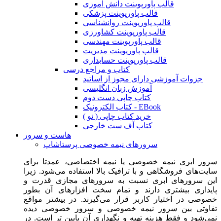
قالب پاورپوینت دانش آموزی
قالب پاورپوینت پزشکی
قالب پاورپوینت روانشناسی
قالب پاورپوینت کشاورزی
قالب پاورپوینت مهندسی
قالب پاورپوینت مدیریت
قالب پاورپوینت حسابداری
کتاب و مراجع درسی
جزوات آموزشی دارای مجوز از اساتید
آموزش زبان انگلیسی
کتاب چاپی دست دوم
کتاب الکترونیک - EBook
خرید کتاب چاپی ( نو )
کتاب آف ست خارجی
هاست و سرور
سرورهای نیمه خصوصی پرستاشاپ
سرور ابری نیمه خصوصی یا نیمه اختصاصی، عمدتا برای
سایت‌های فروشگاهی و با ترافیک بالا استفاده می‌شود. زیرا
این سرورهای ابری نسبت به سرورهای مجازی قدرت و
پایداری بیشتری دارند و تمام سخت افزارهای آن بطور
خصوصی در اختیار کاربر قرار می‌گیرند. در بیشتر مواقع
تفاوتی بین سرور نیمه خصوصی و سرور خصوصی دیده
نمی‌شود و فقط هزینه تهیه و نگهداری آن پایین تر است. در