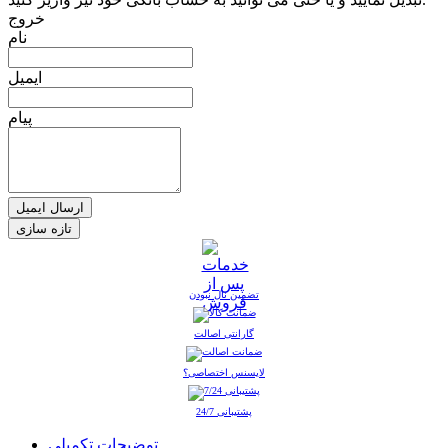
خروج
نام
ایمیل
پیام
ارسال ایمیل
تضمین نال نبودن
گارانتی اصالت
لایسنس اختصاصی؟
پشتیبانی 24/7
توضیحات تکمیلی