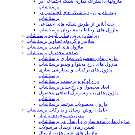
ماژولهای اشتراک‌ گذاری شبکه اجتماعی در
پرستاشاپ
ثبت نام و ورود با شبکه های اجتماعی در
پرستاشاپ
چت آنلاین از طریق شبکه های اجتماعی
ماژول های ارتباط با مشتریان پرستاشاپ
ویرایش و بروزرسانی انبوه پرستاشاپ
اسلایدر و گردونه تصاویر پرستاشاپ
ماژول های امنیت پرستاشاپ
صفحه محصول پرستاشاپ
ماژول های محصولات مجازی پرستاشاپ
ماژول های درج محتوا و ویدیو پرستاشاپ
ماژول های ترکیبات و سفارشی سازی
پرستاشاپ
درج لوگو و برچسب پرستاشاپ
ابعاد محصول و درج سایز پرستاشاپ
ماژول های تب و سربرگ اضافی محصول
پرستاشاپ
ماژول محصولات مرتبط پرستاشاپ
حامل، روش ارسال و تدارکات پرستاشاپ
مدیریت موجودی و انبار
ماژول های آماده سازی و ارسال در پرستاشاپ
تعیین زمان ارسال مرسولات
ماژول های تعیین هزینه ارسال