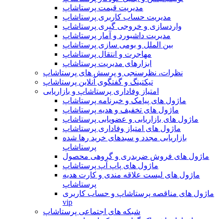
مدیریت قیمت پرستاشاپ
مدیریت حساب کاربری پرستاشاپ
واردسازی و خروجی گیری پرستاشاپ
مدیریت داشبورد و آمار پرستاشاپ
بین الملل و بومی سازی پرستاشاپ
مهاجرت و انتقال پرستاشاپ
ابزارهای مدیریت پرستاشاپ
نظرات، نظرسنجی و پرسش های پرستاشاپ
تیکتینگ و گفتگوی آنلاین پرستاشاپ
امتیاز وفاداری پرستاشاپ و بازاریابی
ماژول های پیامک و خبرنامه پرستاشاپ
ماژول های تخفیف و هدیه پرستاشاپ
ماژول های بازاریابی و عضویابی پرستاشاپ
ماژول های امتیاز وفاداری پرستاشاپ
بازاریابی مجدد و سبدهای خرید رها شده
پرستاشاپ
ماژول های فروش ضربدری و گروهی محصول
ماژول های پاپ آپ پرستاشاپ
ماژول های لیست علاقه مندی و کارت هدیه
پرستاشاپ
ماژول های مناقصه پرستاشاپ و حساب کاربری
vip
شبکه های اجتماعی پرستاشاپ