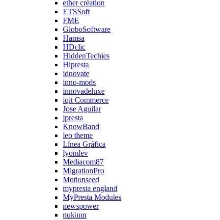
ether création
ETSSoft
FME
GloboSoftware
Hamsa
HDclic
HiddenTechies
Hipresta
idnovate
inno-mods
innovadeluxe
iqit Commerce
Jose Aguilar
jpresta
KnowBand
leo theme
Línea Gráfica
lyondev
Mediacom87
MigrationPro
Motionseed
mypresta england
MyPresta Modules
newspower
nukium