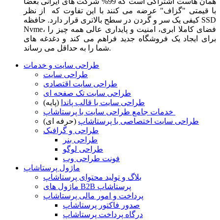
همان هاست اشتراکی است که 99% شرکت های ایرانی بعضا
با قیمتی "گزاف" عرضه می کنند با این تفاوت که از نظر
کیفی یک سر و گردن در سطح بالاتری قرار دارد. حافظه SSD
Nvme، فضای کاملا ابری، امنیت و پایداری عالی همه چیز را
برای ایجاد یک فروشگاه جدید فراهم می کند و دغدغه های
شما را به حداقل می رساند.
طراحی سایت و خدمات
طراحی سایت
طراحی سایت اقتصادی
طراحی سایت تک صفحه ای
طراحی سایت با قالب پاندا
(پایه)
خدمات جامع طراحی سایت با پرستاشاپ
طراحی سایت اختصاصی با پرستاشاپ
(حرفه ای)
طراحی و گرافیک
طراحی بنر
طراحی لوگو
فونت طراحی وب
ماژول پرستاشاپ
بلاگ و تولید محتوای پرستاشاپ
ماژول های B2B پرستاشاپ
پرداخت و امور مالی پرستاشاپ
صدور فاکتور پرستاشاپ
درگاه پرداخت پرستاشاپ