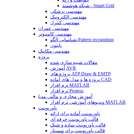
شبکه هوشمند - Smart Grid
مهندسی پزشکی
مهندسی الکترونیک
مهندسی کنترل
مهندسی عمران
مهندسی کامپیوتر
شناسایی الگو-Pattern recognition
پایتون
مهندسی مکانیک
پروژه
مقالات شبیه سازی شده
آموزش AVR
پروژه های ATP Draw & EMTP
پروژه ها و مدل های آماده CAD
نرم افزار MATLAB
نرم افزار Proteus
آموزش مجازی و مالتی مدیا
ویدیوهای آموزشی نرم افزار MATLAB
پاورپوینت
پاورپوینت آماده برای ارائه
قالب پاورپوینت حرفه ای
قالب پاورپوینت ساده و شیک
قالب پاورپوینت برای سمینار