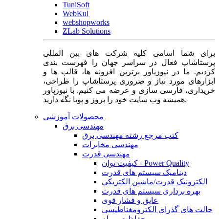
TuniSoft
WebKul
webshopworks
ZLab Solutions
برای شما اسامی کلیه شرکت های بین المللی
پرستاشاپ فعال در سراسر جهان را فهرست بندی
کردیم. ما در نیوزپاور برترین افزونه ها، قالب ها و
ابزارهای مورد نیاز و ضروری پرستاشاپ را طراحی،
خریداری، فارسی سازی و عرضه می کنیم. با نیوزپاور
همیشه وب سایت خود را بروز و پویا نگه دارید.
محصولات آموزشی
مهندسی برق
کتب مرجع رشته مهندسی برق
مهندسی مخابرات
مهندسی قدرت
کیفیت توان - Power Quality
دینامیک سیستم های قدرت
الکترونیک قدرت/ماشین الکتریکی
بهره برداری سیستم های قدرت
عایق و فشار قوی
حالت های گذرای الکترومغناطیسی
حفاظت و رله