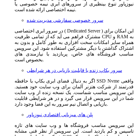
نیوزپاور تنوع بینظیری از سرورهای ابری نیمه خصوصی یا
نیمه اختصاصی ارائه شده است.
سرور خصوصی سفارشی مدیریت شده
در سرور ابری اختصاصی ( Dedicated Server ) این امکان برای
مشترک فراهم می آید که از تمامی ظرفیت CPU و RAM به
همراه سایر امکانات سخت افزاری به طور کامل و بدون به
اشتراک گذاشتن با دیگر مشترکین استفاده شود. این سرویس
مناسب فروشگاه های خاص، پربازدید با نیازمندی های
بخصوص است.
سرور بکاپ زنده با قابلیت بازیابی در هر شرایطی
اگر به دنبال فضای ابری بکاپ با حافظه SSD Nvme واقعی
قدرتمند از شرکت هتزنر آلمان برای وب سایت خود هستید.
این سرویس مناسب شماست. یک نسخه زنده از وب سایت
شما در این سرویس قرار می گیرد و در هر شرایطی قابلیت
بازیابی و اتصال نیم سرور به این فضا وجود دارد.
پلن های میزبانی اقتصادی نیوزپاور
این سرویس مناسب فروشگاه ها و وب سایت های تازه
تاسیس و کم بازدید است. این سرویس از نظر فنی مشابه