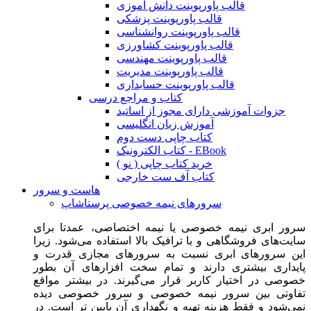
قالب پاورپوینت دانش آموزی
قالب پاورپوینت پزشکی
قالب پاورپوینت روانشناسی
قالب پاورپوینت کشاورزی
قالب پاورپوینت مهندسی
قالب پاورپوینت مدیریت
قالب پاورپوینت حسابداری
کتاب و مراجع درسی
جزوات آموزشی دارای مجوز از اساتید
آموزش زبان انگلیسی
کتاب چاپی دست دوم
کتاب الکترونیک - EBook
خرید کتاب چاپی ( نو )
کتاب آف ست خارجی
هاست و سرور
سرورهای نیمه خصوصی پرستاشاپ
سرور ابری نیمه خصوصی یا نیمه اختصاصی، عمدتا برای
سایت‌های فروشگاهی و با ترافیک بالا استفاده می‌شود. زیرا
این سرورهای ابری نسبت به سرورهای مجازی قدرت و
پایداری بیشتری دارند و تمام سخت افزارهای آن بطور
خصوصی در اختیار کاربر قرار می‌گیرند. در بیشتر مواقع
تفاوتی بین سرور نیمه خصوصی و سرور خصوصی دیده
نمی‌شود و فقط هزینه تهیه و نگهداری آن پایین تر است. در