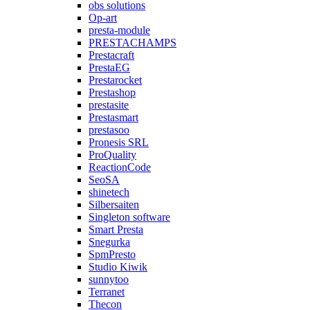
obs solutions
Op-art
presta-module
PRESTACHAMPS
Prestacraft
PrestaEG
Prestarocket
Prestashop
prestasite
Prestasmart
prestasoo
Pronesis SRL
ProQuality
ReactionCode
SeoSA
shinetech
Silbersaiten
Singleton software
Smart Presta
Snegurka
SpmPresto
Studio Kiwik
sunnytoo
Terranet
Thecon