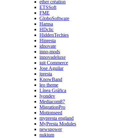
ether création
ETSSoft
FME
GloboSoftware
Hamsa
HDclic
HiddenTechies
Hipresta
idnovate
inno-mods
innovadeluxe
iqit Commerce
Jose Aguilar
jpresta
KnowBand
leo theme
Línea Gráfica
lyondev
Mediacom87
MigrationPro
Motionseed
mypresta england
MyPresta Modules
newspower
nukium