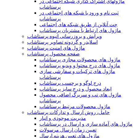
ماژولهای اشتراک‌ گذاری شبکه اجتماعی در
پرستاشاپ
ثبت نام و ورود با شبکه های اجتماعی در
پرستاشاپ
چت آنلاین از طریق شبکه های اجتماعی
ماژول های ارتباط با مشتریان پرستاشاپ
ویرایش و بروزرسانی انبوه پرستاشاپ
اسلایدر و گردونه تصاویر پرستاشاپ
ماژول های امنیت پرستاشاپ
صفحه محصول پرستاشاپ
ماژول های محصولات مجازی پرستاشاپ
ماژول های درج محتوا و ویدیو پرستاشاپ
ماژول های ترکیبات و سفارشی سازی
پرستاشاپ
درج لوگو و برچسب پرستاشاپ
ابعاد محصول و درج سایز پرستاشاپ
ماژول های تب و سربرگ اضافی محصول
پرستاشاپ
ماژول محصولات مرتبط پرستاشاپ
حامل، روش ارسال و تدارکات پرستاشاپ
مدیریت موجودی و انبار
ماژول های آماده سازی و ارسال در پرستاشاپ
تعیین زمان ارسال مرسولات
ماژول های تعیین هزینه ارسال