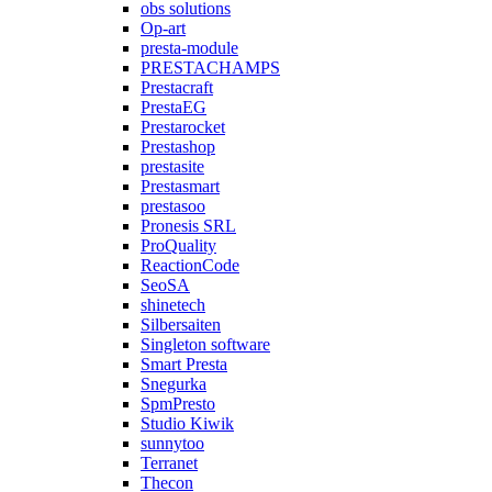
obs solutions
Op-art
presta-module
PRESTACHAMPS
Prestacraft
PrestaEG
Prestarocket
Prestashop
prestasite
Prestasmart
prestasoo
Pronesis SRL
ProQuality
ReactionCode
SeoSA
shinetech
Silbersaiten
Singleton software
Smart Presta
Snegurka
SpmPresto
Studio Kiwik
sunnytoo
Terranet
Thecon