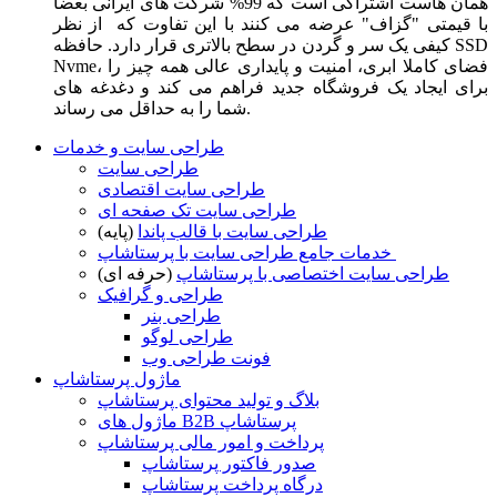
همان هاست اشتراکی است که 99% شرکت های ایرانی بعضا
با قیمتی "گزاف" عرضه می کنند با این تفاوت که از نظر
کیفی یک سر و گردن در سطح بالاتری قرار دارد. حافظه SSD
Nvme، فضای کاملا ابری، امنیت و پایداری عالی همه چیز را
برای ایجاد یک فروشگاه جدید فراهم می کند و دغدغه های
شما را به حداقل می رساند.
طراحی سایت و خدمات
طراحی سایت
طراحی سایت اقتصادی
طراحی سایت تک صفحه ای
طراحی سایت با قالب پاندا
(پایه)
خدمات جامع طراحی سایت با پرستاشاپ
طراحی سایت اختصاصی با پرستاشاپ
(حرفه ای)
طراحی و گرافیک
طراحی بنر
طراحی لوگو
فونت طراحی وب
ماژول پرستاشاپ
بلاگ و تولید محتوای پرستاشاپ
ماژول های B2B پرستاشاپ
پرداخت و امور مالی پرستاشاپ
صدور فاکتور پرستاشاپ
درگاه پرداخت پرستاشاپ