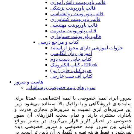
قالب پاورپوینت دانش آموزی
قالب پاورپوینت پزشکی
قالب پاورپوینت روانشناسی
قالب پاورپوینت کشاورزی
قالب پاورپوینت مهندسی
قالب پاورپوینت مدیریت
قالب پاورپوینت حسابداری
کتاب و مراجع درسی
جزوات آموزشی دارای مجوز از اساتید
آموزش زبان انگلیسی
کتاب چاپی دست دوم
کتاب الکترونیک - EBook
خرید کتاب چاپی ( نو )
کتاب آف ست خارجی
هاست و سرور
سرورهای نیمه خصوصی پرستاشاپ
سرور ابری نیمه خصوصی یا نیمه اختصاصی، عمدتا برای
سایت‌های فروشگاهی و با ترافیک بالا استفاده می‌شود. زیرا
این سرورهای ابری نسبت به سرورهای مجازی قدرت و
پایداری بیشتری دارند و تمام سخت افزارهای آن بطور
خصوصی در اختیار کاربر قرار می‌گیرند. در بیشتر مواقع
تفاوتی بین سرور نیمه خصوصی و سرور خصوصی دیده
نمی‌شود و فقط هزینه تهیه و نگهداری آن پایین تر است. در