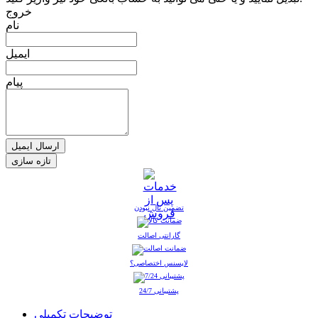
خروج
نام
ایمیل
پیام
ارسال ایمیل
تضمین نال نبودن
گارانتی اصالت
لایسنس اختصاصی؟
پشتیبانی 24/7
توضیحات تکمیلی