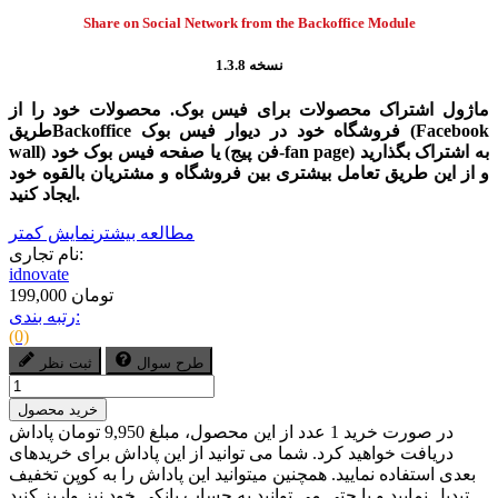
Share on Social Network from the Backoffice
Module
نسخه 1.3.8
ماژول اشتراک محصولات برای فیس بوک. محصولات خود را از
طریقBackoffice فروشگاه خود در دیوار فیس بوک (Facebook
wall) یا صفحه فیس بوک خود (فن پیج-fan page) به اشتراک بگذارید
و از این طریق تعامل بیشتری بین فروشگاه و مشتریان بالقوه خود
ایجاد کنید.
مطالعه بیشتر
نمایش کمتر
نام تجاری:
idnovate
199,000 تومان
رتبه بندی:
(0)
طرح سوال
ثبت نظر
خرید محصول
در صورت خرید 1 عدد از این محصول، مبلغ 9,950 تومان پاداش
دریافت خواهید کرد. شما می توانید از این پاداش برای خریدهای
بعدی استفاده نمایید. همچنین میتوانید این پاداش را به کوپن تخفیف
تبدیل نمایید و یا حتی می توانید به حساب بانکی خود نیز واریز کنید.