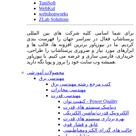
TuniSoft
WebKul
webshopworks
ZLab Solutions
برای شما اسامی کلیه شرکت های بین المللی
پرستاشاپ فعال در سراسر جهان را فهرست بندی
کردیم. ما در نیوزپاور برترین افزونه ها، قالب ها و
ابزارهای مورد نیاز و ضروری پرستاشاپ را طراحی،
خریداری، فارسی سازی و عرضه می کنیم. با نیوزپاور
همیشه وب سایت خود را بروز و پویا نگه دارید.
محصولات آموزشی
مهندسی برق
کتب مرجع رشته مهندسی برق
مهندسی مخابرات
مهندسی قدرت
کیفیت توان - Power Quality
دینامیک سیستم های قدرت
الکترونیک قدرت/ماشین الکتریکی
بهره برداری سیستم های قدرت
عایق و فشار قوی
حالت های گذرای الکترومغناطیسی
حفاظت و رله