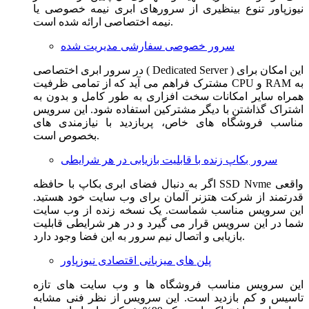
نیوزپاور تنوع بینظیری از سرورهای ابری نیمه خصوصی یا
نیمه اختصاصی ارائه شده است.
سرور خصوصی سفارشی مدیریت شده
در سرور ابری اختصاصی ( Dedicated Server ) این امکان برای
مشترک فراهم می آید که از تمامی ظرفیت CPU و RAM به
همراه سایر امکانات سخت افزاری به طور کامل و بدون به
اشتراک گذاشتن با دیگر مشترکین استفاده شود. این سرویس
مناسب فروشگاه های خاص، پربازدید با نیازمندی های
بخصوص است.
سرور بکاپ زنده با قابلیت بازیابی در هر شرایطی
اگر به دنبال فضای ابری بکاپ با حافظه SSD Nvme واقعی
قدرتمند از شرکت هتزنر آلمان برای وب سایت خود هستید.
این سرویس مناسب شماست. یک نسخه زنده از وب سایت
شما در این سرویس قرار می گیرد و در هر شرایطی قابلیت
بازیابی و اتصال نیم سرور به این فضا وجود دارد.
پلن های میزبانی اقتصادی نیوزپاور
این سرویس مناسب فروشگاه ها و وب سایت های تازه
تاسیس و کم بازدید است. این سرویس از نظر فنی مشابه