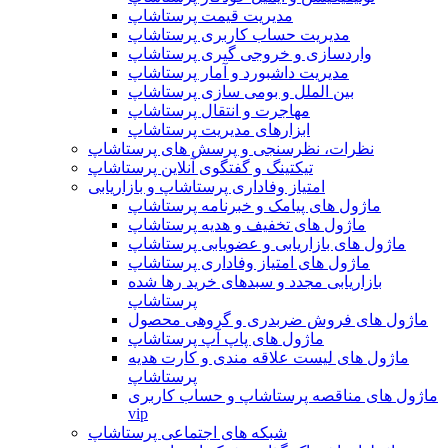
مدیریت قیمت پرستاشاپ
مدیریت حساب کاربری پرستاشاپ
واردسازی و خروجی گیری پرستاشاپ
مدیریت داشبورد و آمار پرستاشاپ
بین الملل و بومی سازی پرستاشاپ
مهاجرت و انتقال پرستاشاپ
ابزارهای مدیریت پرستاشاپ
نظرات، نظرسنجی و پرسش های پرستاشاپ
تیکتینگ و گفتگوی آنلاین پرستاشاپ
امتیاز وفاداری پرستاشاپ و بازاریابی
ماژول های پیامک و خبرنامه پرستاشاپ
ماژول های تخفیف و هدیه پرستاشاپ
ماژول های بازاریابی و عضویابی پرستاشاپ
ماژول های امتیاز وفاداری پرستاشاپ
بازاریابی مجدد و سبدهای خرید رها شده
پرستاشاپ
ماژول های فروش ضربدری و گروهی محصول
ماژول های پاپ آپ پرستاشاپ
ماژول های لیست علاقه مندی و کارت هدیه
پرستاشاپ
ماژول های مناقصه پرستاشاپ و حساب کاربری
vip
شبکه های اجتماعی پرستاشاپ