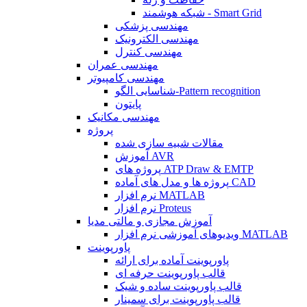
شبکه هوشمند - Smart Grid
مهندسی پزشکی
مهندسی الکترونیک
مهندسی کنترل
مهندسی عمران
مهندسی کامپیوتر
شناسایی الگو-Pattern recognition
پایتون
مهندسی مکانیک
پروژه
مقالات شبیه سازی شده
آموزش AVR
پروژه های ATP Draw & EMTP
پروژه ها و مدل های آماده CAD
نرم افزار MATLAB
نرم افزار Proteus
آموزش مجازی و مالتی مدیا
ویدیوهای آموزشی نرم افزار MATLAB
پاورپوینت
پاورپوینت آماده برای ارائه
قالب پاورپوینت حرفه ای
قالب پاورپوینت ساده و شیک
قالب پاورپوینت برای سمینار