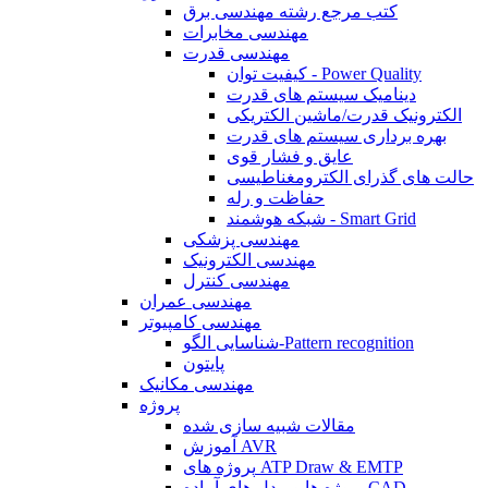
کتب مرجع رشته مهندسی برق
مهندسی مخابرات
مهندسی قدرت
کیفیت توان - Power Quality
دینامیک سیستم های قدرت
الکترونیک قدرت/ماشین الکتریکی
بهره برداری سیستم های قدرت
عایق و فشار قوی
حالت های گذرای الکترومغناطیسی
حفاظت و رله
شبکه هوشمند - Smart Grid
مهندسی پزشکی
مهندسی الکترونیک
مهندسی کنترل
مهندسی عمران
مهندسی کامپیوتر
شناسایی الگو-Pattern recognition
پایتون
مهندسی مکانیک
پروژه
مقالات شبیه سازی شده
آموزش AVR
پروژه های ATP Draw & EMTP
پروژه ها و مدل های آماده CAD