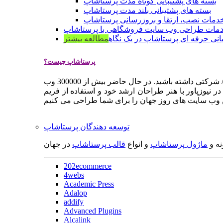
بسته های پشتیبانی کوتاه مدت پرستاشاپ
بسته های پشتیبانی بلند مدت پرستاشاپ
دمات نصب، ارتقا و بروزرسانی پرستاشاپ
مات طراحی وب سایت فروشگاهی با پرستاشاپ
انی حرفه ای پرستاشاپ در یک نگاه
مطالعه بیشتر
پرستاشاپ چیست؟
پرستاشاپ یک سیستم مدیریت وب سایت / فروشگاه آنلاین اپن سورس است که به شما کمک می کند به سرعت یک وب سایت فروشگاهی / شرکتی داشته باشید. در حال حاضر بیش از 300000 وب
 نیوزپاور با هنر طراحان ارشد خود و استفاده از فریم
توسعه دهندگان پرستاشاپ
نه و
ماژول پرستاشاپ
و انواع
قالب پرستاشاپ
در جهان
202ecommerce
4webs
Academic Press
Adalop
addify
Advanced Plugins
Alcalink