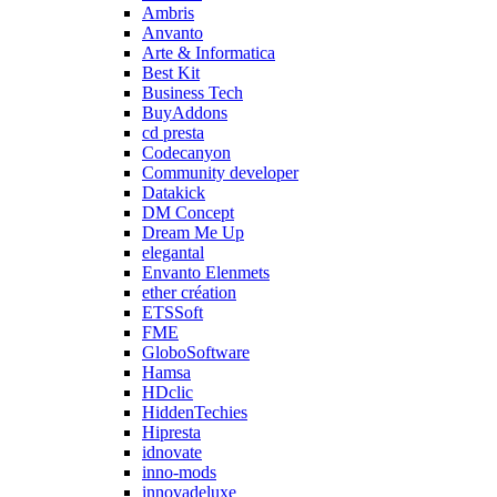
Ambris
Anvanto
Arte & Informatica
Best Kit
Business Tech
BuyAddons
cd presta
Codecanyon
Community developer
Datakick
DM Concept
Dream Me Up
elegantal
Envanto Elenmets
ether création
ETSSoft
FME
GloboSoftware
Hamsa
HDclic
HiddenTechies
Hipresta
idnovate
inno-mods
innovadeluxe