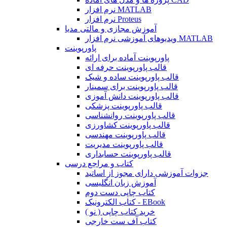
نرم افزار MATLAB
نرم افزار Proteus
آموزش مجازی و مالتی مدیا
ویدیوهای آموزشی نرم افزار MATLAB
پاورپوینت
پاورپوینت آماده برای ارائه
قالب پاورپوینت حرفه ای
قالب پاورپوینت ساده و شیک
قالب پاورپوینت برای سمینار
قالب پاورپوینت دانش آموزی
قالب پاورپوینت پزشکی
قالب پاورپوینت روانشناسی
قالب پاورپوینت کشاورزی
قالب پاورپوینت مهندسی
قالب پاورپوینت مدیریت
قالب پاورپوینت حسابداری
کتاب و مراجع درسی
جزوات آموزشی دارای مجوز از اساتید
آموزش زبان انگلیسی
کتاب چاپی دست دوم
کتاب الکترونیک - EBook
خرید کتاب چاپی ( نو )
کتاب آف ست خارجی