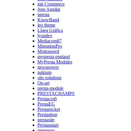
iqit Commerce
Jose Aguilar
jpresta
KnowBand
leo theme
Línea Gráfica
lyondev
Mediacom87
MigrationPro
Motionseed
mypresta england
MyPresta Modules
newspower
nukium
obs solutions
Op-art
presta-module
PRESTACHAMPS
Prestacraft
PrestaEG
Prestarocket
Prestashop
prestasite
Prestasmart
prestasoo