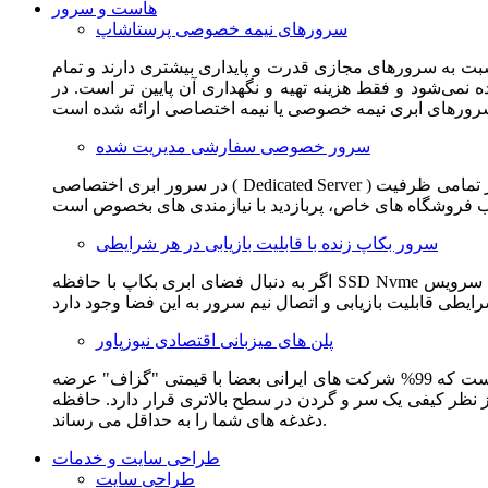
هاست و سرور
سرورهای نیمه خصوصی پرستاشاپ
سبت به سرورهای مجازی قدرت و پایداری بیشتری دارند و تمام
می‌شود و فقط هزینه تهیه و نگهداری آن پایین تر است. در
سرور خصوصی سفارشی مدیریت شده
در سرور ابری اختصاصی ( Dedicated Server ) این امکان برای مشترک فراهم می آید که از تمامی ظرفیت CPU و RAM به همراه سایر امکانات سخت افزاری به طور کامل و بدون به اشتراک گذاشتن با
سرور بکاپ زنده با قابلیت بازیابی در هر شرایطی
اگر به دنبال فضای ابری بکاپ با حافظه SSD Nvme واقعی قدرتمند از شرکت هتزنر آلمان برای وب سایت خود هستید. این سرویس مناسب شماست. یک نسخه زنده از وب سایت شما در این سرویس
پلن های میزبانی اقتصادی نیوزپاور
این سرویس مناسب فروشگاه ها و وب سایت های تازه تاسیس و کم بازدید است. این سرویس از نظر فنی مشابه همان هاست اشتراکی است که 99% شرکت های ایرانی بعضا با قیمتی "گزاف" عرضه
 بالاتری قرار دارد. حافظه SSD Nvme، فضای کاملا ابری، امنیت و پایداری عالی همه چیز را برای ایجاد یک فروشگاه جدید فراهم می کند و
دغدغه های شما را به حداقل می رساند.
طراحی سایت و خدمات
طراحی سایت