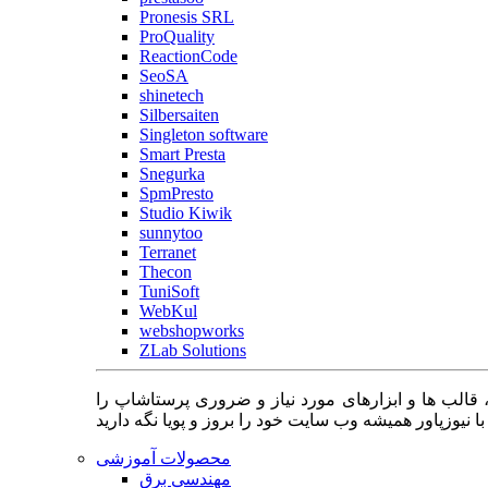
Pronesis SRL
ProQuality
ReactionCode
SeoSA
shinetech
Silbersaiten
Singleton software
Smart Presta
Snegurka
SpmPresto
Studio Kiwik
sunnytoo
Terranet
Thecon
TuniSoft
WebKul
webshopworks
ZLab Solutions
 قالب ها و ابزارهای مورد نیاز و ضروری پرستاشاپ را
محصولات آموزشی
مهندسی برق