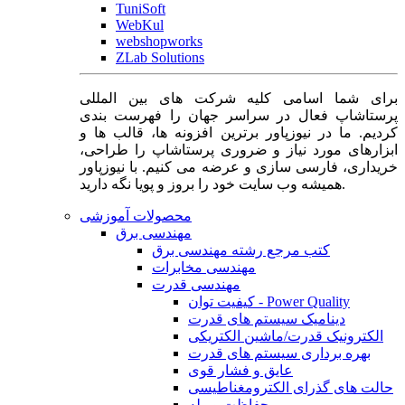
TuniSoft
WebKul
webshopworks
ZLab Solutions
برای شما اسامی کلیه شرکت های بین المللی
پرستاشاپ فعال در سراسر جهان را فهرست بندی
کردیم. ما در نیوزپاور برترین افزونه ها، قالب ها و
ابزارهای مورد نیاز و ضروری پرستاشاپ را طراحی،
خریداری، فارسی سازی و عرضه می کنیم. با نیوزپاور
همیشه وب سایت خود را بروز و پویا نگه دارید.
محصولات آموزشی
مهندسی برق
کتب مرجع رشته مهندسی برق
مهندسی مخابرات
مهندسی قدرت
کیفیت توان - Power Quality
دینامیک سیستم های قدرت
الکترونیک قدرت/ماشین الکتریکی
بهره برداری سیستم های قدرت
عایق و فشار قوی
حالت های گذرای الکترومغناطیسی
حفاظت و رله