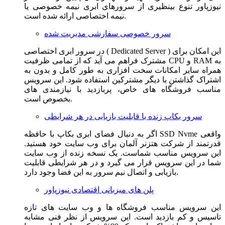
نیوزپاور تنوع بینظیری از سرورهای ابری نیمه خصوصی یا
نیمه اختصاصی ارائه شده است.
سرور خصوصی سفارشی مدیریت شده
در سرور ابری اختصاصی ( Dedicated Server ) این امکان برای
مشترک فراهم می آید که از تمامی ظرفیت CPU و RAM به
همراه سایر امکانات سخت افزاری به طور کامل و بدون به
اشتراک گذاشتن با دیگر مشترکین استفاده شود. این سرویس
مناسب فروشگاه های خاص، پربازدید با نیازمندی های
بخصوص است.
سرور بکاپ زنده با قابلیت بازیابی در هر شرایطی
اگر به دنبال فضای ابری بکاپ با حافظه SSD Nvme واقعی
قدرتمند از شرکت هتزنر آلمان برای وب سایت خود هستید.
این سرویس مناسب شماست. یک نسخه زنده از وب سایت
شما در این سرویس قرار می گیرد و در هر شرایطی قابلیت
بازیابی و اتصال نیم سرور به این فضا وجود دارد.
پلن های میزبانی اقتصادی نیوزپاور
این سرویس مناسب فروشگاه ها و وب سایت های تازه
تاسیس و کم بازدید است. این سرویس از نظر فنی مشابه