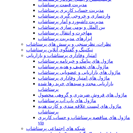
مدیریت قیمت پرستاشاپ
مدیریت حساب کاربری پرستاشاپ
واردسازی و خروجی گیری پرستاشاپ
مدیریت داشبورد و آمار پرستاشاپ
بین الملل و بومی سازی پرستاشاپ
مهاجرت و انتقال پرستاشاپ
ابزارهای مدیریت پرستاشاپ
نظرات، نظرسنجی و پرسش های پرستاشاپ
تیکتینگ و گفتگوی آنلاین پرستاشاپ
امتیاز وفاداری پرستاشاپ و بازاریابی
ماژول های پیامک و خبرنامه پرستاشاپ
ماژول های تخفیف و هدیه پرستاشاپ
ماژول های بازاریابی و عضویابی پرستاشاپ
ماژول های امتیاز وفاداری پرستاشاپ
بازاریابی مجدد و سبدهای خرید رها شده
پرستاشاپ
ماژول های فروش ضربدری و گروهی محصول
ماژول های پاپ آپ پرستاشاپ
ماژول های لیست علاقه مندی و کارت هدیه
پرستاشاپ
ماژول های مناقصه پرستاشاپ و حساب کاربری
vip
شبکه های اجتماعی پرستاشاپ