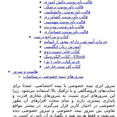
قالب پاورپوینت دانش آموزی
قالب پاورپوینت پزشکی
قالب پاورپوینت روانشناسی
قالب پاورپوینت کشاورزی
قالب پاورپوینت مهندسی
قالب پاورپوینت مدیریت
قالب پاورپوینت حسابداری
کتاب و مراجع درسی
جزوات آموزشی دارای مجوز از اساتید
آموزش زبان انگلیسی
کتاب چاپی دست دوم
کتاب الکترونیک - EBook
خرید کتاب چاپی ( نو )
کتاب آف ست خارجی
هاست و سرور
سرورهای نیمه خصوصی پرستاشاپ
سرور ابری نیمه خصوصی یا نیمه اختصاصی، عمدتا برای
سایت‌های فروشگاهی و با ترافیک بالا استفاده می‌شود. زیرا
این سرورهای ابری نسبت به سرورهای مجازی قدرت و
پایداری بیشتری دارند و تمام سخت افزارهای آن بطور
خصوصی در اختیار کاربر قرار می‌گیرند. در بیشتر مواقع
تفاوتی بین سرور نیمه خصوصی و سرور خصوصی دیده
نمی‌شود و فقط هزینه تهیه و نگهداری آن پایین تر است. در