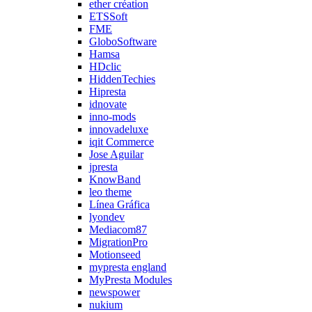
ether création
ETSSoft
FME
GloboSoftware
Hamsa
HDclic
HiddenTechies
Hipresta
idnovate
inno-mods
innovadeluxe
iqit Commerce
Jose Aguilar
jpresta
KnowBand
leo theme
Línea Gráfica
lyondev
Mediacom87
MigrationPro
Motionseed
mypresta england
MyPresta Modules
newspower
nukium