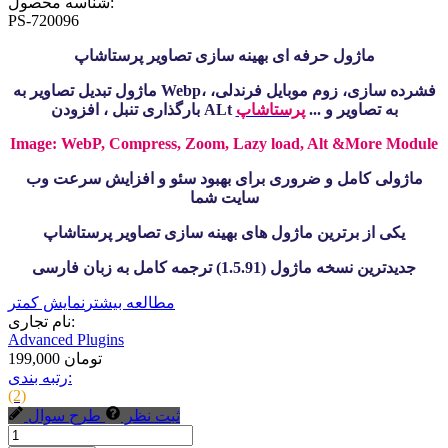
شناسه محصول:
PS-720096
ماژول حرفه ای بهینه سازی تصاویر پرستاشاپ
ماژول تبدیل تصاویر به Webp، فشرده سازی، زوم موبایل فرندلی،
بارگذاری تنبل ، افزودن ALt به تصاویر و ...
پرستاشاپ
Image: WebP, Compress, Zoom, Lazy load, Alt &More Module
ماژولی کامل و ضروری برای بهبود سئو و افزایش سرعت وب
سایت شما
یکی از برترین ماژول های بهینه سازی تصاویر پرستاشاپ
جدیدترین نسخه ماژول (1.5.91) ترجمه کامل به زبان فارسی
مطالعه بیشتر
نمایش کمتر
نام تجاری:
Advanced Plugins
199,000 تومان
رتبه بندی:
(2)
ثبت نظر
طرح سوال