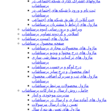
ماژولهای اشتراک‌ گذاری شبکه اجتماعی در
پرستاشاپ
ثبت نام و ورود با شبکه های اجتماعی در
پرستاشاپ
چت آنلاین از طریق شبکه های اجتماعی
ماژول های ارتباط با مشتریان پرستاشاپ
ویرایش و بروزرسانی انبوه پرستاشاپ
اسلایدر و گردونه تصاویر پرستاشاپ
ماژول های امنیت پرستاشاپ
صفحه محصول پرستاشاپ
ماژول های محصولات مجازی پرستاشاپ
ماژول های درج محتوا و ویدیو پرستاشاپ
ماژول های ترکیبات و سفارشی سازی
پرستاشاپ
درج لوگو و برچسب پرستاشاپ
ابعاد محصول و درج سایز پرستاشاپ
ماژول های تب و سربرگ اضافی محصول
پرستاشاپ
ماژول محصولات مرتبط پرستاشاپ
حامل، روش ارسال و تدارکات پرستاشاپ
مدیریت موجودی و انبار
ماژول های آماده سازی و ارسال در پرستاشاپ
تعیین زمان ارسال مرسولات
ماژول های تعیین هزینه ارسال