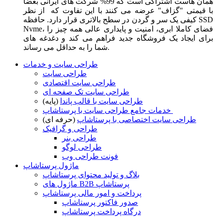
همان هاست اشتراکی است که 99% شرکت های ایرانی بعضا
با قیمتی "گزاف" عرضه می کنند با این تفاوت که از نظر
کیفی یک سر و گردن در سطح بالاتری قرار دارد. حافظه SSD
Nvme، فضای کاملا ابری، امنیت و پایداری عالی همه چیز را
برای ایجاد یک فروشگاه جدید فراهم می کند و دغدغه های
شما را به حداقل می رساند.
طراحی سایت و خدمات
طراحی سایت
طراحی سایت اقتصادی
طراحی سایت تک صفحه ای
طراحی سایت با قالب پاندا
(پایه)
خدمات جامع طراحی سایت با پرستاشاپ
طراحی سایت اختصاصی با پرستاشاپ
(حرفه ای)
طراحی و گرافیک
طراحی بنر
طراحی لوگو
فونت طراحی وب
ماژول پرستاشاپ
بلاگ و تولید محتوای پرستاشاپ
ماژول های B2B پرستاشاپ
پرداخت و امور مالی پرستاشاپ
صدور فاکتور پرستاشاپ
درگاه پرداخت پرستاشاپ