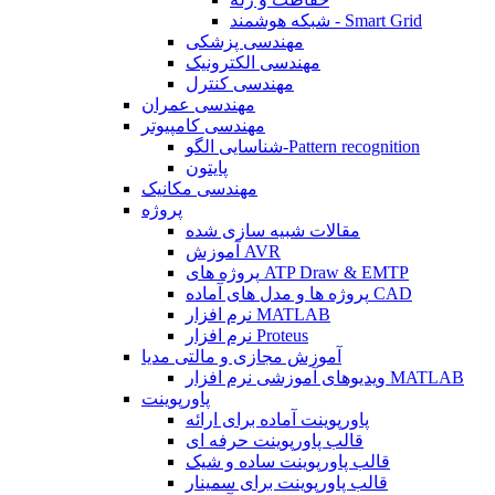
شبکه هوشمند - Smart Grid
مهندسی پزشکی
مهندسی الکترونیک
مهندسی کنترل
مهندسی عمران
مهندسی کامپیوتر
شناسایی الگو-Pattern recognition
پایتون
مهندسی مکانیک
پروژه
مقالات شبیه سازی شده
آموزش AVR
پروژه های ATP Draw & EMTP
پروژه ها و مدل های آماده CAD
نرم افزار MATLAB
نرم افزار Proteus
آموزش مجازی و مالتی مدیا
ویدیوهای آموزشی نرم افزار MATLAB
پاورپوینت
پاورپوینت آماده برای ارائه
قالب پاورپوینت حرفه ای
قالب پاورپوینت ساده و شیک
قالب پاورپوینت برای سمینار