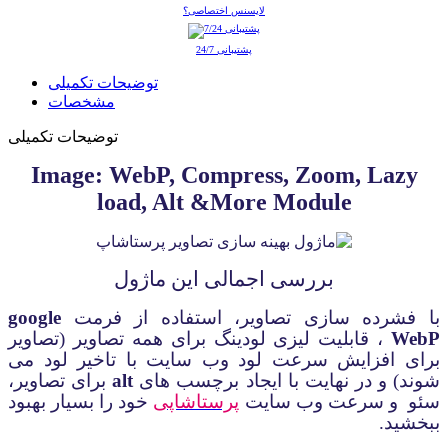
لایسنس اختصاصی؟
پشتیبانی 24/7
توضیحات تکمیلی
مشخصات
توضیحات تکمیلی
Image: WebP, Compress, Zoom, Lazy
load, Alt &More Module
بررسی اجمالی
این ماژول
با فشرده سازی تصاویر، استفاده از فرمت
google
WebP
، قابلیت لیزی لودینگ برای همه تصاویر (تصاویر
برای افزایش سرعت لود وب سایت با تاخیر لود می
شوند) و در نهایت با ایجاد برچسب های
alt
برای تصاویر،
سئو
و سرعت وب سایت
پرستاشاپی
خود را بسیار بهبود
ببخشید.