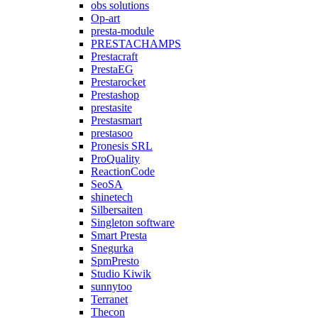
obs solutions
Op-art
presta-module
PRESTACHAMPS
Prestacraft
PrestaEG
Prestarocket
Prestashop
prestasite
Prestasmart
prestasoo
Pronesis SRL
ProQuality
ReactionCode
SeoSA
shinetech
Silbersaiten
Singleton software
Smart Presta
Snegurka
SpmPresto
Studio Kiwik
sunnytoo
Terranet
Thecon