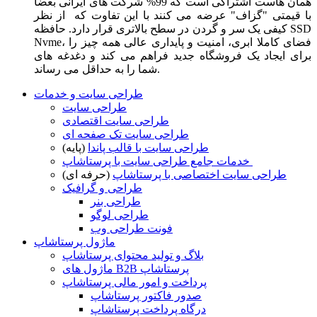
همان هاست اشتراکی است که 99% شرکت های ایرانی بعضا
با قیمتی "گزاف" عرضه می کنند با این تفاوت که از نظر
کیفی یک سر و گردن در سطح بالاتری قرار دارد. حافظه SSD
Nvme، فضای کاملا ابری، امنیت و پایداری عالی همه چیز را
برای ایجاد یک فروشگاه جدید فراهم می کند و دغدغه های
شما را به حداقل می رساند.
طراحی سایت و خدمات
طراحی سایت
طراحی سایت اقتصادی
طراحی سایت تک صفحه ای
طراحی سایت با قالب پاندا
(پایه)
خدمات جامع طراحی سایت با پرستاشاپ
طراحی سایت اختصاصی با پرستاشاپ
(حرفه ای)
طراحی و گرافیک
طراحی بنر
طراحی لوگو
فونت طراحی وب
ماژول پرستاشاپ
بلاگ و تولید محتوای پرستاشاپ
ماژول های B2B پرستاشاپ
پرداخت و امور مالی پرستاشاپ
صدور فاکتور پرستاشاپ
درگاه پرداخت پرستاشاپ