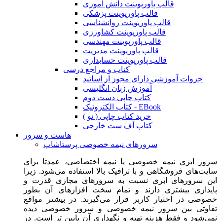
قالب پاورپوینت دانش آموزی
قالب پاورپوینت پزشکی
قالب پاورپوینت روانشناسی
قالب پاورپوینت کشاورزی
قالب پاورپوینت مهندسی
قالب پاورپوینت مدیریت
قالب پاورپوینت حسابداری
کتاب و مراجع درسی
جزوات آموزشی دارای مجوز از اساتید
آموزش زبان انگلیسی
کتاب چاپی دست دوم
کتاب الکترونیک - EBook
خرید کتاب چاپی ( نو )
کتاب آف ست خارجی
هاست و سرور
سرورهای نیمه خصوصی پرستاشاپ
سرور ابری نیمه خصوصی یا نیمه اختصاصی، عمدتا برای
سایت‌های فروشگاهی و با ترافیک بالا استفاده می‌شود. زیرا
این سرورهای ابری نسبت به سرورهای مجازی قدرت و
پایداری بیشتری دارند و تمام سخت افزارهای آن بطور
خصوصی در اختیار کاربر قرار می‌گیرند. در بیشتر مواقع
تفاوتی بین سرور نیمه خصوصی و سرور خصوصی دیده
نمی‌شود و فقط هزینه تهیه و نگهداری آن پایین تر است. در