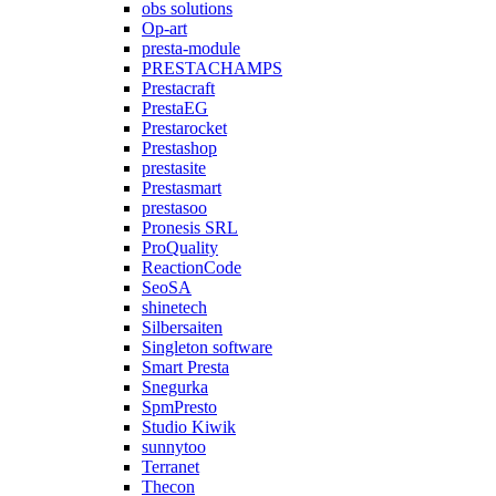
obs solutions
Op-art
presta-module
PRESTACHAMPS
Prestacraft
PrestaEG
Prestarocket
Prestashop
prestasite
Prestasmart
prestasoo
Pronesis SRL
ProQuality
ReactionCode
SeoSA
shinetech
Silbersaiten
Singleton software
Smart Presta
Snegurka
SpmPresto
Studio Kiwik
sunnytoo
Terranet
Thecon