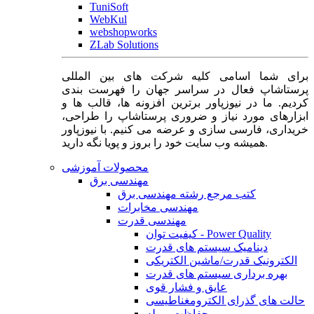
TuniSoft
WebKul
webshopworks
ZLab Solutions
برای شما اسامی کلیه شرکت های بین المللی
پرستاشاپ فعال در سراسر جهان را فهرست بندی
کردیم. ما در نیوزپاور برترین افزونه ها، قالب ها و
ابزارهای مورد نیاز و ضروری پرستاشاپ را طراحی،
خریداری، فارسی سازی و عرضه می کنیم. با نیوزپاور
همیشه وب سایت خود را بروز و پویا نگه دارید.
محصولات آموزشی
مهندسی برق
کتب مرجع رشته مهندسی برق
مهندسی مخابرات
مهندسی قدرت
کیفیت توان - Power Quality
دینامیک سیستم های قدرت
الکترونیک قدرت/ماشین الکتریکی
بهره برداری سیستم های قدرت
عایق و فشار قوی
حالت های گذرای الکترومغناطیسی
حفاظت و رله