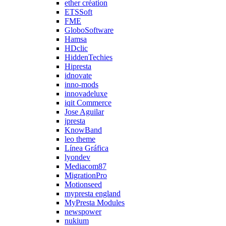
ether création
ETSSoft
FME
GloboSoftware
Hamsa
HDclic
HiddenTechies
Hipresta
idnovate
inno-mods
innovadeluxe
iqit Commerce
Jose Aguilar
jpresta
KnowBand
leo theme
Línea Gráfica
lyondev
Mediacom87
MigrationPro
Motionseed
mypresta england
MyPresta Modules
newspower
nukium