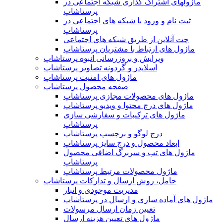
ماژولهای اشتراک‌ گذاری شبکه اجتماعی در
پرستاشاپ
ثبت نام و ورود با شبکه های اجتماعی در
پرستاشاپ
چت آنلاین از طریق شبکه های اجتماعی
ماژول های ارتباط با مشتریان پرستاشاپ
ویرایش و بروزرسانی انبوه پرستاشاپ
اسلایدر و گردونه تصاویر پرستاشاپ
ماژول های امنیت پرستاشاپ
صفحه محصول پرستاشاپ
ماژول های محصولات مجازی پرستاشاپ
ماژول های درج محتوا و ویدیو پرستاشاپ
ماژول های ترکیبات و سفارشی سازی
پرستاشاپ
درج لوگو و برچسب پرستاشاپ
ابعاد محصول و درج سایز پرستاشاپ
ماژول های تب و سربرگ اضافی محصول
پرستاشاپ
ماژول محصولات مرتبط پرستاشاپ
حامل، روش ارسال و تدارکات پرستاشاپ
مدیریت موجودی و انبار
ماژول های آماده سازی و ارسال در پرستاشاپ
تعیین زمان ارسال مرسولات
ماژول های تعیین هزینه ارسال