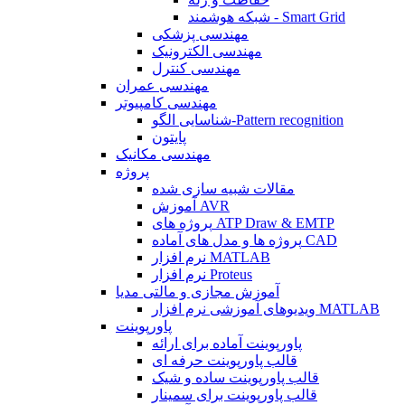
شبکه هوشمند - Smart Grid
مهندسی پزشکی
مهندسی الکترونیک
مهندسی کنترل
مهندسی عمران
مهندسی کامپیوتر
شناسایی الگو-Pattern recognition
پایتون
مهندسی مکانیک
پروژه
مقالات شبیه سازی شده
آموزش AVR
پروژه های ATP Draw & EMTP
پروژه ها و مدل های آماده CAD
نرم افزار MATLAB
نرم افزار Proteus
آموزش مجازی و مالتی مدیا
ویدیوهای آموزشی نرم افزار MATLAB
پاورپوینت
پاورپوینت آماده برای ارائه
قالب پاورپوینت حرفه ای
قالب پاورپوینت ساده و شیک
قالب پاورپوینت برای سمینار