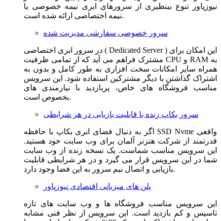
نیوزپاور تنوع بینظیری از سرورهای ابری نیمه خصوصی یا
نیمه اختصاصی ارائه شده است.
سرور خصوصی سفارشی مدیریت شده
در سرور ابری اختصاصی ( Dedicated Server ) این امکان برای
مشترک فراهم می آید که از تمامی ظرفیت CPU و RAM به
همراه سایر امکانات سخت افزاری به طور کامل و بدون به
اشتراک گذاشتن با دیگر مشترکین استفاده شود. این سرویس
مناسب فروشگاه های خاص، پربازدید با نیازمندی های
بخصوص است.
سرور بکاپ زنده با قابلیت بازیابی در هر شرایطی
اگر به دنبال فضای ابری بکاپ با حافظه SSD Nvme واقعی
قدرتمند از شرکت هتزنر آلمان برای وب سایت خود هستید.
این سرویس مناسب شماست. یک نسخه زنده از وب سایت
شما در این سرویس قرار می گیرد و در هر شرایطی قابلیت
بازیابی و اتصال نیم سرور به این فضا وجود دارد.
پلن های میزبانی اقتصادی نیوزپاور
این سرویس مناسب فروشگاه ها و وب سایت های تازه
تاسیس و کم بازدید است. این سرویس از نظر فنی مشابه