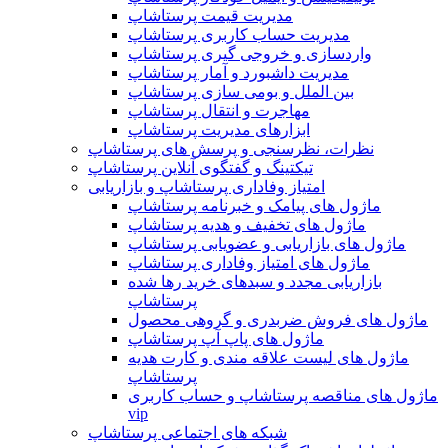
مدیریت قیمت پرستاشاپ
مدیریت حساب کاربری پرستاشاپ
واردسازی و خروجی گیری پرستاشاپ
مدیریت داشبورد و آمار پرستاشاپ
بین الملل و بومی سازی پرستاشاپ
مهاجرت و انتقال پرستاشاپ
ابزارهای مدیریت پرستاشاپ
نظرات، نظرسنجی و پرسش های پرستاشاپ
تیکتینگ و گفتگوی آنلاین پرستاشاپ
امتیاز وفاداری پرستاشاپ و بازاریابی
ماژول های پیامک و خبرنامه پرستاشاپ
ماژول های تخفیف و هدیه پرستاشاپ
ماژول های بازاریابی و عضویابی پرستاشاپ
ماژول های امتیاز وفاداری پرستاشاپ
بازاریابی مجدد و سبدهای خرید رها شده
پرستاشاپ
ماژول های فروش ضربدری و گروهی محصول
ماژول های پاپ آپ پرستاشاپ
ماژول های لیست علاقه مندی و کارت هدیه
پرستاشاپ
ماژول های مناقصه پرستاشاپ و حساب کاربری
vip
شبکه های اجتماعی پرستاشاپ