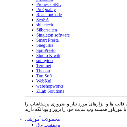
Pronesis SRL
ProQuality
ReactionCode
SeoSA
shinetech
Silbersaiten
Singleton software
Smart Presta
Snegurka
SpmPresto
Studio Kiwik
sunnytoo
Terranet
Thecon
TuniSoft
WebKul
webshopworks
ZLab Solutions
 قالب ها و ابزارهای مورد نیاز و ضروری پرستاشاپ را
محصولات آموزشی
مهندسی برق