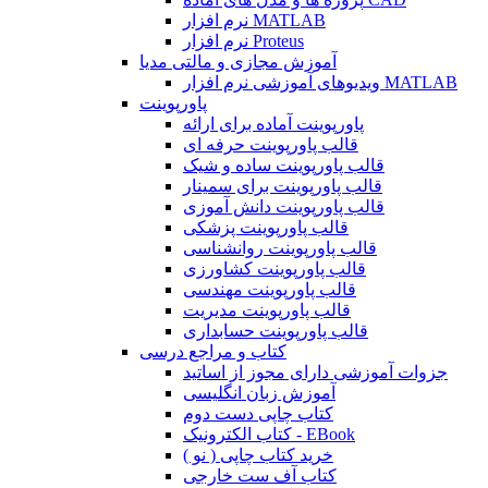
نرم افزار MATLAB
نرم افزار Proteus
آموزش مجازی و مالتی مدیا
ویدیوهای آموزشی نرم افزار MATLAB
پاورپوینت
پاورپوینت آماده برای ارائه
قالب پاورپوینت حرفه ای
قالب پاورپوینت ساده و شیک
قالب پاورپوینت برای سمینار
قالب پاورپوینت دانش آموزی
قالب پاورپوینت پزشکی
قالب پاورپوینت روانشناسی
قالب پاورپوینت کشاورزی
قالب پاورپوینت مهندسی
قالب پاورپوینت مدیریت
قالب پاورپوینت حسابداری
کتاب و مراجع درسی
جزوات آموزشی دارای مجوز از اساتید
آموزش زبان انگلیسی
کتاب چاپی دست دوم
کتاب الکترونیک - EBook
خرید کتاب چاپی ( نو )
کتاب آف ست خارجی