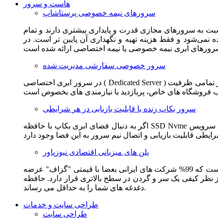
هاست و سرور
سرورهای نیمه خصوصی پرستاشاپ
سبت به سرورهای مجازی قدرت و پایداری بیشتری دارند و تمام
می‌شود و فقط هزینه تهیه و نگهداری آن پایین تر است. در
سرور خصوصی سفارشی مدیریت شده
در سرور ابری اختصاصی ( Dedicated Server ) این امکان برای مشترک فراهم می آید که از تمامی ظرفیت CPU و RAM به همراه سایر امکانات سخت افزاری به طور کامل و بدون به اشتراک گذاشتن با
سرور بکاپ زنده با قابلیت بازیابی در هر شرایطی
اگر به دنبال فضای ابری بکاپ با حافظه SSD Nvme واقعی قدرتمند از شرکت هتزنر آلمان برای وب سایت خود هستید. این سرویس مناسب شماست. یک نسخه زنده از وب سایت شما در این سرویس
پلن های میزبانی اقتصادی نیوزپاور
این سرویس مناسب فروشگاه ها و وب سایت های تازه تاسیس و کم بازدید است. این سرویس از نظر فنی مشابه همان هاست اشتراکی است که 99% شرکت های ایرانی بعضا با قیمتی "گزاف" عرضه
 بالاتری قرار دارد. حافظه SSD Nvme، فضای کاملا ابری، امنیت و پایداری عالی همه چیز را برای ایجاد یک فروشگاه جدید فراهم می کند و
دغدغه های شما را به حداقل می رساند.
طراحی سایت و خدمات
طراحی سایت