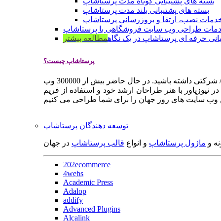
بسته های پشتیبانی کوتاه مدت پرستاشاپ
بسته های پشتیبانی بلند مدت پرستاشاپ
دمات نصب، ارتقا و بروزرسانی پرستاشاپ
مات طراحی وب سایت فروشگاهی با پرستاشاپ
انی حرفه ای پرستاشاپ در یک نگاه
مطالعه بیشتر
پرستاشاپ چیست؟
پرستاشاپ یک سیستم مدیریت وب سایت / فروشگاه آنلاین اپن سورس است که به شما کمک می کند به سرعت یک وب سایت فروشگاهی / شرکتی داشته باشید. در حال حاضر بیش از 300000 وب
 نیوزپاور با هنر طراحان ارشد خود و استفاده از فریم
توسعه دهندگان پرستاشاپ
نه و
ماژول پرستاشاپ
و انواع
قالب پرستاشاپ
در جهان
202ecommerce
4webs
Academic Press
Adalop
addify
Advanced Plugins
Alcalink