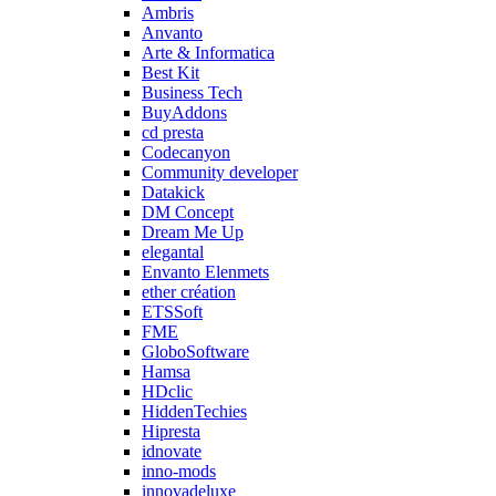
Ambris
Anvanto
Arte & Informatica
Best Kit
Business Tech
BuyAddons
cd presta
Codecanyon
Community developer
Datakick
DM Concept
Dream Me Up
elegantal
Envanto Elenmets
ether création
ETSSoft
FME
GloboSoftware
Hamsa
HDclic
HiddenTechies
Hipresta
idnovate
inno-mods
innovadeluxe