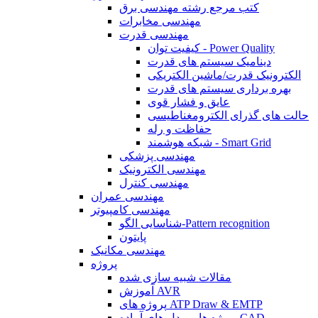
کتب مرجع رشته مهندسی برق
مهندسی مخابرات
مهندسی قدرت
کیفیت توان - Power Quality
دینامیک سیستم های قدرت
الکترونیک قدرت/ماشین الکتریکی
بهره برداری سیستم های قدرت
عایق و فشار قوی
حالت های گذرای الکترومغناطیسی
حفاظت و رله
شبکه هوشمند - Smart Grid
مهندسی پزشکی
مهندسی الکترونیک
مهندسی کنترل
مهندسی عمران
مهندسی کامپیوتر
شناسایی الگو-Pattern recognition
پایتون
مهندسی مکانیک
پروژه
مقالات شبیه سازی شده
آموزش AVR
پروژه های ATP Draw & EMTP
پروژه ها و مدل های آماده CAD