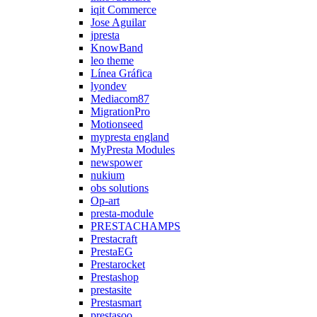
iqit Commerce
Jose Aguilar
jpresta
KnowBand
leo theme
Línea Gráfica
lyondev
Mediacom87
MigrationPro
Motionseed
mypresta england
MyPresta Modules
newspower
nukium
obs solutions
Op-art
presta-module
PRESTACHAMPS
Prestacraft
PrestaEG
Prestarocket
Prestashop
prestasite
Prestasmart
prestasoo