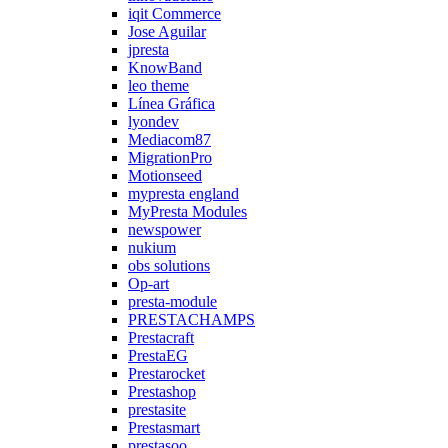
iqit Commerce
Jose Aguilar
jpresta
KnowBand
leo theme
Línea Gráfica
lyondev
Mediacom87
MigrationPro
Motionseed
mypresta england
MyPresta Modules
newspower
nukium
obs solutions
Op-art
presta-module
PRESTACHAMPS
Prestacraft
PrestaEG
Prestarocket
Prestashop
prestasite
Prestasmart
prestasoo