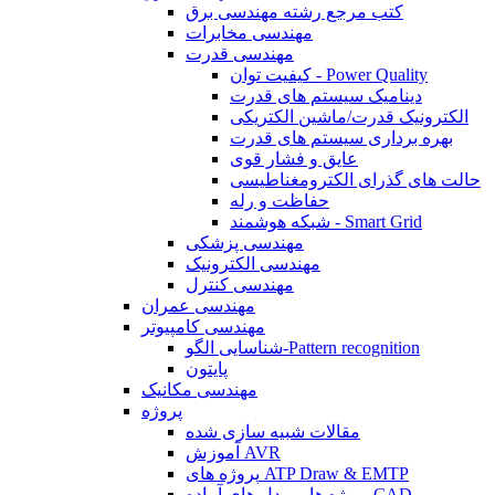
کتب مرجع رشته مهندسی برق
مهندسی مخابرات
مهندسی قدرت
کیفیت توان - Power Quality
دینامیک سیستم های قدرت
الکترونیک قدرت/ماشین الکتریکی
بهره برداری سیستم های قدرت
عایق و فشار قوی
حالت های گذرای الکترومغناطیسی
حفاظت و رله
شبکه هوشمند - Smart Grid
مهندسی پزشکی
مهندسی الکترونیک
مهندسی کنترل
مهندسی عمران
مهندسی کامپیوتر
شناسایی الگو-Pattern recognition
پایتون
مهندسی مکانیک
پروژه
مقالات شبیه سازی شده
آموزش AVR
پروژه های ATP Draw & EMTP
پروژه ها و مدل های آماده CAD