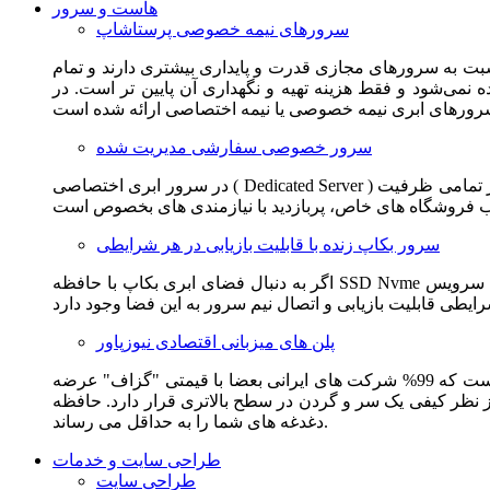
هاست و سرور
سرورهای نیمه خصوصی پرستاشاپ
سبت به سرورهای مجازی قدرت و پایداری بیشتری دارند و تمام
می‌شود و فقط هزینه تهیه و نگهداری آن پایین تر است. در
سرور خصوصی سفارشی مدیریت شده
در سرور ابری اختصاصی ( Dedicated Server ) این امکان برای مشترک فراهم می آید که از تمامی ظرفیت CPU و RAM به همراه سایر امکانات سخت افزاری به طور کامل و بدون به اشتراک گذاشتن با
سرور بکاپ زنده با قابلیت بازیابی در هر شرایطی
اگر به دنبال فضای ابری بکاپ با حافظه SSD Nvme واقعی قدرتمند از شرکت هتزنر آلمان برای وب سایت خود هستید. این سرویس مناسب شماست. یک نسخه زنده از وب سایت شما در این سرویس
پلن های میزبانی اقتصادی نیوزپاور
این سرویس مناسب فروشگاه ها و وب سایت های تازه تاسیس و کم بازدید است. این سرویس از نظر فنی مشابه همان هاست اشتراکی است که 99% شرکت های ایرانی بعضا با قیمتی "گزاف" عرضه
 بالاتری قرار دارد. حافظه SSD Nvme، فضای کاملا ابری، امنیت و پایداری عالی همه چیز را برای ایجاد یک فروشگاه جدید فراهم می کند و
دغدغه های شما را به حداقل می رساند.
طراحی سایت و خدمات
طراحی سایت