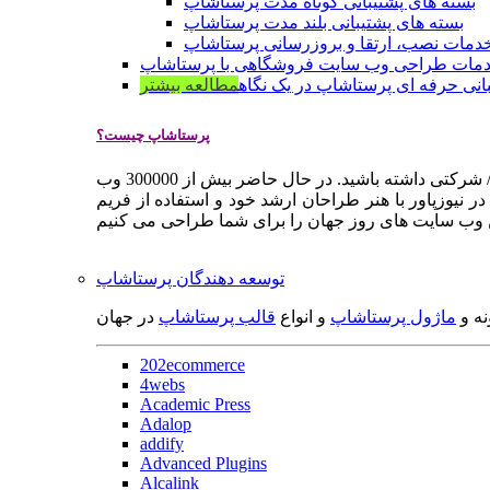
بسته های پشتیبانی کوتاه مدت پرستاشاپ
بسته های پشتیبانی بلند مدت پرستاشاپ
دمات نصب، ارتقا و بروزرسانی پرستاشاپ
مات طراحی وب سایت فروشگاهی با پرستاشاپ
انی حرفه ای پرستاشاپ در یک نگاه
مطالعه بیشتر
پرستاشاپ چیست؟
پرستاشاپ یک سیستم مدیریت وب سایت / فروشگاه آنلاین اپن سورس است که به شما کمک می کند به سرعت یک وب سایت فروشگاهی / شرکتی داشته باشید. در حال حاضر بیش از 300000 وب
 نیوزپاور با هنر طراحان ارشد خود و استفاده از فریم
توسعه دهندگان پرستاشاپ
نه و
ماژول پرستاشاپ
و انواع
قالب پرستاشاپ
در جهان
202ecommerce
4webs
Academic Press
Adalop
addify
Advanced Plugins
Alcalink