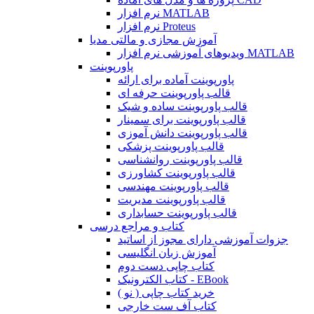
نرم افزار MATLAB
نرم افزار Proteus
آموزش مجازی و مالتی مدیا
ویدیوهای آموزشی نرم افزار MATLAB
پاورپوینت
پاورپوینت آماده برای ارائه
قالب پاورپوینت حرفه ای
قالب پاورپوینت ساده و شیک
قالب پاورپوینت برای سمینار
قالب پاورپوینت دانش آموزی
قالب پاورپوینت پزشکی
قالب پاورپوینت روانشناسی
قالب پاورپوینت کشاورزی
قالب پاورپوینت مهندسی
قالب پاورپوینت مدیریت
قالب پاورپوینت حسابداری
کتاب و مراجع درسی
جزوات آموزشی دارای مجوز از اساتید
آموزش زبان انگلیسی
کتاب چاپی دست دوم
کتاب الکترونیک - EBook
خرید کتاب چاپی ( نو )
کتاب آف ست خارجی