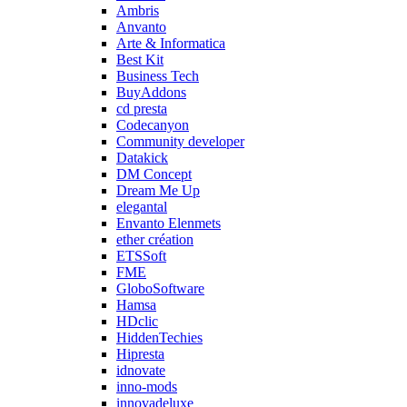
Ambris
Anvanto
Arte & Informatica
Best Kit
Business Tech
BuyAddons
cd presta
Codecanyon
Community developer
Datakick
DM Concept
Dream Me Up
elegantal
Envanto Elenmets
ether création
ETSSoft
FME
GloboSoftware
Hamsa
HDclic
HiddenTechies
Hipresta
idnovate
inno-mods
innovadeluxe