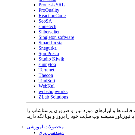
Pronesis SRL
ProQuality
ReactionCode
SeoSA
shinetech
Silbersaiten
Singleton software
Smart Presta
Snegurka
SpmPresto
Studio Kiwik
sunnytoo
Terranet
Thecon
TuniSoft
WebKul
webshopworks
ZLab Solutions
 قالب ها و ابزارهای مورد نیاز و ضروری پرستاشاپ را
محصولات آموزشی
مهندسی برق