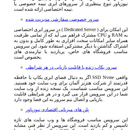
نیوزپاور تنوع بینظیری از سرورهای ابری نیمه خصوصی یا
نیمه اختصاصی ارائه شده است.
سرور خصوصی سفارشی مدیریت شده
در سرور ابری اختصاصی ( Dedicated Server ) این امکان برای
مشترک فراهم می آید که از تمامی ظرفیت CPU و RAM به
همراه سایر امکانات سخت افزاری به طور کامل و بدون به
اشتراک گذاشتن با دیگر مشترکین استفاده شود. این سرویس
مناسب فروشگاه های خاص، پربازدید با نیازمندی های
بخصوص است.
سرور بکاپ زنده با قابلیت بازیابی در هر شرایطی
اگر به دنبال فضای ابری بکاپ با حافظه SSD Nvme واقعی
قدرتمند از شرکت هتزنر آلمان برای وب سایت خود هستید.
این سرویس مناسب شماست. یک نسخه زنده از وب سایت
شما در این سرویس قرار می گیرد و در هر شرایطی قابلیت
بازیابی و اتصال نیم سرور به این فضا وجود دارد.
پلن های میزبانی اقتصادی نیوزپاور
این سرویس مناسب فروشگاه ها و وب سایت های تازه
تاسیس و کم بازدید است. این سرویس از نظر فنی مشابه