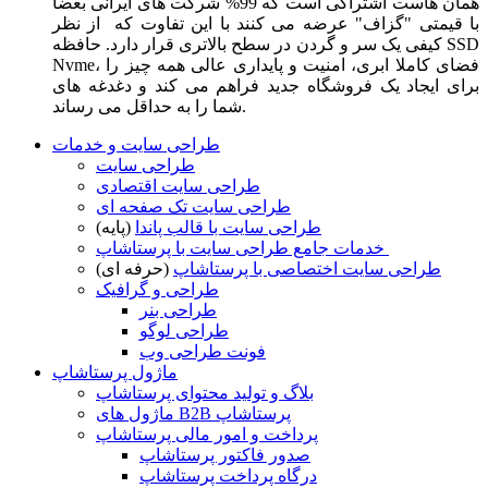
همان هاست اشتراکی است که 99% شرکت های ایرانی بعضا
با قیمتی "گزاف" عرضه می کنند با این تفاوت که از نظر
کیفی یک سر و گردن در سطح بالاتری قرار دارد. حافظه SSD
Nvme، فضای کاملا ابری، امنیت و پایداری عالی همه چیز را
برای ایجاد یک فروشگاه جدید فراهم می کند و دغدغه های
شما را به حداقل می رساند.
طراحی سایت و خدمات
طراحی سایت
طراحی سایت اقتصادی
طراحی سایت تک صفحه ای
طراحی سایت با قالب پاندا
(پایه)
خدمات جامع طراحی سایت با پرستاشاپ
طراحی سایت اختصاصی با پرستاشاپ
(حرفه ای)
طراحی و گرافیک
طراحی بنر
طراحی لوگو
فونت طراحی وب
ماژول پرستاشاپ
بلاگ و تولید محتوای پرستاشاپ
ماژول های B2B پرستاشاپ
پرداخت و امور مالی پرستاشاپ
صدور فاکتور پرستاشاپ
درگاه پرداخت پرستاشاپ