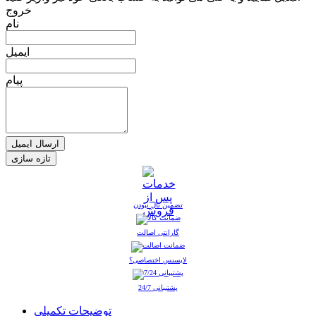
خروج
نام
ایمیل
پیام
ارسال ایمیل
تضمین نال نبودن
گارانتی اصالت
لایسنس اختصاصی؟
پشتیبانی 24/7
توضیحات تکمیلی