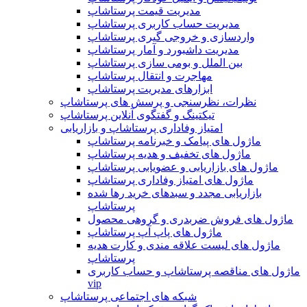
مدیریت قیمت پرستاشاپ
مدیریت حساب کاربری پرستاشاپ
واردسازی و خروجی گیری پرستاشاپ
مدیریت داشبورد و آمار پرستاشاپ
بین الملل و بومی سازی پرستاشاپ
مهاجرت و انتقال پرستاشاپ
ابزارهای مدیریت پرستاشاپ
نظرات، نظرسنجی و پرسش های پرستاشاپ
تیکتینگ و گفتگوی آنلاین پرستاشاپ
امتیاز وفاداری پرستاشاپ و بازاریابی
ماژول های پیامک و خبرنامه پرستاشاپ
ماژول های تخفیف و هدیه پرستاشاپ
ماژول های بازاریابی و عضویابی پرستاشاپ
ماژول های امتیاز وفاداری پرستاشاپ
بازاریابی مجدد و سبدهای خرید رها شده
پرستاشاپ
ماژول های فروش ضربدری و گروهی محصول
ماژول های پاپ آپ پرستاشاپ
ماژول های لیست علاقه مندی و کارت هدیه
پرستاشاپ
ماژول های مناقصه پرستاشاپ و حساب کاربری
vip
شبکه های اجتماعی پرستاشاپ