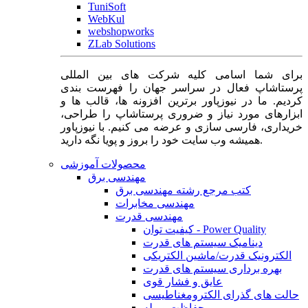
TuniSoft
WebKul
webshopworks
ZLab Solutions
برای شما اسامی کلیه شرکت های بین المللی
پرستاشاپ فعال در سراسر جهان را فهرست بندی
کردیم. ما در نیوزپاور برترین افزونه ها، قالب ها و
ابزارهای مورد نیاز و ضروری پرستاشاپ را طراحی،
خریداری، فارسی سازی و عرضه می کنیم. با نیوزپاور
همیشه وب سایت خود را بروز و پویا نگه دارید.
محصولات آموزشی
مهندسی برق
کتب مرجع رشته مهندسی برق
مهندسی مخابرات
مهندسی قدرت
کیفیت توان - Power Quality
دینامیک سیستم های قدرت
الکترونیک قدرت/ماشین الکتریکی
بهره برداری سیستم های قدرت
عایق و فشار قوی
حالت های گذرای الکترومغناطیسی
حفاظت و رله