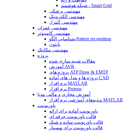
شبکه هوشمند - Smart Grid
مهندسی پزشکی
مهندسی الکترونیک
مهندسی کنترل
مهندسی عمران
مهندسی کامپیوتر
شناسایی الگو-Pattern recognition
پایتون
مهندسی مکانیک
پروژه
مقالات شبیه سازی شده
آموزش AVR
پروژه های ATP Draw & EMTP
پروژه ها و مدل های آماده CAD
نرم افزار MATLAB
نرم افزار Proteus
آموزش مجازی و مالتی مدیا
ویدیوهای آموزشی نرم افزار MATLAB
پاورپوینت
پاورپوینت آماده برای ارائه
قالب پاورپوینت حرفه ای
قالب پاورپوینت ساده و شیک
قالب پاورپوینت برای سمینار