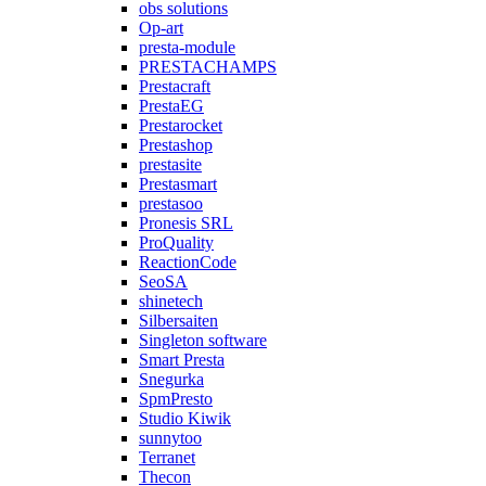
obs solutions
Op-art
presta-module
PRESTACHAMPS
Prestacraft
PrestaEG
Prestarocket
Prestashop
prestasite
Prestasmart
prestasoo
Pronesis SRL
ProQuality
ReactionCode
SeoSA
shinetech
Silbersaiten
Singleton software
Smart Presta
Snegurka
SpmPresto
Studio Kiwik
sunnytoo
Terranet
Thecon