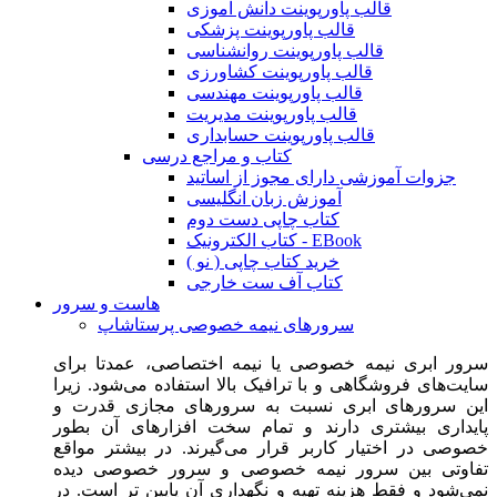
قالب پاورپوینت دانش آموزی
قالب پاورپوینت پزشکی
قالب پاورپوینت روانشناسی
قالب پاورپوینت کشاورزی
قالب پاورپوینت مهندسی
قالب پاورپوینت مدیریت
قالب پاورپوینت حسابداری
کتاب و مراجع درسی
جزوات آموزشی دارای مجوز از اساتید
آموزش زبان انگلیسی
کتاب چاپی دست دوم
کتاب الکترونیک - EBook
خرید کتاب چاپی ( نو )
کتاب آف ست خارجی
هاست و سرور
سرورهای نیمه خصوصی پرستاشاپ
سرور ابری نیمه خصوصی یا نیمه اختصاصی، عمدتا برای
سایت‌های فروشگاهی و با ترافیک بالا استفاده می‌شود. زیرا
این سرورهای ابری نسبت به سرورهای مجازی قدرت و
پایداری بیشتری دارند و تمام سخت افزارهای آن بطور
خصوصی در اختیار کاربر قرار می‌گیرند. در بیشتر مواقع
تفاوتی بین سرور نیمه خصوصی و سرور خصوصی دیده
نمی‌شود و فقط هزینه تهیه و نگهداری آن پایین تر است. در