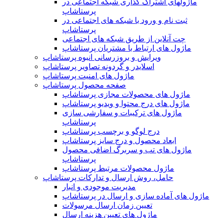
ماژولهای اشتراک‌ گذاری شبکه اجتماعی در
پرستاشاپ
ثبت نام و ورود با شبکه های اجتماعی در
پرستاشاپ
چت آنلاین از طریق شبکه های اجتماعی
ماژول های ارتباط با مشتریان پرستاشاپ
ویرایش و بروزرسانی انبوه پرستاشاپ
اسلایدر و گردونه تصاویر پرستاشاپ
ماژول های امنیت پرستاشاپ
صفحه محصول پرستاشاپ
ماژول های محصولات مجازی پرستاشاپ
ماژول های درج محتوا و ویدیو پرستاشاپ
ماژول های ترکیبات و سفارشی سازی
پرستاشاپ
درج لوگو و برچسب پرستاشاپ
ابعاد محصول و درج سایز پرستاشاپ
ماژول های تب و سربرگ اضافی محصول
پرستاشاپ
ماژول محصولات مرتبط پرستاشاپ
حامل، روش ارسال و تدارکات پرستاشاپ
مدیریت موجودی و انبار
ماژول های آماده سازی و ارسال در پرستاشاپ
تعیین زمان ارسال مرسولات
ماژول های تعیین هزینه ارسال