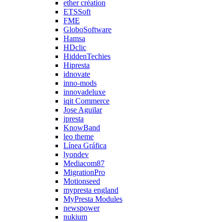
ether création
ETSSoft
FME
GloboSoftware
Hamsa
HDclic
HiddenTechies
Hipresta
idnovate
inno-mods
innovadeluxe
iqit Commerce
Jose Aguilar
jpresta
KnowBand
leo theme
Línea Gráfica
lyondev
Mediacom87
MigrationPro
Motionseed
mypresta england
MyPresta Modules
newspower
nukium