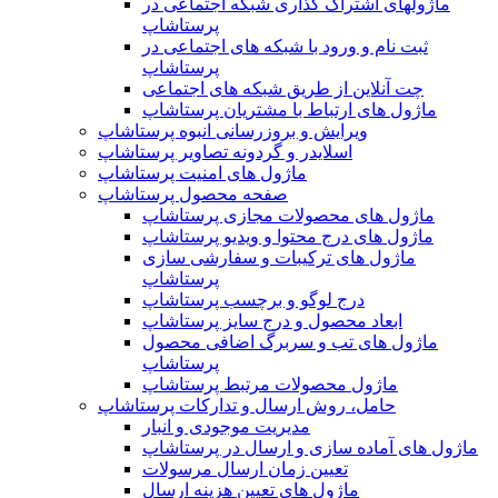
ماژولهای اشتراک‌ گذاری شبکه اجتماعی در
پرستاشاپ
ثبت نام و ورود با شبکه های اجتماعی در
پرستاشاپ
چت آنلاین از طریق شبکه های اجتماعی
ماژول های ارتباط با مشتریان پرستاشاپ
ویرایش و بروزرسانی انبوه پرستاشاپ
اسلایدر و گردونه تصاویر پرستاشاپ
ماژول های امنیت پرستاشاپ
صفحه محصول پرستاشاپ
ماژول های محصولات مجازی پرستاشاپ
ماژول های درج محتوا و ویدیو پرستاشاپ
ماژول های ترکیبات و سفارشی سازی
پرستاشاپ
درج لوگو و برچسب پرستاشاپ
ابعاد محصول و درج سایز پرستاشاپ
ماژول های تب و سربرگ اضافی محصول
پرستاشاپ
ماژول محصولات مرتبط پرستاشاپ
حامل، روش ارسال و تدارکات پرستاشاپ
مدیریت موجودی و انبار
ماژول های آماده سازی و ارسال در پرستاشاپ
تعیین زمان ارسال مرسولات
ماژول های تعیین هزینه ارسال