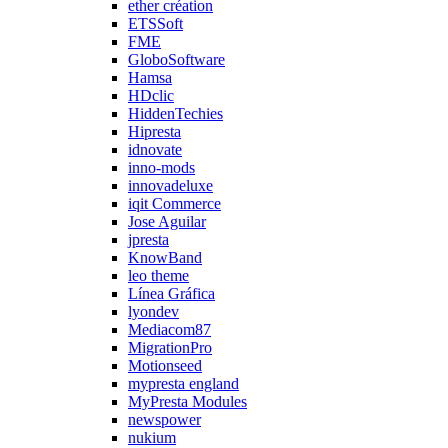
ether création
ETSSoft
FME
GloboSoftware
Hamsa
HDclic
HiddenTechies
Hipresta
idnovate
inno-mods
innovadeluxe
iqit Commerce
Jose Aguilar
jpresta
KnowBand
leo theme
Línea Gráfica
lyondev
Mediacom87
MigrationPro
Motionseed
mypresta england
MyPresta Modules
newspower
nukium