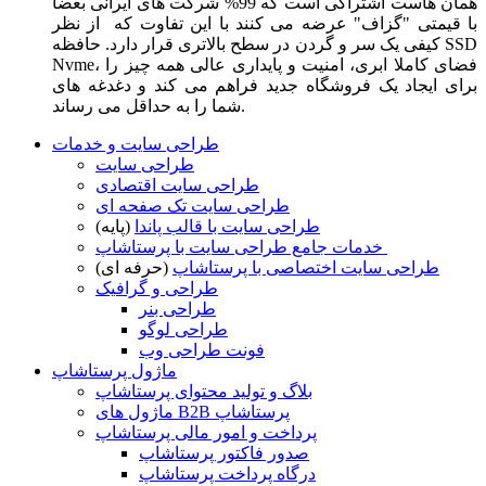
همان هاست اشتراکی است که 99% شرکت های ایرانی بعضا
با قیمتی "گزاف" عرضه می کنند با این تفاوت که از نظر
کیفی یک سر و گردن در سطح بالاتری قرار دارد. حافظه SSD
Nvme، فضای کاملا ابری، امنیت و پایداری عالی همه چیز را
برای ایجاد یک فروشگاه جدید فراهم می کند و دغدغه های
شما را به حداقل می رساند.
طراحی سایت و خدمات
طراحی سایت
طراحی سایت اقتصادی
طراحی سایت تک صفحه ای
طراحی سایت با قالب پاندا
(پایه)
خدمات جامع طراحی سایت با پرستاشاپ
طراحی سایت اختصاصی با پرستاشاپ
(حرفه ای)
طراحی و گرافیک
طراحی بنر
طراحی لوگو
فونت طراحی وب
ماژول پرستاشاپ
بلاگ و تولید محتوای پرستاشاپ
ماژول های B2B پرستاشاپ
پرداخت و امور مالی پرستاشاپ
صدور فاکتور پرستاشاپ
درگاه پرداخت پرستاشاپ