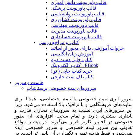
قالب پاورپوینت دانش آموزی
قالب پاورپوینت پزشکی
قالب پاورپوینت روانشناسی
قالب پاورپوینت کشاورزی
قالب پاورپوینت مهندسی
قالب پاورپوینت مدیریت
قالب پاورپوینت حسابداری
کتاب و مراجع درسی
جزوات آموزشی دارای مجوز از اساتید
آموزش زبان انگلیسی
کتاب چاپی دست دوم
کتاب الکترونیک - EBook
خرید کتاب چاپی ( نو )
کتاب آف ست خارجی
هاست و سرور
سرورهای نیمه خصوصی پرستاشاپ
سرور ابری نیمه خصوصی یا نیمه اختصاصی، عمدتا برای
سایت‌های فروشگاهی و با ترافیک بالا استفاده می‌شود. زیرا
این سرورهای ابری نسبت به سرورهای مجازی قدرت و
پایداری بیشتری دارند و تمام سخت افزارهای آن بطور
خصوصی در اختیار کاربر قرار می‌گیرند. در بیشتر مواقع
تفاوتی بین سرور نیمه خصوصی و سرور خصوصی دیده
نمی‌شود و فقط هزینه تهیه و نگهداری آن پایین تر است. در