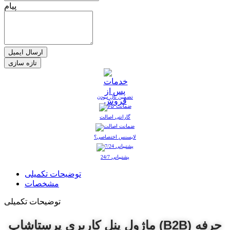
پیام
ارسال ایمیل
تضمین نال نبودن
گارانتی اصالت
لایسنس اختصاصی؟
پشتیبانی 24/7
توضیحات تکمیلی
مشخصات
توضیحات تکمیلی
ماژول پنل کاربری پرستاشاپ (B2B) حرفه