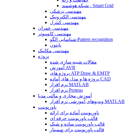
شبکه هوشمند - Smart Grid
مهندسی پزشکی
مهندسی الکترونیک
مهندسی کنترل
مهندسی عمران
مهندسی کامپیوتر
شناسایی الگو-Pattern recognition
پایتون
مهندسی مکانیک
پروژه
مقالات شبیه سازی شده
آموزش AVR
پروژه های ATP Draw & EMTP
پروژه ها و مدل های آماده CAD
نرم افزار MATLAB
نرم افزار Proteus
آموزش مجازی و مالتی مدیا
ویدیوهای آموزشی نرم افزار MATLAB
پاورپوینت
پاورپوینت آماده برای ارائه
قالب پاورپوینت حرفه ای
قالب پاورپوینت ساده و شیک
قالب پاورپوینت برای سمینار