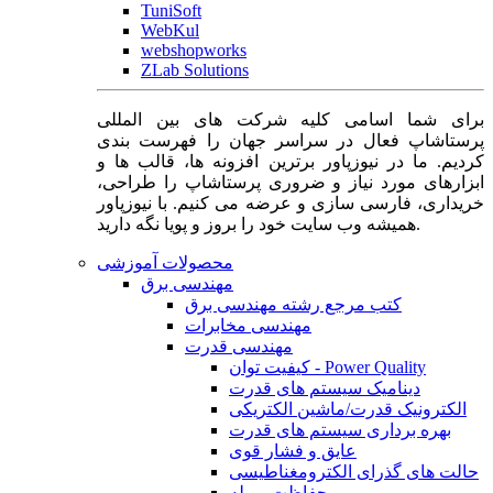
TuniSoft
WebKul
webshopworks
ZLab Solutions
برای شما اسامی کلیه شرکت های بین المللی
پرستاشاپ فعال در سراسر جهان را فهرست بندی
کردیم. ما در نیوزپاور برترین افزونه ها، قالب ها و
ابزارهای مورد نیاز و ضروری پرستاشاپ را طراحی،
خریداری، فارسی سازی و عرضه می کنیم. با نیوزپاور
همیشه وب سایت خود را بروز و پویا نگه دارید.
محصولات آموزشی
مهندسی برق
کتب مرجع رشته مهندسی برق
مهندسی مخابرات
مهندسی قدرت
کیفیت توان - Power Quality
دینامیک سیستم های قدرت
الکترونیک قدرت/ماشین الکتریکی
بهره برداری سیستم های قدرت
عایق و فشار قوی
حالت های گذرای الکترومغناطیسی
حفاظت و رله