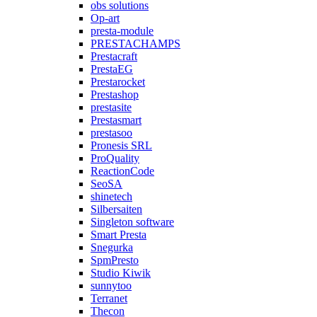
obs solutions
Op-art
presta-module
PRESTACHAMPS
Prestacraft
PrestaEG
Prestarocket
Prestashop
prestasite
Prestasmart
prestasoo
Pronesis SRL
ProQuality
ReactionCode
SeoSA
shinetech
Silbersaiten
Singleton software
Smart Presta
Snegurka
SpmPresto
Studio Kiwik
sunnytoo
Terranet
Thecon