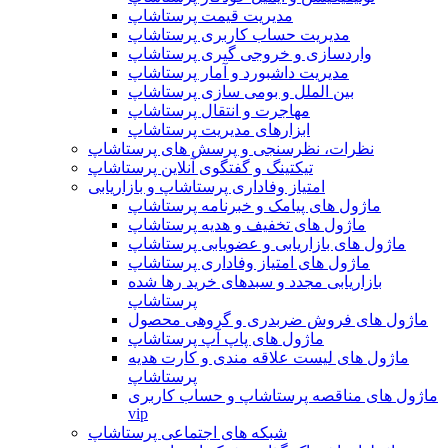
مدیریت قیمت پرستاشاپ
مدیریت حساب کاربری پرستاشاپ
واردسازی و خروجی گیری پرستاشاپ
مدیریت داشبورد و آمار پرستاشاپ
بین الملل و بومی سازی پرستاشاپ
مهاجرت و انتقال پرستاشاپ
ابزارهای مدیریت پرستاشاپ
نظرات، نظرسنجی و پرسش های پرستاشاپ
تیکتینگ و گفتگوی آنلاین پرستاشاپ
امتیاز وفاداری پرستاشاپ و بازاریابی
ماژول های پیامک و خبرنامه پرستاشاپ
ماژول های تخفیف و هدیه پرستاشاپ
ماژول های بازاریابی و عضویابی پرستاشاپ
ماژول های امتیاز وفاداری پرستاشاپ
بازاریابی مجدد و سبدهای خرید رها شده
پرستاشاپ
ماژول های فروش ضربدری و گروهی محصول
ماژول های پاپ آپ پرستاشاپ
ماژول های لیست علاقه مندی و کارت هدیه
پرستاشاپ
ماژول های مناقصه پرستاشاپ و حساب کاربری
vip
شبکه های اجتماعی پرستاشاپ