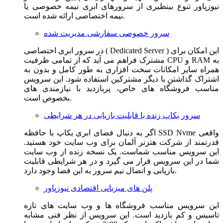
نیوزپاور تنوع بینظیری از سرورهای ابری نیمه خصوصی یا
نیمه اختصاصی ارائه شده است.
سرور خصوصی سفارشی مدیریت شده
در سرور ابری اختصاصی ( Dedicated Server ) این امکان برای
مشترک فراهم می آید که از تمامی ظرفیت CPU و RAM به
همراه سایر امکانات سخت افزاری به طور کامل و بدون به
اشتراک گذاشتن با دیگر مشترکین استفاده شود. این سرویس
مناسب فروشگاه های خاص، پربازدید با نیازمندی های
بخصوص است.
سرور بکاپ زنده با قابلیت بازیابی در هر شرایطی
اگر به دنبال فضای ابری بکاپ با حافظه SSD Nvme واقعی
قدرتمند از شرکت هتزنر آلمان برای وب سایت خود هستید.
این سرویس مناسب شماست. یک نسخه زنده از وب سایت
شما در این سرویس قرار می گیرد و در هر شرایطی قابلیت
بازیابی و اتصال نیم سرور به این فضا وجود دارد.
پلن های میزبانی اقتصادی نیوزپاور
این سرویس مناسب فروشگاه ها و وب سایت های تازه
تاسیس و کم بازدید است. این سرویس از نظر فنی مشابه