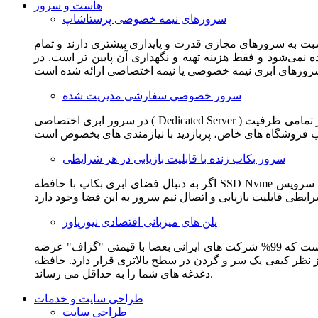
هاست و سرور
سرورهای نیمه خصوصی پرستاشاپ
سبت به سرورهای مجازی قدرت و پایداری بیشتری دارند و تمام
می‌شود و فقط هزینه تهیه و نگهداری آن پایین تر است. در
سرور خصوصی سفارشی مدیریت شده
در سرور ابری اختصاصی ( Dedicated Server ) این امکان برای مشترک فراهم می آید که از تمامی ظرفیت CPU و RAM به همراه سایر امکانات سخت افزاری به طور کامل و بدون به اشتراک گذاشتن با
سرور بکاپ زنده با قابلیت بازیابی در هر شرایطی
اگر به دنبال فضای ابری بکاپ با حافظه SSD Nvme واقعی قدرتمند از شرکت هتزنر آلمان برای وب سایت خود هستید. این سرویس مناسب شماست. یک نسخه زنده از وب سایت شما در این سرویس
پلن های میزبانی اقتصادی نیوزپاور
این سرویس مناسب فروشگاه ها و وب سایت های تازه تاسیس و کم بازدید است. این سرویس از نظر فنی مشابه همان هاست اشتراکی است که 99% شرکت های ایرانی بعضا با قیمتی "گزاف" عرضه
 بالاتری قرار دارد. حافظه SSD Nvme، فضای کاملا ابری، امنیت و پایداری عالی همه چیز را برای ایجاد یک فروشگاه جدید فراهم می کند و
دغدغه های شما را به حداقل می رساند.
طراحی سایت و خدمات
طراحی سایت