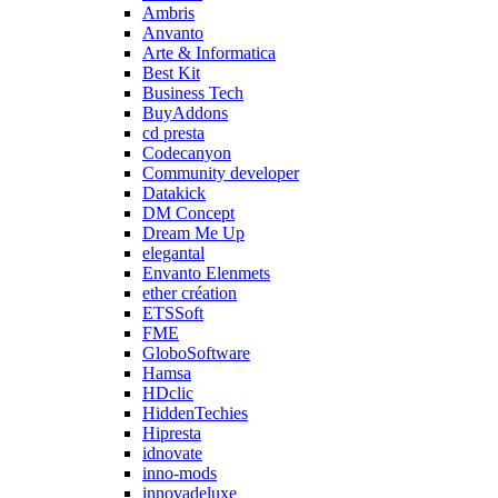
Ambris
Anvanto
Arte & Informatica
Best Kit
Business Tech
BuyAddons
cd presta
Codecanyon
Community developer
Datakick
DM Concept
Dream Me Up
elegantal
Envanto Elenmets
ether création
ETSSoft
FME
GloboSoftware
Hamsa
HDclic
HiddenTechies
Hipresta
idnovate
inno-mods
innovadeluxe