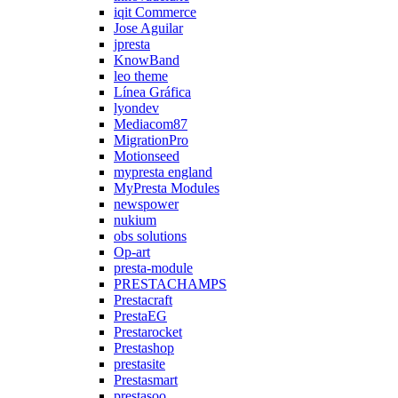
iqit Commerce
Jose Aguilar
jpresta
KnowBand
leo theme
Línea Gráfica
lyondev
Mediacom87
MigrationPro
Motionseed
mypresta england
MyPresta Modules
newspower
nukium
obs solutions
Op-art
presta-module
PRESTACHAMPS
Prestacraft
PrestaEG
Prestarocket
Prestashop
prestasite
Prestasmart
prestasoo