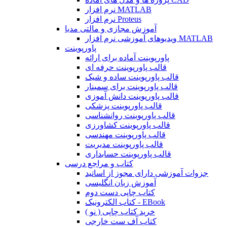
نرم افزار MATLAB
نرم افزار Proteus
آموزش مجازی و مالتی مدیا
ویدیوهای آموزشی نرم افزار MATLAB
پاورپوینت
پاورپوینت آماده برای ارائه
قالب پاورپوینت حرفه ای
قالب پاورپوینت ساده و شیک
قالب پاورپوینت برای سمینار
قالب پاورپوینت دانش آموزی
قالب پاورپوینت پزشکی
قالب پاورپوینت روانشناسی
قالب پاورپوینت کشاورزی
قالب پاورپوینت مهندسی
قالب پاورپوینت مدیریت
قالب پاورپوینت حسابداری
کتاب و مراجع درسی
جزوات آموزشی دارای مجوز از اساتید
آموزش زبان انگلیسی
کتاب چاپی دست دوم
کتاب الکترونیک - EBook
خرید کتاب چاپی ( نو )
کتاب آف ست خارجی