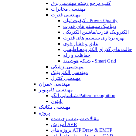
کتب مرجع رشته مهندسی برق
مهندسی مخابرات
مهندسی قدرت
کیفیت توان - Power Quality
دینامیک سیستم های قدرت
الکترونیک قدرت/ماشین الکتریکی
بهره برداری سیستم های قدرت
عایق و فشار قوی
حالت های گذرای الکترومغناطیسی
حفاظت و رله
شبکه هوشمند - Smart Grid
مهندسی پزشکی
مهندسی الکترونیک
مهندسی کنترل
مهندسی عمران
مهندسی کامپیوتر
شناسایی الگو-Pattern recognition
پایتون
مهندسی مکانیک
پروژه
مقالات شبیه سازی شده
آموزش AVR
پروژه های ATP Draw & EMTP
پروژه ها و مدل های آماده CAD