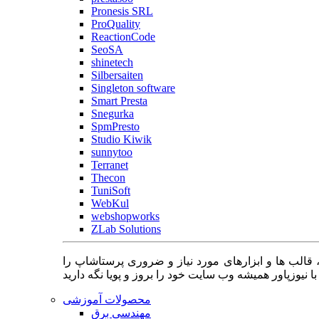
Pronesis SRL
ProQuality
ReactionCode
SeoSA
shinetech
Silbersaiten
Singleton software
Smart Presta
Snegurka
SpmPresto
Studio Kiwik
sunnytoo
Terranet
Thecon
TuniSoft
WebKul
webshopworks
ZLab Solutions
 قالب ها و ابزارهای مورد نیاز و ضروری پرستاشاپ را
محصولات آموزشی
مهندسی برق