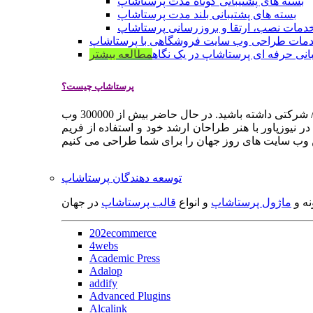
بسته های پشتیبانی کوتاه مدت پرستاشاپ
بسته های پشتیبانی بلند مدت پرستاشاپ
دمات نصب، ارتقا و بروزرسانی پرستاشاپ
مات طراحی وب سایت فروشگاهی با پرستاشاپ
انی حرفه ای پرستاشاپ در یک نگاه
مطالعه بیشتر
پرستاشاپ چیست؟
پرستاشاپ یک سیستم مدیریت وب سایت / فروشگاه آنلاین اپن سورس است که به شما کمک می کند به سرعت یک وب سایت فروشگاهی / شرکتی داشته باشید. در حال حاضر بیش از 300000 وب
 نیوزپاور با هنر طراحان ارشد خود و استفاده از فریم
توسعه دهندگان پرستاشاپ
نه و
ماژول پرستاشاپ
و انواع
قالب پرستاشاپ
در جهان
202ecommerce
4webs
Academic Press
Adalop
addify
Advanced Plugins
Alcalink