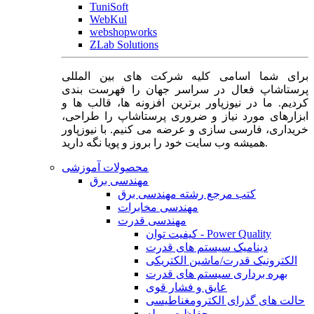
TuniSoft
WebKul
webshopworks
ZLab Solutions
برای شما اسامی کلیه شرکت های بین المللی
پرستاشاپ فعال در سراسر جهان را فهرست بندی
کردیم. ما در نیوزپاور برترین افزونه ها، قالب ها و
ابزارهای مورد نیاز و ضروری پرستاشاپ را طراحی،
خریداری، فارسی سازی و عرضه می کنیم. با نیوزپاور
همیشه وب سایت خود را بروز و پویا نگه دارید.
محصولات آموزشی
مهندسی برق
کتب مرجع رشته مهندسی برق
مهندسی مخابرات
مهندسی قدرت
کیفیت توان - Power Quality
دینامیک سیستم های قدرت
الکترونیک قدرت/ماشین الکتریکی
بهره برداری سیستم های قدرت
عایق و فشار قوی
حالت های گذرای الکترومغناطیسی
حفاظت و رله