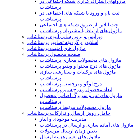
ماژولهای اشتراک‌ گذاری شبکه اجتماعی در
پرستاشاپ
ثبت نام و ورود با شبکه های اجتماعی در
پرستاشاپ
چت آنلاین از طریق شبکه های اجتماعی
ماژول های ارتباط با مشتریان پرستاشاپ
ویرایش و بروزرسانی انبوه پرستاشاپ
اسلایدر و گردونه تصاویر پرستاشاپ
ماژول های امنیت پرستاشاپ
صفحه محصول پرستاشاپ
ماژول های محصولات مجازی پرستاشاپ
ماژول های درج محتوا و ویدیو پرستاشاپ
ماژول های ترکیبات و سفارشی سازی
پرستاشاپ
درج لوگو و برچسب پرستاشاپ
ابعاد محصول و درج سایز پرستاشاپ
ماژول های تب و سربرگ اضافی محصول
پرستاشاپ
ماژول محصولات مرتبط پرستاشاپ
حامل، روش ارسال و تدارکات پرستاشاپ
مدیریت موجودی و انبار
ماژول های آماده سازی و ارسال در پرستاشاپ
تعیین زمان ارسال مرسولات
ماژول های تعیین هزینه ارسال