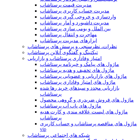
مدیریت قیمت پرستاشاپ
مدیریت حساب کاربری پرستاشاپ
واردسازی و خروجی گیری پرستاشاپ
مدیریت داشبورد و آمار پرستاشاپ
بین الملل و بومی سازی پرستاشاپ
مهاجرت و انتقال پرستاشاپ
ابزارهای مدیریت پرستاشاپ
نظرات، نظرسنجی و پرسش های پرستاشاپ
تیکتینگ و گفتگوی آنلاین پرستاشاپ
امتیاز وفاداری پرستاشاپ و بازاریابی
ماژول های پیامک و خبرنامه پرستاشاپ
ماژول های تخفیف و هدیه پرستاشاپ
ماژول های بازاریابی و عضویابی پرستاشاپ
ماژول های امتیاز وفاداری پرستاشاپ
بازاریابی مجدد و سبدهای خرید رها شده
پرستاشاپ
ماژول های فروش ضربدری و گروهی محصول
ماژول های پاپ آپ پرستاشاپ
ماژول های لیست علاقه مندی و کارت هدیه
پرستاشاپ
ماژول های مناقصه پرستاشاپ و حساب کاربری
vip
شبکه های اجتماعی پرستاشاپ