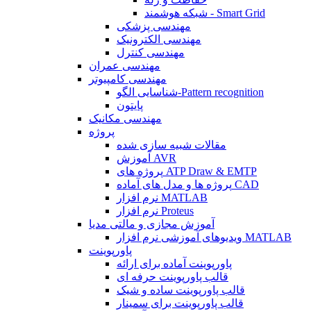
شبکه هوشمند - Smart Grid
مهندسی پزشکی
مهندسی الکترونیک
مهندسی کنترل
مهندسی عمران
مهندسی کامپیوتر
شناسایی الگو-Pattern recognition
پایتون
مهندسی مکانیک
پروژه
مقالات شبیه سازی شده
آموزش AVR
پروژه های ATP Draw & EMTP
پروژه ها و مدل های آماده CAD
نرم افزار MATLAB
نرم افزار Proteus
آموزش مجازی و مالتی مدیا
ویدیوهای آموزشی نرم افزار MATLAB
پاورپوینت
پاورپوینت آماده برای ارائه
قالب پاورپوینت حرفه ای
قالب پاورپوینت ساده و شیک
قالب پاورپوینت برای سمینار