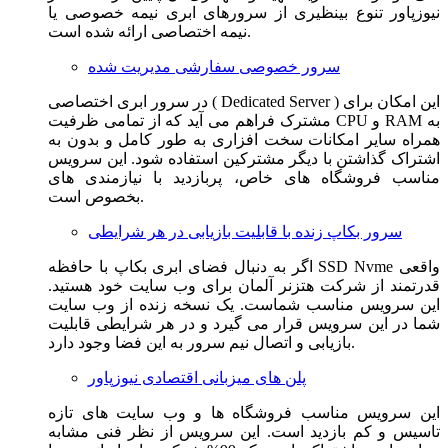
نیوزپاور تنوع بینظیری از سرورهای ابری نیمه خصوصی یا
نیمه اختصاصی ارائه شده است.
سرور خصوصی سفارشی مدیریت شده
در سرور ابری اختصاصی ( Dedicated Server ) این امکان برای
مشترک فراهم می آید که از تمامی ظرفیت CPU و RAM به
همراه سایر امکانات سخت افزاری به طور کامل و بدون به
اشتراک گذاشتن با دیگر مشترکین استفاده شود. این سرویس
مناسب فروشگاه های خاص، پربازدید با نیازمندی های
بخصوص است.
سرور بکاپ زنده با قابلیت بازیابی در هر شرایطی
اگر به دنبال فضای ابری بکاپ با حافظه SSD Nvme واقعی
قدرتمند از شرکت هتزنر آلمان برای وب سایت خود هستید.
این سرویس مناسب شماست. یک نسخه زنده از وب سایت
شما در این سرویس قرار می گیرد و در هر شرایطی قابلیت
بازیابی و اتصال نیم سرور به این فضا وجود دارد.
پلن های میزبانی اقتصادی نیوزپاور
این سرویس مناسب فروشگاه ها و وب سایت های تازه
تاسیس و کم بازدید است. این سرویس از نظر فنی مشابه