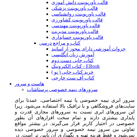
قالب پاورپوینت دانش آموزی
قالب پاورپوینت پزشکی
قالب پاورپوینت روانشناسی
قالب پاورپوینت کشاورزی
قالب پاورپوینت مهندسی
قالب پاورپوینت مدیریت
قالب پاورپوینت حسابداری
کتاب و مراجع درسی
جزوات آموزشی دارای مجوز از اساتید
آموزش زبان انگلیسی
کتاب چاپی دست دوم
کتاب الکترونیک - EBook
خرید کتاب چاپی ( نو )
کتاب آف ست خارجی
هاست و سرور
سرورهای نیمه خصوصی پرستاشاپ
سرور ابری نیمه خصوصی یا نیمه اختصاصی، عمدتا برای
سایت‌های فروشگاهی و با ترافیک بالا استفاده می‌شود. زیرا
این سرورهای ابری نسبت به سرورهای مجازی قدرت و
پایداری بیشتری دارند و تمام سخت افزارهای آن بطور
خصوصی در اختیار کاربر قرار می‌گیرند. در بیشتر مواقع
تفاوتی بین سرور نیمه خصوصی و سرور خصوصی دیده
نمی‌شود و فقط هزینه تهیه و نگهداری آن پایین تر است. در