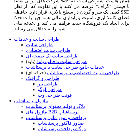
همان هاست اشتراکی است که 99% شرکت های ایرانی بعضا
با قیمتی "گزاف" عرضه می کنند با این تفاوت که از نظر
کیفی یک سر و گردن در سطح بالاتری قرار دارد. حافظه SSD
Nvme، فضای کاملا ابری، امنیت و پایداری عالی همه چیز را
برای ایجاد یک فروشگاه جدید فراهم می کند و دغدغه های
شما را به حداقل می رساند.
طراحی سایت و خدمات
طراحی سایت
طراحی سایت اقتصادی
طراحی سایت تک صفحه ای
طراحی سایت با قالب پاندا
(پایه)
خدمات جامع طراحی سایت با پرستاشاپ
طراحی سایت اختصاصی با پرستاشاپ
(حرفه ای)
طراحی و گرافیک
طراحی بنر
طراحی لوگو
فونت طراحی وب
ماژول پرستاشاپ
بلاگ و تولید محتوای پرستاشاپ
ماژول های B2B پرستاشاپ
پرداخت و امور مالی پرستاشاپ
صدور فاکتور پرستاشاپ
درگاه پرداخت پرستاشاپ