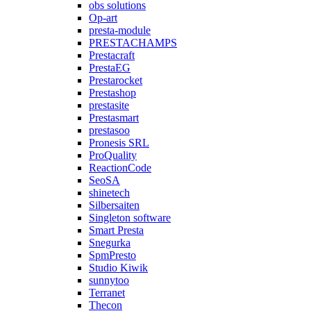
obs solutions
Op-art
presta-module
PRESTACHAMPS
Prestacraft
PrestaEG
Prestarocket
Prestashop
prestasite
Prestasmart
prestasoo
Pronesis SRL
ProQuality
ReactionCode
SeoSA
shinetech
Silbersaiten
Singleton software
Smart Presta
Snegurka
SpmPresto
Studio Kiwik
sunnytoo
Terranet
Thecon