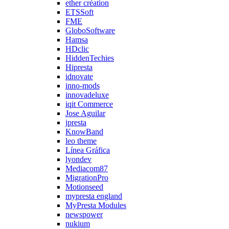
ether création
ETSSoft
FME
GloboSoftware
Hamsa
HDclic
HiddenTechies
Hipresta
idnovate
inno-mods
innovadeluxe
iqit Commerce
Jose Aguilar
jpresta
KnowBand
leo theme
Línea Gráfica
lyondev
Mediacom87
MigrationPro
Motionseed
mypresta england
MyPresta Modules
newspower
nukium