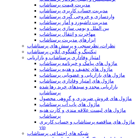
مدیریت قیمت پرستاشاپ
مدیریت حساب کاربری پرستاشاپ
واردسازی و خروجی گیری پرستاشاپ
مدیریت داشبورد و آمار پرستاشاپ
بین الملل و بومی سازی پرستاشاپ
مهاجرت و انتقال پرستاشاپ
ابزارهای مدیریت پرستاشاپ
نظرات، نظرسنجی و پرسش های پرستاشاپ
تیکتینگ و گفتگوی آنلاین پرستاشاپ
امتیاز وفاداری پرستاشاپ و بازاریابی
ماژول های پیامک و خبرنامه پرستاشاپ
ماژول های تخفیف و هدیه پرستاشاپ
ماژول های بازاریابی و عضویابی پرستاشاپ
ماژول های امتیاز وفاداری پرستاشاپ
بازاریابی مجدد و سبدهای خرید رها شده
پرستاشاپ
ماژول های فروش ضربدری و گروهی محصول
ماژول های پاپ آپ پرستاشاپ
ماژول های لیست علاقه مندی و کارت هدیه
پرستاشاپ
ماژول های مناقصه پرستاشاپ و حساب کاربری
vip
شبکه های اجتماعی پرستاشاپ