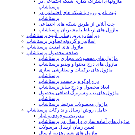
ماژولهای اشتراک‌ گذاری شبکه اجتماعی در
پرستاشاپ
ثبت نام و ورود با شبکه های اجتماعی در
پرستاشاپ
چت آنلاین از طریق شبکه های اجتماعی
ماژول های ارتباط با مشتریان پرستاشاپ
ویرایش و بروزرسانی انبوه پرستاشاپ
اسلایدر و گردونه تصاویر پرستاشاپ
ماژول های امنیت پرستاشاپ
صفحه محصول پرستاشاپ
ماژول های محصولات مجازی پرستاشاپ
ماژول های درج محتوا و ویدیو پرستاشاپ
ماژول های ترکیبات و سفارشی سازی
پرستاشاپ
درج لوگو و برچسب پرستاشاپ
ابعاد محصول و درج سایز پرستاشاپ
ماژول های تب و سربرگ اضافی محصول
پرستاشاپ
ماژول محصولات مرتبط پرستاشاپ
حامل، روش ارسال و تدارکات پرستاشاپ
مدیریت موجودی و انبار
ماژول های آماده سازی و ارسال در پرستاشاپ
تعیین زمان ارسال مرسولات
ماژول های تعیین هزینه ارسال