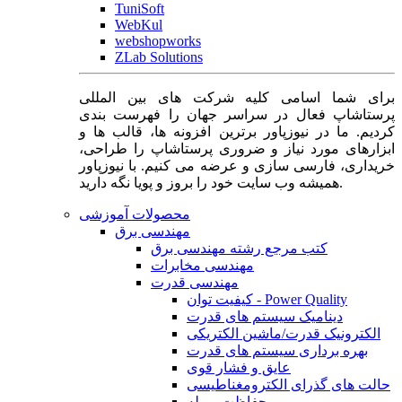
TuniSoft
WebKul
webshopworks
ZLab Solutions
برای شما اسامی کلیه شرکت های بین المللی
پرستاشاپ فعال در سراسر جهان را فهرست بندی
کردیم. ما در نیوزپاور برترین افزونه ها، قالب ها و
ابزارهای مورد نیاز و ضروری پرستاشاپ را طراحی،
خریداری، فارسی سازی و عرضه می کنیم. با نیوزپاور
همیشه وب سایت خود را بروز و پویا نگه دارید.
محصولات آموزشی
مهندسی برق
کتب مرجع رشته مهندسی برق
مهندسی مخابرات
مهندسی قدرت
کیفیت توان - Power Quality
دینامیک سیستم های قدرت
الکترونیک قدرت/ماشین الکتریکی
بهره برداری سیستم های قدرت
عایق و فشار قوی
حالت های گذرای الکترومغناطیسی
حفاظت و رله