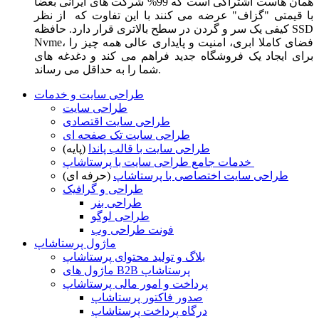
همان هاست اشتراکی است که 99% شرکت های ایرانی بعضا
با قیمتی "گزاف" عرضه می کنند با این تفاوت که از نظر
کیفی یک سر و گردن در سطح بالاتری قرار دارد. حافظه SSD
Nvme، فضای کاملا ابری، امنیت و پایداری عالی همه چیز را
برای ایجاد یک فروشگاه جدید فراهم می کند و دغدغه های
شما را به حداقل می رساند.
طراحی سایت و خدمات
طراحی سایت
طراحی سایت اقتصادی
طراحی سایت تک صفحه ای
طراحی سایت با قالب پاندا
(پایه)
خدمات جامع طراحی سایت با پرستاشاپ
طراحی سایت اختصاصی با پرستاشاپ
(حرفه ای)
طراحی و گرافیک
طراحی بنر
طراحی لوگو
فونت طراحی وب
ماژول پرستاشاپ
بلاگ و تولید محتوای پرستاشاپ
ماژول های B2B پرستاشاپ
پرداخت و امور مالی پرستاشاپ
صدور فاکتور پرستاشاپ
درگاه پرداخت پرستاشاپ