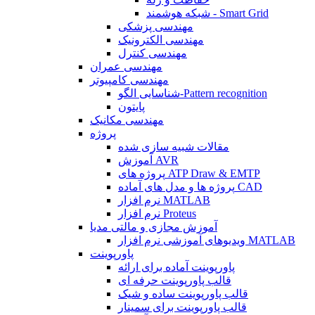
شبکه هوشمند - Smart Grid
مهندسی پزشکی
مهندسی الکترونیک
مهندسی کنترل
مهندسی عمران
مهندسی کامپیوتر
شناسایی الگو-Pattern recognition
پایتون
مهندسی مکانیک
پروژه
مقالات شبیه سازی شده
آموزش AVR
پروژه های ATP Draw & EMTP
پروژه ها و مدل های آماده CAD
نرم افزار MATLAB
نرم افزار Proteus
آموزش مجازی و مالتی مدیا
ویدیوهای آموزشی نرم افزار MATLAB
پاورپوینت
پاورپوینت آماده برای ارائه
قالب پاورپوینت حرفه ای
قالب پاورپوینت ساده و شیک
قالب پاورپوینت برای سمینار