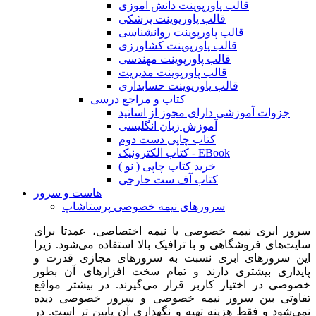
قالب پاورپوینت دانش آموزی
قالب پاورپوینت پزشکی
قالب پاورپوینت روانشناسی
قالب پاورپوینت کشاورزی
قالب پاورپوینت مهندسی
قالب پاورپوینت مدیریت
قالب پاورپوینت حسابداری
کتاب و مراجع درسی
جزوات آموزشی دارای مجوز از اساتید
آموزش زبان انگلیسی
کتاب چاپی دست دوم
کتاب الکترونیک - EBook
خرید کتاب چاپی ( نو )
کتاب آف ست خارجی
هاست و سرور
سرورهای نیمه خصوصی پرستاشاپ
سرور ابری نیمه خصوصی یا نیمه اختصاصی، عمدتا برای
سایت‌های فروشگاهی و با ترافیک بالا استفاده می‌شود. زیرا
این سرورهای ابری نسبت به سرورهای مجازی قدرت و
پایداری بیشتری دارند و تمام سخت افزارهای آن بطور
خصوصی در اختیار کاربر قرار می‌گیرند. در بیشتر مواقع
تفاوتی بین سرور نیمه خصوصی و سرور خصوصی دیده
نمی‌شود و فقط هزینه تهیه و نگهداری آن پایین تر است. در