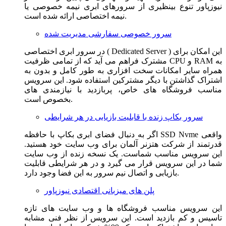
نیوزپاور تنوع بینظیری از سرورهای ابری نیمه خصوصی یا
نیمه اختصاصی ارائه شده است.
سرور خصوصی سفارشی مدیریت شده
در سرور ابری اختصاصی ( Dedicated Server ) این امکان برای
مشترک فراهم می آید که از تمامی ظرفیت CPU و RAM به
همراه سایر امکانات سخت افزاری به طور کامل و بدون به
اشتراک گذاشتن با دیگر مشترکین استفاده شود. این سرویس
مناسب فروشگاه های خاص، پربازدید با نیازمندی های
بخصوص است.
سرور بکاپ زنده با قابلیت بازیابی در هر شرایطی
اگر به دنبال فضای ابری بکاپ با حافظه SSD Nvme واقعی
قدرتمند از شرکت هتزنر آلمان برای وب سایت خود هستید.
این سرویس مناسب شماست. یک نسخه زنده از وب سایت
شما در این سرویس قرار می گیرد و در هر شرایطی قابلیت
بازیابی و اتصال نیم سرور به این فضا وجود دارد.
پلن های میزبانی اقتصادی نیوزپاور
این سرویس مناسب فروشگاه ها و وب سایت های تازه
تاسیس و کم بازدید است. این سرویس از نظر فنی مشابه