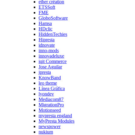
ether création
ETSSoft
FME
GloboSoftware
Hamsa
HDclic
HiddenTechies
Hipresta
idnovate
inno-mods
innovadeluxe
iqit Commerce
Jose Aguilar
jpresta
KnowBand
leo theme
Línea Gráfica
lyondev
Mediacom87
MigrationPro
Motionseed
mypresta england
MyPresta Modules
newspower
nukium