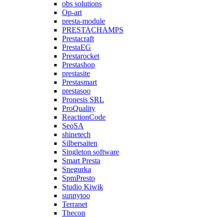
obs solutions
Op-art
presta-module
PRESTACHAMPS
Prestacraft
PrestaEG
Prestarocket
Prestashop
prestasite
Prestasmart
prestasoo
Pronesis SRL
ProQuality
ReactionCode
SeoSA
shinetech
Silbersaiten
Singleton software
Smart Presta
Snegurka
SpmPresto
Studio Kiwik
sunnytoo
Terranet
Thecon