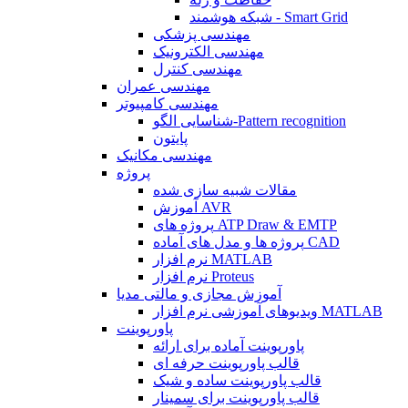
شبکه هوشمند - Smart Grid
مهندسی پزشکی
مهندسی الکترونیک
مهندسی کنترل
مهندسی عمران
مهندسی کامپیوتر
شناسایی الگو-Pattern recognition
پایتون
مهندسی مکانیک
پروژه
مقالات شبیه سازی شده
آموزش AVR
پروژه های ATP Draw & EMTP
پروژه ها و مدل های آماده CAD
نرم افزار MATLAB
نرم افزار Proteus
آموزش مجازی و مالتی مدیا
ویدیوهای آموزشی نرم افزار MATLAB
پاورپوینت
پاورپوینت آماده برای ارائه
قالب پاورپوینت حرفه ای
قالب پاورپوینت ساده و شیک
قالب پاورپوینت برای سمینار