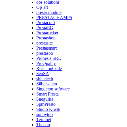
obs solutions
Op-art
presta-module
PRESTACHAMPS
Prestacraft
PrestaEG
Prestarocket
Prestashop
prestasite
Prestasmart
prestasoo
Pronesis SRL
ProQuality
ReactionCode
SeoSA
shinetech
Silbersaiten
Singleton software
Smart Presta
Snegurka
SpmPresto
Studio Kiwik
sunnytoo
Terranet
Thecon