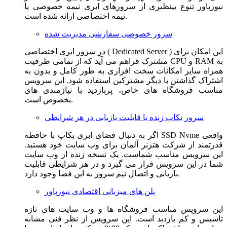
نیوزپاور تنوع بینظیری از سرورهای ابری نیمه خصوصی یا
نیمه اختصاصی ارائه شده است.
سرور خصوصی سفارشی مدیریت شده
در سرور ابری اختصاصی ( Dedicated Server ) این امکان برای
مشترک فراهم می آید که از تمامی ظرفیت CPU و RAM به
همراه سایر امکانات سخت افزاری به طور کامل و بدون به
اشتراک گذاشتن با دیگر مشترکین استفاده شود. این سرویس
مناسب فروشگاه های خاص، پربازدید با نیازمندی های
بخصوص است.
سرور بکاپ زنده با قابلیت بازیابی در هر شرایطی
اگر به دنبال فضای ابری بکاپ با حافظه SSD Nvme واقعی
قدرتمند از شرکت هتزنر آلمان برای وب سایت خود هستید.
این سرویس مناسب شماست. یک نسخه زنده از وب سایت
شما در این سرویس قرار می گیرد و در هر شرایطی قابلیت
بازیابی و اتصال نیم سرور به این فضا وجود دارد.
پلن های میزبانی اقتصادی نیوزپاور
این سرویس مناسب فروشگاه ها و وب سایت های تازه
تاسیس و کم بازدید است. این سرویس از نظر فنی مشابه