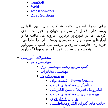
TuniSoft
WebKul
webshopworks
ZLab Solutions
برای شما اسامی کلیه شرکت های بین المللی
پرستاشاپ فعال در سراسر جهان را فهرست بندی
کردیم. ما در نیوزپاور برترین افزونه ها، قالب ها و
ابزارهای مورد نیاز و ضروری پرستاشاپ را طراحی،
خریداری، فارسی سازی و عرضه می کنیم. با نیوزپاور
همیشه وب سایت خود را بروز و پویا نگه دارید.
محصولات آموزشی
مهندسی برق
کتب مرجع رشته مهندسی برق
مهندسی مخابرات
مهندسی قدرت
کیفیت توان - Power Quality
دینامیک سیستم های قدرت
الکترونیک قدرت/ماشین الکتریکی
بهره برداری سیستم های قدرت
عایق و فشار قوی
حالت های گذرای الکترومغناطیسی
حفاظت و رله