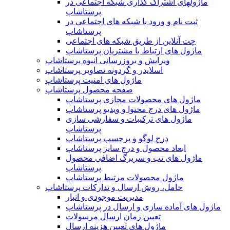
ماژولهای اشتراک‌ گذاری شبکه اجتماعی در
پرستاشاپ
ثبت نام و ورود با شبکه های اجتماعی در
پرستاشاپ
چت آنلاین از طریق شبکه های اجتماعی
ماژول های ارتباط با مشتریان پرستاشاپ
ویرایش و بروزرسانی انبوه پرستاشاپ
اسلایدر و گردونه تصاویر پرستاشاپ
ماژول های امنیت پرستاشاپ
صفحه محصول پرستاشاپ
ماژول های محصولات مجازی پرستاشاپ
ماژول های درج محتوا و ویدیو پرستاشاپ
ماژول های ترکیبات و سفارشی سازی
پرستاشاپ
درج لوگو و برچسب پرستاشاپ
ابعاد محصول و درج سایز پرستاشاپ
ماژول های تب و سربرگ اضافی محصول
پرستاشاپ
ماژول محصولات مرتبط پرستاشاپ
حامل، روش ارسال و تدارکات پرستاشاپ
مدیریت موجودی و انبار
ماژول های آماده سازی و ارسال در پرستاشاپ
تعیین زمان ارسال مرسولات
ماژول های تعیین هزینه ارسال