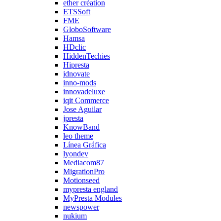
ether création
ETSSoft
FME
GloboSoftware
Hamsa
HDclic
HiddenTechies
Hipresta
idnovate
inno-mods
innovadeluxe
iqit Commerce
Jose Aguilar
jpresta
KnowBand
leo theme
Línea Gráfica
lyondev
Mediacom87
MigrationPro
Motionseed
mypresta england
MyPresta Modules
newspower
nukium