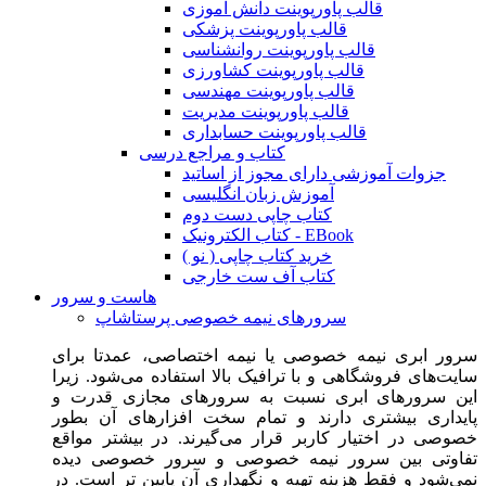
قالب پاورپوینت دانش آموزی
قالب پاورپوینت پزشکی
قالب پاورپوینت روانشناسی
قالب پاورپوینت کشاورزی
قالب پاورپوینت مهندسی
قالب پاورپوینت مدیریت
قالب پاورپوینت حسابداری
کتاب و مراجع درسی
جزوات آموزشی دارای مجوز از اساتید
آموزش زبان انگلیسی
کتاب چاپی دست دوم
کتاب الکترونیک - EBook
خرید کتاب چاپی ( نو )
کتاب آف ست خارجی
هاست و سرور
سرورهای نیمه خصوصی پرستاشاپ
سرور ابری نیمه خصوصی یا نیمه اختصاصی، عمدتا برای
سایت‌های فروشگاهی و با ترافیک بالا استفاده می‌شود. زیرا
این سرورهای ابری نسبت به سرورهای مجازی قدرت و
پایداری بیشتری دارند و تمام سخت افزارهای آن بطور
خصوصی در اختیار کاربر قرار می‌گیرند. در بیشتر مواقع
تفاوتی بین سرور نیمه خصوصی و سرور خصوصی دیده
نمی‌شود و فقط هزینه تهیه و نگهداری آن پایین تر است. در