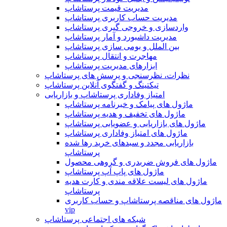
مدیریت قیمت پرستاشاپ
مدیریت حساب کاربری پرستاشاپ
واردسازی و خروجی گیری پرستاشاپ
مدیریت داشبورد و آمار پرستاشاپ
بین الملل و بومی سازی پرستاشاپ
مهاجرت و انتقال پرستاشاپ
ابزارهای مدیریت پرستاشاپ
نظرات، نظرسنجی و پرسش های پرستاشاپ
تیکتینگ و گفتگوی آنلاین پرستاشاپ
امتیاز وفاداری پرستاشاپ و بازاریابی
ماژول های پیامک و خبرنامه پرستاشاپ
ماژول های تخفیف و هدیه پرستاشاپ
ماژول های بازاریابی و عضویابی پرستاشاپ
ماژول های امتیاز وفاداری پرستاشاپ
بازاریابی مجدد و سبدهای خرید رها شده
پرستاشاپ
ماژول های فروش ضربدری و گروهی محصول
ماژول های پاپ آپ پرستاشاپ
ماژول های لیست علاقه مندی و کارت هدیه
پرستاشاپ
ماژول های مناقصه پرستاشاپ و حساب کاربری
vip
شبکه های اجتماعی پرستاشاپ