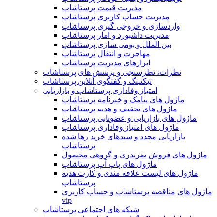
مدیریت قیمت پرستاشاپ
مدیریت حساب کاربری پرستاشاپ
واردسازی و خروجی گیری پرستاشاپ
مدیریت داشبورد و آمار پرستاشاپ
بین الملل و بومی سازی پرستاشاپ
مهاجرت و انتقال پرستاشاپ
ابزارهای مدیریت پرستاشاپ
نظرات، نظرسنجی و پرسش های پرستاشاپ
تیکتینگ و گفتگوی آنلاین پرستاشاپ
امتیاز وفاداری پرستاشاپ و بازاریابی
ماژول های پیامک و خبرنامه پرستاشاپ
ماژول های تخفیف و هدیه پرستاشاپ
ماژول های بازاریابی و عضویابی پرستاشاپ
ماژول های امتیاز وفاداری پرستاشاپ
بازاریابی مجدد و سبدهای خرید رها شده
پرستاشاپ
ماژول های فروش ضربدری و گروهی محصول
ماژول های پاپ آپ پرستاشاپ
ماژول های لیست علاقه مندی و کارت هدیه
پرستاشاپ
ماژول های مناقصه پرستاشاپ و حساب کاربری
vip
شبکه های اجتماعی پرستاشاپ