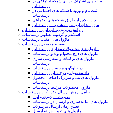
ماژولهای اشتراک‌ گذاری شبکه اجتماعی در
پرستاشاپ
ثبت نام و ورود با شبکه های اجتماعی در
پرستاشاپ
چت آنلاین از طریق شبکه های اجتماعی
ماژول های ارتباط با مشتریان پرستاشاپ
ویرایش و بروزرسانی انبوه پرستاشاپ
اسلایدر و گردونه تصاویر پرستاشاپ
ماژول های امنیت پرستاشاپ
صفحه محصول پرستاشاپ
ماژول های محصولات مجازی پرستاشاپ
ماژول های درج محتوا و ویدیو پرستاشاپ
ماژول های ترکیبات و سفارشی سازی
پرستاشاپ
درج لوگو و برچسب پرستاشاپ
ابعاد محصول و درج سایز پرستاشاپ
ماژول های تب و سربرگ اضافی محصول
پرستاشاپ
ماژول محصولات مرتبط پرستاشاپ
حامل، روش ارسال و تدارکات پرستاشاپ
مدیریت موجودی و انبار
ماژول های آماده سازی و ارسال در پرستاشاپ
تعیین زمان ارسال مرسولات
ماژول های تعیین هزینه ارسال