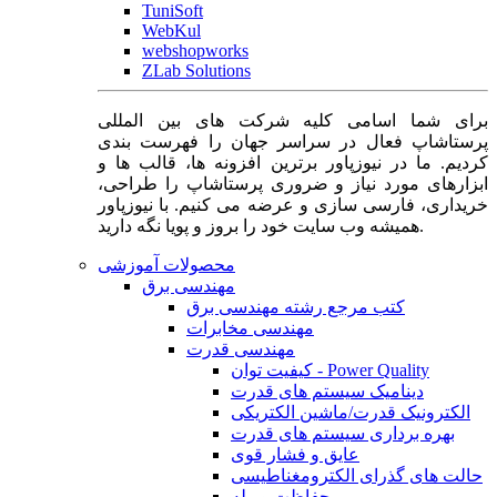
TuniSoft
WebKul
webshopworks
ZLab Solutions
برای شما اسامی کلیه شرکت های بین المللی
پرستاشاپ فعال در سراسر جهان را فهرست بندی
کردیم. ما در نیوزپاور برترین افزونه ها، قالب ها و
ابزارهای مورد نیاز و ضروری پرستاشاپ را طراحی،
خریداری، فارسی سازی و عرضه می کنیم. با نیوزپاور
همیشه وب سایت خود را بروز و پویا نگه دارید.
محصولات آموزشی
مهندسی برق
کتب مرجع رشته مهندسی برق
مهندسی مخابرات
مهندسی قدرت
کیفیت توان - Power Quality
دینامیک سیستم های قدرت
الکترونیک قدرت/ماشین الکتریکی
بهره برداری سیستم های قدرت
عایق و فشار قوی
حالت های گذرای الکترومغناطیسی
حفاظت و رله