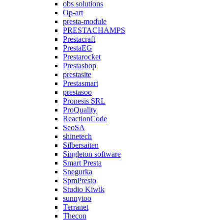
obs solutions
Op-art
presta-module
PRESTACHAMPS
Prestacraft
PrestaEG
Prestarocket
Prestashop
prestasite
Prestasmart
prestasoo
Pronesis SRL
ProQuality
ReactionCode
SeoSA
shinetech
Silbersaiten
Singleton software
Smart Presta
Snegurka
SpmPresto
Studio Kiwik
sunnytoo
Terranet
Thecon