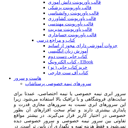
قالب پاورپوینت دانش آموزی
قالب پاورپوینت پزشکی
قالب پاورپوینت روانشناسی
قالب پاورپوینت کشاورزی
قالب پاورپوینت مهندسی
قالب پاورپوینت مدیریت
قالب پاورپوینت حسابداری
کتاب و مراجع درسی
جزوات آموزشی دارای مجوز از اساتید
آموزش زبان انگلیسی
کتاب چاپی دست دوم
کتاب الکترونیک - EBook
خرید کتاب چاپی ( نو )
کتاب آف ست خارجی
هاست و سرور
سرورهای نیمه خصوصی پرستاشاپ
سرور ابری نیمه خصوصی یا نیمه اختصاصی، عمدتا برای
سایت‌های فروشگاهی و با ترافیک بالا استفاده می‌شود. زیرا
این سرورهای ابری نسبت به سرورهای مجازی قدرت و
پایداری بیشتری دارند و تمام سخت افزارهای آن بطور
خصوصی در اختیار کاربر قرار می‌گیرند. در بیشتر مواقع
تفاوتی بین سرور نیمه خصوصی و سرور خصوصی دیده
نمی‌شود و فقط هزینه تهیه و نگهداری آن پایین تر است. در