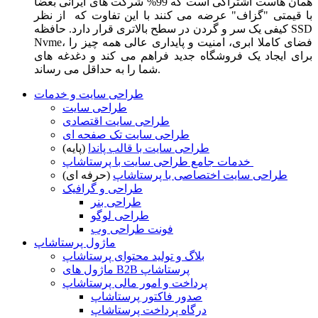
همان هاست اشتراکی است که 99% شرکت های ایرانی بعضا
با قیمتی "گزاف" عرضه می کنند با این تفاوت که از نظر
کیفی یک سر و گردن در سطح بالاتری قرار دارد. حافظه SSD
Nvme، فضای کاملا ابری، امنیت و پایداری عالی همه چیز را
برای ایجاد یک فروشگاه جدید فراهم می کند و دغدغه های
شما را به حداقل می رساند.
طراحی سایت و خدمات
طراحی سایت
طراحی سایت اقتصادی
طراحی سایت تک صفحه ای
طراحی سایت با قالب پاندا
(پایه)
خدمات جامع طراحی سایت با پرستاشاپ
طراحی سایت اختصاصی با پرستاشاپ
(حرفه ای)
طراحی و گرافیک
طراحی بنر
طراحی لوگو
فونت طراحی وب
ماژول پرستاشاپ
بلاگ و تولید محتوای پرستاشاپ
ماژول های B2B پرستاشاپ
پرداخت و امور مالی پرستاشاپ
صدور فاکتور پرستاشاپ
درگاه پرداخت پرستاشاپ