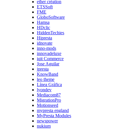
ether création
ETSSoft
FME
GloboSoftware
Hamsa
HDclic
HiddenTechies
Hipresta
idnovate
inno-mods
innovadeluxe
iqit Commerce
Jose Aguilar
jpresta
KnowBand
leo theme
Línea Gráfica
lyondev
Mediacom87
MigrationPro
Motionseed
mypresta england
MyPresta Modules
newspower
nukium