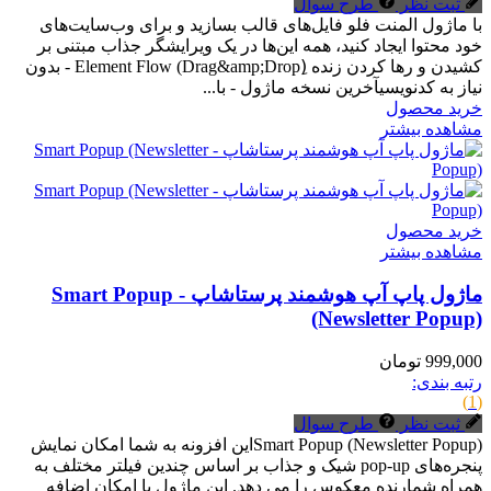
ثبت نظر
طرح سوال
با ماژول المنت فلو فایل‌های قالب بسازید و برای وب‌سایت‌های
خود محتوا ایجاد کنید، همه این‌ها در یک ویرایشگر جذاب مبتنی بر
کشیدن و رها کردن زنده (ِDrag&amp;Drop) Element Flow - بدون
نیاز به کدنویسیآخرین نسخه ماژول - با...
خرید محصول
مشاهده بیشتر
خرید محصول
مشاهده بیشتر
ماژول پاپ آپ هوشمند پرستاشاپ - Smart Popup
(Newsletter Popup)
999,000 تومان
رتبه بندی:
(1)
ثبت نظر
طرح سوال
Smart Popup (Newsletter Popup)این افزونه به شما امکان نمایش
پنجره‌های pop-up شیک و جذاب بر اساس چندین فیلتر مختلف به
همراه شمارنده معکوس را می دهد. این ماژول با امکان اضافه