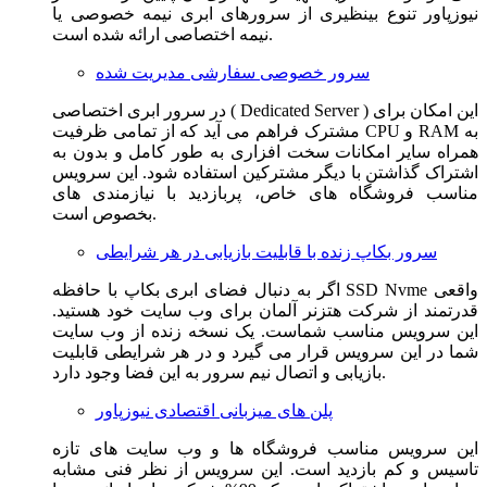
نیوزپاور تنوع بینظیری از سرورهای ابری نیمه خصوصی یا
نیمه اختصاصی ارائه شده است.
سرور خصوصی سفارشی مدیریت شده
در سرور ابری اختصاصی ( Dedicated Server ) این امکان برای
مشترک فراهم می آید که از تمامی ظرفیت CPU و RAM به
همراه سایر امکانات سخت افزاری به طور کامل و بدون به
اشتراک گذاشتن با دیگر مشترکین استفاده شود. این سرویس
مناسب فروشگاه های خاص، پربازدید با نیازمندی های
بخصوص است.
سرور بکاپ زنده با قابلیت بازیابی در هر شرایطی
اگر به دنبال فضای ابری بکاپ با حافظه SSD Nvme واقعی
قدرتمند از شرکت هتزنر آلمان برای وب سایت خود هستید.
این سرویس مناسب شماست. یک نسخه زنده از وب سایت
شما در این سرویس قرار می گیرد و در هر شرایطی قابلیت
بازیابی و اتصال نیم سرور به این فضا وجود دارد.
پلن های میزبانی اقتصادی نیوزپاور
این سرویس مناسب فروشگاه ها و وب سایت های تازه
تاسیس و کم بازدید است. این سرویس از نظر فنی مشابه