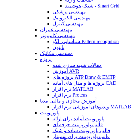
شبکه هوشمند - Smart Grid
مهندسی پزشکی
مهندسی الکترونیک
مهندسی کنترل
مهندسی عمران
مهندسی کامپیوتر
شناسایی الگو-Pattern recognition
پایتون
مهندسی مکانیک
پروژه
مقالات شبیه سازی شده
آموزش AVR
پروژه های ATP Draw & EMTP
پروژه ها و مدل های آماده CAD
نرم افزار MATLAB
نرم افزار Proteus
آموزش مجازی و مالتی مدیا
ویدیوهای آموزشی نرم افزار MATLAB
پاورپوینت
پاورپوینت آماده برای ارائه
قالب پاورپوینت حرفه ای
قالب پاورپوینت ساده و شیک
قالب پاورپوینت برای سمینار