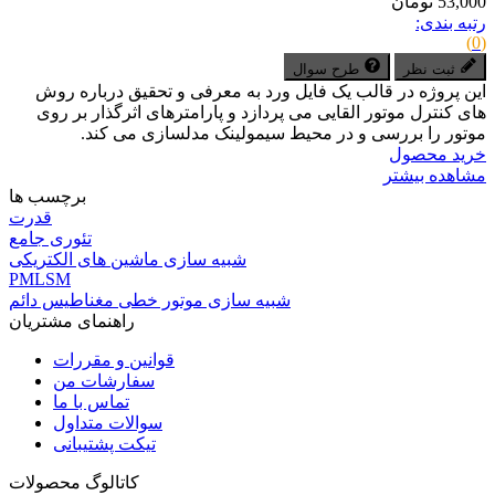
53,000 تومان
رتبه بندی:
(0)
ثبت نظر
طرح سوال
این پروژه در قالب یک فایل ورد به معرفی و تحقیق درباره روش
های کنترل موتور القایی می پردازد و پارامترهای اثرگذار بر روی
موتور را بررسی و در محیط سیمولینک مدلسازی می کند.
خرید محصول
مشاهده بیشتر
برچسب ها
قدرت
تئوری جامع
شبیه سازی ماشین های الکتریکی
PMLSM
شبیه سازی موتور خطی مغناطیس دائم
راهنمای مشتریان
قوانین و مقررات
سفارشات من
تماس با ما
سوالات متداول
تیکت پشتیبانی
کاتالوگ محصولات