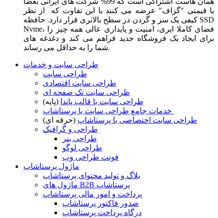
همان هاست اشتراکی است که 99% شرکت های ایرانی بعضا
با قیمتی "گزاف" عرضه می کنند با این تفاوت که از نظر
کیفی یک سر و گردن در سطح بالاتری قرار دارد. حافظه SSD
Nvme، فضای کاملا ابری، امنیت و پایداری عالی همه چیز را
برای ایجاد یک فروشگاه جدید فراهم می کند و دغدغه های
شما را به حداقل می رساند.
طراحی سایت و خدمات
طراحی سایت
طراحی سایت اقتصادی
طراحی سایت تک صفحه ای
طراحی سایت با قالب پاندا
(پایه)
خدمات جامع طراحی سایت با پرستاشاپ
طراحی سایت اختصاصی با پرستاشاپ
(حرفه ای)
طراحی و گرافیک
طراحی بنر
طراحی لوگو
فونت طراحی وب
ماژول پرستاشاپ
بلاگ و تولید محتوای پرستاشاپ
ماژول های B2B پرستاشاپ
پرداخت و امور مالی پرستاشاپ
صدور فاکتور پرستاشاپ
درگاه پرداخت پرستاشاپ