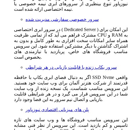
نیوزپاور تنوع بینظیری از سرورهای ابری نیمه خصوصی یا
نیمه اختصاصی ارائه شده است.
سرور خصوصی سفارشی مدیریت شده
در سرور ابری اختصاصی ( Dedicated Server ) این امکان برای
مشترک فراهم می آید که از تمامی ظرفیت CPU و RAM به
همراه سایر امکانات سخت افزاری به طور کامل و بدون به
اشتراک گذاشتن با دیگر مشترکین استفاده شود. این سرویس
مناسب فروشگاه های خاص، پربازدید با نیازمندی های
بخصوص است.
سرور بکاپ زنده با قابلیت بازیابی در هر شرایطی
اگر به دنبال فضای ابری بکاپ با حافظه SSD Nvme واقعی
قدرتمند از شرکت هتزنر آلمان برای وب سایت خود هستید.
این سرویس مناسب شماست. یک نسخه زنده از وب سایت
شما در این سرویس قرار می گیرد و در هر شرایطی قابلیت
بازیابی و اتصال نیم سرور به این فضا وجود دارد.
پلن های میزبانی اقتصادی نیوزپاور
این سرویس مناسب فروشگاه ها و وب سایت های تازه
تاسیس و کم بازدید است. این سرویس از نظر فنی مشابه