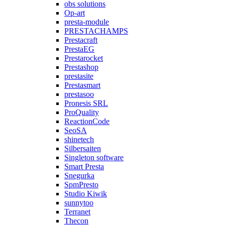
obs solutions
Op-art
presta-module
PRESTACHAMPS
Prestacraft
PrestaEG
Prestarocket
Prestashop
prestasite
Prestasmart
prestasoo
Pronesis SRL
ProQuality
ReactionCode
SeoSA
shinetech
Silbersaiten
Singleton software
Smart Presta
Snegurka
SpmPresto
Studio Kiwik
sunnytoo
Terranet
Thecon