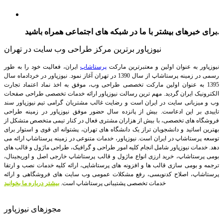
برای خبرهای بیشتر با ما در شبکه های اجتماعی همراه باشید.
نیوزپاور برترین مرکز طراحی وب سایت در تهران
نیوزپاور به عنوان اولین و معتبرترین مارکت
پرستاشاپ
ایران، فعالیت خود را به طور
رسمی در زمینه پرستاشاپ از سال 1390 در تهران آغاز نمود. نیوزپاور در خردادماه سال
1395 به عنوان اولین مارکت تخصصی طراحی وب، موفق به اخذ نماد اعتماد تجارت
الکترونیک ایران گردید. مهم ترین رسالت نیوزپاور ارائه خدمات تخصصی طراحی صفحات
وب و میزبانی سایت در ایران است و رضایت غالب مشتریان گرامی تیم نیوزپاور سند
تاییدی بر این ادعاست. بیش از پانزده سال حضور موفق نیوزپاور در زمینه طراحی
فروشگاه های تخصصی، با بیش از هزاران مشتری فعال در کنار تیمی متخصص متشکل از
بهترین اساتید و دانشجویان تراز یک دانشگاه های تهران، پشتوانه ای قوی و استوار برای
توسعه پرستاشاپ در ایران است.
نیوزپاور، خدمات متنوعی در زمینه پرستاشاپ ارائه می
دهد. خدمات نیوزپاور شامل انجام کلیه امور طراحی و گرافیک، طراحی ماژول و قالب های
بومی پرستاشاپ، خرید ارزی انواع ماژول و قالب پرستاشاپ خارجی اصل و اوریجینال،
ترجمه و بومی سازی قالب ها و افزونه های پرستاشاپی، ارائه کلیه خدمات نصب و ارتقا
پرستاشاپ، اصلاح کدنویسی، رفع مشکلات عمومی وب سایت های فروشگاهی و ارائه
خدمات تخصصی پشتیبانی پرستاشاپ است.
بیشتر درباره ما بخوانید
مجوزهای نیوزپاور