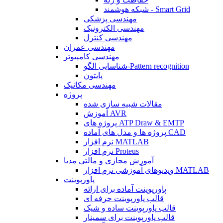
شبکه هوشمند - Smart Grid
مهندسی پزشکی
مهندسی الکترونیک
مهندسی کنترل
مهندسی عمران
مهندسی کامپیوتر
شناسایی الگو-Pattern recognition
پایتون
مهندسی مکانیک
پروژه
مقالات شبیه سازی شده
آموزش AVR
پروژه های ATP Draw & EMTP
پروژه ها و مدل های آماده CAD
نرم افزار MATLAB
نرم افزار Proteus
آموزش مجازی و مالتی مدیا
ویدیوهای آموزشی نرم افزار MATLAB
پاورپوینت
پاورپوینت آماده برای ارائه
قالب پاورپوینت حرفه ای
قالب پاورپوینت ساده و شیک
قالب پاورپوینت برای سمینار