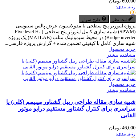
69,000 تومان
رتبه بندی:
(0)
ثبت نظر
طرح سوال
پروژه اینورتر پنج سطحی با مدولاسیون عرض پالس سینوسی
(SPWM) شبیه سازی کامل اینورتر پنج سطحی ( Five level H-
Bridge inverter) در محیط سیمولینک متلب (MATLAB) یک پروژه
شبیه سازی کامل با کیفیتی تضمین شده + گزارش پروژه فارسی...
خرید محصول
مشاهده بیشتر
خرید محصول
مشاهده بیشتر
شبیه سازی مقاله طراحی ریپل گشتاور مینیمم (کلی) یا
سراسری برای کنترل گشتاور مستقیم درایو موتور
القایی
46,000 تومان
رتبه بندی: