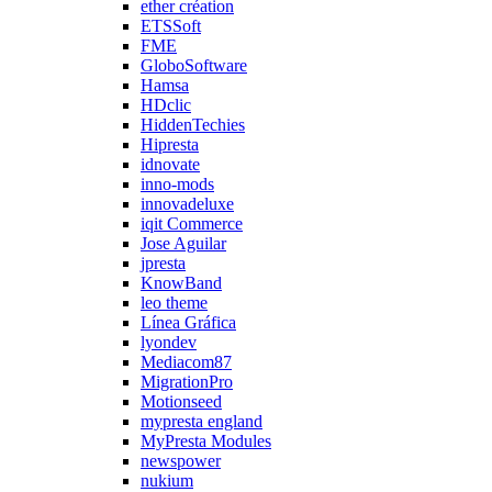
ether création
ETSSoft
FME
GloboSoftware
Hamsa
HDclic
HiddenTechies
Hipresta
idnovate
inno-mods
innovadeluxe
iqit Commerce
Jose Aguilar
jpresta
KnowBand
leo theme
Línea Gráfica
lyondev
Mediacom87
MigrationPro
Motionseed
mypresta england
MyPresta Modules
newspower
nukium