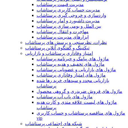
مدیریت قیمت پرستاشاپ
مدیریت حساب کاربری پرستاشاپ
واردسازی و خروجی گیری پرستاشاپ
مدیریت داشبورد و آمار پرستاشاپ
بین الملل و بومی سازی پرستاشاپ
مهاجرت و انتقال پرستاشاپ
ابزارهای مدیریت پرستاشاپ
نظرات، نظرسنجی و پرسش های پرستاشاپ
تیکتینگ و گفتگوی آنلاین پرستاشاپ
امتیاز وفاداری پرستاشاپ و بازاریابی
ماژول های پیامک و خبرنامه پرستاشاپ
ماژول های تخفیف و هدیه پرستاشاپ
ماژول های بازاریابی و عضویابی پرستاشاپ
ماژول های امتیاز وفاداری پرستاشاپ
بازاریابی مجدد و سبدهای خرید رها شده
پرستاشاپ
ماژول های فروش ضربدری و گروهی محصول
ماژول های پاپ آپ پرستاشاپ
ماژول های لیست علاقه مندی و کارت هدیه
پرستاشاپ
ماژول های مناقصه پرستاشاپ و حساب کاربری
vip
شبکه های اجتماعی پرستاشاپ