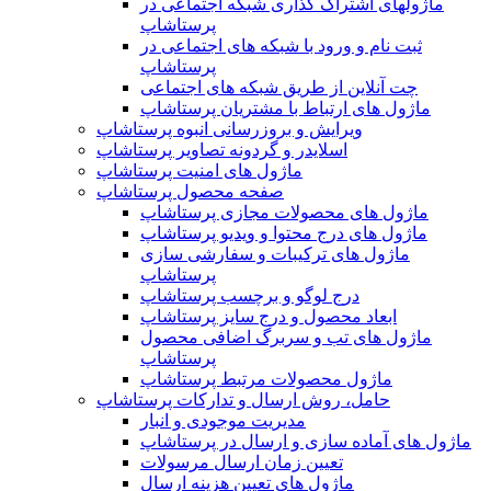
ماژولهای اشتراک‌ گذاری شبکه اجتماعی در
پرستاشاپ
ثبت نام و ورود با شبکه های اجتماعی در
پرستاشاپ
چت آنلاین از طریق شبکه های اجتماعی
ماژول های ارتباط با مشتریان پرستاشاپ
ویرایش و بروزرسانی انبوه پرستاشاپ
اسلایدر و گردونه تصاویر پرستاشاپ
ماژول های امنیت پرستاشاپ
صفحه محصول پرستاشاپ
ماژول های محصولات مجازی پرستاشاپ
ماژول های درج محتوا و ویدیو پرستاشاپ
ماژول های ترکیبات و سفارشی سازی
پرستاشاپ
درج لوگو و برچسب پرستاشاپ
ابعاد محصول و درج سایز پرستاشاپ
ماژول های تب و سربرگ اضافی محصول
پرستاشاپ
ماژول محصولات مرتبط پرستاشاپ
حامل، روش ارسال و تدارکات پرستاشاپ
مدیریت موجودی و انبار
ماژول های آماده سازی و ارسال در پرستاشاپ
تعیین زمان ارسال مرسولات
ماژول های تعیین هزینه ارسال