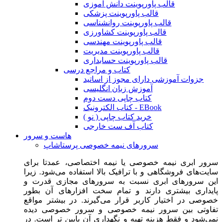
قالب پاورپوینت دانش آموزی
قالب پاورپوینت پزشکی
قالب پاورپوینت روانشناسی
قالب پاورپوینت کشاورزی
قالب پاورپوینت مهندسی
قالب پاورپوینت مدیریت
قالب پاورپوینت حسابداری
کتاب و مراجع درسی
جزوات آموزشی دارای مجوز از اساتید
آموزش زبان انگلیسی
کتاب چاپی دست دوم
کتاب الکترونیک - EBook
خرید کتاب چاپی ( نو )
کتاب آف ست خارجی
هاست و سرور
سرورهای نیمه خصوصی پرستاشاپ
سرور ابری نیمه خصوصی یا نیمه اختصاصی، عمدتا برای
سایت‌های فروشگاهی و با ترافیک بالا استفاده می‌شود. زیرا
این سرورهای ابری نسبت به سرورهای مجازی قدرت و
پایداری بیشتری دارند و تمام سخت افزارهای آن بطور
خصوصی در اختیار کاربر قرار می‌گیرند. در بیشتر مواقع
تفاوتی بین سرور نیمه خصوصی و سرور خصوصی دیده
نمی‌شود و فقط هزینه تهیه و نگهداری آن پایین تر است. در