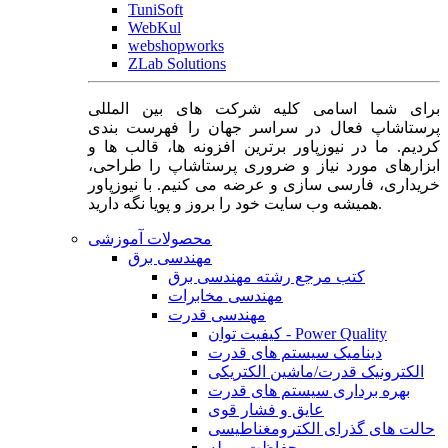
TuniSoft
WebKul
webshopworks
ZLab Solutions
برای شما اسامی کلیه شرکت های بین المللی
پرستاشاپ فعال در سراسر جهان را فهرست بندی
کردیم. ما در نیوزپاور برترین افزونه ها، قالب ها و
ابزارهای مورد نیاز و ضروری پرستاشاپ را طراحی،
خریداری، فارسی سازی و عرضه می کنیم. با نیوزپاور
همیشه وب سایت خود را بروز و پویا نگه دارید.
محصولات آموزشی
مهندسی برق
کتب مرجع رشته مهندسی برق
مهندسی مخابرات
مهندسی قدرت
کیفیت توان - Power Quality
دینامیک سیستم های قدرت
الکترونیک قدرت/ماشین الکتریکی
بهره برداری سیستم های قدرت
عایق و فشار قوی
حالت های گذرای الکترومغناطیسی
حفاظت و رله