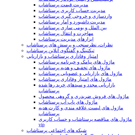
مدیریت قیمت پرستاشاپ
مدیریت حساب کاربری پرستاشاپ
واردسازی و خروجی گیری پرستاشاپ
مدیریت داشبورد و آمار پرستاشاپ
بین الملل و بومی سازی پرستاشاپ
مهاجرت و انتقال پرستاشاپ
ابزارهای مدیریت پرستاشاپ
نظرات، نظرسنجی و پرسش های پرستاشاپ
تیکتینگ و گفتگوی آنلاین پرستاشاپ
امتیاز وفاداری پرستاشاپ و بازاریابی
ماژول های پیامک و خبرنامه پرستاشاپ
ماژول های تخفیف و هدیه پرستاشاپ
ماژول های بازاریابی و عضویابی پرستاشاپ
ماژول های امتیاز وفاداری پرستاشاپ
بازاریابی مجدد و سبدهای خرید رها شده
پرستاشاپ
ماژول های فروش ضربدری و گروهی محصول
ماژول های پاپ آپ پرستاشاپ
ماژول های لیست علاقه مندی و کارت هدیه
پرستاشاپ
ماژول های مناقصه پرستاشاپ و حساب کاربری
vip
شبکه های اجتماعی پرستاشاپ