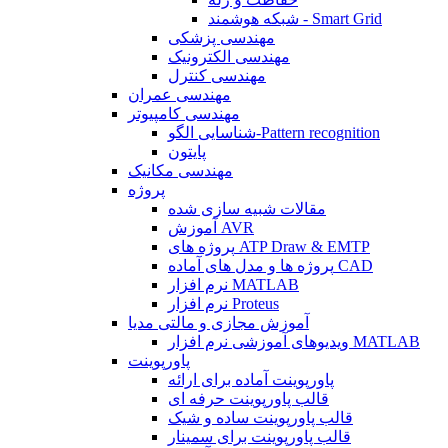
شبکه هوشمند - Smart Grid
مهندسی پزشکی
مهندسی الکترونیک
مهندسی کنترل
مهندسی عمران
مهندسی کامپیوتر
شناسایی الگو-Pattern recognition
پایتون
مهندسی مکانیک
پروژه
مقالات شبیه سازی شده
آموزش AVR
پروژه های ATP Draw & EMTP
پروژه ها و مدل های آماده CAD
نرم افزار MATLAB
نرم افزار Proteus
آموزش مجازی و مالتی مدیا
ویدیوهای آموزشی نرم افزار MATLAB
پاورپوینت
پاورپوینت آماده برای ارائه
قالب پاورپوینت حرفه ای
قالب پاورپوینت ساده و شیک
قالب پاورپوینت برای سمینار