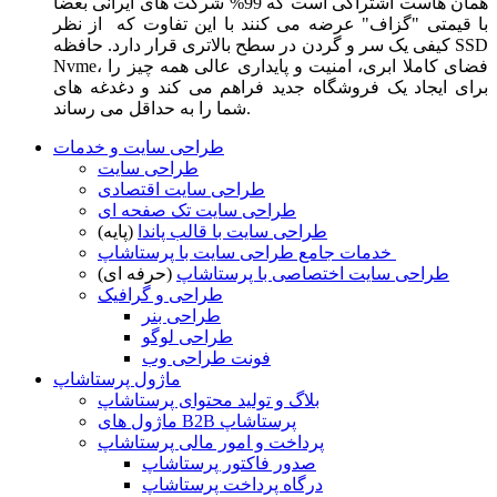
همان هاست اشتراکی است که 99% شرکت های ایرانی بعضا
با قیمتی "گزاف" عرضه می کنند با این تفاوت که از نظر
کیفی یک سر و گردن در سطح بالاتری قرار دارد. حافظه SSD
Nvme، فضای کاملا ابری، امنیت و پایداری عالی همه چیز را
برای ایجاد یک فروشگاه جدید فراهم می کند و دغدغه های
شما را به حداقل می رساند.
طراحی سایت و خدمات
طراحی سایت
طراحی سایت اقتصادی
طراحی سایت تک صفحه ای
طراحی سایت با قالب پاندا
(پایه)
خدمات جامع طراحی سایت با پرستاشاپ
طراحی سایت اختصاصی با پرستاشاپ
(حرفه ای)
طراحی و گرافیک
طراحی بنر
طراحی لوگو
فونت طراحی وب
ماژول پرستاشاپ
بلاگ و تولید محتوای پرستاشاپ
ماژول های B2B پرستاشاپ
پرداخت و امور مالی پرستاشاپ
صدور فاکتور پرستاشاپ
درگاه پرداخت پرستاشاپ