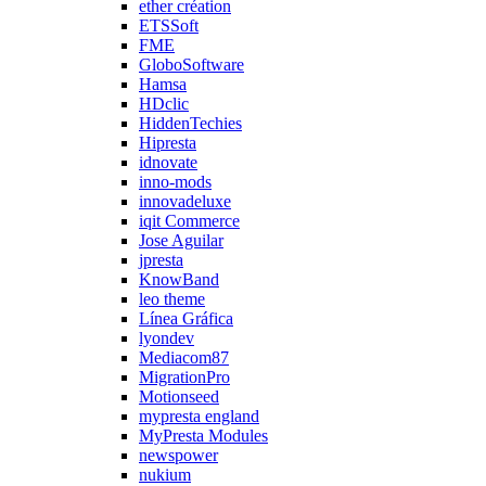
ether création
ETSSoft
FME
GloboSoftware
Hamsa
HDclic
HiddenTechies
Hipresta
idnovate
inno-mods
innovadeluxe
iqit Commerce
Jose Aguilar
jpresta
KnowBand
leo theme
Línea Gráfica
lyondev
Mediacom87
MigrationPro
Motionseed
mypresta england
MyPresta Modules
newspower
nukium