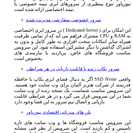
نیوزپاور تنوع بینظیری از سرورهای ابری نیمه خصوصی یا
نیمه اختصاصی ارائه شده است.
سرور خصوصی سفارشی مدیریت شده
در سرور ابری اختصاصی ( Dedicated Server ) این امکان برای
مشترک فراهم می آید که از تمامی ظرفیت CPU و RAM به
همراه سایر امکانات سخت افزاری به طور کامل و بدون به
اشتراک گذاشتن با دیگر مشترکین استفاده شود. این سرویس
مناسب فروشگاه های خاص، پربازدید با نیازمندی های
بخصوص است.
سرور بکاپ زنده با قابلیت بازیابی در هر شرایطی
اگر به دنبال فضای ابری بکاپ با حافظه SSD Nvme واقعی
قدرتمند از شرکت هتزنر آلمان برای وب سایت خود هستید.
این سرویس مناسب شماست. یک نسخه زنده از وب سایت
شما در این سرویس قرار می گیرد و در هر شرایطی قابلیت
بازیابی و اتصال نیم سرور به این فضا وجود دارد.
پلن های میزبانی اقتصادی نیوزپاور
این سرویس مناسب فروشگاه ها و وب سایت های تازه
تاسیس و کم بازدید است. این سرویس از نظر فنی مشابه