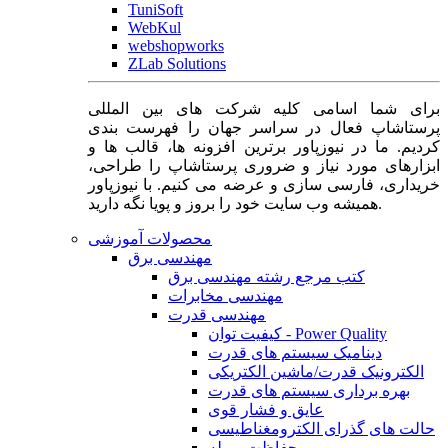
TuniSoft
WebKul
webshopworks
ZLab Solutions
برای شما اسامی کلیه شرکت های بین المللی
پرستاشاپ فعال در سراسر جهان را فهرست بندی
کردیم. ما در نیوزپاور برترین افزونه ها، قالب ها و
ابزارهای مورد نیاز و ضروری پرستاشاپ را طراحی،
خریداری، فارسی سازی و عرضه می کنیم. با نیوزپاور
همیشه وب سایت خود را بروز و پویا نگه دارید.
محصولات آموزشی
مهندسی برق
کتب مرجع رشته مهندسی برق
مهندسی مخابرات
مهندسی قدرت
کیفیت توان - Power Quality
دینامیک سیستم های قدرت
الکترونیک قدرت/ماشین الکتریکی
بهره برداری سیستم های قدرت
عایق و فشار قوی
حالت های گذرای الکترومغناطیسی
حفاظت و رله