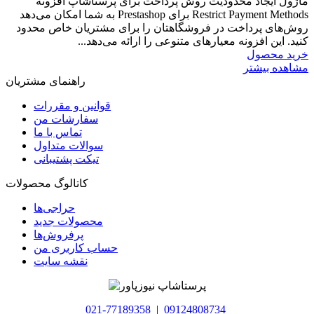
ماژول ایجاد محدودیت روش پرداخت برای پرستاشاپ افزونه
Restrict Payment Methods برای Prestashop به شما امکان می‌دهد
روش‌های پرداخت در فروشگاهتان را برای مشتریان خاص محدود
کنید. این افزونه معیارهای متنوعی را ارائه می‌دهد...
خرید محصول
مشاهده بیشتر
راهنمای مشتریان
قوانین و مقررات
سفارشات من
تماس با ما
سوالات متداول
تیکت پشتیبانی
کاتالوگ محصولات
حراجی‌ها
محصولات جدید
پرفروش‌ها
حساب کاربری من
نقشه سایت
021-77189358
|
09124808734