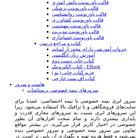
قالب پاورپوینت دانش آموزی
قالب پاورپوینت پزشکی
قالب پاورپوینت روانشناسی
قالب پاورپوینت کشاورزی
قالب پاورپوینت مهندسی
قالب پاورپوینت مدیریت
قالب پاورپوینت حسابداری
کتاب و مراجع درسی
جزوات آموزشی دارای مجوز از اساتید
آموزش زبان انگلیسی
کتاب چاپی دست دوم
کتاب الکترونیک - EBook
خرید کتاب چاپی ( نو )
کتاب آف ست خارجی
هاست و سرور
سرورهای نیمه خصوصی پرستاشاپ
سرور ابری نیمه خصوصی یا نیمه اختصاصی، عمدتا برای
سایت‌های فروشگاهی و با ترافیک بالا استفاده می‌شود. زیرا
این سرورهای ابری نسبت به سرورهای مجازی قدرت و
پایداری بیشتری دارند و تمام سخت افزارهای آن بطور
خصوصی در اختیار کاربر قرار می‌گیرند. در بیشتر مواقع
تفاوتی بین سرور نیمه خصوصی و سرور خصوصی دیده
نمی‌شود و فقط هزینه تهیه و نگهداری آن پایین تر است. در