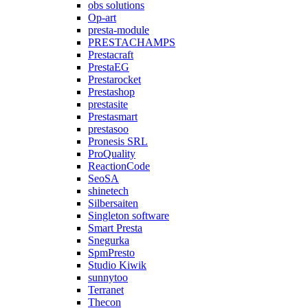
obs solutions
Op-art
presta-module
PRESTACHAMPS
Prestacraft
PrestaEG
Prestarocket
Prestashop
prestasite
Prestasmart
prestasoo
Pronesis SRL
ProQuality
ReactionCode
SeoSA
shinetech
Silbersaiten
Singleton software
Smart Presta
Snegurka
SpmPresto
Studio Kiwik
sunnytoo
Terranet
Thecon