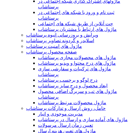
ماژولهای اشتراک‌ گذاری شبکه اجتماعی در
پرستاشاپ
ثبت نام و ورود با شبکه های اجتماعی در
پرستاشاپ
چت آنلاین از طریق شبکه های اجتماعی
ماژول های ارتباط با مشتریان پرستاشاپ
ویرایش و بروزرسانی انبوه پرستاشاپ
اسلایدر و گردونه تصاویر پرستاشاپ
ماژول های امنیت پرستاشاپ
صفحه محصول پرستاشاپ
ماژول های محصولات مجازی پرستاشاپ
ماژول های درج محتوا و ویدیو پرستاشاپ
ماژول های ترکیبات و سفارشی سازی
پرستاشاپ
درج لوگو و برچسب پرستاشاپ
ابعاد محصول و درج سایز پرستاشاپ
ماژول های تب و سربرگ اضافی محصول
پرستاشاپ
ماژول محصولات مرتبط پرستاشاپ
حامل، روش ارسال و تدارکات پرستاشاپ
مدیریت موجودی و انبار
ماژول های آماده سازی و ارسال در پرستاشاپ
تعیین زمان ارسال مرسولات
ماژول های تعیین هزینه ارسال