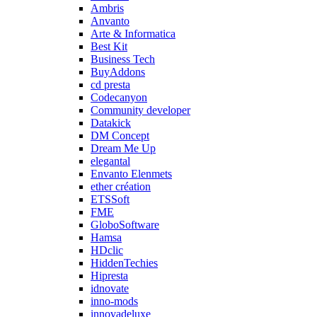
Ambris
Anvanto
Arte & Informatica
Best Kit
Business Tech
BuyAddons
cd presta
Codecanyon
Community developer
Datakick
DM Concept
Dream Me Up
elegantal
Envanto Elenmets
ether création
ETSSoft
FME
GloboSoftware
Hamsa
HDclic
HiddenTechies
Hipresta
idnovate
inno-mods
innovadeluxe