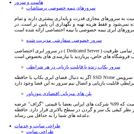
هاست و سرور
سرورهای نیمه خصوصی پرستاشاپ
سبت به سرورهای مجازی قدرت و پایداری بیشتری دارند و تمام
می‌شود و فقط هزینه تهیه و نگهداری آن پایین تر است. در
سرور خصوصی سفارشی مدیریت شده
در سرور ابری اختصاصی ( Dedicated Server ) این امکان برای مشترک فراهم می آید که از تمامی ظرفیت CPU و RAM به همراه سایر امکانات سخت افزاری به طور کامل و بدون به اشتراک گذاشتن با
سرور بکاپ زنده با قابلیت بازیابی در هر شرایطی
اگر به دنبال فضای ابری بکاپ با حافظه SSD Nvme واقعی قدرتمند از شرکت هتزنر آلمان برای وب سایت خود هستید. این سرویس مناسب شماست. یک نسخه زنده از وب سایت شما در این سرویس
پلن های میزبانی اقتصادی نیوزپاور
این سرویس مناسب فروشگاه ها و وب سایت های تازه تاسیس و کم بازدید است. این سرویس از نظر فنی مشابه همان هاست اشتراکی است که 99% شرکت های ایرانی بعضا با قیمتی "گزاف" عرضه
 بالاتری قرار دارد. حافظه SSD Nvme، فضای کاملا ابری، امنیت و پایداری عالی همه چیز را برای ایجاد یک فروشگاه جدید فراهم می کند و
دغدغه های شما را به حداقل می رساند.
طراحی سایت و خدمات
طراحی سایت