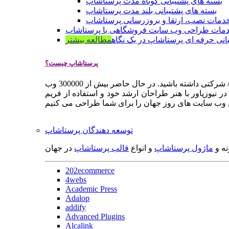
بسته های پشتیبانی کوتاه مدت پرستاشاپ
بسته های پشتیبانی بلند مدت پرستاشاپ
دمات نصب، ارتقا و بروزرسانی پرستاشاپ
مات طراحی وب سایت فروشگاهی با پرستاشاپ
انی حرفه ای پرستاشاپ در یک نگاه
مطالعه بیشتر
پرستاشاپ چیست؟
پرستاشاپ یک سیستم مدیریت وب سایت / فروشگاه آنلاین اپن سورس است که به شما کمک می کند به سرعت یک وب سایت فروشگاهی / شرکتی داشته باشید. در حال حاضر بیش از 300000 وب
 نیوزپاور با هنر طراحان ارشد خود و استفاده از فریم
توسعه دهندگان پرستاشاپ
نه و
ماژول پرستاشاپ
و انواع
قالب پرستاشاپ
در جهان
202ecommerce
4webs
Academic Press
Adalop
addify
Advanced Plugins
Alcalink