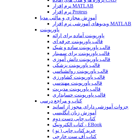
نرم افزار MATLAB
نرم افزار Proteus
آموزش مجازی و مالتی مدیا
ویدیوهای آموزشی نرم افزار MATLAB
پاورپوینت
پاورپوینت آماده برای ارائه
قالب پاورپوینت حرفه ای
قالب پاورپوینت ساده و شیک
قالب پاورپوینت برای سمینار
قالب پاورپوینت دانش آموزی
قالب پاورپوینت پزشکی
قالب پاورپوینت روانشناسی
قالب پاورپوینت کشاورزی
قالب پاورپوینت مهندسی
قالب پاورپوینت مدیریت
قالب پاورپوینت حسابداری
کتاب و مراجع درسی
جزوات آموزشی دارای مجوز از اساتید
آموزش زبان انگلیسی
کتاب چاپی دست دوم
کتاب الکترونیک - EBook
خرید کتاب چاپی ( نو )
کتاب آف ست خارجی