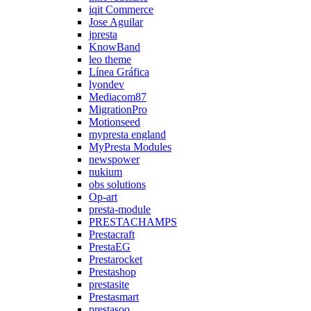
iqit Commerce
Jose Aguilar
jpresta
KnowBand
leo theme
Línea Gráfica
lyondev
Mediacom87
MigrationPro
Motionseed
mypresta england
MyPresta Modules
newspower
nukium
obs solutions
Op-art
presta-module
PRESTACHAMPS
Prestacraft
PrestaEG
Prestarocket
Prestashop
prestasite
Prestasmart
prestasoo