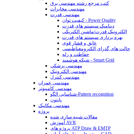
کتب مرجع رشته مهندسی برق
مهندسی مخابرات
مهندسی قدرت
کیفیت توان - Power Quality
دینامیک سیستم های قدرت
الکترونیک قدرت/ماشین الکتریکی
بهره برداری سیستم های قدرت
عایق و فشار قوی
حالت های گذرای الکترومغناطیسی
حفاظت و رله
شبکه هوشمند - Smart Grid
مهندسی پزشکی
مهندسی الکترونیک
مهندسی کنترل
مهندسی عمران
مهندسی کامپیوتر
شناسایی الگو-Pattern recognition
پایتون
مهندسی مکانیک
پروژه
مقالات شبیه سازی شده
آموزش AVR
پروژه های ATP Draw & EMTP
پروژه ها و مدل های آماده CAD