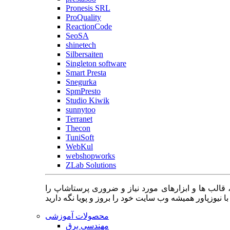
Pronesis SRL
ProQuality
ReactionCode
SeoSA
shinetech
Silbersaiten
Singleton software
Smart Presta
Snegurka
SpmPresto
Studio Kiwik
sunnytoo
Terranet
Thecon
TuniSoft
WebKul
webshopworks
ZLab Solutions
 قالب ها و ابزارهای مورد نیاز و ضروری پرستاشاپ را
محصولات آموزشی
مهندسی برق